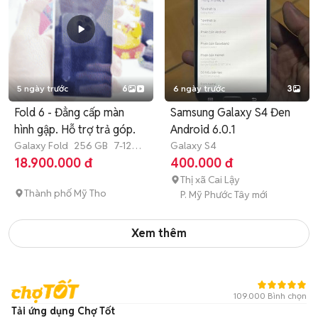
5 ngày trước
6
6 ngày trước
3
Fold 6 - Đẳng cấp màn
Samsung Galaxy S4 Đen
hình gập. Hỗ trợ trả góp.
Android 6.0.1
Galaxy Fold
256 GB
7-12
Galaxy S4
tháng
18.900.000 đ
400.000 đ
Thị xã Cai Lậy
Thành phố Mỹ Tho
P. Mỹ Phước Tây mới
Xem thêm
109.000 Bình chọn
Tải ứng dụng Chợ Tốt