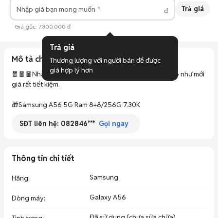
Trả giá
Nhập giá bạn mong muốn
đ
Giá gốc:
7.300.000 đ
Trả giá
Mô tả chi tiết
Thương lượng với người bán để được 
giá hợp lý hơn
🧧🧧🧧Nhà em về thêm ít máy đẹp, zin nguyên bản đẹp như mới 
giá rất tiết kiệm.

🎁Samsung A56 5G Ram 8+8/256G 7.30K
SĐT liên hệ:
082846***
Gọi ngay
Thông tin chi tiết
Samsung
Hãng
:
Galaxy A56
Dòng máy
:
Đã sử dụng (chưa sửa chữa)