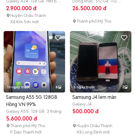
Galaxy A24
128 GB
Hết bảo
Dòng khác
512 GB
>12
hành
tháng
2.900.000 đ
26.500.000 đ
Huyện Châu Thành
Thành phố Mỹ Tho
Xã Kim Sơn mới
13 ngày trước
6
5 ngày trước
2
Samsung A55 5G 128GB
Samsung J4 lem màn
Hồng VN 99%
Galaxy J4
500.000 đ
Galaxy A55
128 GB
3 tháng
5.600.000 đ
Thành phố Mỹ Tho
Huyện Châu Thành
P. Đạo Thạnh mới
Xã Long Định mới