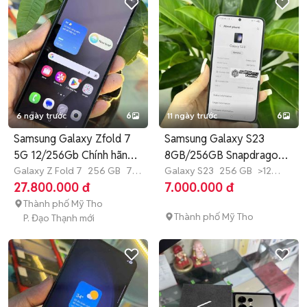
6 ngày trước
6
11 ngày trước
6
Samsung Galaxy Zfold 7
Samsung Galaxy S23
5G 12/256Gb Chính hãng
8GB/256GB Snapdragon
SSVN
Galaxy Z Fold 7
256 GB
7-
8 Gen 2
Galaxy S23
256 GB
>12
12 tháng
tháng
27.800.000 đ
7.000.000 đ
Thành phố Mỹ Tho
Thành phố Mỹ Tho
P. Đạo Thạnh mới