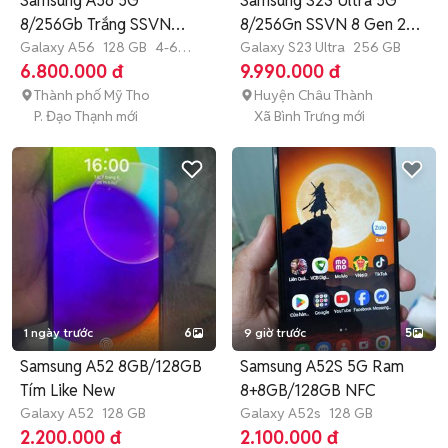
Samsung A56 5G
Samsung S23 Ultra 5G
8/256Gb Trắng SSVN
8/256Gn SSVN 8 Gen 2
99%
Galaxy A56
128 GB
4-6
có GL
Galaxy S23 Ultra
256 GB
tháng
6.800.000 đ
9.990.000 đ
Thành phố Mỹ Tho
Huyện Châu Thành
P. Đạo Thạnh mới
Xã Bình Trưng mới
1 ngày trước
6
9 giờ trước
5
Samsung A52 8GB/128GB
Samsung A52S 5G Ram
Tím Like New
8+8GB/128GB NFC
Galaxy A52
128 GB
Galaxy A52s
128 GB
2.200.000 đ
2.100.000 đ