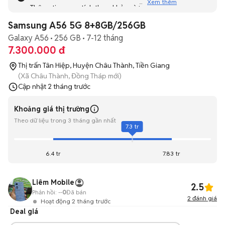
Xem thêm
Thông tin mang tính tham khảo và bạn không thể liên hệ
với người bán. Bạn hãy tham khảo thêm các tin đăng
Samsung A56 5G 8+8GB/256GB
tương tự khác dưới đây nhé!
Galaxy A56
256 GB
7-12 tháng
7.300.000 đ
Thị trấn Tân Hiệp, Huyện Châu Thành, Tiền Giang
(Xã Châu Thành, Đồng Tháp mới)
Cập nhật
2 tháng trước
Khoảng giá thị trường
Theo dữ liệu trong 3 tháng gần nhất
7.3 tr
6.4 tr
7.83 tr
Liêm Mobile
2.5
Phản hồi:
--
0
Đã bán
2
đánh giá
Hoạt động 2 tháng trước
Deal giá