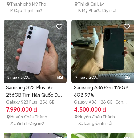
Thành phố Mỹ Tho
Thị xã Cai Lậy
P. Đạo Thạnh mới
P. Mỹ Phước Tây mới
5 ngày trước
6
7 ngày trước
2
Samsung S23 Plus 5G
Samsung A36 Đen 128GB
256GB Tím Hàn Quốc Đã
8GB 99%
sử dụng
Galaxy S23 Plus
256 GB
Galaxy A36
128 GB
Còn
bảo hành
7.990.000 đ
4.500.000 đ
Huyện Châu Thành
Huyện Châu Thành
Xã Bình Trưng mới
Xã Long Định mới