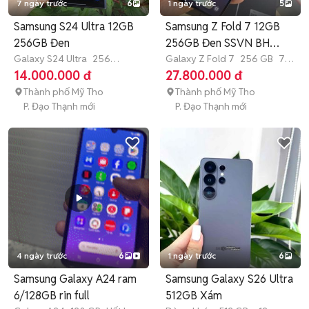
7 ngày trước
6
1 ngày trước
5
Samsung S24 Ultra 12GB
Samsung Z Fold 7 12GB
256GB Đen
256GB Đen SSVN BH
Galaxy S24 Ultra
256
03/2027
Galaxy Z Fold 7
256 GB
7-
GB
Hết bảo hành
12 tháng
14.000.000 đ
27.800.000 đ
Thành phố Mỹ Tho
Thành phố Mỹ Tho
P. Đạo Thạnh mới
P. Đạo Thạnh mới
4 ngày trước
6
1 ngày trước
6
Samsung Galaxy A24 ram
Samsung Galaxy S26 Ultra
6/128GB rin full
512GB Xám