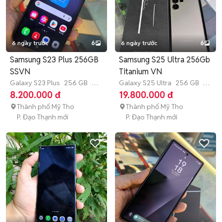
6 ngày trước
6
6 ngày trước
6
Samsung S23 Plus 256GB
Samsung S25 Ultra 256Gb
SSVN
Titanium VN
Galaxy S23 Plus
256 GB
3
Galaxy S25 Ultra
256 GB
4-
tháng
6 tháng
8.200.000 đ
19.800.000 đ
Thành phố Mỹ Tho
Thành phố Mỹ Tho
P. Đạo Thạnh mới
P. Đạo Thạnh mới