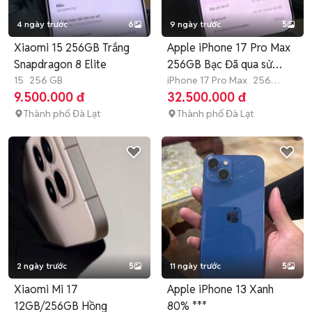
4 ngày trước
6
9 ngày trước
5
Xiaomi 15 256GB Trắng
Apple iPhone 17 Pro Max
Snapdragon 8 Elite
256GB Bạc Đã qua sử
15
256 GB
dụng
iPhone 17 Pro Max
256
GB
4-6 tháng
9.500.000 đ
32.500.000 đ
Thành phố Đà Lạt
Thành phố Đà Lạt
2 ngày trước
5
11 ngày trước
5
Xiaomi Mi 17
Apple iPhone 13 Xanh
12GB/256GB Hồng
80% ***