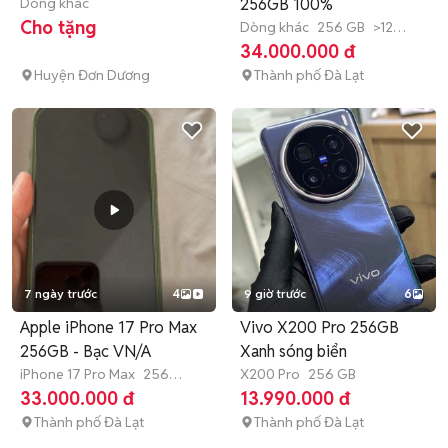
Dòng khác
256GB 100%
Cho tặng
Dòng khác
256 GB
>12
tháng
34.000.000 đ
Huyện Đơn Dương
Thành phố Đà Lạt
7 ngày trước
4
9 giờ trước
6
Apple iPhone 17 Pro Max
Vivo X200 Pro 256GB
256GB - Bạc VN/A
Xanh sóng biển
iPhone 17 Pro Max
256
X200 Pro
256 GB
GB
>12 tháng
33.000.000 đ
13.990.000 đ
Thành phố Đà Lạt
Thành phố Đà Lạt