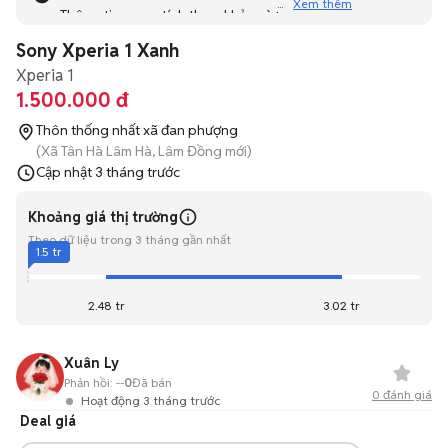
Xem thêm
Thông tin mang tính tham khảo và bạn không thể liên hệ
với người bán. Bạn hãy tham khảo thêm các tin đăng
Sony Xperia 1 Xanh
tương tự khác dưới đây nhé!
Xperia 1
1.500.000 đ
Thôn thống nhất xã đan phượng
(Xã Tân Hà Lâm Hà, Lâm Đồng mới)
Cập nhật
3 tháng trước
Khoảng giá thị trường
Theo dữ liệu trong 3 tháng gần nhất
1.5 tr
2.48 tr
3.02 tr
Xuân Ly
Phản hồi:
--
0
Đã bán
0
đánh giá
Hoạt động 3 tháng trước
Deal giá