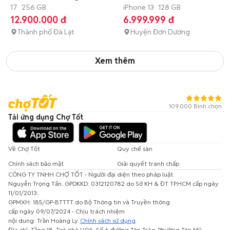
17
256 GB
iPhone 13
128 GB
12.900.000 đ
6.999.999 đ
Thành phố Đà Lạt
Huyện Đơn Dương
Xem thêm
109.000 Bình chọn
Tải ứng dụng Chợ Tốt
Về Chợ Tốt
Quy chế sàn
Chính sách bảo mật
Giải quyết tranh chấp
CÔNG TY TNHH CHỢ TỐT - Người đại diện theo pháp luật:
Nguyễn Trọng Tấn; GPDKKD: 0312120782 do Sở KH & ĐT TP.HCM cấp ngày
11/01/2013;
GPMXH: 185/GP-BTTTT do Bộ Thông tin và Truyền thông
cấp ngày 09/07/2024 - Chịu trách nhiệm
nội dung: Trần Hoàng Ly.
Chính sách sử dụng
Địa chỉ: Tầng 18, Toà nhà UOA, Số 6 đường Tân Trào, Phường Tân Mỹ,