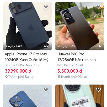
2 ngày trước
6
6 ngày trước
5
Apple iPhone 17 Pro Max
Huawei P60 Pro
1024GB Xanh Quốc tế Mỹ
12/256GB bản ram cao
iPhone 17 Pro Max
1 TB
P60 Pro
256 GB
39.990.000 đ
5.500.000 đ
Thành phố Đà Lạt
Thành phố Đà Lạt