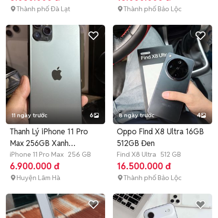
Thành phố Đà Lạt
Thành phố Bảo Lộc
11 ngày trước
6
8 ngày trước
4
Thanh Lý iPhone 11 Pro
Oppo Find X8 Ultra 16GB
Max 256GB Xanh
512GB Đen
Midnight
iPhone 11 Pro Max
256 GB
Find X8 Ultra
512 GB
6.900.000 đ
16.500.000 đ
Huyện Lâm Hà
Thành phố Bảo Lộc