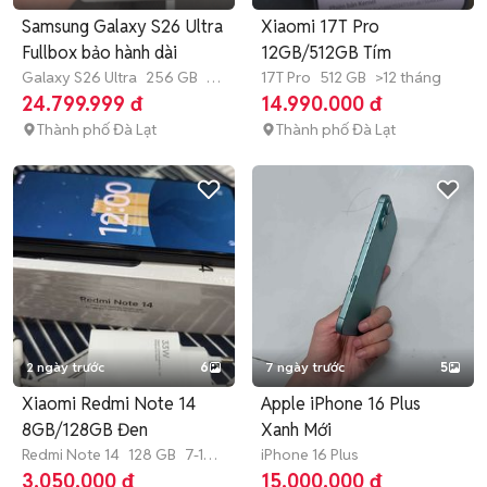
Samsung Galaxy S26 Ultra
Xiaomi 17T Pro
Fullbox bảo hành dài
12GB/512GB Tím
Galaxy S26 Ultra
256 GB
7-
17T Pro
512 GB
>12 tháng
12 tháng
24.799.999 đ
14.990.000 đ
Thành phố Đà Lạt
Thành phố Đà Lạt
2 ngày trước
6
7 ngày trước
5
Xiaomi Redmi Note 14
Apple iPhone 16 Plus
8GB/128GB Đen
Xanh Mới
Redmi Note 14
128 GB
7-12
iPhone 16 Plus
tháng
3.050.000 đ
15.000.000 đ