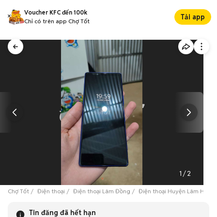
Voucher KFC đến 100k
Tải app
Chỉ có trên app Chợ Tốt
1
/
2
Chợ Tốt
Điện thoại
Điện thoại Lâm Đồng
Điện thoại Huyện Lâm Hà
Tin đăng đã hết hạn