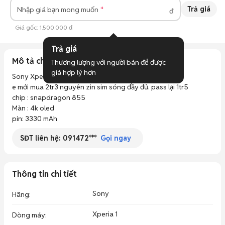
Trả giá
Nhập giá bạn mong muốn
đ
Giá gốc:
1.500.000 đ
Trả giá
Mô tả chi tiết
Thương lượng với người bán để được 
giá hợp lý hơn
Sony Xperia 1

e mới mua 2tr3 nguyên zin sim sóng đầy đủ. pass lại 1tr5

chip : snapdragon 855

Màn : 4k oled

pin: 3330 mAh
SĐT liên hệ:
091472***
Gọi ngay
Thông tin chi tiết
Sony
Hãng
:
Xperia 1
Dòng máy
: