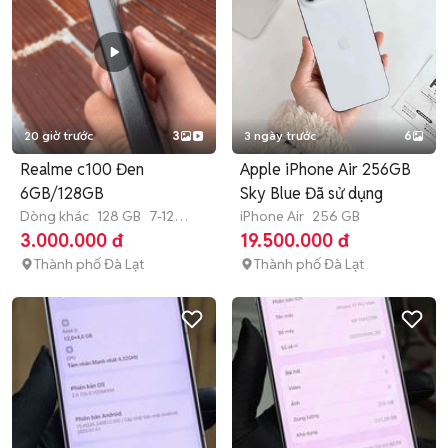
20 giờ trước
3
3 ngày trước
6
Realme c100 Đen
Apple iPhone Air 256GB
6GB/128GB
Sky Blue Đã sử dụng
Dòng khác
128 GB
7-12
iPhone Air
256 GB
tháng
3.000.000 đ
19.500.000 đ
Thành phố Đà Lạt
Thành phố Đà Lạt