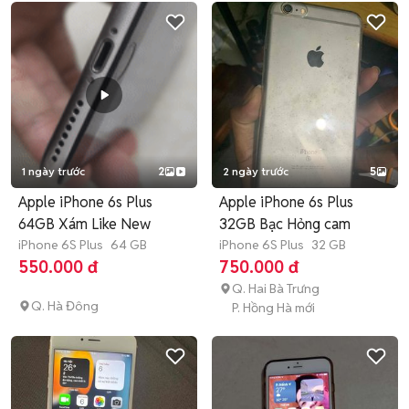
1 ngày trước
2
2 ngày trước
5
Apple iPhone 6s Plus
Apple iPhone 6s Plus
64GB Xám Like New
32GB Bạc Hỏng cam
iPhone 6S Plus
64 GB
iPhone 6S Plus
32 GB
550.000 đ
750.000 đ
Q. Hai Bà Trưng
Q. Hà Đông
P. Hồng Hà mới