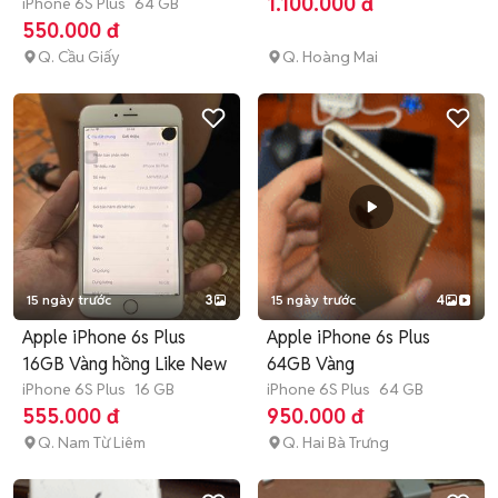
1.100.000 đ
iPhone 6S Plus
64 GB
550.000 đ
Q. Cầu Giấy
Q. Hoàng Mai
15 ngày trước
3
15 ngày trước
4
Apple iPhone 6s Plus
Apple iPhone 6s Plus
16GB Vàng hồng Like New
64GB Vàng
iPhone 6S Plus
16 GB
iPhone 6S Plus
64 GB
555.000 đ
950.000 đ
Q. Nam Từ Liêm
Q. Hai Bà Trưng