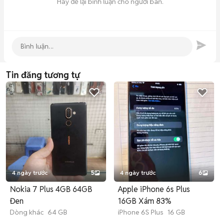
Hãy để lại bình luận cho người bán.
Tin đăng tương tự
4 ngày trước
5
4 ngày trước
6
Nokia 7 Plus 4GB 64GB
Apple iPhone 6s Plus
Đen
16GB Xám 83%
Dòng khác
64 GB
iPhone 6S Plus
16 GB