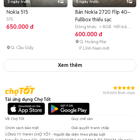
2 ngày trước
6
5 ngày trước
5
Nokia 515
Bán Nokia 2720 Flip 4G–
515
Fullbox thiếu sạc
650.000 đ
Dòng khác
< 8GB
Hết bảo
hành
600.000 đ
Q. Hoàng Mai
Q. Cầu Giấy
P. Lĩnh Nam mới
Xem thêm
109.000 Bình chọn
Tải ứng dụng Chợ Tốt
Về Chợ Tốt
Quy chế sàn
Chính sách bảo mật
Giải quyết tranh chấp
CÔNG TY TNHH CHỢ TỐT - Người đại diện theo pháp luật:
Nguyễn Trọng Tấn; GPDKKD: 0312120782 do Sở KH & ĐT TP.HCM cấp ngày