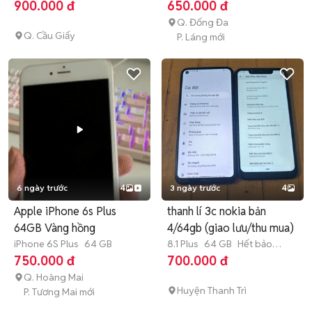
900.000 đ
650.000 đ
Q. Đống Đa
Q. Cầu Giấy
P. Láng mới
6 ngày trước
4
3 ngày trước
4
Apple iPhone 6s Plus
thanh lí 3c nokia bản
64GB Vàng hồng
4/64gb (giao lưu/thu mua)
iPhone 6S Plus
64 GB
8.1 Plus
64 GB
Hết bảo
hành
750.000 đ
700.000 đ
Q. Hoàng Mai
Huyện Thanh Trì
P. Tương Mai mới