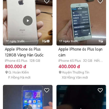
19 ngày trước
3
17 ngày trước
5
Apple iPhone 6s Plus
Apple iPhone 6s Plus loạn
128GB Vàng Hàn Quốc
cảm
iPhone 6S Plus
128 GB
iPhone 6S Plus
32 GB
Hết
bảo hành
800.000 đ
400.000 đ
Q. Hoàn Kiếm
Huyện Thường Tín
P. Hồng Hà mới
Xã Hồng Vân mới