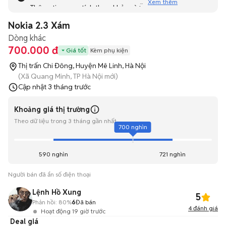
Xem thêm
Thông tin mang tính tham khảo và bạn không thể liên hệ
với người bán. Bạn hãy tham khảo thêm các tin đăng
Nokia 2.3 Xám
tương tự khác dưới đây nhé!
Dòng khác
700.000 đ
Giá tốt
Kèm phụ kiện
Thị trấn Chi Đông, Huyện Mê Linh, Hà Nội
(Xã Quang Minh, TP Hà Nội mới)
Cập nhật
3 tháng trước
Khoảng giá thị trường
Theo dữ liệu trong 3 tháng gần nhất
700 nghìn
590 nghìn
721 nghìn
Người bán đã ẩn số điện thoại
Lệnh Hồ Xung
5
Phản hồi:
80%
6
Đã bán
4
đánh giá
Hoạt động 19 giờ trước
Deal giá