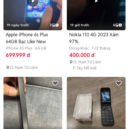
19 ngày trước
3
19 giờ trước
6
Apple iPhone 6s Plus
Nokia 110 4G 2023 Xám
64GB Bạc Like New
97%
iPhone 6S Plus
64 GB
Dòng khác
7-12 tháng
699.999 đ
400.000 đ
Q. Nam Từ Liêm
Q. Nam Từ Liêm
P. Tây Mỗ mới