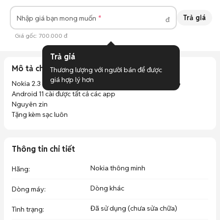
Trả giá
Nhập giá bạn mong muốn
đ
Giá gốc:
700.000 đ
Trả giá
Mô tả chi tiết
Thương lượng với người bán để được 
giá hợp lý hơn
Nokia 2.3 bản 2 sim khe thẻ nhớ riêng hỗ trợ đến 128gb

Android 11 cài được tất cả các app

Nguyên zin

Tặng kèm sạc luôn
Thông tin chi tiết
Nokia thông minh
Hãng
:
Dòng khác
Dòng máy
:
Đã sử dụng (chưa sửa chữa)
Tình trạng
: