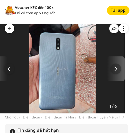
Voucher KFC đến 100k
Tải app
Chỉ có trên app Chợ Tốt
1
/
6
Chợ Tốt
Điện thoại
Điện thoại Hà Nội
Điện thoại Huyện Mê Linh
Nok
Tin đăng đã hết hạn