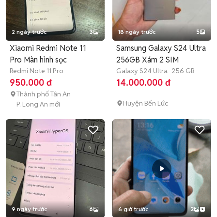
2 ngày trước
3
18 ngày trước
5
Xiaomi Redmi Note 11
Samsung Galaxy S24 Ultra
Pro Màn hình sọc
256GB Xám 2 SIM
Redmi Note 11 Pro
Galaxy S24 Ultra
256 GB
950.000 đ
14.000.000 đ
Thành phố Tân An
Huyện Bến Lức
P. Long An mới
9 ngày trước
6
6 giờ trước
2