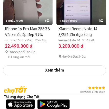
5 ngày trước
6
4 ngày trước
4
IPhone 16 Pro Max 256GB
Xiaomi Redmi Note 14
VN zin ốc áp đẹp 99%
8/256 Zin đẹp keng
iPhone 16 Pro Max
256 GB
Redmi Note 14
256 GB
22.490.000 đ
3.200.000 đ
Thành phố Tân An
Huyện Đức Hòa
P. Long An mới
Xem thêm
109.000 Bình chọn
Tải ứng dụng Chợ Tốt