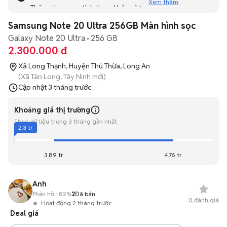
Xem thêm
Thông tin mang tính tham khảo và bạn không thể liên hệ
với người bán. Bạn hãy tham khảo thêm các tin đăng
Samsung Note 20 Ultra 256GB Màn hình sọc
tương tự khác dưới đây nhé!
Galaxy Note 20 Ultra
256 GB
2.300.000 đ
Xã Long Thạnh, Huyện Thủ Thừa, Long An
(Xã Tân Long, Tây Ninh mới)
Cập nhật
3 tháng trước
Khoảng giá thị trường
Theo dữ liệu trong 3 tháng gần nhất
2.3 tr
3.89 tr
4.76 tr
Anh
Phản hồi:
82%
2
Đã bán
0
đánh giá
Hoạt động 2 tháng trước
Deal giá