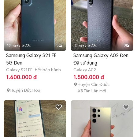
13 ngày trước
3
2 ngày trước
3
Samsung Galaxy S21 FE
Samsung Galaxy A02 Đen
5G Đen
Đã sử dụng
Galaxy S21 FE
Hết bảo hành
Galaxy A02
1.600.000 đ
1.500.000 đ
Huyện Cần Đước
Huyện Đức Hòa
Xã Tân Lân mới