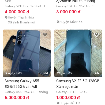
Đen
8/256GB Full chức năng
Galaxy S21 Ultra
128 GB
Hết
Galaxy S20 FE
256 GB
1
bảo hành
tháng
4.000.000 đ
3.000.000 đ
Huyện Thạnh Hóa
Huyện Đức Hòa
Xã Bình Thành mới
4 ngày trước
5
19 giờ trước
4
Samsung Galaxy A55
Samsung S21FE 5G 128GB
8GB/256GB zin Full
Xám sọc màn
Galaxy A55
256 GB
1 tháng
Galaxy S21 FE
128 GB
5.000.000 đ
1.000.000 đ
Huyện Bến Lức