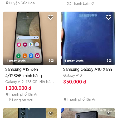
Huyện Đức Hòa
Xã Thạnh Lợi mới
4 ngày trước
5
8 ngày trước
5
Samsung A12 Đen
Samsung Galaxy A10 Xanh
4/128GB chính hãng
Galaxy A10
350.000 đ
Galaxy A12
128 GB
Hết bảo
hành
1.200.000 đ
Thành phố Tân An
Thành phố Tân An
P. Long An mới