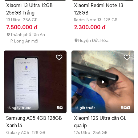
Xiaomi 13 Ultra 12GB
Xiaomi Redmi Note 13
256GB Trắng
128GB
13 Ultra
256 GB
Redmi Note 13
128 GB
7.500.000 đ
2.300.000 đ
Thành phố Tân An
Huyện Đức Hòa
P. Long An mới
15 ngày trước
5
15 giờ trước
5
Samsung A05 4GB 128GB
Xiaomi 12S Ultra cần GL
Xanh lá
qua ip
Galaxy A05
128 GB
12s Ultra
256 GB