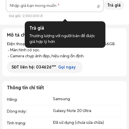
Trả giá
Nhập giá bạn mong muốn
đ
Giá gốc:
2.300.000 đ
Trả giá
Mô tả chi tiết
Thương lượng với người bán để được 
giá hợp lý hơn
Điện thoại Samsung Note 20 Ultra RAM 8GB, bộ nhớ 256GB.

 - Màn hình có sọc.

 - Camera chụp ảnh đẹp, hiệu năng ổn định.
SĐT liên hệ:
034626***
Gọi ngay
Thông tin chi tiết
Samsung
Hãng
:
Galaxy Note 20 Ultra
Dòng máy
:
Đã sử dụng (chưa sửa chữa)
Tình trạng
: