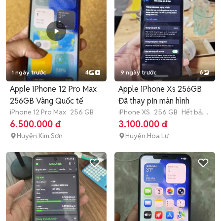
1 ngày trước
4
9 ngày trước
6
Apple iPhone 12 Pro Max
Apple iPhone Xs 256GB
256GB Vàng Quốc tế
Đã thay pin màn hình
iPhone 12 Pro Max
256 GB
iPhone XS
256 GB
Hết bảo
hành
6.500.000 đ
3.100.000 đ
Huyện Kim Sơn
Huyện Hoa Lư