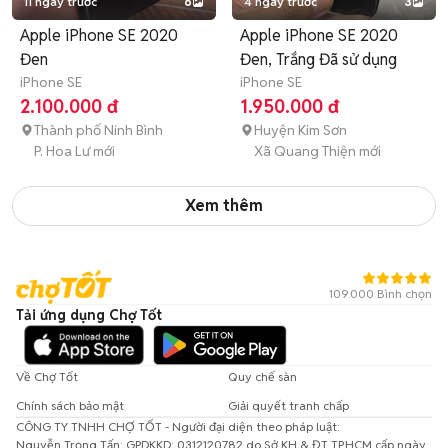
11 ngày trước
6
4 ngày trước
3
Apple iPhone SE 2020
Apple iPhone SE 2020
Đen
Đen, Trắng Đã sử dụng
iPhone SE
iPhone SE
2.100.000 đ
1.950.000 đ
Thành phố Ninh Bình
Huyện Kim Sơn
P. Hoa Lư mới
Xã Quang Thiện mới
Xem thêm
109.000 Bình chọn
Tải ứng dụng Chợ Tốt
Về Chợ Tốt
Quy chế sàn
Chính sách bảo mật
Giải quyết tranh chấp
CÔNG TY TNHH CHỢ TỐT - Người đại diện theo pháp luật:
Nguyễn Trọng Tấn; GPDKKD: 0312120782 do Sở KH & ĐT TP.HCM cấp ngày