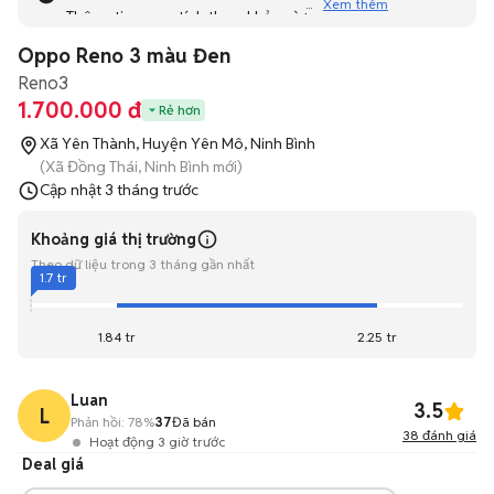
Xem thêm
Thông tin mang tính tham khảo và bạn không thể liên hệ
với người bán. Bạn hãy tham khảo thêm các tin đăng
Oppo Reno 3 màu Đen
tương tự khác dưới đây nhé!
Reno3
1.700.000 đ
Rẻ hơn
Xã Yên Thành, Huyện Yên Mô, Ninh Bình
(Xã Đồng Thái, Ninh Bình mới)
Cập nhật
3 tháng trước
Khoảng giá thị trường
Theo dữ liệu trong 3 tháng gần nhất
1.7 tr
1.84 tr
2.25 tr
Luan
3.5
L
Phản hồi:
78%
37
Đã bán
38
đánh giá
Hoạt động 3 giờ trước
Deal giá