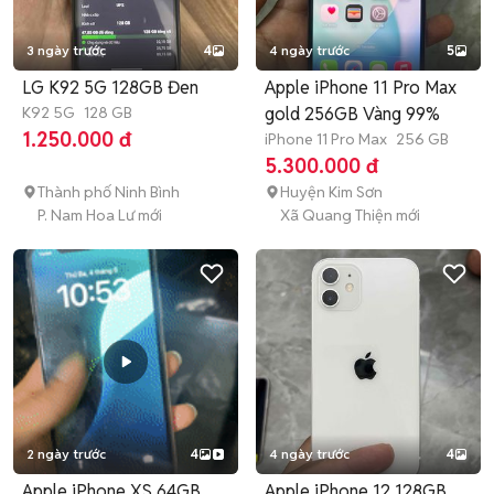
3 ngày trước
4
4 ngày trước
5
LG K92 5G 128GB Đen
Apple iPhone 11 Pro Max
K92 5G
128 GB
gold 256GB Vàng 99%
1.250.000 đ
iPhone 11 Pro Max
256 GB
5.300.000 đ
Thành phố Ninh Bình
Huyện Kim Sơn
P. Nam Hoa Lư mới
Xã Quang Thiện mới
2 ngày trước
4
4 ngày trước
4
Apple iPhone XS 64GB
Apple iPhone 12 128GB