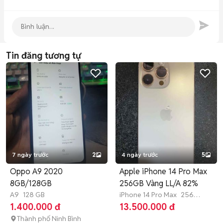
Tin đăng tương tự
7 ngày trước
2
4 ngày trước
5
Oppo A9 2020
Apple iPhone 14 Pro Max
8GB/128GB
256GB Vàng LL/A 82%
A9
128 GB
iPhone 14 Pro Max
256
GB
Hết bảo hành
1.400.000 đ
13.500.000 đ
Thành phố Ninh Bình