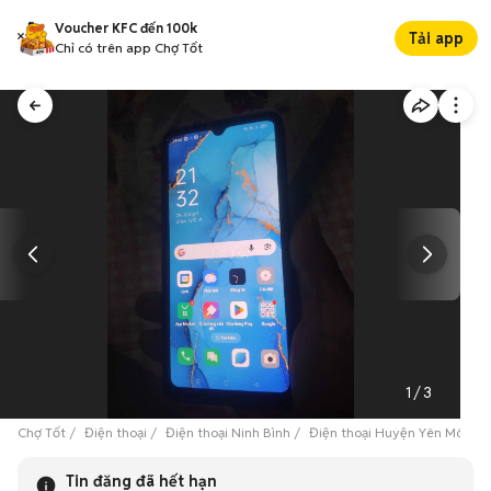
Voucher KFC đến 100k
Tải app
Chỉ có trên app Chợ Tốt
1
/
3
Chợ Tốt
Điện thoại
Điện thoại Ninh Bình
Điện thoại Huyện Yên Mô
O
Tin đăng đã hết hạn