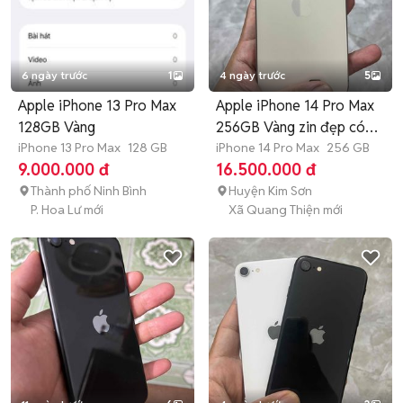
6 ngày trước
1
4 ngày trước
5
Apple iPhone 13 Pro Max
Apple iPhone 14 Pro Max
128GB Vàng
256GB Vàng zin đẹp có
iPhone 13 Pro Max
128 GB
khay
iPhone 14 Pro Max
256 GB
9.000.000 đ
16.500.000 đ
Thành phố Ninh Bình
Huyện Kim Sơn
P. Hoa Lư mới
Xã Quang Thiện mới