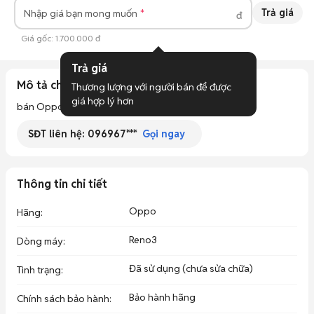
Trả giá
Nhập giá bạn mong muốn
đ
Giá gốc:
1.700.000 đ
Trả giá
Mô tả chi tiết
Thương lượng với người bán để được 
giá hợp lý hơn
bán Oppo Reno 3 zin từ a_z. máy vợ dùng.
SĐT liên hệ:
096967***
Gọi ngay
Thông tin chi tiết
Oppo
Hãng
:
Reno3
Dòng máy
:
Đã sử dụng (chưa sửa chữa)
Tình trạng
:
Bảo hành hãng
Chính sách bảo hành
: