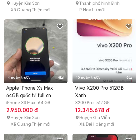
Huyện Kim Sơn
Thành phố Ninh Bình
Xã Quang Thiện mới
P. Hoa Lư mới
4 ngày trước
4
10 ngày trước
6
Apple iPhone Xs Max
Vivo X200 Pro 512GB
64GB quốc tế full cn
Xanh
iPhone XS Max
64 GB
X200 Pro
512 GB
2.950.000 đ
12.345.678 đ
Huyện Kim Sơn
Huyện Gia Viễn
Xã Quang Thiện mới
Xã Đại Hoàng mới