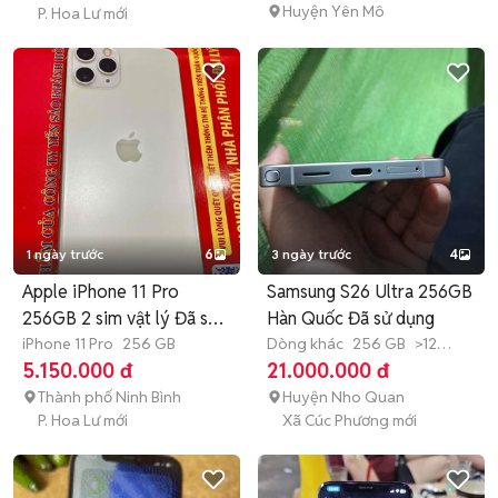
Huyện Yên Mô
P. Hoa Lư mới
1 ngày trước
6
3 ngày trước
4
Apple iPhone 11 Pro
Samsung S26 Ultra 256GB
256GB 2 sim vật lý Đã sử
Hàn Quốc Đã sử dụng
dụng
iPhone 11 Pro
256 GB
Dòng khác
256 GB
>12
tháng
5.150.000 đ
21.000.000 đ
Thành phố Ninh Bình
Huyện Nho Quan
P. Hoa Lư mới
Xã Cúc Phương mới