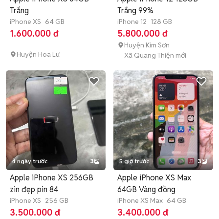
Trắng
Trắng 99%
iPhone XS
64 GB
iPhone 12
128 GB
1.600.000 đ
5.800.000 đ
Huyện Kim Sơn
Huyện Hoa Lư
Xã Quang Thiện mới
4 ngày trước
3
5 giờ trước
3
Apple iPhone XS 256GB
Apple iPhone XS Max
zin đẹp pin 84
64GB Vàng đồng
iPhone XS
256 GB
iPhone XS Max
64 GB
3.500.000 đ
3.400.000 đ