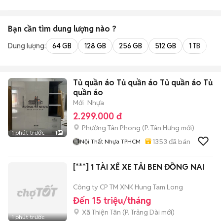
Bạn cần tìm
dung lượng
nào ?
Dung lượng:
64 GB
128 GB
256 GB
512 GB
1 TB
2 
Tủ quần áo Tủ quần áo Tủ quần áo Tủ
quần áo
Mới
Nhựa
2.299.000 đ
Phường Tân Phong
(
P. Tân Hưng
mới)
1 phút trước
1
1353
đã bán
Nội Thất Nhựa TPHCM
[***] 1 TÀI XẾ XE TẢI BEN ĐỒNG NAI
Công ty CP TM XNK Hung Tam Long
Đến 15 triệu/tháng
Xã Thiện Tân
(
P. Trảng Dài
mới)
1 phút trước