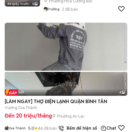
Phường Hòa Cường Bắc
44 giây trước
5
2
đã bán
Trường
Tin nổi bật
6
+
2
[LÀM NGAY] THỢ ĐIỆN LẠNH QUẬN BÌNH TÂN
Vương Gia Thành
Đến 20 triệu/tháng
Phường An Lạc
5.0
46
đã bán
Bấm để hiện số
Chat
Gia Thành