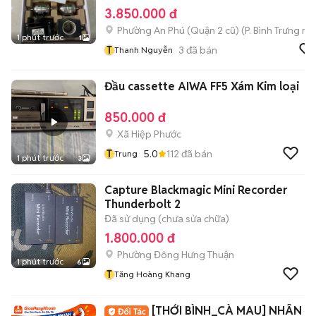
3.850.000 đ
Phường An Phú (Quận 2 cũ)
(
P. Bình Trưng
mới
1 phút trước
1
T
3
đã bán
Thanh Nguyễn
Đầu cassette AIWA FF5 Xám Kim loại
850.000 đ
Xã Hiệp Phước
T
5.0
112
đã bán
Trung
1 phút trước
3
Capture Blackmagic Mini Recorder
Thunderbolt 2
Đã sử dụng (chưa sửa chữa)
1.800.000 đ
Phường Đông Hưng Thuận
1 phút trước
6
T
Tăng Hoàng Khang
[THỚI BÌNH_CÀ MAU] NHÂN