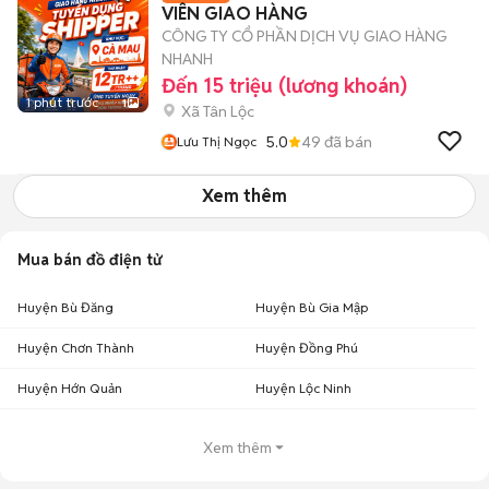
VIÊN GIAO HÀNG
CÔNG TY CỔ PHẦN DỊCH VỤ GIAO HÀNG
NHANH
Đến 15 triệu (lương khoán)
1 phút trước
1
Xã Tân Lộc
5.0
49
đã bán
Lưu Thị Ngọc
Xem thêm
Mua bán đồ điện tử
Huyện Bù Đăng
Huyện Bù Gia Mập
Huyện Chơn Thành
Huyện Đồng Phú
Huyện Hớn Quản
Huyện Lộc Ninh
Xem thêm