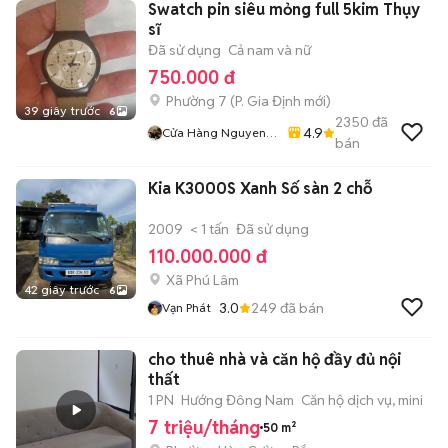
Swatch pin siêu mỏng full 5kim Thụy
sĩ
Đã sử dụng
Cả nam và nữ
750.000 đ
Phường 7
(
P. Gia Định
mới)
39 giây trước
6
2350
đã
4.9
Cửa Hàng Nguyen
bán
Bich Lien
Kia K3000S Xanh Số sàn 2 chỗ
2009
< 1 tấn
Đã sử dụng
110.000.000 đ
Xã Phú Lâm
42 giây trước
6
3.0
249
đã bán
Vạn Phát
cho thuê nhà và căn hộ đầy đủ nội
thất
1 PN
Hướng Đông Nam
Căn hộ dịch vụ, mini
7 triệu/tháng
50 m²