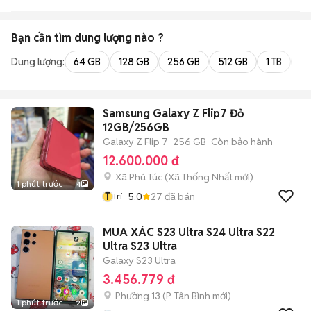
Bạn cần tìm
dung lượng
nào ?
Dung lượng:
64 GB
128 GB
256 GB
512 GB
1 TB
2 
Samsung Galaxy Z Flip7 Đỏ
12GB/256GB
Galaxy Z Flip 7
256 GB
Còn bảo hành
12.600.000 đ
Xã Phú Túc
(
Xã Thống Nhất
mới)
1 phút trước
4
T
5.0
27
đã bán
Trí
MUA XÁC S23 Ultra S24 Ultra S22
Ultra S23 Ultra
Galaxy S23 Ultra
3.456.779 đ
Phường 13
(
P. Tân Bình
mới)
1 phút trước
2