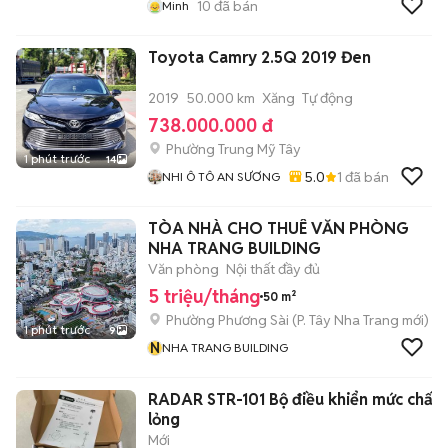
10
đã bán
Minh
Toyota Camry 2.5Q 2019 Đen
2019
50.000 km
Xăng
Tự động
738.000.000 đ
Phường Trung Mỹ Tây
1 phút trước
14
5.0
1
đã bán
NHI Ô TÔ AN SƯƠNG
TÒA NHÀ CHO THUÊ VĂN PHÒNG
NHA TRANG BUILDING
Văn phòng
Nội thất đầy đủ
5 triệu/tháng
50 m²
Phường Phương Sài
(
P. Tây Nha Trang
mới)
1 phút trước
9
N
NHA TRANG BUILDING
RADAR STR-101 Bộ điều khiển mức chất
lỏng
Mới