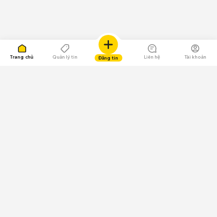
Trang chủ
Quản lý tin
Liên hệ
Tài khoản
Đăng tin
109.000 Bình chọn
Tải ứng dụng Chợ Tốt
Về Chợ Tốt
Quy chế sàn
Chính sách bảo mật
Giải quyết tranh chấp
CÔNG TY TNHH CHỢ TỐT - Người đại diện theo pháp luật:
Nguyễn Trọng Tấn; GPDKKD: 0312120782 do Sở KH & ĐT TP.HCM cấp ngày
11/01/2013;