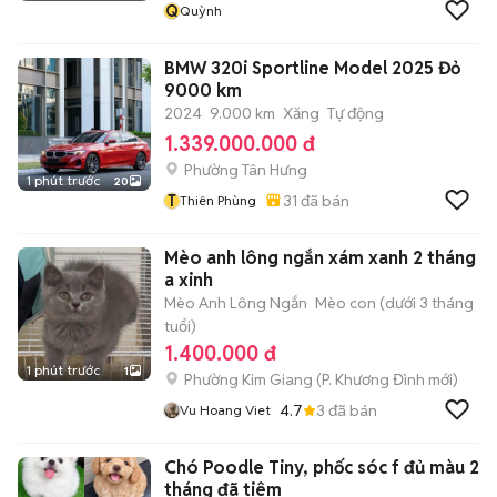
Q
Quỳnh
BMW 320i Sportline Model 2025 Đỏ
9000 km
2024
9.000 km
Xăng
Tự động
1.339.000.000 đ
Phường Tân Hưng
1 phút trước
20
T
31
đã bán
Thiên Phùng
Mèo anh lông ngắn xám xanh 2 tháng
a xinh
Mèo Anh Lông Ngắn
Mèo con (dưới 3 tháng
tuổi)
1.400.000 đ
1 phút trước
1
Phường Kim Giang
(
P. Khương Đình
mới)
4.7
3
đã bán
Vu Hoang Viet
Chó Poodle Tiny, phốc sóc f đủ màu 2
tháng đã tiêm