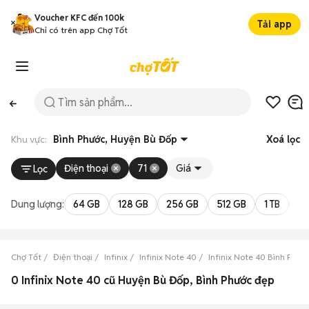
Voucher KFC đến 100k
Tải app
Chỉ có trên app Chợ Tốt
Khu vực:
Bình Phước, Huyện Bù Đốp
Xoá lọc
Điện thoại
71
Giá
Lọc
Dung lượng:
64 GB
128 GB
256 GB
512 GB
1 TB
2 
Chợ Tốt
Điện thoại
Infinix
Infinix Note 40
Infinix Note 40 Bình Phướ
0 Infinix Note 40 cũ Huyện Bù Đốp, Bình Phước đẹp