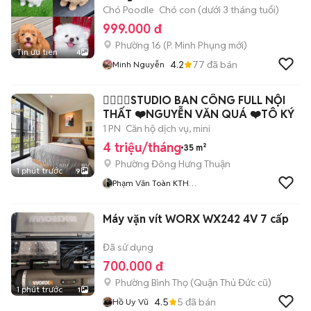
Chó Poodle
Chó con (dưới 3 tháng tuổi)
999.000 đ
Phường 16
(
P. Minh Phụng
mới)
Tin ưu tiên
4
4.2
77
đã bán
Minh Nguyễn
👉🏽👈🏽STUDIO BAN CÔNG FULL NỘI
THẤT ❤️NGUYỄN VĂN QUÁ ❤️TÔ KÝ
1 PN
Căn hộ dịch vụ, mini
4 triệu/tháng
35 m²
Phường Đông Hưng Thuận
1 phút trước
9
Phạm Văn Toàn KTH
Residence
Máy vặn vít WORX WX242 4V 7 cấp
Đã sử dụng
700.000 đ
Phường Bình Thọ (Quận Thủ Đức cũ)
1 phút trước
1
4.5
5
đã bán
Hồ Uy Vũ