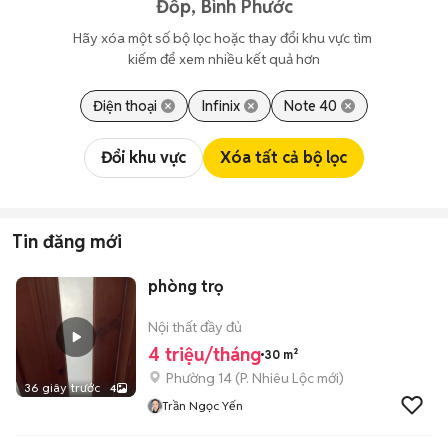
Đốp, Bình Phước
Hãy xóa một số bộ lọc hoặc thay đổi khu vực tìm 
kiếm để xem nhiều kết quả hơn
Điện thoại
Infinix
Note 40
Đổi khu vực
Xóa tất cả bộ lọc
Tin đăng mới
phòng trọ
Nội thất đầy đủ
4 triệu/tháng
30 m²
Phường 14
(
P. Nhiêu Lộc
mới)
36 giây trước
4
Trần Ngọc Yến