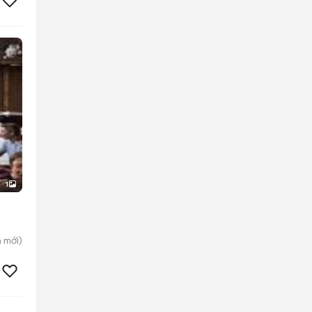
1
n
mới)