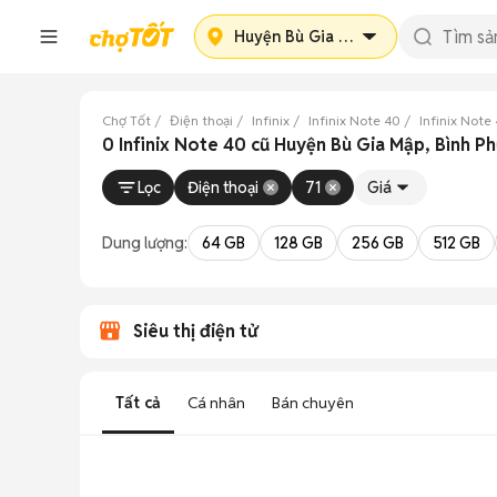
Huyện Bù Gia Mập
Chợ Tốt
Điện thoại
Infinix
Infinix Note 40
Infinix Note
0 Infinix Note 40 cũ Huyện Bù Gia Mập, Bình P
Lọc
Điện thoại
71
Giá
Dung lượng:
64 GB
128 GB
256 GB
512 GB
Siêu thị điện tử
Tất cả
Cá nhân
Bán chuyên