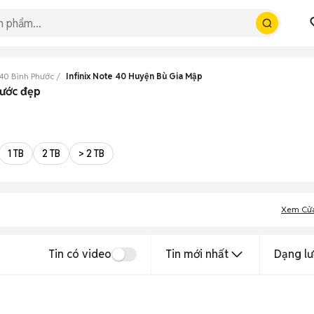
 40 Bình Phước
Infinix Note 40 Huyện Bù Gia Mập
hước đẹp
1 TB
2 TB
> 2 TB
Xem Cử
Tin có video
Tin mới nhất
Dạng lư