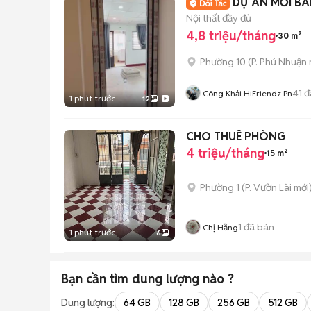
DỰ ÁN MỚI BA
Nội thất đầy đủ
4,8 triệu/tháng
30 m²
Phường 10
(
P. Phú Nhuận
41
đ
Công Khải HiFriendz Pn
1 phút trước
12
CHO THUÊ PHÒNG
4 triệu/tháng
15 m²
Phường 1
(
P. Vườn Lài
mới
1
đã bán
Chị Hằng
1 phút trước
6
Bạn cần tìm
dung lượng
nào ?
Dung lượng:
64 GB
128 GB
256 GB
512 GB