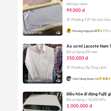
Hết bảo hành
99.000 đ
Phường 3
(
P. Tân Sơn Hòa
P
4.9
294
đ
Phuong Nguyen
41 giây trước
5
Áo sơ mi Lacoste Nam T
Đã sử dụng
Đồ nam
350.000 đ
Phường Cầu Ông Lãnh
4.8
Cửa Hàng Doan Vu
1 phút trước
6
Điều hòa di động FujiE g
Đã sử dụng
< 10,000 BTU
3.000.000 đ