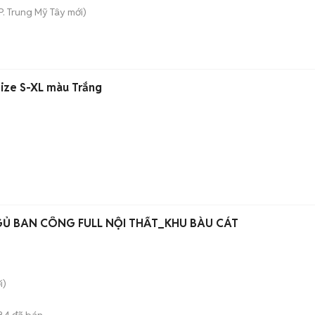
P. Trung Mỹ Tây
mới)
ize S-XL màu Trắng
Ủ BAN CÔNG FULL NỘI THẤT_KHU BÀU CÁT
i)
84
đã bán