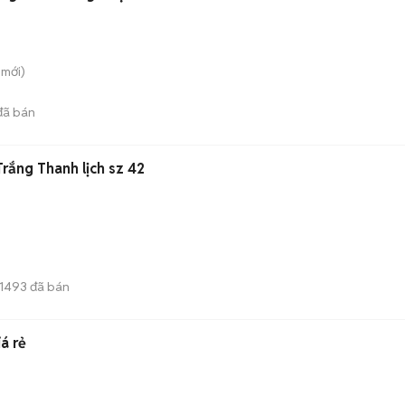
mới)
ã bán
rắng Thanh lịch sz 42
1493
đã bán
iá rẻ