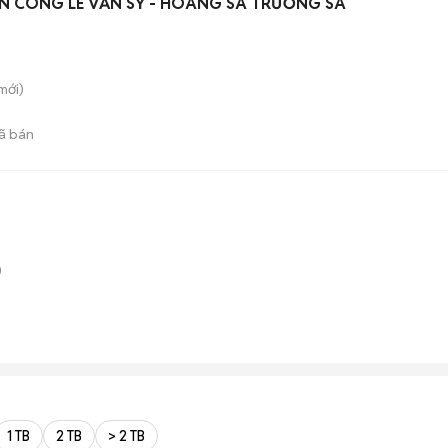
N CÔNG LÊ VĂN SỸ - HOÀNG SA TRƯỜNG SA
mới)
ã bán
)
1 TB
2 TB
> 2 TB