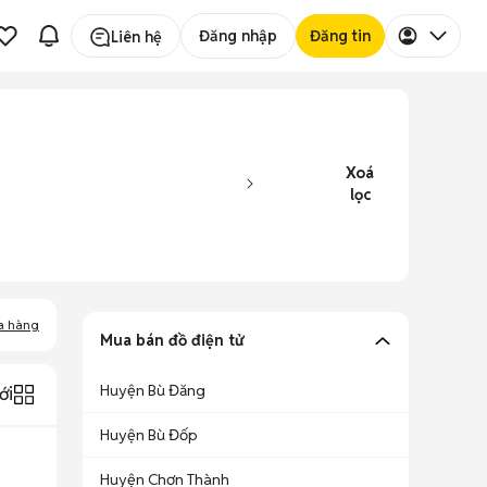
Đăng nhập
Đăng tin
Liên hệ
Xoá
lọc
a hàng
Mua bán đồ điện tử
Huyện Bù Đăng
ới
Huyện Bù Đốp
Huyện Chơn Thành