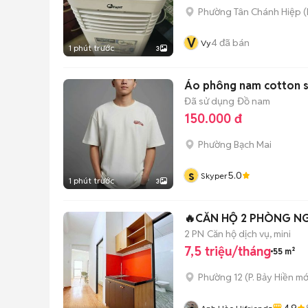
Phường Tân Chánh Hiệp
(
V
4
đã bán
Vy
1 phút trước
3
Áo phông nam cotton s
Đã sử dụng
Đồ nam
150.000 đ
Phường Bạch Mai
s
5.0
Skyper
1 phút trước
3
🔥CĂN HỘ 2 PHÒNG NG
2 PN
Căn hộ dịch vụ, mini
7,5 triệu/tháng
55 m²
Phường 12
(
P. Bảy Hiền
mớ
4.9