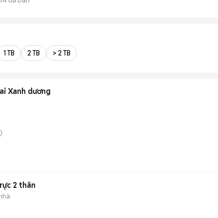
1 TB
2 TB
> 2 TB
hai Xanh dương
)
rực 2 thân
 nhà