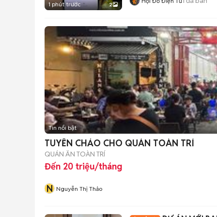
1
đã bán
Hội Đồ Điện Tử
1 phút trước
2
Tin nổi bật
TUYỂN CHẢO CHO QUÁN TOÀN TRÍ
QUÁN ĂN TOÀN TRÍ
Đến 20 triệu/tháng
N
Nguyễn Thị Thảo