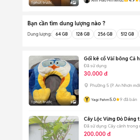
Anh Hào Hifriendz
1 phút trước
8
Bạn cần tìm
dung lượng
nào ?
Dung lượng:
64 GB
128 GB
256 GB
512 GB
Gối kê cổ Vải bông Cả 
Đã sử dụng
30.000 đ
Phường 5
(
P. An Nhơn
mới
Y
5.0
9
đã bán
Yagi Pahm
1 phút trước
2
Cây Lộc Vừng Đỏ Dáng t
Đã sử dụng
Cây cảnh trong
200.000 đ