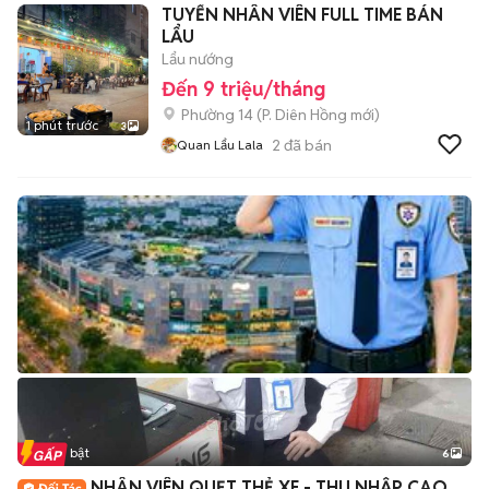
TUYỂN NHÂN VIÊN FULL TIME BÁN
LẨU
Lẩu nướng
Đến 9 triệu/tháng
Phường 14
(
P. Diên Hồng
mới)
1 phút trước
3
2
đã bán
Quan Lẩu Lala
Tin nổi bật
6
+
2
NHÂN VIÊN QUẸT THẺ XE - THU NHẬP CAO