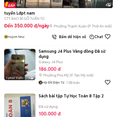
Tin nổi bật
5
tuyển Lđpt nam
CTY BAO BÌ GỖ TUẤN TÚ
Đến 350.000 đ/ngày
Phường Thạnh Xuân
(
P. Thới An
mới)
H
Bấm để hiện số
Chat
Huỳnh Như
Samsung J4 Plus Vàng đồng Đã sử
dụng
Galaxy J4 Plus
186.000 đ
Phường Phú Mỹ
(
P. Tân Mỹ
mới)
1 phút trước
5
1
đã bán
Hội Đồ Điện Tử
Sách bài tập Tự Học Toán 8 Tập 2
Đã sử dụng
100.000 đ