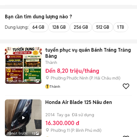
Bạn cần tìm
dung lượng
nào ?
Dung lượng:
64 GB
128 GB
256 GB
512 GB
1 TB
2 
tuyển phục vụ quán Bánh Tráng Trảng
Bàng
Thành
Đến 8,20 triệu/tháng
Phường Phước Ninh
(
P. Hải Châu
mới)
1 phút trước
1
T
Thành
Honda Air Blade 125 Nâu đen
2014
Tay ga
Đã sử dụng
16.300.000 đ
Phường 11
(
P. Bình Phú
mới)
1 phút trước
12