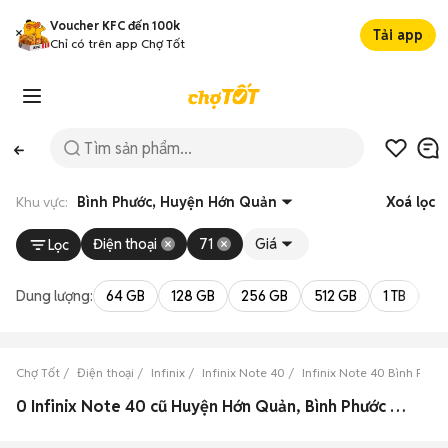
Voucher KFC đến 100k
Tải app
Chỉ có trên app Chợ Tốt
Khu vực:
Bình Phước, Huyện Hớn Quản
Xoá lọc
Điện thoại
71
Giá
Lọc
Dung lượng:
64 GB
128 GB
256 GB
512 GB
1 TB
2 
Chợ Tốt
Điện thoại
Infinix
Infinix Note 40
Infinix Note 40 Bình Phướ
0 Infinix Note 40 cũ Huyện Hớn Quản, Bình Phước đẹp