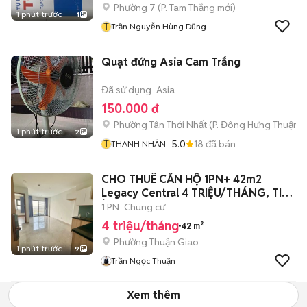
Phường 7
(
P. Tam Thắng
mới)
1 phút trước
1
T
Trần Nguyễn Hùng Dũng
Quạt đứng Asia Cam Trắng
Đã sử dụng
Asia
150.000 đ
Phường Tân Thới Nhất
(
P. Đông Hưng Thuận
m
1 phút trước
2
T
5.0
18
đã bán
THANH NHÂN
CHO THUÊ CĂN HỘ 1PN+ 42m2
Legacy Central 4 TRIỆU/THÁNG, TIỆN
ÍCH FREE
1 PN
Chung cư
4 triệu/tháng
42 m²
Phường Thuận Giao
1 phút trước
9
Trần Ngọc Thuận
Xem thêm