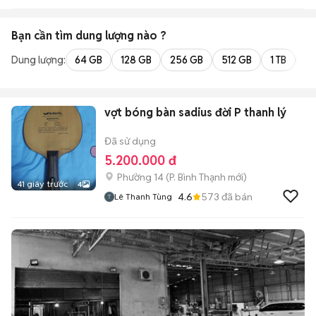
Bạn cần tìm
dung lượng
nào ?
Dung lượng:
64 GB
128 GB
256 GB
512 GB
1 TB
2 
vợt bóng bàn sadius đời P thanh lý
Đã sử dụng
5.200.000 đ
Phường 14
(
P. Bình Thạnh
mới)
41 giây trước
4
4.6
573
đã bán
Lê Thanh Tùng