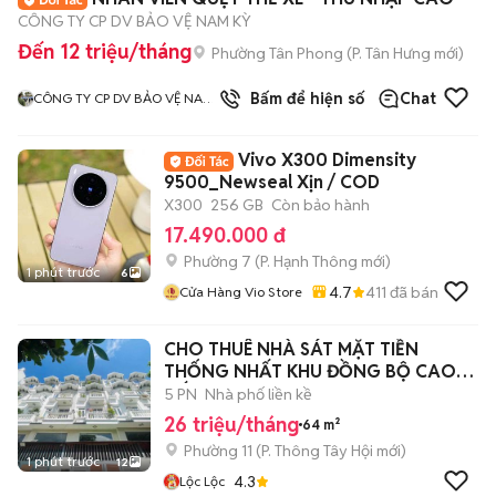
CÔNG TY CP DV BẢO VỆ NAM KỲ
Đến 12 triệu/tháng
Phường Tân Phong
(
P. Tân Hưng
mới)
3
đã bán
Bấm để hiện số
Chat
CÔNG TY CP DV BẢO VỆ NAM
KỲ
Vivo X300 Dimensity
9500_Newseal Xịn / COD
X300
256 GB
Còn bảo hành
17.490.000 đ
Phường 7
(
P. Hạnh Thông
mới)
1 phút trước
6
4.7
411
đã bán
Cửa Hàng Vio Store
CHO THUÊ NHÀ SÁT MẶT TIỀN
THỐNG NHẤT KHU ĐỒNG BỘ CAO
CẤP
5 PN
Nhà phố liền kề
26 triệu/tháng
64 m²
Phường 11
(
P. Thông Tây Hội
mới)
1 phút trước
12
4.3
Lộc Lộc