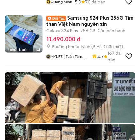
Q
5.0
70
đã bán
Quang Minh
Samsung S24 Plus 256G Tím
than Việt Nam nguyên zin
Galaxy S24 Plus
256 GB
Còn bảo hành
11.490.000 đ
Phường Phước Ninh
(
P. Hải Châu
mới)
1 phút trước
3
167
đã
4.7
MYLIFE ( Tuấn Tám
bán
Tám Đà Nẵng )
Chuyên Smarphone,
MTB, Nokia, Mobiado,
Vertu Các Loại