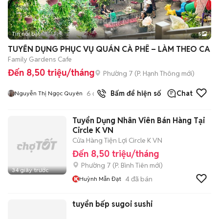
Tin nổi bật
5
TUYỂN DỤNG PHỤC VỤ QUÁN CÀ PHÊ – LÀM THEO CA
Family Gardens Cafe
Đến 8,50 triệu/tháng
Phường 7
(
P. Hạnh Thông
mới)
6
đã bán
Bấm để hiện số
Chat
Nguyễn Thị Ngọc Quyên
Tuyển Dụng Nhân Viên Bán Hàng Tại
Circle K VN
Cửa Hàng Tiện Lợi Circle K VN
Đến 8,50 triệu/tháng
Phường 7
(
P. Bình Tiên
mới)
34 giây trước
4
đã bán
Huỳnh Mẫn Đạt
tuyển bếp sugoi sushi