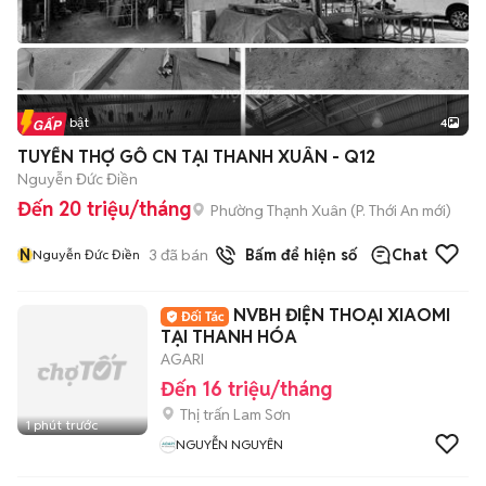
Tin nổi bật
4
TUYỂN THỢ GỖ CN TẠI THANH XUÂN - Q12
Nguyễn Đức Điền
Đến 20 triệu/tháng
Phường Thạnh Xuân
(
P. Thới An
mới)
N
3
đã bán
Bấm để hiện số
Chat
Nguyễn Đức Điền
NVBH ĐIỆN THOẠI XIAOMI
TẠI THANH HÓA
AGARI
Đến 16 triệu/tháng
Thị trấn Lam Sơn
1 phút trước
NGUYỄN NGUYÊN