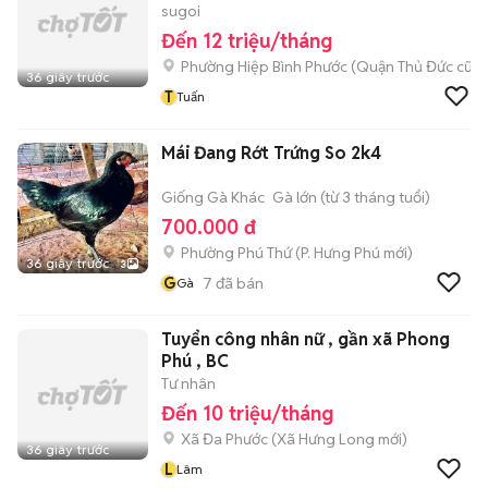
sugoi
Đến 12 triệu/tháng
Phường Hiệp Bình Phước (Quận Thủ Đức cũ)
36 giây trước
T
Tuấn
Mái Đang Rớt Trứng So 2k4
Giống Gà Khác
Gà lớn (từ 3 tháng tuổi)
700.000 đ
Phường Phú Thứ
(
P. Hưng Phú
mới)
36 giây trước
3
G
7
đã bán
Gà
Tuyển công nhân nữ , gần xã Phong
Phú , BC
Tư nhân
Đến 10 triệu/tháng
Xã Đa Phước
(
Xã Hưng Long
mới)
36 giây trước
L
Lâm