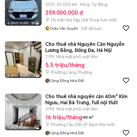
2021
20.000 km
Xăng
Tự động
359.000.000 đ
Thị trấn Núi Sập
(
Xã Thoại Sơn
mới)
6 phút trước
20
C
128
đã bán
Châu Văn Quyền
Cho thuê nhà Nguyên Căn Nguyễn
Lương Bằng, Đống Đa, Hà Nội
2 PN
Nhà mặt phố, mặt tiền
5,5 triệu/tháng
Phường Láng Thượng
6 phút trước
5
Cộng Đồng Nhà Đất
Cho thuê nhà nguyên căn 40m² Kim
Ngưu, Hai Bà Trưng, full nội thất
3 PN
Nhà mặt phố, mặt tiền
16 triệu/tháng
40 m²
Phường Cầu Dền
(
P. Bạch Mai
mới)
7 phút trước
4
Cộng Đồng Nhà Đất