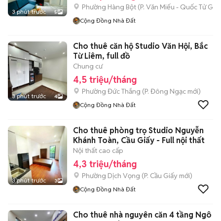
Phường Hàng Bột
(
P. Văn Miếu - Quốc Tử Giá
3 phút trước
5
Cộng Đồng Nhà Đất
Cho thuê căn hộ Studio Văn Hội, Bắc
Từ Liêm, full đồ
Chung cư
4,5 triệu/tháng
Phường Đức Thắng
(
P. Đông Ngạc
mới)
3 phút trước
4
Cộng Đồng Nhà Đất
Cho thuê phòng trọ Studio Nguyễn
Khánh Toàn, Cầu Giấy - Full nội thất
Nội thất cao cấp
4,3 triệu/tháng
Phường Dịch Vọng
(
P. Cầu Giấy
mới)
3 phút trước
3
Cộng Đồng Nhà Đất
Cho thuê nhà nguyên căn 4 tầng Ngô