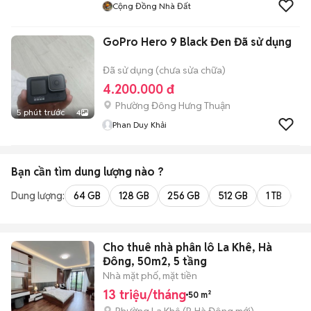
Cộng Đồng Nhà Đất
GoPro Hero 9 Black Đen Đã sử dụng
Đã sử dụng (chưa sửa chữa)
4.200.000 đ
Phường Đông Hưng Thuận
5 phút trước
4
Phan Duy Khải
Bạn cần tìm
dung lượng
nào ?
Dung lượng:
64 GB
128 GB
256 GB
512 GB
1 TB
2 
Cho thuê nhà phân lô La Khê, Hà
Đông, 50m2, 5 tầng
Nhà mặt phố, mặt tiền
13 triệu/tháng
50 m²