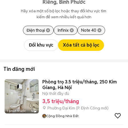
Riềng, Bình Phước
Hãy xóa một số bộ lọc hoặc thay đổi khu vực tìm 
kiếm để xem nhiều kết quả hơn
Điện thoại
Infinix
Note 40
Đổi khu vực
Xóa tất cả bộ lọc
Tin đăng mới
Phòng trọ 3.5 triệu/tháng, 250 Kim
Giang, Hà Nội
Nội thất đầy đủ
3,5 triệu/tháng
Phường Đại Kim
(
P. Định Công
mới)
1 phút trước
5
Cộng Đồng Nhà Đất