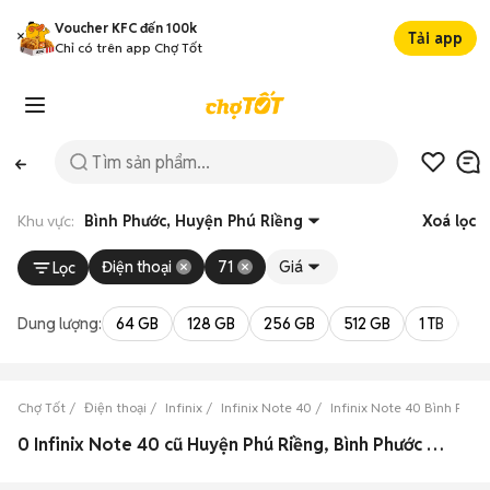
Voucher KFC đến 100k
Tải app
Chỉ có trên app Chợ Tốt
Khu vực:
Bình Phước, Huyện Phú Riềng
Xoá lọc
Điện thoại
71
Giá
Lọc
Dung lượng:
64 GB
128 GB
256 GB
512 GB
1 TB
2 
Chợ Tốt
Điện thoại
Infinix
Infinix Note 40
Infinix Note 40 Bình Phướ
0 Infinix Note 40 cũ Huyện Phú Riềng, Bình Phước đẹp