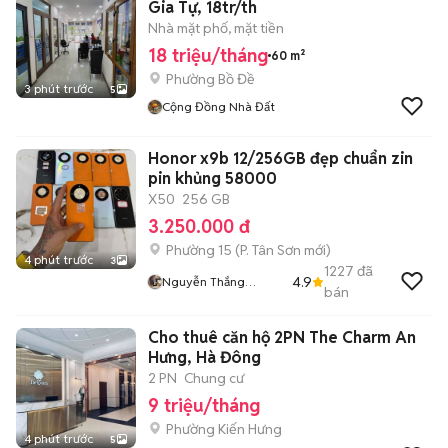
Gia Tự, 18tr/th
Nhà mặt phố, mặt tiền
18 triệu/tháng
60 m²
Phường Bồ Đề
3 phút trước
5
Cộng Đồng Nhà Đất
Honor x9b 12/256GB đẹp chuẩn zin
pin khủng 58000
X50
256 GB
3.250.000 đ
Phường 15
(
P. Tân Sơn
mới)
4 phút trước
3
1227
đã
4.9
Nguyễn Thắng
bán
Mobile
Cho thuê căn hộ 2PN The Charm An
Hưng, Hà Đông
2 PN
Chung cư
9 triệu/tháng
Phường Kiến Hưng
4 phút trước
5