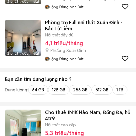
2 phút trước
5
Cộng Đồng Nhà Đất
Phòng trọ Full nội thất Xuân Đỉnh -
Bắc Từ Liêm
Nội thất đầy đủ
4,1 triệu/tháng
Phường Xuân Đỉnh
2 phút trước
5
Cộng Đồng Nhà Đất
Bạn cần tìm
dung lượng
nào ?
Dung lượng:
64 GB
128 GB
256 GB
512 GB
1 TB
2 
Cho thuê 1N1K Hào Nam, Đống Đa, hỗ tr
4tr9
Nội thất cao cấp
5,3 triệu/tháng