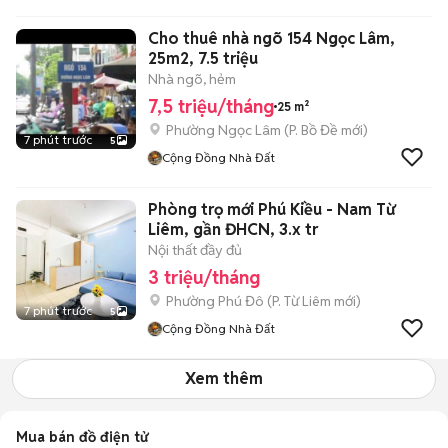
Cho thuê nhà ngõ 154 Ngọc Lâm,
25m2, 7.5 triệu
Nhà ngõ, hẻm
7,5 triệu/tháng
25 m²
Phường Ngọc Lâm
(
P. Bồ Đề
mới)
7 phút trước
5
Cộng Đồng Nhà Đất
Phòng trọ mới Phú Kiều - Nam Từ
Liêm, gần ĐHCN, 3.x tr
Nội thất đầy đủ
3 triệu/tháng
Phường Phú Đô
(
P. Từ Liêm
mới)
7 phút trước
5
Cộng Đồng Nhà Đất
Xem thêm
Mua bán đồ điện tử