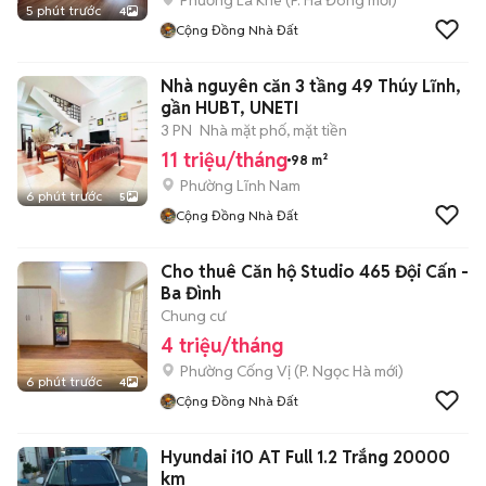
Phường La Khê
(
P. Hà Đông
mới)
5 phút trước
4
Cộng Đồng Nhà Đất
Nhà nguyên căn 3 tầng 49 Thúy Lĩnh,
gần HUBT, UNETI
3 PN
Nhà mặt phố, mặt tiền
11 triệu/tháng
98 m²
Phường Lĩnh Nam
6 phút trước
5
Cộng Đồng Nhà Đất
Cho thuê Căn hộ Studio 465 Đội Cấn -
Ba Đình
Chung cư
4 triệu/tháng
Phường Cống Vị
(
P. Ngọc Hà
mới)
6 phút trước
4
Cộng Đồng Nhà Đất
Hyundai i10 AT Full 1.2 Trắng 20000
km