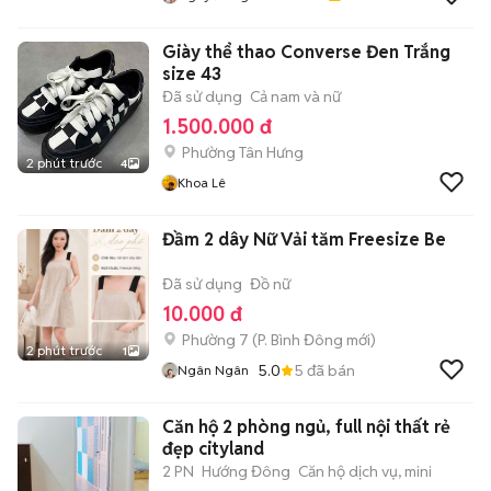
Giày thể thao Converse Đen Trắng
size 43
Đã sử dụng
Cả nam và nữ
1.500.000 đ
Phường Tân Hưng
2 phút trước
4
Khoa Lê
Đầm 2 dây Nữ Vải tăm Freesize Be
Đã sử dụng
Đồ nữ
10.000 đ
Phường 7
(
P. Bình Đông
mới)
2 phút trước
1
5.0
5
đã bán
Ngân Ngân
Căn hộ 2 phòng ngủ, full nội thất rẻ
đẹp cityland
2 PN
Hướng Đông
Căn hộ dịch vụ, mini