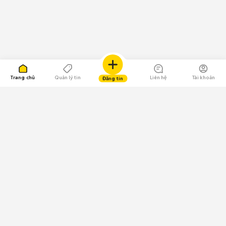
Trang chủ
Quản lý tin
Liên hệ
Tài khoản
Đăng tin
109.000 Bình chọn
Tải ứng dụng Chợ Tốt
Về Chợ Tốt
Quy chế sàn
Chính sách bảo mật
Giải quyết tranh chấp
CÔNG TY TNHH CHỢ TỐT - Người đại diện theo pháp luật: