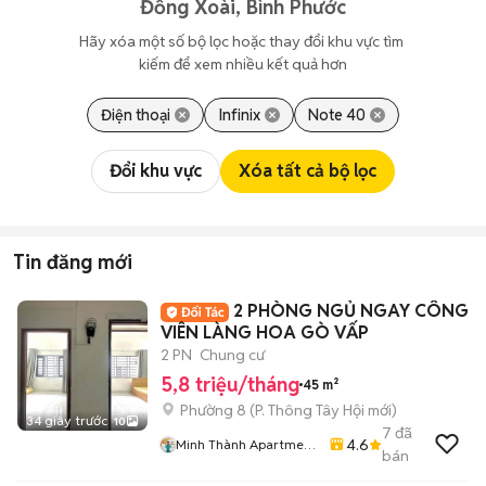
Đồng Xoài, Bình Phước
Hãy xóa một số bộ lọc hoặc thay đổi khu vực tìm 
kiếm để xem nhiều kết quả hơn
Điện thoại
Infinix
Note 40
Đổi khu vực
Xóa tất cả bộ lọc
Tin đăng mới
2 PHÒNG NGỦ NGAY CÔNG
VIÊN LÀNG HOA GÒ VẤP
2 PN
Chung cư
5,8 triệu/tháng
45 m²
Phường 8
(
P. Thông Tây Hội
mới)
34 giây trước
10
7
đã
4.6
Minh Thành Apartment
bán
Chdv