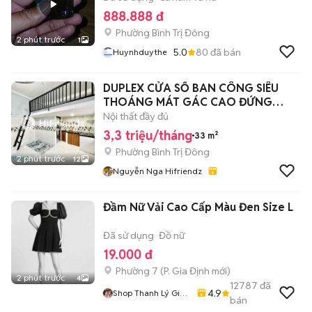
888.888 đ
Phường Bình Trị Đông
2 phút trước
1
5.0
80
đã bán
Huynhduythe
DUPLEX CỬA SỔ BAN CÔNG SIÊU
THOÁNG MÁT GÁC CAO ĐỨNG
ĐƯỢC
Nội thất đầy đủ
3,3 triệu/tháng
33 m²
Phường Bình Trị Đông
2 phút trước
12
Nguyễn Nga Hifriendz
Đầm Nữ Vải Cao Cấp Màu Đen Size L
Đã sử dụng
Đồ nữ
19.000 đ
Phường 7
(
P. Gia Định
mới)
2 phút trước
4
12787
đã
4.9
Shop Thanh Lý Giá
bán
Rẻ 1905