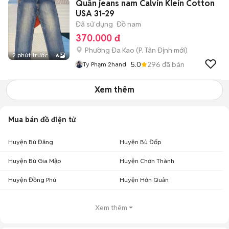
Quần jeans nam Calvin Klein Cotton
USA 31-29
Đã sử dụng
Đồ nam
370.000 đ
Phường Đa Kao
(
P. Tân Định
mới)
2 phút trước
6
5.0
296
đã bán
Ty Phạm 2hand
Xem thêm
Mua bán đồ điện tử
Huyện Bù Đăng
Huyện Bù Đốp
Huyện Bù Gia Mập
Huyện Chơn Thành
Huyện Đồng Phú
Huyện Hớn Quản
Xem thêm