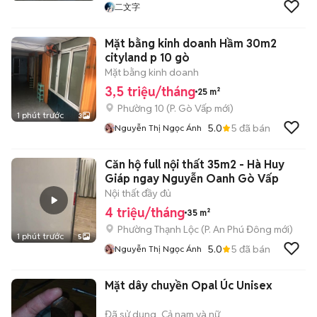
二文字
Mặt bằng kinh doanh Hầm 30m2
cityland p 10 gò
Mặt bằng kinh doanh
3,5 triệu/tháng
25 m²
Phường 10
(
P. Gò Vấp
mới)
1 phút trước
3
5.0
5
đã bán
Nguyễn Thị Ngọc Ánh
Căn hộ full nội thất 35m2 - Hà Huy
Giáp ngay Nguyễn Oanh Gò Vấp
Nội thất đầy đủ
4 triệu/tháng
35 m²
Phường Thạnh Lộc
(
P. An Phú Đông
mới)
1 phút trước
5
5.0
5
đã bán
Nguyễn Thị Ngọc Ánh
Mặt dây chuyền Opal Úc Unisex
Đã sử dụng
Cả nam và nữ