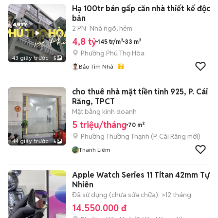
Hạ 100tr bán gấp căn nhà thiết kế độc
bản
2 PN
Nhà ngõ, hẻm
4,8 tỷ
145 tr/m²
33 m²
Phường Phú Thọ Hòa
43 giây trước
5
Bảo Tìm Nhà
cho thuê nhà mặt tiền tỉnh 925, P. Cái
Răng, TPCT
Mặt bằng kinh doanh
5 triệu/tháng
70 m²
Phường Thường Thạnh
(
P. Cái Răng
mới)
44 giây trước
5
Thanh Liêm
Apple Watch Series 11 Titan 42mm Tự
Nhiên
Đã sử dụng (chưa sửa chữa)
>12 tháng
14.550.000 đ