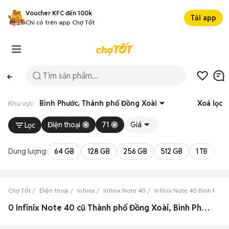
Voucher KFC đến 100k
Tải app
Chỉ có trên app Chợ Tốt
Khu vực:
Bình Phước, Thành phố Đồng Xoài
Xoá lọc
Điện thoại
71
Giá
Lọc
Dung lượng:
64 GB
128 GB
256 GB
512 GB
1 TB
2 
Chợ Tốt
Điện thoại
Infinix
Infinix Note 40
Infinix Note 40 Bình Phướ
0 Infinix Note 40 cũ Thành phố Đồng Xoài, Bình Phước đẹp