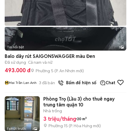
Tin nổi bật
3
Balo dây rút SAIGONSWAGGER màu Đen
Đã sử dụng
Cả nam và nữ
493.000 đ
Phường 5
(
P. An Nhơn
mới)
M
3
đã bán
Bấm để hiện số
Chat
Mai Trần Lan Anh
Phòng Trọ (Lầu 3) cho thuê ngay
trung tâm quận 10
Nhà trống
3 triệu/tháng
20 m²
Phường 15
(
P. Hòa Hưng
mới)
1 phút trước
3