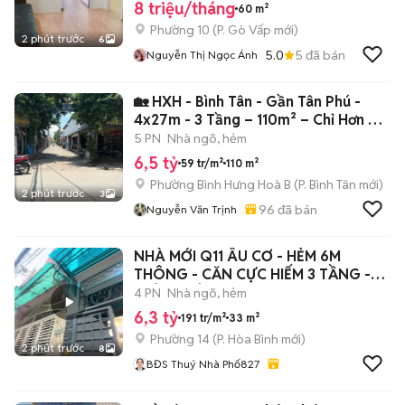
8 triệu/tháng
60 m²
Phường 10
(
P. Gò Vấp
mới)
2 phút trước
6
5.0
5
đã bán
Nguyễn Thị Ngọc Ánh
🏡 HXH - Bình Tân - Gần Tân Phú -
4x27m - 3 Tầng – 110m² – Chỉ Hơn 6
tỷ
5 PN
Nhà ngõ, hẻm
6,5 tỷ
59 tr/m²
110 m²
Phường Bình Hưng Hoà B
(
P. Bình Tân
mới)
2 phút trước
3
96
đã bán
Nguyễn Văn Trịnh
NHÀ MỚI Q11 ÂU CƠ - HẺM 6M
THÔNG - CĂN CỰC HIẾM 3 TẦNG -
GIÁ 6X TỶ
4 PN
Nhà ngõ, hẻm
6,3 tỷ
191 tr/m²
33 m²
Phường 14
(
P. Hòa Bình
mới)
2 phút trước
8
BĐS Thuý Nhà Phố827