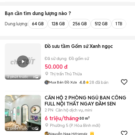
Bạn cần tìm
dung lượng
nào ?
Dung lượng:
64 GB
128 GB
256 GB
512 GB
1 TB
2 
Đồ sưu tầm Gốm sứ Xanh ngọc
Đã sử dụng
Đồ gốm sứ
50.000 đ
Thị trấn Thủ Thừa
2 phút trước
2
4.8
28
đã bán
Mua Bán Đồ Xưa
CĂN HỘ 2 PHÒNG NGỦ BAN CÔNG
FULL NỘI THẤT NGAY ĐẦM SEN
2 PN
Căn hộ dịch vụ, mini
6 triệu/tháng
30 m²
Phường 5
(
P. Hòa Bình
mới)
2 phút trước
12
Nguyễn Nga Hifriendz