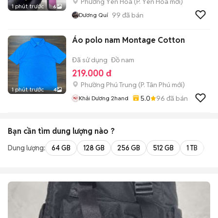
Phường Yên Hoà
(
P. Yên Hòa
mới)
1 phút trước
6
99
đã bán
Dương Quí
Áo polo nam Montage Cotton
Đã sử dụng
Đồ nam
219.000 đ
Phường Phú Trung
(
P. Tân Phú
mới)
1 phút trước
4
5.0
96
đã bán
Khải Dương 2hand
Bạn cần tìm
dung lượng
nào ?
Dung lượng:
64 GB
128 GB
256 GB
512 GB
1 TB
2 