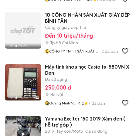
10 CÔNG NHÂN SẢN XUẤT GIÀY DÉP
BÌNH TÂN
Công ty giày dép Tila
Đến 10 triệu/tháng
Tp Hồ Chí Minh
1 phút trước
C
2
đã bán
CÔNG TY TNHH SẢN XUẤT
TM DV XNK TILA
Máy tính khoa học Casio fx-580VN X
Đen
Đã sử dụng
250.000 đ
Hà Nội
1 phút trước
2
Q
4.0
7
đã bán
Quang Minh Vũ
Yamaha Exciter 150 2019 Xám đen (
hỗ trợ góp )
2019
Tay côn/Moto
Đã sử dụng