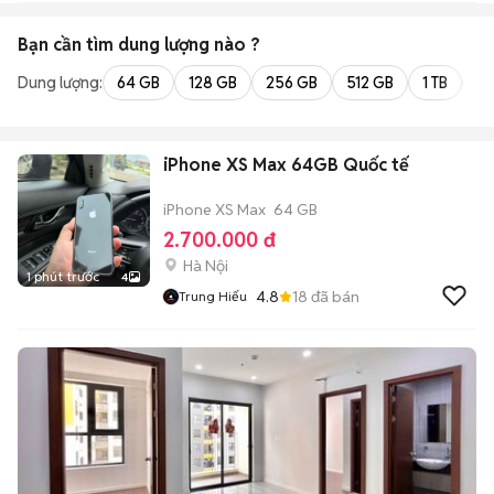
Bạn cần tìm
dung lượng
nào ?
Dung lượng:
64 GB
128 GB
256 GB
512 GB
1 TB
2 
iPhone XS Max 64GB Quốc tế
iPhone XS Max
64 GB
2.700.000 đ
Hà Nội
1 phút trước
4
4.8
18
đã bán
Trung Hiếu