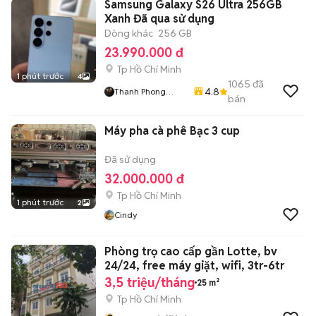
Samsung Galaxy S26 Ultra 256GB
Xanh Đã qua sử dụng
Dòng khác
256 GB
23.990.000 đ
Tp Hồ Chí Minh
1 phút trước
4
1065
đã
4.8
Thanh Phong
bán
Store
Máy pha cà phê Bạc 3 cup
Đã sử dụng
32.000.000 đ
Tp Hồ Chí Minh
1 phút trước
2
Cindy
Phòng trọ cao cấp gần Lotte, bv
24/24, free máy giặt, wifi, 3tr-6tr
3,5 triệu/tháng
25 m²
Tp Hồ Chí Minh