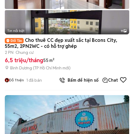
Tin nổi bật
11
+
2
Cho thuê CC đẹp xuất sắc tại Bcons City,
55m2, 2PN2WC - có hỗ trợ ghép
2 PN
Chung cư
6,5 triệu/tháng
55 m²
Bình Dương
(
TP Hồ Chí Minh
mới)
1
đã bán
Bấm để hiện số
Chat
Đỗ Thiện