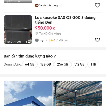
1 phút trước
Daivietphuonghcm
Loa karaoke SAS QS-300 3 đường
tiếng Đen
950.000 đ
Tp Hồ Chí Minh
4.3
451
đã bán
Huy
1 phút trước
6
Bạn cần tìm
dung lượng
nào ?
Dung lượng:
64 GB
128 GB
256 GB
512 GB
1 TB
2 