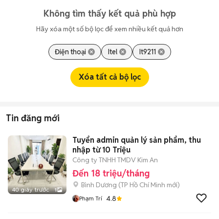
Không tìm thấy kết quả phù hợp
Hãy xóa một số bộ lọc để xem nhiều kết quả hơn
Điện thoại
Itel
It9211
Xóa tất cả bộ lọc
Tin đăng mới
Tuyển admin quản lý sản phẩm, thu
nhập từ 10 Triệu
Công ty TNHH TMDV Kim An
Đến 18 triệu/tháng
Bình Dương
(
TP Hồ Chí Minh
mới)
40 giây trước
1
4.8
Phạm Trí