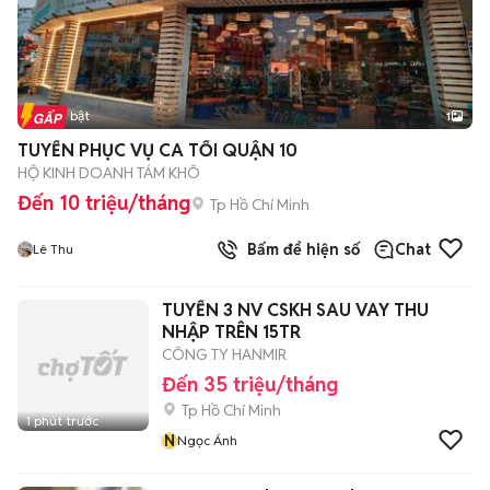
Tin nổi bật
1
TUYỂN PHỤC VỤ CA TỐI QUẬN 10
HỘ KINH DOANH TÁM KHÔ
Đến 10 triệu/tháng
Tp Hồ Chí Minh
Bấm để hiện số
Chat
Lê Thu
TUYỂN 3 NV CSKH SAU VAY THU
NHẬP TRÊN 15TR
CÔNG TY HANMIR
Đến 35 triệu/tháng
Tp Hồ Chí Minh
1 phút trước
N
Ngọc Ánh