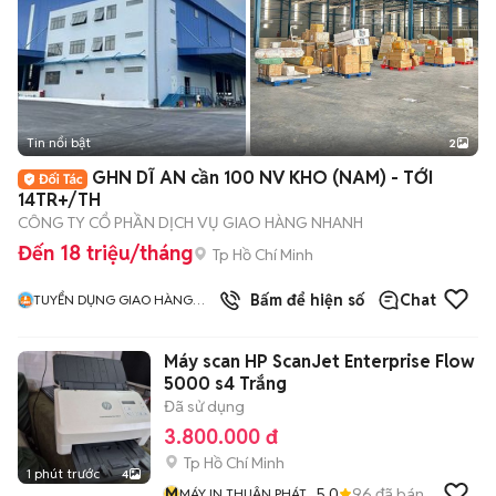
Tin nổi bật
2
GHN DĨ AN cần 100 NV KHO (NAM) - TỚI
14TR+/TH
CÔNG TY CỔ PHẦN DỊCH VỤ GIAO HÀNG NHANH
Đến 18 triệu/tháng
Tp Hồ Chí Minh
Bấm để hiện số
Chat
TUYỂN DỤNG GIAO HÀNG
NHANH MIỀN NAM
Máy scan HP ScanJet Enterprise Flow
5000 s4 Trắng
Đã sử dụng
3.800.000 đ
Tp Hồ Chí Minh
1 phút trước
4
M
5.0
96
đã bán
MÁY IN THUẬN PHÁT