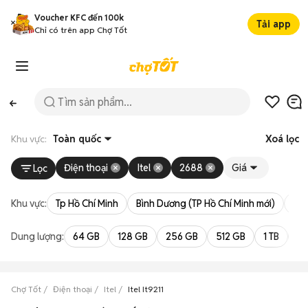
Voucher KFC đến 100k
Tải app
Chỉ có trên app Chợ Tốt
Khu vực:
Toàn quốc
Xoá lọc
Điện thoại
Itel
2688
Giá
Lọc
Khu vực:
Tp Hồ Chí Minh
Bình Dương (TP Hồ Chí Minh mới)
Bà 
Dung lượng:
64 GB
128 GB
256 GB
512 GB
1 TB
2 
Chợ Tốt
Điện thoại
Itel
Itel It9211