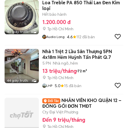
Loa Treble PA 850 Thái Lan Đen Kim
loại
Hết bảo hành
1.200.000 đ
Tp Hồ Chí Minh
40 giây trước
6
4.6
112
đã bán
Audio Long
Nhà 1 Trệt 2 Lầu Sân Thượng 5PN
4x18m Hẻm Huỳnh Tấn Phát Q.7
5 PN
Nhà ngõ, hẻm
13 triệu/tháng
72 m²
Tp Hồ Chí Minh
44 giây trước
3
5.0
15
đã bán
LHP
NHÂN VIÊN KHO QUẬN 12 –
ĐÓNG GÓI ĐƠN TMĐT
Cty Đại Việt Phương
Đến 9 triệu/tháng
Tp Hồ Chí Minh