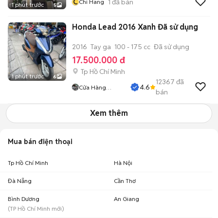
C
1
đã bán
Chi Hang
1 phút trước
5
Honda Lead 2016 Xanh Đã sử dụng
2016
Tay ga
100 - 175 cc
Đã sử dụng
17.500.000 đ
Tp Hồ Chí Minh
1 phút trước
6
12367
đã
4.6
Cửa Hàng
bán
Tuanduy
Xem thêm
Mua bán điện thoại
Tp Hồ Chí Minh
Hà Nội
Đà Nẵng
Cần Thơ
Bình Dương
An Giang
(
TP Hồ Chí Minh
mới)