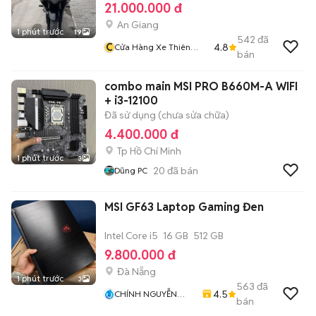
21.000.000 đ
An Giang
1 phút trước
19
542
đã
C
4.8
Cửa Hàng Xe Thiên
bán
Phước 2
combo main MSI PRO B660M-A WIFI
+ i3-12100
Đã sử dụng (chưa sửa chữa)
4.400.000 đ
Tp Hồ Chí Minh
1 phút trước
3
20
đã bán
Dũng PC
MSI GF63 Laptop Gaming Đen
Intel Core i5
16 GB
512 GB
9.800.000 đ
Đà Nẵng
1 phút trước
3
563
đã
4.5
CHÍNH NGUYỄN
bán
LAPTOP