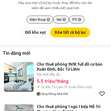
Hãy xóa một số bộ lọc hoặc thay đổi khu vực tìm 
kiếm để xem nhiều kết quả hơn
Điện thoại
Itel
P11
Đổi khu vực
Xóa tất cả bộ lọc
Tin đăng mới
Cho thuê phòng 1N1K full đồ cơ bản
Xuân Đỉnh, Bắc Từ Liêm
Nội thất đầy đủ
5,5 triệu/tháng
Q. Bắc Từ Liêm
(
P. Xuân Đỉnh
mới)
1 phút trước
4
Cộng Đồng Nhà Đất
Cho thuê phòng 1 ngủ 1 bếp Mễ Trì