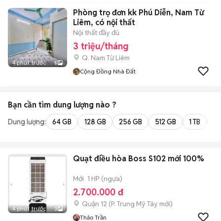
Phòng trọ đơn kk Phú Diễn, Nam Từ
Liêm, có nội thất
Nội thất đầy đủ
3 triệu/tháng
Q. Nam Từ Liêm
4 phút trước
5
Cộng Đồng Nhà Đất
Bạn cần tìm
dung lượng
nào ?
Dung lượng:
64 GB
128 GB
256 GB
512 GB
1 TB
2 
Quạt điều hòa Boss S102 mới 100%
Mới
1 HP (ngựa)
2.700.000 đ
Quận 12
(
P. Trung Mỹ Tây
mới)
4 phút trước
3
Thảo Trần