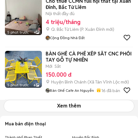
Cho thuê CCMN full nội thất tại Xuân
Đỉnh, Bắc Từ Liêm
Nội thất đầy đủ
4 triệu/tháng
Q. Bắc Từ Liêm
(
P. Xuân Đỉnh
mới)
5 phút trước
4
Cộng Đồng Nhà Đất
BÀN GHẾ CÀ PHÊ XẾP SẮT CNC PHỐI
TAY GỖ TỰ NHIÊN
Mới
Sắt
150.000 đ
Huyện Bình Chánh
(
Xã Tân Vĩnh Lộc
mới)
5 phút trước
6
16
đã bán
Bàn Ghế Cafe An Nguyễn
Xem thêm
Mua bán điện thoại
Thành phố Phan Thiết
Huyện Bắc Bình