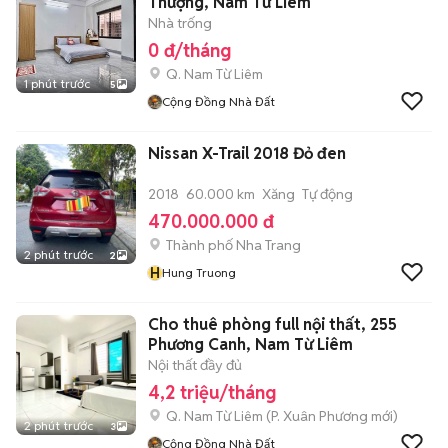
Thượng, Nam Từ Liêm
Nhà trống
0 đ/tháng
Q. Nam Từ Liêm
1 phút trước
5
Cộng Đồng Nhà Đất
Nissan X-Trail 2018 Đỏ đen
2018
60.000 km
Xăng
Tự động
470.000.000 đ
Thành phố Nha Trang
2 phút trước
2
H
Hung Truong
Cho thuê phòng full nội thất, 255
Phương Canh, Nam Từ Liêm
Nội thất đầy đủ
4,2 triệu/tháng
Q. Nam Từ Liêm
(
P. Xuân Phương
mới)
2 phút trước
3
Cộng Đồng Nhà Đất