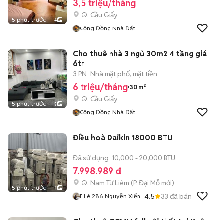
3,5 triệu/tháng
Q. Cầu Giấy
5 phút trước
4
Cộng Đồng Nhà Đất
Cho thuê nhà 3 ngủ 30m2 4 tầng giá
6tr
3 PN
Nhà mặt phố, mặt tiền
6 triệu/tháng
30 m²
Q. Cầu Giấy
5 phút trước
5
Cộng Đồng Nhà Đất
Điều hoà Daikin 18000 BTU
Đã sử dụng
10,000 - 20,000 BTU
7.998.989 đ
Q. Nam Từ Liêm
(
P. Đại Mỗ
mới)
5 phút trước
1
4.5
33
đã bán
E Lê 286 Nguyễn Xiển