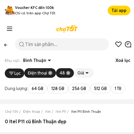
Voucher KFC đến 100k
Tải app
Chỉ có trên app Chợ Tốt
Khu vực:
Bình Thuận
Xoá lọc
Điện thoại
48
Giá
Lọc
Dung lượng:
64 GB
128 GB
256 GB
512 GB
1 TB
2 
Chợ Tốt
Điện thoại
Itel
Itel P11
Itel P11 Bình Thuận
0 Itel P11 cũ Bình Thuận đẹp