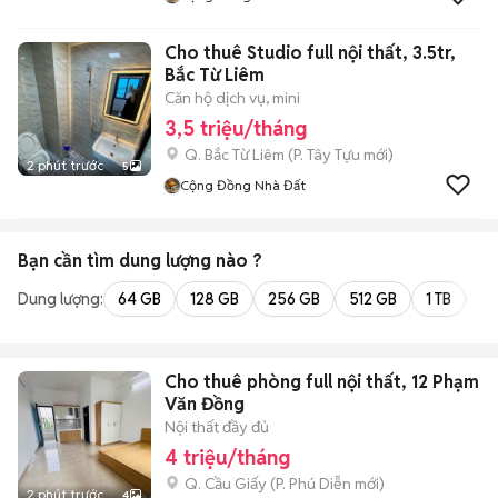
Cho thuê Studio full nội thất, 3.5tr,
Bắc Từ Liêm
Căn hộ dịch vụ, mini
3,5 triệu/tháng
Q. Bắc Từ Liêm
(
P. Tây Tựu
mới)
2 phút trước
5
Cộng Đồng Nhà Đất
Bạn cần tìm
dung lượng
nào ?
Dung lượng:
64 GB
128 GB
256 GB
512 GB
1 TB
2 
Cho thuê phòng full nội thất, 12 Phạm
Văn Đồng
Nội thất đầy đủ
4 triệu/tháng
Q. Cầu Giấy
(
P. Phú Diễn
mới)
2 phút trước
4