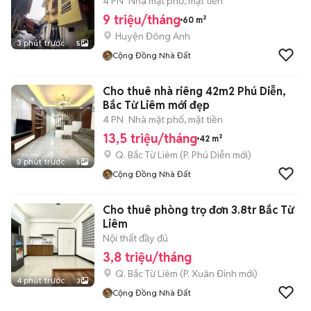
4 PN
Nhà mặt phố, mặt tiền
9 triệu/tháng
60 m²
Huyện Đông Anh
3 phút trước
5
Cộng Đồng Nhà Đất
Cho thuê nhà riêng 42m2 Phú Diễn,
Bắc Từ Liêm mới đẹp
4 PN
Nhà mặt phố, mặt tiền
13,5 triệu/tháng
42 m²
Q. Bắc Từ Liêm
(
P. Phú Diễn
mới)
3 phút trước
5
Cộng Đồng Nhà Đất
Cho thuê phòng trọ đơn 3.8tr Bắc Từ
Liêm
Nội thất đầy đủ
3,8 triệu/tháng
Q. Bắc Từ Liêm
(
P. Xuân Đỉnh
mới)
4 phút trước
3
Cộng Đồng Nhà Đất