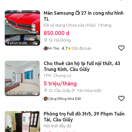
Màn Samsung 📺 27 in cong như hình
TL
Đã sử dụng (chưa sửa chữa)
1 tháng
850.000 đ
Q. Hà Đông
4 phút trước
3
4.7
128
đã bán
Mr Thọ
Cho thuê căn hộ 1p full nội thất, 43
Trung Kính, Cầu Giấy
1 PN
Chung cư
5 triệu/tháng
Q. Cầu Giấy
(
P. Yên Hòa
mới)
4 phút trước
5
Cộng Đồng Nhà Đất
Phòng trọ full đồ 3tr5, 39 Phạm Tuấn
Tài, Cầu Giấy
Nội thất đầy đủ