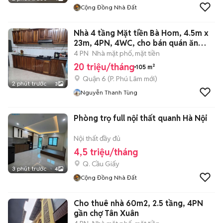
Cộng Đồng Nhà Đất
Nhà 4 tầng Mặt tiền Bà Hom, 4.5m x
23m, 4PN, 4WC, cho bán quán ăn
luôn
4 PN
Nhà mặt phố, mặt tiền
20 triệu/tháng
105 m²
Quận 6
(
P. Phú Lâm
mới)
2 phút trước
3
Nguyễn Thanh Tùng
Phòng trọ full nội thất quanh Hà Nội
Nội thất đầy đủ
4,5 triệu/tháng
Q. Cầu Giấy
3 phút trước
4
Cộng Đồng Nhà Đất
Cho thuê nhà 60m2, 2.5 tầng, 4PN
gần chợ Tân Xuân