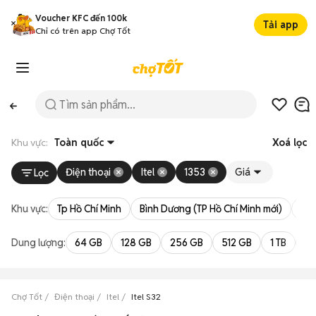
Voucher KFC đến 100k
Tải app
Chỉ có trên app Chợ Tốt
Khu vực:
Toàn quốc
Xoá lọc
Điện thoại
Itel
1353
Giá
Lọc
Khu vực:
Tp Hồ Chí Minh
Bình Dương (TP Hồ Chí Minh mới)
Bà 
Dung lượng:
64 GB
128 GB
256 GB
512 GB
1 TB
2 
Chợ Tốt
Điện thoại
Itel
Itel S32