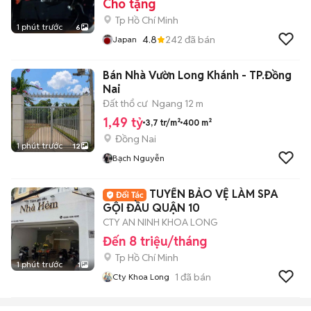
Cho tặng
Tp Hồ Chí Minh
1 phút trước
6
4.8
242
đã bán
Japan
Bán Nhà Vườn Long Khánh - TP.Đồng
Nai
Đất thổ cư
Ngang 12 m
1,49 tỷ
3,7 tr/m²
400 m²
Đồng Nai
1 phút trước
12
Bạch Nguyễn
TUYỂN BẢO VỆ LÀM SPA
GỘI ĐẦU QUẬN 10
CTY AN NINH KHOA LONG
Đến 8 triệu/tháng
Tp Hồ Chí Minh
1 phút trước
1
1
đã bán
Cty Khoa Long