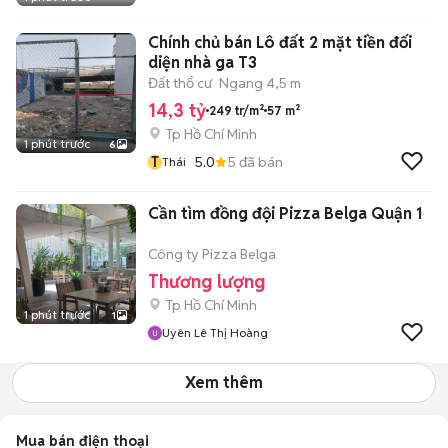
Chính chủ bán Lô đất 2 mặt tiền đối
diện nhà ga T3
Đất thổ cư
Ngang 4,5 m
14,3 tỷ
249 tr/m²
57 m²
Tp Hồ Chí Minh
1 phút trước
6
T
5.0
5
đã bán
Thái
Cần tìm đồng đội Pizza Belga Quận 1
Công ty Pizza Belga
Thương lượng
Tp Hồ Chí Minh
1 phút trước
1
Uyên Lê Thị Hoàng
Xem thêm
Mua bán điện thoại