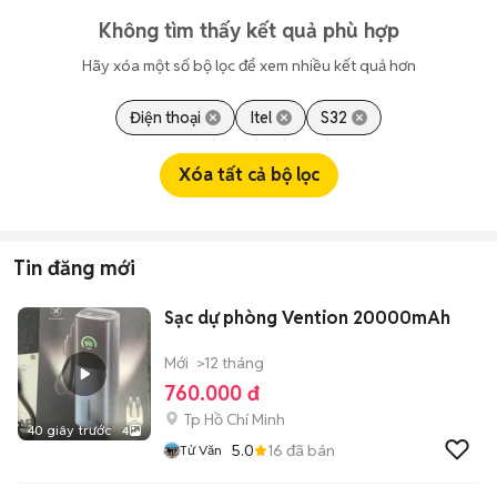
Không tìm thấy kết quả phù hợp
Hãy xóa một số bộ lọc để xem nhiều kết quả hơn
Điện thoại
Itel
S32
Xóa tất cả bộ lọc
Tin đăng mới
Sạc dự phòng Vention 20000mAh
Mới
>12 tháng
760.000 đ
Tp Hồ Chí Minh
40 giây trước
4
5.0
16
đã bán
Tử Văn