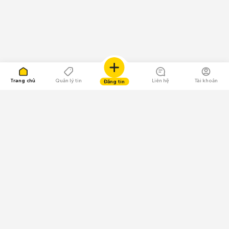
Trang chủ
Quản lý tin
Liên hệ
Tài khoản
Đăng tin
109.000 Bình chọn
Tải ứng dụng Chợ Tốt