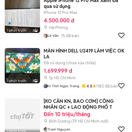
Apple iPhone 12 Pro Max Xanh Đã
qua sử dụng
iPhone 12 Pro Max
4.500.000 đ
Hải Phòng
1 phút trước
3
15
đã bán
Lê Văn
MÀN HÌNH DELL U2419 LÀM VIỆC OK
LA
Đã sử dụng (chưa sửa chữa)
1.699.999 đ
Tp Hồ Chí Minh
1 phút trước
3
4.8
1182
đã bán
Vi Tính Ngọc Trang
[KO CẦN KN, BAO CƠM] CÔNG
NHÂN QC + LAO ĐỘNG PHỔ T
Đến 10 triệu/tháng
Bình Dương
(
TP Hồ Chí Minh
mới)
Tram Nguyen
1 phút trước