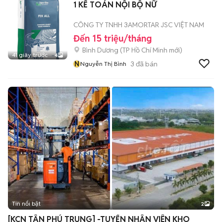
1 KẾ TOÁN NỘI BỘ NỮ
CÔNG TY TNHH 3AMORTAR JSC VIỆT NAM
Đến 15 triệu/tháng
Bình Dương
(
TP Hồ Chí Minh
mới)
41 giây trước
4
N
3
đã bán
Nguyễn Thị Bình
Tin nổi bật
2
[KCN TÂN PHÚ TRUNG] -TUYỂN NHÂN VIÊN KHO