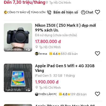
Đến 7,30 triệu/tháng
Tp Hồ Chí Minh
C
Bấm để hiện số
Chat
CÔNG TY BẢO VỆ TÙNG SƠN
Nikon Z50II ( Z50 Mark II ) đẹp mới
99% xách Us.
Đã sử dụng (chưa sửa chữa)
17.800.000 đ
Tp Hồ Chí Minh
1 phút trước
6
4.6
883
đã bán
Teresa
Apple iPad Gen 5 Wifi + 4G 32GB
Vàng
iPad Gen 5
32 GB
1 tháng
1.900.000 đ
Tp Hồ Chí Minh
1 phút trước
6
4.8
139
đã bán
THIÊN LÂM PC