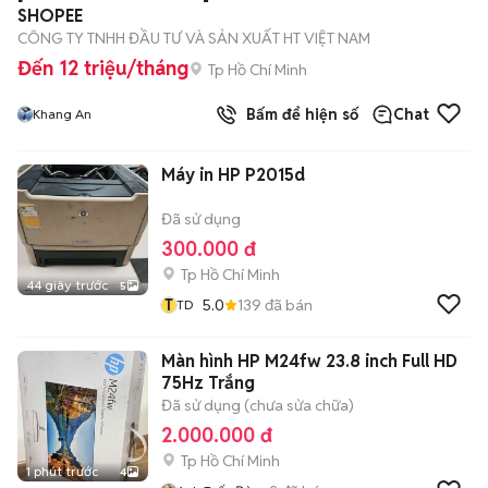
SHOPEE
CÔNG TY TNHH ĐẦU TƯ VÀ SẢN XUẤT HT VIỆT NAM
Đến 12 triệu/tháng
Tp Hồ Chí Minh
Bấm để hiện số
Chat
Khang An
Máy in HP P2015d
Đã sử dụng
300.000 đ
Tp Hồ Chí Minh
44 giây trước
5
T
5.0
139
đã bán
TD
Màn hình HP M24fw 23.8 inch Full HD
75Hz Trắng
Đã sử dụng (chưa sửa chữa)
2.000.000 đ
Tp Hồ Chí Minh
1 phút trước
4