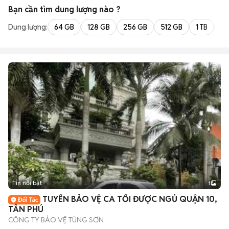
Bạn cần tìm
dung lượng
nào ?
Dung lượng:
64 GB
128 GB
256 GB
512 GB
1 TB
2 
Tin nổi bật
1
TUYỂN BẢO VỆ CA TỐI ĐƯỢC NGỦ QUẬN 10,
TÂN PHÚ
CÔNG TY BẢO VỆ TÙNG SƠN