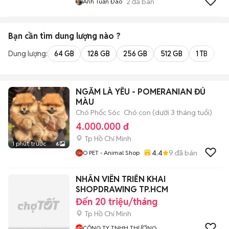
2
đã bán
Anh Tuấn Đào
Bạn cần tìm
dung lượng
nào ?
Dung lượng:
64 GB
128 GB
256 GB
512 GB
1 TB
2 
NGẮM LÀ YÊU - POMERANIAN ĐỦ
MÀU
Chó Phốc Sóc
Chó con (dưới 3 tháng tuổi)
4.000.000 đ
Tp Hồ Chí Minh
1 phút trước
6
4.4
9
đã bán
O PET - Animal Shop
NHÂN VIÊN TRIỂN KHAI
SHOPDRAWING TP.HCM
Đến 20 triệu/tháng
Tp Hồ Chí Minh
CÔNG TY TNHH THƯƠNG