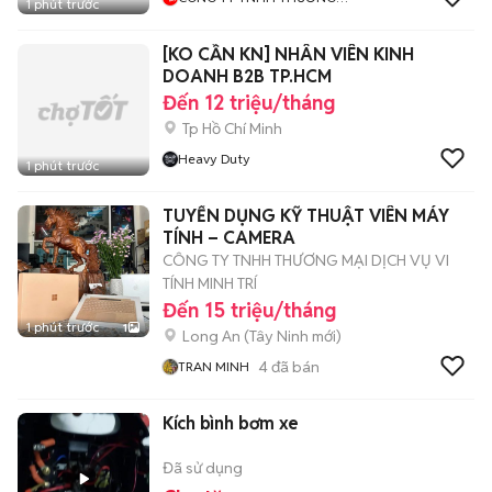
1 phút trước
MẠI ĐIỆN TỬ WOWBUY
[KO CẦN KN] NHÂN VIÊN KINH
DOANH B2B TP.HCM
Đến 12 triệu/tháng
Tp Hồ Chí Minh
Heavy Duty
1 phút trước
TUYỂN DỤNG KỸ THUẬT VIÊN MÁY
TÍNH – CAMERA
CÔNG TY TNHH THƯƠNG MẠI DỊCH VỤ VI
TÍNH MINH TRÍ
Đến 15 triệu/tháng
1 phút trước
1
Long An
(
Tây Ninh
mới)
4
đã bán
TRAN MINH
Kích bình bơm xe
Đã sử dụng