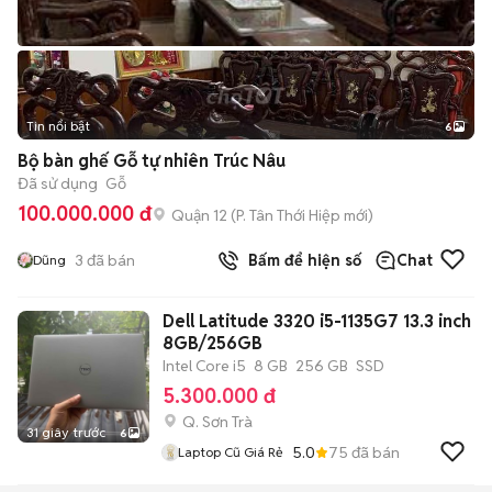
Tin nổi bật
6
+
2
Bộ bàn ghế Gỗ tự nhiên Trúc Nâu
Đã sử dụng
Gỗ
100.000.000 đ
Quận 12
(
P. Tân Thới Hiệp
mới)
3
đã bán
Bấm để hiện số
Chat
Dũng
Dell Latitude 3320 i5-1135G7 13.3 inch
8GB/256GB
Intel Core i5
8 GB
256 GB
SSD
5.300.000 đ
Q. Sơn Trà
31 giây trước
6
5.0
75
đã bán
Laptop Cũ Giá Rẻ