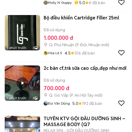
5.0
6
đã bán
Molly N Guppy
Bộ điều khiển Cartridge Filler 25ml
Đã sử dụng
1.000.000 đ
Q. Phú Nhuận
(
P. Đức Nhuận
mới)
1 phút trước
3
h
4.5
106
đã bán
Hòa Lê 5
2c bàn cf,trà sữa cao cấp,đẹp như mới
Đã sử dụng
700.000 đ
Q. Gò Vấp
(
P. An Hội Tây
mới)
1 phút trước
3
5.0
192
đã bán
Bùi Văn Dũng
TUYỂN KTV GỘI ĐẦU DƯỠNG SINH –
MASSAGE BODY (Q7
RELAX SPA - GỘI ĐẦU DƯỠNG SINH