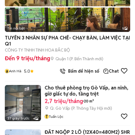
Tin nổi bật
5
TUYỂN 3 NHÂN SỰ PHA CHẾ- CHẠY BÀN, LÀM VIỆC TẠI
Q1
CÔNG TY TNHH TINH HOA BẮC BỘ
Đến 9 triệu/tháng
Quận 1
(
P. Bến Thành
mới)
a
5.0
Bấm để hiện số
Chat
Anh Hà
Cho thuê phòng trọ Gò Vấp, an ninh,
giờ giấc tự do, tầng trệt
2,7 triệu/tháng
20 m²
Q. Gò Vấp
(
P. Thông Tây Hội
mới)
T
Tuấn Lộc
37 giây trước
4
ĐẤT NGỘP 2 LÔ (12X40=480M2) SHR