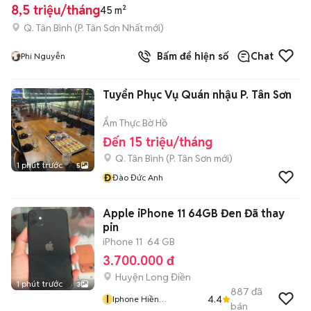
8,5 triệu/tháng
45 m²
Q. Tân Bình
(
P. Tân Sơn Nhất
mới)
Bấm để hiện số
Chat
Phi Nguyễn
Tuyển Phục Vụ Quán nhậu P. Tân Sơn
Ẩm Thực Bờ Hồ
Đến 15 triệu/tháng
Q. Tân Bình
(
P. Tân Sơn
mới)
1 phút trước
5
Đ
Đào Đức Anh
Apple iPhone 11 64GB Đen Đã thay
pin
iPhone 11
64 GB
3.700.000 đ
Huyện Long Điền
1 phút trước
3
887
đã
I
4.4
Iphone Hiền
bán