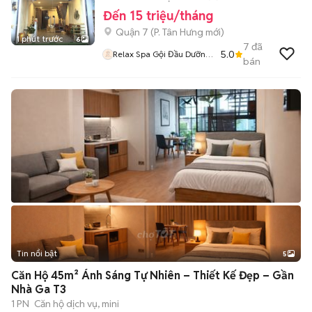
Đến 15 triệu/tháng
Quận 7
(
P. Tân Hưng
mới)
1 phút trước
6
7
đã
5.0
Relax Spa Gội Đầu Dưỡng
bán
Sinh
Tin nổi bật
5
Căn Hộ 45m² Ánh Sáng Tự Nhiên – Thiết Kế Đẹp – Gần
Nhà Ga T3
1 PN
Căn hộ dịch vụ, mini