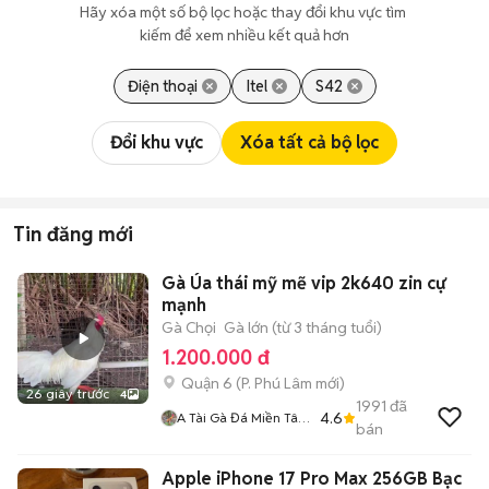
Hãy xóa một số bộ lọc hoặc thay đổi khu vực tìm 
kiếm để xem nhiều kết quả hơn
Điện thoại
Itel
S42
Đổi khu vực
Xóa tất cả bộ lọc
Tin đăng mới
Gà Úa thái mỹ mẽ vip 2k640 zin cự
mạnh
Gà Chọi
Gà lớn (từ 3 tháng tuổi)
1.200.000 đ
Quận 6
(
P. Phú Lâm
mới)
26 giây trước
4
1991
đã
4.6
A Tài Gà Đá Miền Tây
bán
1
Apple iPhone 17 Pro Max 256GB Bạc