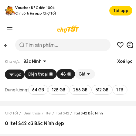
Voucher KFC đến 100k
Tải app
Chỉ có trên app Chợ Tốt
Khu vực:
Bắc Ninh
Xoá lọc
Điện thoại
48
Giá
Lọc
Dung lượng:
64 GB
128 GB
256 GB
512 GB
1 TB
2 
Chợ Tốt
Điện thoại
Itel
Itel S42
Itel S42 Bắc Ninh
0 Itel S42 cũ Bắc Ninh đẹp