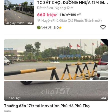
TC SÁT CHỢ, ĐƯỜNG NHỰA 12M GIÁ
660TR
Đất thổ cư
Ngang 12 m
660 triệu
1,4 tr/m²
480 m²
Huyện Phú Giáo
(
Xã Phước Thành
mới)
41 giây trước
5
5.0
ANH ÚT
Tin nổi bật
6
+
2
Thưởng đến 17tr tại Inovation Phú Hà Phú Thọ
nam