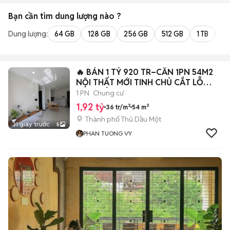
Bạn cần tìm
dung lượng
nào ?
Dung lượng:
64 GB
128 GB
256 GB
512 GB
1 TB
2 
🔥 BÁN 1 TỶ 920 TR–CĂN 1PN 54M2
NỘI THẤT MỚI TINH CHỦ CẮT LỖ
BÁN GẤP
1 PN
Chung cư
1,92 tỷ
36 tr/m²
54 m²
Thành phố Thủ Dầu Một
31 giây trước
5
PHAN TUONG VY