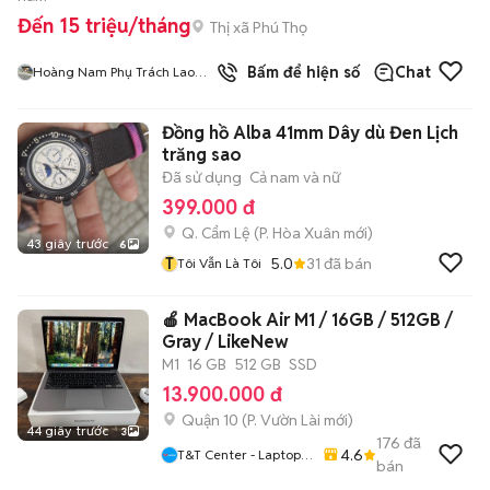
Đến 15 triệu/tháng
Thị xã Phú Thọ
Bấm để hiện số
Chat
Hoàng Nam Phụ Trách Lao
Động
Đồng hồ Alba 41mm Dây dù Đen Lịch
trăng sao
Đã sử dụng
Cả nam và nữ
399.000 đ
Q. Cẩm Lệ
(
P. Hòa Xuân
mới)
43 giây trước
6
T
5.0
31
đã bán
Tôi Vẫn Là Tôi
🍎 MacBook Air M1 / 16GB / 512GB /
Gray / LikeNew
M1
16 GB
512 GB
SSD
13.900.000 đ
Quận 10
(
P. Vườn Lài
mới)
44 giây trước
3
176
đã
4.6
T&T Center - Laptop,
bán
MacBook, IPhone Tại