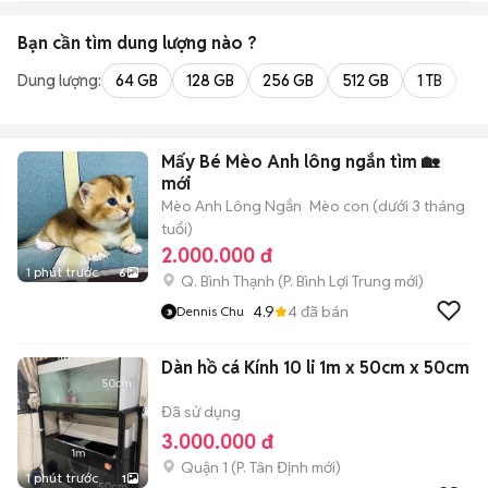
HCM
Bạn cần tìm
dung lượng
nào ?
Dung lượng:
64 GB
128 GB
256 GB
512 GB
1 TB
2 
Mấy Bé Mèo Anh lông ngắn tìm 🏡
mới
Mèo Anh Lông Ngắn
Mèo con (dưới 3 tháng
tuổi)
2.000.000 đ
1 phút trước
6
Q. Bình Thạnh
(
P. Bình Lợi Trung
mới)
4.9
4
đã bán
Dennis Chu
Dàn hồ cá Kính 10 li 1m x 50cm x 50cm
Đã sử dụng
3.000.000 đ
Quận 1
(
P. Tân Định
mới)
1 phút trước
1