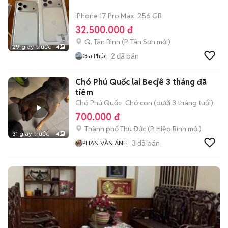
iPhone 17 Pro Max
256 GB
32.500.000 đ
Q. Tân Bình
(
P. Tân Sơn
mới)
29 giây trước
4
2
đã bán
Gia Phúc
Chó Phú Quốc lai Becjê 3 tháng đã
tiêm
Chó Phú Quốc
Chó con (dưới 3 tháng tuổi)
700.000 đ
Thành phố Thủ Đức
(
P. Hiệp Bình
mới)
31 giây trước
4
3
đã bán
PHAN VĂN ÁNH