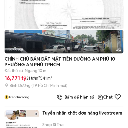
Tin nổi bật
4
CHÍNH CHỦ BÁN ĐẤT MẶT TIỀN ĐƯỜNG AN PHÚ 10
PHƯỜNG AN PHÚ TPHCM
Đất thổ cư
Ngang 10 m
16,771 tỷ
31 tr/m²
541 m²
Bình Dương
(
TP Hồ Chí Minh
mới)
t
Bấm để hiện số
Chat
Tranducsong
Tuyển nhân chốt đơn hàng livestream
Shop Si Truc