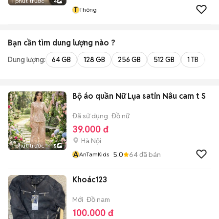
1 phút trước
4
T
Thông
Bạn cần tìm
dung lượng
nào ?
Dung lượng:
64 GB
128 GB
256 GB
512 GB
1 TB
2 
Bộ áo quần Nữ Lụa satin Nâu cam t S
Đã sử dụng
Đồ nữ
39.000 đ
Hà Nội
1 phút trước
5
A
5.0
64
đã bán
AnTamKids
Khoác123
Mới
Đồ nam
100.000 đ