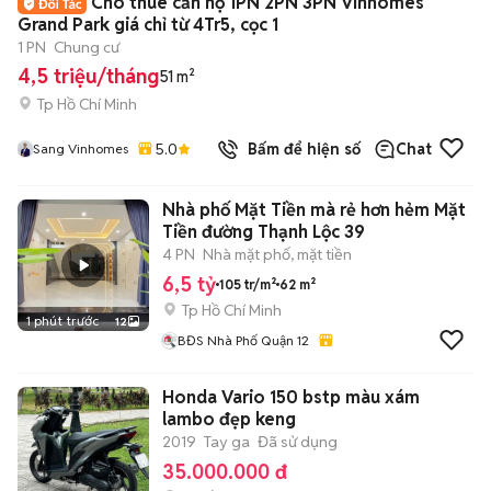
Cho thuê căn hộ 1PN 2PN 3PN Vinhomes
Grand Park giá chỉ từ 4Tr5, cọc 1
1 PN
Chung cư
4,5 triệu/tháng
51 m²
Tp Hồ Chí Minh
5.0
Bấm để hiện số
Chat
Sang Vinhomes
Nhà phố Mặt Tiền mà rẻ hơn hẻm Mặt
Tiền đường Thạnh Lộc 39
4 PN
Nhà mặt phố, mặt tiền
6,5 tỷ
105 tr/m²
62 m²
Tp Hồ Chí Minh
1 phút trước
12
BĐS Nhà Phố Quận 12
Honda Vario 150 bstp màu xám
lambo đẹp keng
2019
Tay ga
Đã sử dụng
35.000.000 đ