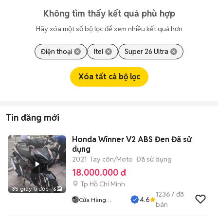
Không tìm thấy kết quả phù hợp
Hãy xóa một số bộ lọc để xem nhiều kết quả hơn
Điện thoại
Itel
Super 26 Ultra
Xóa tất cả bộ lọc
Tin đăng mới
Honda Winner V2 ABS Đen Đã sử
dụng
2021
Tay côn/Moto
Đã sử dụng
18.000.000 đ
Tp Hồ Chí Minh
35 giây trước
6
12367
đã
4.6
Cửa Hàng
bán
Tuanduy