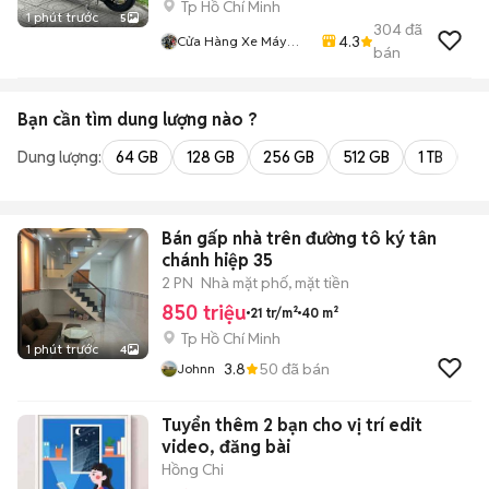
Tp Hồ Chí Minh
1 phút trước
5
304
đã
4.3
Cửa Hàng Xe Máy
bán
Kha Hoàng
Bạn cần tìm
dung lượng
nào ?
Dung lượng:
64 GB
128 GB
256 GB
512 GB
1 TB
2 
Bán gấp nhà trên đường tô ký tân
chánh hiệp 35
2 PN
Nhà mặt phố, mặt tiền
850 triệu
21 tr/m²
40 m²
Tp Hồ Chí Minh
1 phút trước
4
3.8
50
đã bán
Johnn
Tuyển thêm 2 bạn cho vị trí edit
video, đăng bài
Hồng Chi