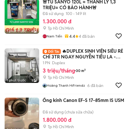
🚨TỦ SANYO 120L = THANH LÝ 1,3
TRIỆU= CÓ BẢO HÀNH🚨
Đã sử dụng
100 - 149 lít
1.300.000 đ
Tp Hồ Chí Minh
1 phút trước
6
4.4
4
đã bán
Nam Tiến
🔥DUPLEX SINH VIÊN SIÊU RẺ
CHỈ 3TR NGAY NGUYỄN TIỂU LA -
Q10🔥
1 PN
Duplex
3 triệu/tháng
30 m²
Tp Hồ Chí Minh
1 phút trước
5
6
đã bán
Hoàng Thanh HiFriendz
Ống kính Canon EF-S 17-85mm IS USM
Đã sử dụng (chưa sửa chữa)
1.800.000 đ
Tp Hồ Chí Minh