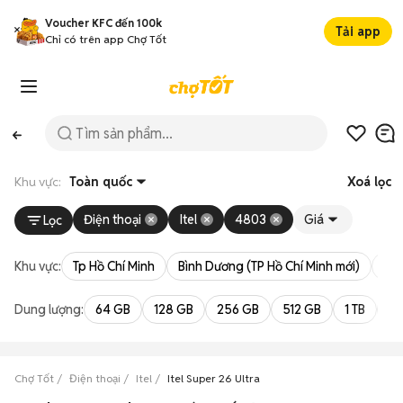
Voucher KFC đến 100k
Tải app
Chỉ có trên app Chợ Tốt
Khu vực:
Toàn quốc
Xoá lọc
Điện thoại
Itel
4803
Giá
Lọc
Khu vực:
Tp Hồ Chí Minh
Bình Dương (TP Hồ Chí Minh mới)
Bà 
Dung lượng:
64 GB
128 GB
256 GB
512 GB
1 TB
2 
Chợ Tốt
Điện thoại
Itel
Itel Super 26 Ultra