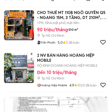
White Palace
CHO THUÊ MT 110B NGÔ QUYỀN Q5
- NGANG 15M, 3 TẦNG, DT 210M², KD
ĐẸP
1 PN
Nhà mặt phố, mặt tiền
90 triệu/tháng
210 m²
Tp Hồ Chí Minh
1 phút trước
5
5.0
3
đã bán
Trần Phước
2 NV BÁN HÀNG HOÀNG HIỆP
MOBILE
HỘ KINH DOANH HOÀNG HIỆP MOBILE
Đến 10 triệu/tháng
Tp Hồ Chí Minh
1 phút trước
2
4.9
1023
đã bán
Hoàng Hiệp Mobile