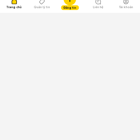
Trang chủ
Quản lý tin
Liên hệ
Tài khoản
Đăng tin
109.000 Bình chọn
Tải ứng dụng Chợ Tốt
Về Chợ Tốt
Quy chế sàn
Chính sách bảo mật
Giải quyết tranh chấp
CÔNG TY TNHH CHỢ TỐT - Người đại diện theo pháp luật:
Nguyễn Trọng Tấn; GPDKKD: 0312120782 do Sở KH & ĐT TP.HCM cấp ngày
11/01/2013;
GPMXH: 185/GP-BTTTT do Bộ Thông tin và Truyền thông
cấp ngày 09/07/2024 - Chịu trách nhiệm