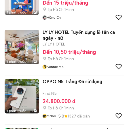
Đến 15 triệu/tháng
Tp Hồ Chí Minh
1 phút trước
2
Hồng Chi
LY LY HOTEL Tuyển dụng lễ tân ca
ngày - nữ
LY LY HOTEL
Đến 10,50 triệu/tháng
Tp Hồ Chí Minh
1 phút trước
1
B
Bonnie Mai
OPPO N5 Trắng Đã sử dụng
Find N5
24.800.000 đ
Tp Hồ Chí Minh
1 phút trước
5
m
5.0
1327
đã bán
Mrlao