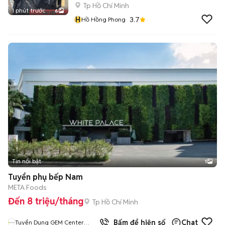
Tp Hồ Chí Minh
1 phút trước
6
H
3.7
Hồ Hồng Phong
Tin nổi bật
1
Tuyển phụ bếp Nam
META Foods
Đến 8 triệu/tháng
Tp Hồ Chí Minh
Bấm để hiện số
Chat
Tuyển Dụng GEM Center