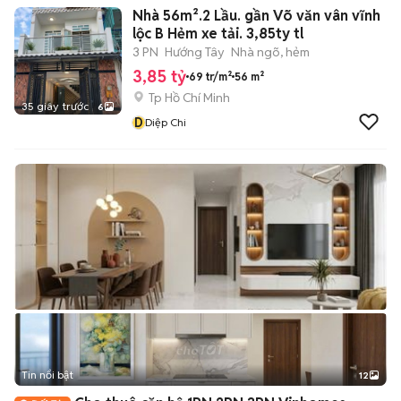
Nhà 56m².2 Lầu. gần Võ văn vân vĩnh
lộc B Hẻm xe tải. 3,85ty tl
3 PN
Hướng Tây
Nhà ngõ, hẻm
3,85 tỷ
69 tr/m²
56 m²
Tp Hồ Chí Minh
35 giây trước
6
D
Diệp Chi
Tin nổi bật
12
+
2