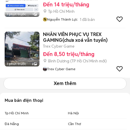
Đến 14 triệu/tháng
Tp Hồ Chí Minh
1 phút trước
1
N
1
đã bán
Nguyễn Thành Lực
NHÂN VIÊN PHỤC VỤ TREX
GAMING(chưa xoá vẫn tuyển)
Trex Cyber Game
Đến 8,50 triệu/tháng
Bình Dương
(
TP Hồ Chí Minh
mới)
1 phút trước
2
Trex Cyber Game
Xem thêm
Mua bán điện thoại
Tp Hồ Chí Minh
Hà Nội
Đà Nẵng
Cần Thơ