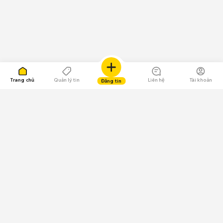
Trang chủ
Quản lý tin
Liên hệ
Tài khoản
Đăng tin
109.000 Bình chọn
Tải ứng dụng Chợ Tốt