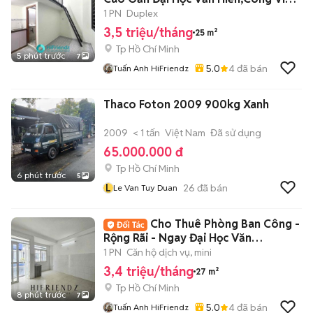
Đầm Sen
1 PN
Duplex
3,5 triệu/tháng
25 m²
Tp Hồ Chí Minh
5 phút trước
7
5.0
4
đã bán
Tuấn Anh HiFriendz
Thaco Foton 2009 900kg Xanh
2009
< 1 tấn
Việt Nam
Đã sử dụng
65.000.000 đ
Tp Hồ Chí Minh
6 phút trước
5
L
26
đã bán
Le Van Tuy Duan
Cho Thuê Phòng Ban Công -
Rộng Rãi - Ngay Đại Học Văn
Hiến,Đầm Sen
1 PN
Căn hộ dịch vụ, mini
3,4 triệu/tháng
27 m²
Tp Hồ Chí Minh
8 phút trước
7
5.0
4
đã bán
Tuấn Anh HiFriendz