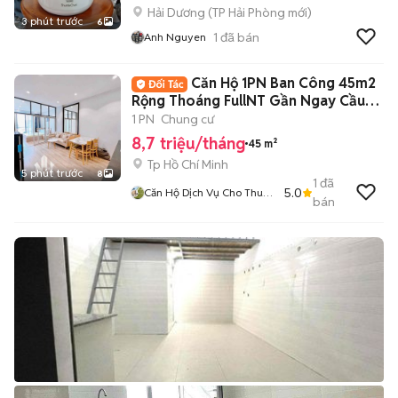
Hải Dương
(
TP Hải Phòng
mới)
3 phút trước
6
1
đã bán
Anh Nguyen
Căn Hộ 1PN Ban Công 45m2
Rộng Thoáng FullNT Gần Ngay Cầu
Thị Nghè
1 PN
Chung cư
8,7 triệu/tháng
45 m²
Tp Hồ Chí Minh
5 phút trước
8
1
đã
5.0
Căn Hộ Dịch Vụ Cho Thuê
bán
TPHCM