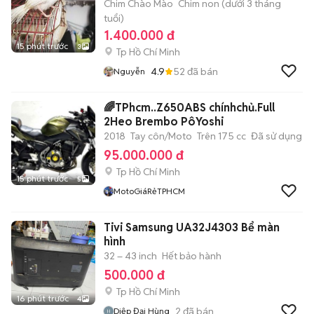
Chim Chào Mào
Chim non (dưới 3 tháng
tuổi)
1.400.000 đ
15 phút trước
3
Tp Hồ Chí Minh
4.9
52
đã bán
Nguyễn
🌈TPhcm..Z650ABS chínhchủ.Full
2Heo Brembo PôYoshi
2018
Tay côn/Moto
Trên 175 cc
Đã sử dụng
95.000.000 đ
Tp Hồ Chí Minh
15 phút trước
5
MotoGiáRẻTPHCM
Tivi Samsung UA32J4303 Bể màn
hình
32 – 43 inch
Hết bảo hành
500.000 đ
Tp Hồ Chí Minh
16 phút trước
4
2
đã bán
Diệp Đại Hùng