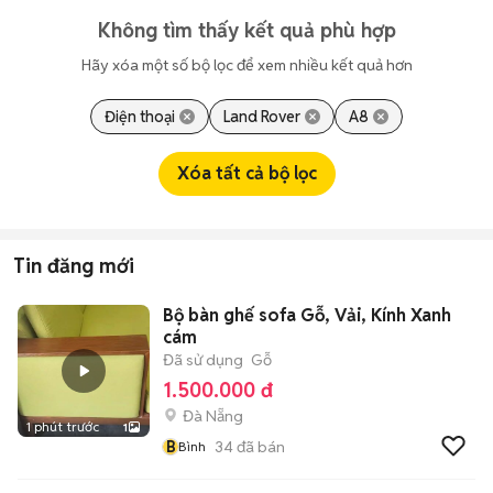
Không tìm thấy kết quả phù hợp
Hãy xóa một số bộ lọc để xem nhiều kết quả hơn
Điện thoại
Land Rover
A8
Xóa tất cả bộ lọc
Tin đăng mới
Bộ bàn ghế sofa Gỗ, Vải, Kính Xanh
cám
Đã sử dụng
Gỗ
1.500.000 đ
Đà Nẵng
1 phút trước
1
B
34
đã bán
Bình