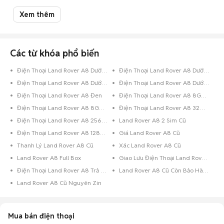
rất thịnh hành, bạn chắc chắn sẽ vô cùng choáng ngợp, khiến cho việc lựa
chọn trở nên vô cùng khó khăn. Nhất là khi hầu bao eo hẹp thì việc cân
Xem thêm
nhắc nên mua điện thoại cũ hay mới, mua của hãng điện thoại nào... lại
càng khó giải quyết.
Đừng lo, đã có Chợ Tốt luôn đồng hành cùng bạn. Chỉ cần một cái click
chuột vào Chợ Tốt, bạn đã có thể thỏa sức lựa chọn cho mình một chiếc
Land Rover A8 cũ với giá siêu tiết kiệm tại Toàn quốc nhưng vẫn đảm bảo
Các từ khóa phổ biến
chất lượng. Trường hợp bạn đang sở hữu chiếc điện thoại Land Rover cũ
đã qua sử dụng và muốn bán, hãy chụp hình lại và đăng tin rao bán ngay
Điện Thoại Land Rover A8 Dưới 8GB Xanh Lá
Điện Thoại Land Rover A8 Dưới 8GB Đỏ
trên Chợ Tốt.
Điện Thoại Land Rover A8 Dưới 8GB Đen
Điện Thoại Land Rover A8 Dưới 8GB Bạc
Chúc các bạn có trải nghiệm mua bán
điện thoại cũ
tuyệt vời trên Chợ
Tốt.
Điện Thoại Land Rover A8 Đen
Điện Thoại Land Rover A8 8GB Xanh Lá
Điện Thoại Land Rover A8 8GB Đen
Điện Thoại Land Rover A8 32GB Đen
Điện Thoại Land Rover A8 256GB Đỏ
Land Rover A8 2 Sim Cũ
Điện Thoại Land Rover A8 128GB Đen
Giá Land Rover A8 Cũ
Thanh Lý Land Rover A8 Cũ
Xác Land Rover A8 Cũ
Land Rover A8 Full Box
Giao Lưu Điện Thoại Land Rover A8
Điện Thoại Land Rover A8 Trả Góp
Land Rover A8 Cũ Còn Bảo Hành
Land Rover A8 Cũ Nguyên Zin
Mua bán điện thoại