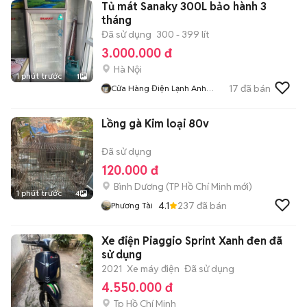
Tủ mát Sanaky 300L bảo hành 3
tháng
Đã sử dụng
300 - 399 lít
3.000.000 đ
Hà Nội
1 phút trước
1
17
đã bán
Cửa Hàng Điện Lạnh Anh
Quang
Lồng gà Kim loại 80v
Đã sử dụng
120.000 đ
Bình Dương
(
TP Hồ Chí Minh
mới)
1 phút trước
4
4.1
237
đã bán
Phương Tài
Xe điện Piaggio Sprint Xanh đen đã
sử dụng
2021
Xe máy điện
Đã sử dụng
4.550.000 đ
Tp Hồ Chí Minh