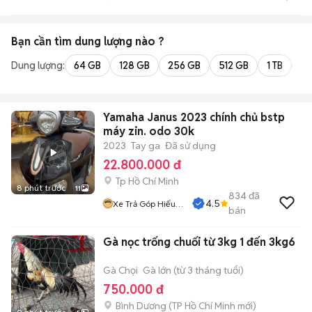
Bạn cần tìm
dung lượng
nào ?
Dung lượng:
64 GB
128 GB
256 GB
512 GB
1 TB
2 
Yamaha Janus 2023 chính chủ bstp
máy zin. odo 30k
2023
Tay ga
Đã sử dụng
22.800.000 đ
Tp Hồ Chí Minh
8 phút trước
11
834
đã
4.5
Xe Trả Góp Hiếu
bán
CT
Gà nọc trống chuối từ 3kg 1 đến 3kg6
Gà Chọi
Gà lớn (từ 3 tháng tuổi)
750.000 đ
Bình Dương
(
TP Hồ Chí Minh
mới)