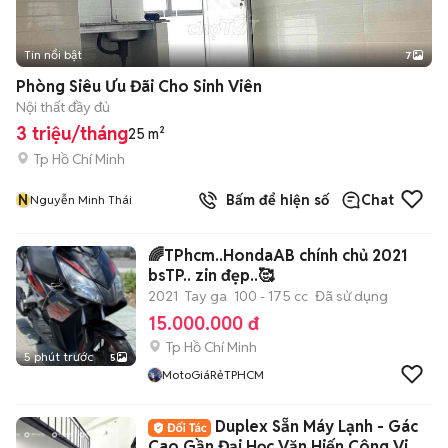
Tin nổi bật
7
+
2
Phòng Siêu Ưu Đãi Cho Sinh Viên
Nội thất đầy đủ
3 triệu/tháng
25 m²
Tp Hồ Chí Minh
N
Bấm để hiện số
Chat
Nguyễn Minh Thái
🌈TPhcm..HondaAB chính chủ 2021
bsTP.. zin đẹp..🥰
2021
Tay ga
100 - 175 cc
Đã sử dụng
15.000.000 đ
Tp Hồ Chí Minh
5 phút trước
5
MotoGiáRẻTPHCM
Duplex Sẵn Máy Lạnh - Gác
Cao Gần Đại Học Văn Hiến,Công Viên