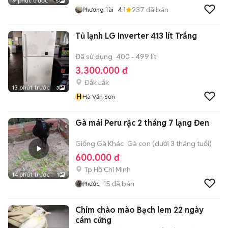
9 phút trước
5
4.1
237
đã bán
Phương Tài
Tủ lạnh LG Inverter 413 lít Trắng
Đã sử dụng
400 - 499 lít
3.300.000 đ
Đắk Lắk
13 phút trước
3
H
Hà Văn Sơn
Gà mái Peru rặc 2 tháng 7 lạng Đen
Giống Gà Khác
Gà con (dưới 3 tháng tuổi)
600.000 đ
Tp Hồ Chí Minh
14 phút trước
1
15
đã bán
Phước
Chim chào mào Bạch lem 22 ngày
cám cứng