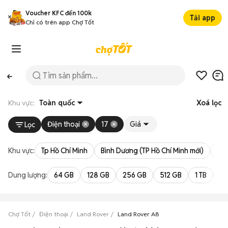
Voucher KFC đến 100k
Tải app
Chỉ có trên app Chợ Tốt
Khu vực:
Toàn quốc
Xoá lọc
Điện thoại
17
Giá
Lọc
Khu vực:
Tp Hồ Chí Minh
Bình Dương (TP Hồ Chí Minh mới)
Bà 
Dung lượng:
64 GB
128 GB
256 GB
512 GB
1 TB
2 
Chợ Tốt
Điện thoại
Land Rover
Land Rover A8