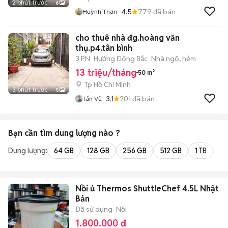
2 phút trước
6
4.5
779
đã bán
Huỳnh Thân
cho thuê nhà đg.hoàng văn
thụ.p4.tân bình
3 PN
Hướng Đông Bắc
Nhà ngõ, hẻm
13 triệu/tháng
50 m²
Tp Hồ Chí Minh
3 phút trước
5
3.1
201
đã bán
Tấn Vũ
Bạn cần tìm
dung lượng
nào ?
Dung lượng:
64 GB
128 GB
256 GB
512 GB
1 TB
2 
Nồi ủ Thermos ShuttleChef 4.5L Nhật
Bản
Đã sử dụng
Nồi
1.800.000 đ