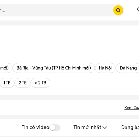
 mới)
Bà Rịa - Vũng Tàu (TP Hồ Chí Minh mới)
Hà Nội
Đà Nẵng
1 TB
2 TB
> 2 TB
Xem Cử
Tin có video
Tin mới nhất
Dạng lư