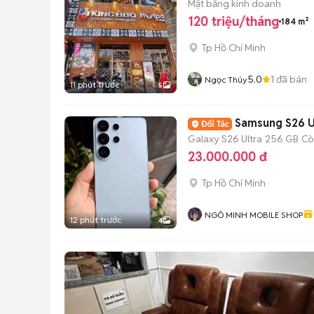
Mặt bằng kinh doanh
120 triệu/tháng
184 m²
Tp Hồ Chí Minh
5.0
1
đã bán
Ngọc Thúy
11 phút trước
5
Samsung S26 U
Galaxy S26 Ultra
256 GB
Cò
23.000.000 đ
Tp Hồ Chí Minh
NGÔ MINH MOBILE SHOP
12 phút trước
4