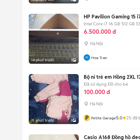
HP Pavilion Gaming 15 i
Intel Core i7
16 GB
512 GB
S
6.500.000 đ
Hà Nội
Hoa Tran
14 phút trước
1
Bộ nỉ trẻ em Hồng 2XL 
Đã sử dụng
Đồ cho bé
100.000 đ
Hà Nội
P
5.0
25
đã 
Petite Garage
15 phút trước
3
Casio A168 Đồng hồ đeo