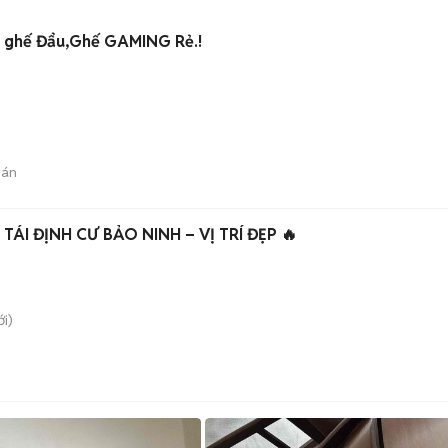
2 ghế Đẩu,Ghế GAMING Rẻ.!
bán
🔥 CHÍNH CHỦ BÁN ĐẤT TÁI ĐỊNH CƯ BẢO NINH – VỊ TRÍ ĐẸP 🔥
i)