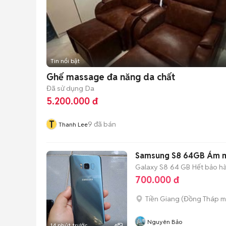
Tin nổi bật
Ghế massage đa năng da chất
Đã sử dụng
Da
5.200.000 đ
T
9
đã bán
Thanh Lee
Samsung S8 64GB Ám mà
Galaxy S8
64 GB
Hết bảo h
700.000 đ
Tiền Giang
(
Đồng Tháp
m
Nguyên Bảo
14 phút trước
4