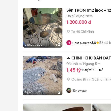
Bàn TRÒN 1m2 inox + 1
Đã sử dụng
Nệm
1.200.000 đ
Tp Hồ Chí Minh
3.8
56
đã 
Nhut Nguyen
2 phút trước
6
Đất thổ cư
Ngang 5 m
1,45 tỷ
15 tr/m²
100 m²
Quảng Bình
(
Quảng Trị
mớ
源Newstar
3 phút trước
3