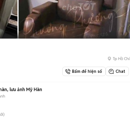
Tp Hồ Chí
Bấm để hiện số
Chat
n, lưu ảnh Mỹ Hàn
ành
ới)