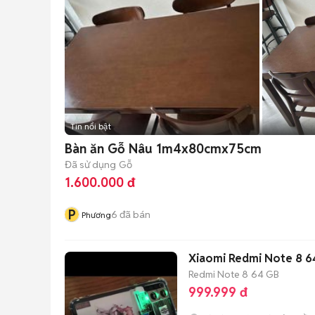
Tin nổi bật
Bàn ăn Gỗ Nâu 1m4x80cmx75cm
Đã sử dụng
Gỗ
1.600.000 đ
P
6
đã bán
Phương
Xiaomi Redmi Note 8 6
Redmi Note 8
64 GB
999.999 đ