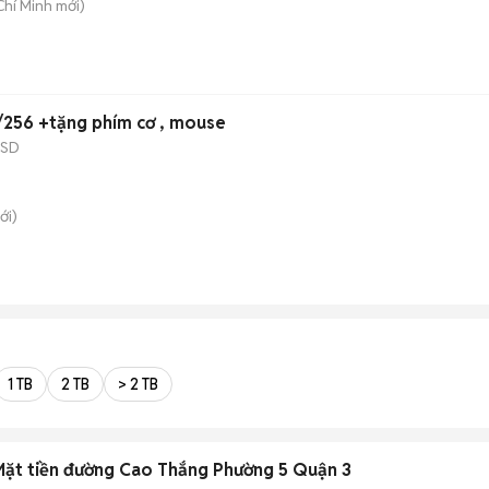
Chí Minh
mới)
/256 +tặng phím cơ , mouse
SSD
ới)
1 TB
2 TB
> 2 TB
Mặt tiền đường Cao Thắng Phường 5 Quận 3