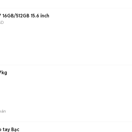
7 16GB/512GB 15.6 inch
SD
17kg
bán
 tay Bạc