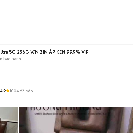
ltra 5G 256G V/N ZIN ÁP KEN 99.9% VIP
n bảo hành
4.9
1004
đã bán