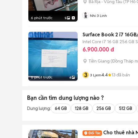
Bà Rịa - Vũng Tàu
(
TP Hồ 
Nhi:3 Linh
6 phút trước
5
Surface Book 2 i7 16GB
Intel Core i7
16 GB
256 GB
6.900.000 đ
Tiền Giang
(
Đồng Tháp
m
3
4.4
13
đã bán
3 Ljem
8 phút trước
6
Bạn cần tìm
dung lượng
nào ?
Dung lượng:
64 GB
128 GB
256 GB
512 GB
Cho thuê nhà 