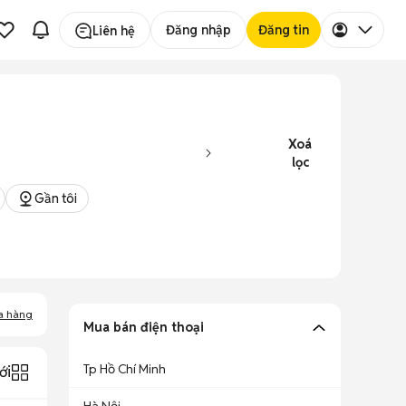
Đăng nhập
Đăng tin
Liên hệ
Xoá
lọc
Gần tôi
a hàng
Mua bán điện thoại
Tp Hồ Chí Minh
ới