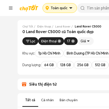
Toàn quốc
Chợ Tốt
Điện thoại
Land Rover
Land Rover C5000
0 Land Rover C5000 cũ Toàn quốc đẹp
Lọc
Điện thoại
17
Giá
Khu vực:
Tp Hồ Chí Minh
Bình Dương (TP Hồ Chí Minh
Dung lượng:
64 GB
128 GB
256 GB
512 GB
Siêu thị điện tử
Tất cả
Cá nhân
Bán chuyên