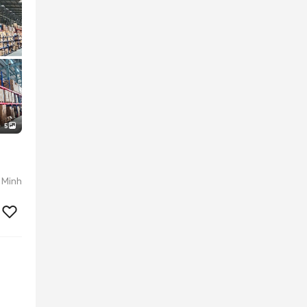
5
 Minh