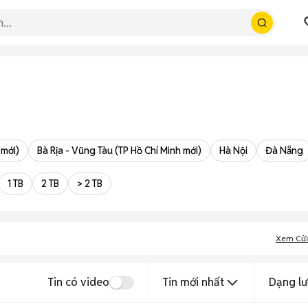
 mới)
Bà Rịa - Vũng Tàu (TP Hồ Chí Minh mới)
Hà Nội
Đà Nẵng
1 TB
2 TB
> 2 TB
Xem Cử
Tin có video
Tin mới nhất
Dạng lư