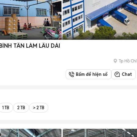
BÌNH TÂN LÀM LÂU DÀI
Tp Hồ Chí
Bấm để hiện số
Chat
1 TB
2 TB
> 2 TB