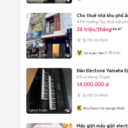
Cho thuê nhà khu phố ẩ
4 PN
Hướng Tây
Nhà mặt phố
26 triệu/tháng
36 m²
Tp Hồ Chí Minh
V
5
đã bán
Vũ Xuân Tâm
1 phút trước
3
Đàn Electone Yamaha E
Đã sử dụng
Organ
14.000.000 đ
Tp Hồ Chí Minh
K
Kho Piano Cơ Uprigh Nhật
1 phút trước
4
Bản
Máy giặt.máy giặt elect