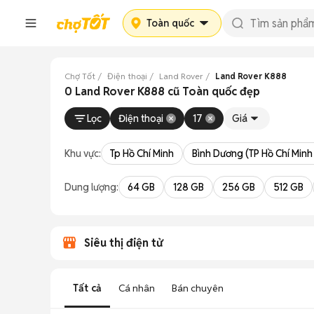
Toàn quốc
Chợ Tốt
Điện thoại
Land Rover
Land Rover K888
0 Land Rover K888 cũ Toàn quốc đẹp
Lọc
Điện thoại
17
Giá
Khu vực:
Tp Hồ Chí Minh
Bình Dương (TP Hồ Chí Minh
Dung lượng:
64 GB
128 GB
256 GB
512 GB
Siêu thị điện tử
Tất cả
Cá nhân
Bán chuyên