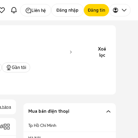
Đăng nhập
Đăng tin
Liên hệ
Xoá
lọc
Gần tôi
a hàng
Mua bán điện thoại
Tp Hồ Chí Minh
ới