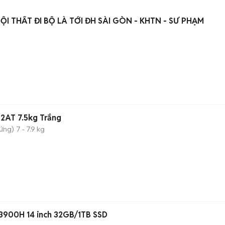
ỘI THẤT ĐI BỘ LÀ TỚI ĐH SÀI GÒN - KHTN - SƯ PHẠM
2AT 7.5kg Trắng
đứng)
7 - 7.9 kg
-13900H 14 inch 32GB/1TB SSD