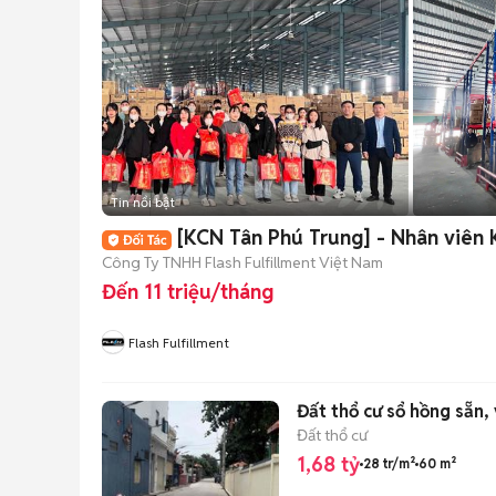
Tin nổi bật
[KCN Tân Phú Trung] - Nhân viên 
Công Ty TNHH Flash Fulfillment Việt Nam
Đến 11 triệu/tháng
Flash Fulfillment
Đất thổ cư sổ hồng sẵn, 
Đất thổ cư
1,68 tỷ
28 tr/m²
60 m²