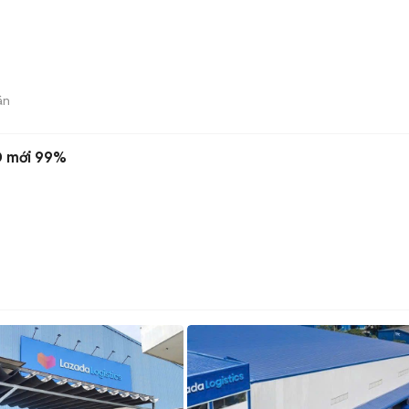
án
D mới 99%