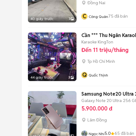
Đồng Nai
C
75
đã bán
Công Quân
40 giây trước
3
Cần *** Thu Ngân Karao
Karaoke KingTon
Đến 11 triệu/tháng
Tp Hồ Chí Minh
Q
Quốc Thịnh
44 giây trước
2
Samsung Note20 Ultra 
Galaxy Note 20 Ultra
256 G
5.900.000 đ
Lâm Đồng
5.0
65
đã bán
Ngọc Nhi
1 phút trước
5