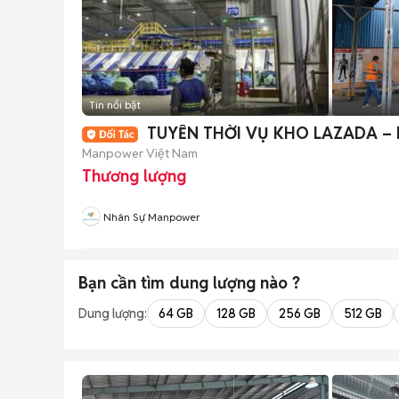
Tin nổi bật
TUYỂN THỜI VỤ KHO LAZADA – 
Manpower Việt Nam
Thương lượng
Nhân Sự Manpower
Bạn cần tìm
dung lượng
nào ?
Dung lượng:
64 GB
128 GB
256 GB
512 GB