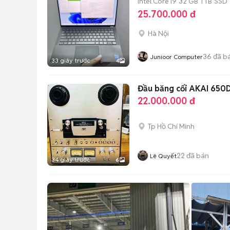
Intel Core i9
32 GB
1 TB
SSD
25.700.000 đ
Hà Nội
36
đã b
Junioor Computer
33 giây trước
4
Đầu băng cối AKAI 650
22.000.000 đ
Tp Hồ Chí Minh
22
đã bán
Lê Quyết
34 giây trước
6