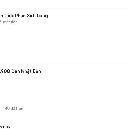
m thực Phan Xích Long
, mặt tiền
L900 Đen Nhật Bản
249
đã bán
rolux