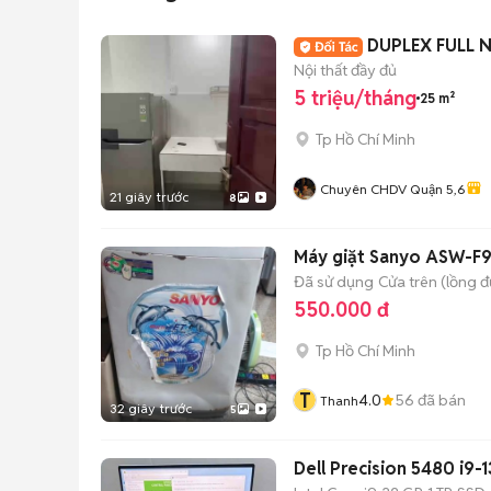
DUPLEX FULL N
Nội thất đầy đủ
5 triệu/tháng
25 m²
Tp Hồ Chí Minh
Chuyên CHDV Quận 5,6
21 giây trước
8
Máy giặt Sanyo ASW-F9
Đã sử dụng
Cửa trên (lồng 
550.000 đ
Tp Hồ Chí Minh
T
4.0
56
đã bán
Thanh
32 giây trước
5
Dell Precision 5480 i9