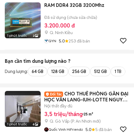
RAM DDR4 32GB 3200Mhz
Đã sử dụng (chưa sửa chữa)
3.200.000 đ
Q. Ninh Kiều
1 phút trước
2
5.0
253
đã bán
QYN
Bạn cần tìm
dung lượng
nào ?
Dung lượng:
64 GB
128 GB
256 GB
512 GB
1 TB
2 
CHO THUÊ PHÒNG GẦN ĐẠI
HỌC VĂN LANG-IUH-LOTTE NGUYỄN
VĂN LƯỢNG
Nội thất đầy đủ
3,5 triệu/tháng
25 m²
Q. Gò Vấp
(
P. An Nhơn
mới)
1 phút trước
6
5.0
5
đã bán
Quốc Vinh HiFriendz