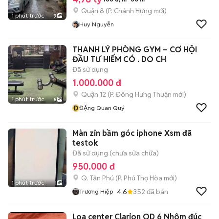
Quận 8
(
P. Chánh Hưng
mới)
1 phút trước
9
Huy Nguyễn
THANH LÝ PHÒNG GYM – CƠ HỘI
ĐẦU TƯ HIẾM CÓ . DO CH
Đã sử dụng
1.000.000 đ
Quận 12
(
P. Đông Hưng Thuận
mới)
1 phút trước
5
Đ
ĐẶng Quan Quý
Màn zin bầm góc iphone Xsm đã
testok
Đã sử dụng (chưa sửa chữa)
950.000 đ
Q. Tân Phú
(
P. Phú Thọ Hòa
mới)
1 phút trước
1
4.6
352
đã bán
Trương Hiệp
Loa center Clarion OD 6 Nhôm đúc