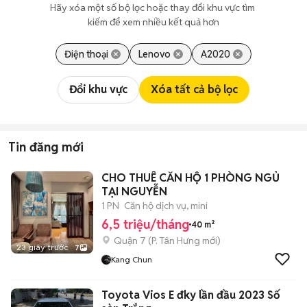
Hãy xóa một số bộ lọc hoặc thay đổi khu vực tìm 
kiếm để xem nhiều kết quả hơn
Điện thoại
Lenovo
A2020
Đổi khu vực
Xóa tất cả bộ lọc
Tin đăng mới
CHO THUÊ CĂN HỘ 1 PHÒNG NGỦ
TẠI NGUYỄN
1 PN
Căn hộ dịch vụ, mini
6,5 triệu/tháng
40 m²
Quận 7
(
P. Tân Hưng
mới)
23 giây trước
7
Kang Chun
Toyota Vios E đky lần đầu 2023 Số