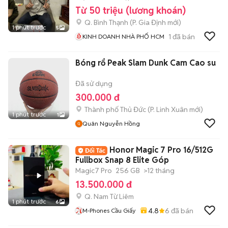
Từ 50 triệu (lương khoán)
Q. Bình Thạnh
(
P. Gia Định
mới)
1 phút trước
5
1
đã bán
KINH DOANH NHÀ PHỐ HCM
Bóng rổ Peak Slam Dunk Cam Cao su
Đã sử dụng
300.000 đ
Thành phố Thủ Đức
(
P. Linh Xuân
mới)
1 phút trước
1
Quân Nguyễn Hồng
Honor Magic 7 Pro 16/512G
Fullbox Snap 8 Elite Góp
Magic7 Pro
256 GB
>12 tháng
13.500.000 đ
Q. Nam Từ Liêm
1 phút trước
6
4.8
6
đã bán
M-Phones Cầu Giấy