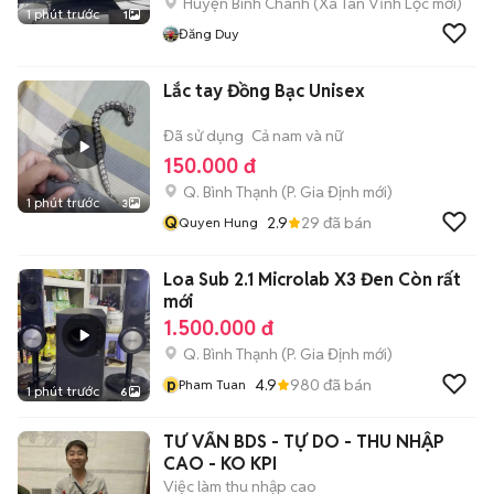
Huyện Bình Chánh
(
Xã Tân Vĩnh Lộc
mới)
1 phút trước
1
Đăng Duy
Lắc tay Đồng Bạc Unisex
Đã sử dụng
Cả nam và nữ
150.000 đ
Q. Bình Thạnh
(
P. Gia Định
mới)
1 phút trước
3
Q
2.9
29
đã bán
Quyen Hung
Loa Sub 2.1 Microlab X3 Đen Còn rất
mới
1.500.000 đ
Q. Bình Thạnh
(
P. Gia Định
mới)
p
4.9
980
đã bán
Pham Tuan
1 phút trước
6
TƯ VẤN BDS - TỰ DO - THU NHẬP
CAO - KO KPI
Việc làm thu nhập cao