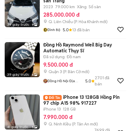
sàn Trắng
2023
79.000 km
Xăng
Số sàn
285.000.000 đ
Q. Liên Chiểu
(
P. Hòa Khánh
mới)
39 giây trước
9
Đ
5.0
13
đã bán
Đình Bộ
Đồng Hồ Raymond Weil Big Day
Automatic Thụy Sĩ
Đã sử dụng
Đồ nam
9.500.000 đ
Quận 3
(
P. Bàn Cờ
mới)
39 giây trước
6
2701
đã
5.0
Đồng Hồ Nội Địa
bán
Nhật
iPhone 13 128GB Hồng Pin
97 chip A15 98% 917227
iPhone 13
128 GB
7.990.000 đ
Q. Ninh Kiều
(
P. Tân An
mới)
41 giây trước
5
7699
đã