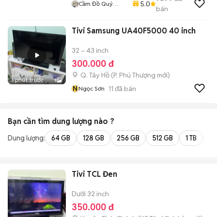
5.0
Cầm Đồ Quý
bán
Mobile
Tivi Samsung UA40F5000 40 inch
32 – 43 inch
300.000 đ
Q. Tây Hồ
(
P. Phú Thượng
mới)
1 phút trước
1
N
11
đã bán
Ngọc Sơn
Bạn cần tìm
dung lượng
nào ?
Dung lượng:
64 GB
128 GB
256 GB
512 GB
1 TB
2 
Tivi TCL Đen
Dưới 32 inch
350.000 đ