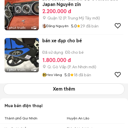
Japan Nguyên zin
2.200.000 đ
Quận 12
(
P. Trung Mỹ Tây
mới)
5.0
29
đã bán
Đăng Nguyên
1 phút trước
6
bán xe đạp cho bé
Đã sử dụng
Đồ cho bé
1.800.000 đ
Q. Gò Vấp
(
P. An Nhơn
mới)
1 phút trước
6
H
5.0
18
đã bán
Heo Vàng
Xem thêm
Mua bán điện thoại
Thành phố Qui Nhơn
Huyện An Lão