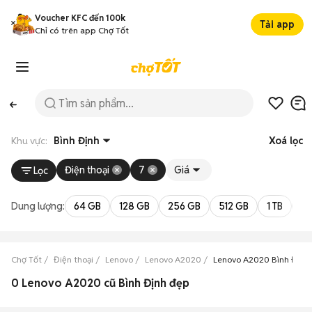
Voucher KFC đến 100k
Tải app
Chỉ có trên app Chợ Tốt
Khu vực:
Bình Định
Xoá lọc
Điện thoại
7
Giá
Lọc
Dung lượng:
64 GB
128 GB
256 GB
512 GB
1 TB
2 
Chợ Tốt
Điện thoại
Lenovo
Lenovo A2020
Lenovo A2020 Bình Định
0 Lenovo A2020 cũ Bình Định đẹp