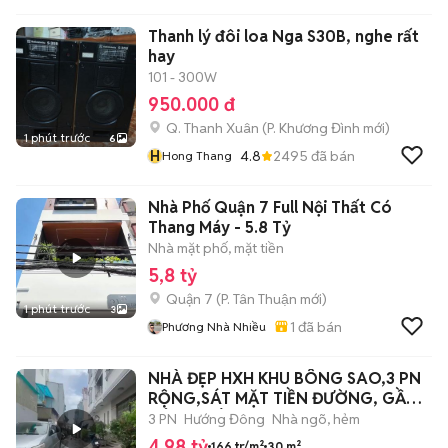
Thanh lý đôi loa Nga S30B, nghe rất
hay
101 - 300W
950.000 đ
Q. Thanh Xuân
(
P. Khương Đình
mới)
1 phút trước
6
H
4.8
2495
đã bán
Hong Thang
Nhà Phố Quận 7 Full Nội Thất Có
Thang Máy - 5.8 Tỷ
Nhà mặt phố, mặt tiền
5,8 tỷ
Quận 7
(
P. Tân Thuận
mới)
1 phút trước
3
1
đã bán
Phương Nhà Nhiều
NHÀ ĐẸP HXH KHU BÔNG SAO,3 PN
RỘNG,SÁT MẶT TIỀN ĐƯỜNG, GẦN
CÔNG VIÊN,
3 PN
Hướng Đông
Nhà ngõ, hẻm
4,98 tỷ
166 tr/m²
30 m²