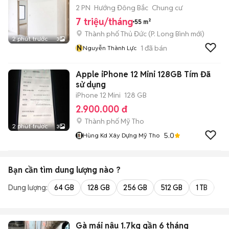
2 PN
Hướng Đông Bắc
Chung cư
7 triệu/tháng
55 m²
Thành phố Thủ Đức
(
P. Long Bình
mới)
2 phút trước
3
N
1
đã bán
Nguyễn Thành Lực
Apple iPhone 12 Mini 128GB Tím Đã
sử dụng
iPhone 12 Mini
128 GB
2.900.000 đ
Thành phố Mỹ Tho
2 phút trước
3
5.0
Hùng Kd Xây Dựng Mỹ Tho
Bạn cần tìm
dung lượng
nào ?
Dung lượng:
64 GB
128 GB
256 GB
512 GB
1 TB
2 
Gà mái nâu 1.7kg gần 6 tháng