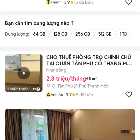
T
3.9
15
đã bán
Thanh
Bạn cần tìm
dung lượng
nào ?
Dung lượng:
64 GB
128 GB
256 GB
512 GB
1 TB
2 
CHO THUÊ PHÒNG TRỌ CHÍNH CHỦ
TẠI QUẬN TÂN PHÚ CÓ THANG MÁY,
WC RIÊNG,
Nhà trống
2,3 triệu/tháng
18 m²
Q. Tân Phú
(
P. Phú Thạnh
mới)
1 phút trước
12
A
3.7
5
đã bán
Anh An