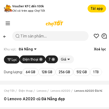
Voucher KFC đến 100k
Tải app
Chỉ có trên app Chợ Tốt
Khu vực:
Đà Nẵng
Xoá lọc
Điện thoại
7
Giá
Lọc
Dung lượng:
64 GB
128 GB
256 GB
512 GB
1 TB
2 
Chợ Tốt
Điện thoại
Lenovo
Lenovo A2020
Lenovo A2020 Đà Nẵng
0 Lenovo A2020 cũ Đà Nẵng đẹp