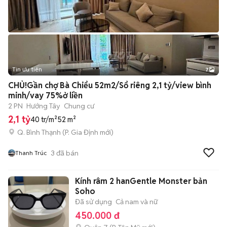
Tin ưu tiên
7
+
2
CHỦ!Gần chợ Bà Chiểu 52m2/Sổ riêng 2,1 tỷ/view bình
minh/vay 75%ở liền
2 PN
Hướng Tây
Chung cư
2,1 tỷ
40 tr/m²
52 m²
Q. Bình Thạnh
(
P. Gia Định
mới)
3
đã bán
Thanh Trúc
Kính râm 2 hanGentle Monster bản
Soho
Đã sử dụng
Cả nam và nữ
450.000 đ