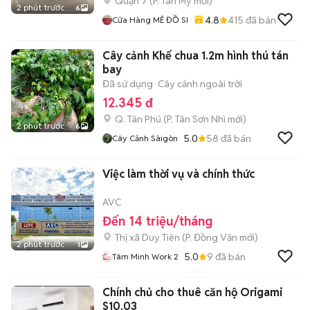
Quận 7
(
P. Tân Mỹ
mới)
2 phút trước
6
4.8
415
đã bán
Cửa Hàng MÊ ĐỒ SI
Cây cảnh Khế chua 1.2m hình thú tán
bay
Đã sử dụng
Cây cảnh ngoài trời
12.345 đ
Q. Tân Phú
(
P. Tân Sơn Nhì
mới)
2 phút trước
6
5.0
58
đã bán
Cây Cảnh Sàigòn
Việc làm thời vụ và chính thức
AVC
Đến 14 triệu/tháng
Thị xã Duy Tiên
(
P. Đồng Văn
mới)
2 phút trước
1
5.0
9
đã bán
Tâm Minh Work 2
Chính chủ cho thuê căn hộ Origami
S10.03