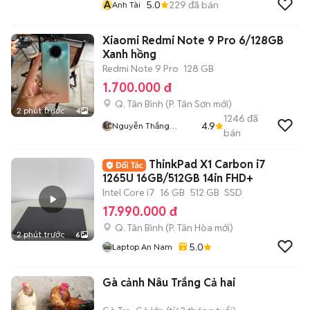
A
5.0
229
đã bán
Anh Tài
Xiaomi Redmi Note 9 Pro 6/128GB
Xanh hồng
Redmi Note 9 Pro
128 GB
1.700.000 đ
Q. Tân Bình
(
P. Tân Sơn
mới)
2 phút trước
4
1246
đã
4.9
Nguyễn Thắng
bán
Mobile
ThinkPad X1 Carbon i7
1265U 16GB/512GB 14in FHD+
Intel Core i7
16 GB
512 GB
SSD
17.990.000 đ
Q. Tân Bình
(
P. Tân Hòa
mới)
2 phút trước
6
5.0
Laptop An Nam
Gà cảnh Nâu Trắng Cả hai