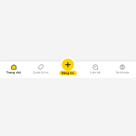
Trang chủ
Quản lý tin
Liên hệ
Tài khoản
Đăng tin
109.000 Bình chọn
Tải ứng dụng Chợ Tốt