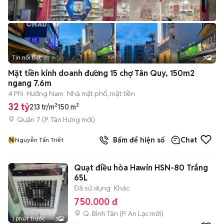
Tin nổi bật
3
Mặt tiền kinh doanh đường 15 chợ Tân Quy, 150m2
ngang 7.6m
4 PN
Hướng Nam
Nhà mặt phố, mặt tiền
32 tỷ
213 tr/m²
150 m²
Quận 7
(
P. Tân Hưng
mới)
N
Bấm để hiện số
Chat
Nguyễn Tấn Triết
Quạt điều hòa Hawin HSN-80 Trắng
65L
Đã sử dụng
Khác
750.000 đ
Q. Bình Tân
(
P. An Lạc
mới)
1 phút trước
3