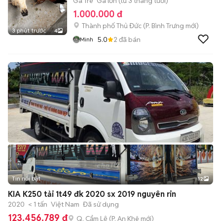
Gà Tre
Gà lớn (từ 3 tháng tuổi)
1.000.000 đ
Thành phố Thủ Đức
(
P. Bình Trưng
mới)
3 phút trước
4
5.0
2
đã bán
Minh
Tin nổi bật
12
+
2
KIA K250 tải 1t49 đk 2020 sx 2019 nguyên rin
2020
< 1 tấn
Việt Nam
Đã sử dụng
123.456.789 đ
Q. Cẩm Lệ
(
P. An Khê
mới)