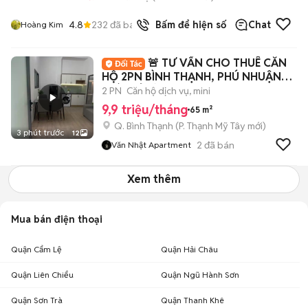
4.8
232
đã bán
Bấm để hiện số
Chat
Hoàng Kim
🚨 TƯ VẤN CHO THUÊ CĂN
HỘ 2PN BÌNH THẠNH, PHÚ NHUẬN
GIÁ CHỈ TỪ 10tr 💖
2 PN
Căn hộ dịch vụ, mini
9,9 triệu/tháng
65 m²
Q. Bình Thạnh
(
P. Thạnh Mỹ Tây
mới)
3 phút trước
12
2
đã bán
Văn Nhật Apartment
Xem thêm
Mua bán điện thoại
Quận Cẩm Lệ
Quận Hải Châu
Quận Liên Chiểu
Quận Ngũ Hành Sơn
Quận Sơn Trà
Quận Thanh Khê