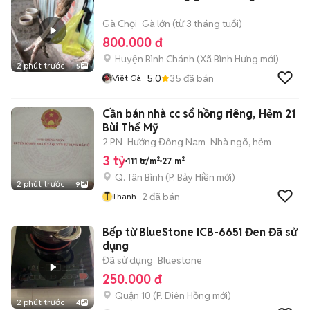
Gà Chọi
Gà lớn (từ 3 tháng tuổi)
800.000 đ
Huyện Bình Chánh
(
Xã Bình Hưng
mới)
2 phút trước
5
5.0
35
đã bán
Việt Gà
Cần bán nhà cc sổ hồng riêng, Hẻm 21
Bùi Thế Mỹ
2 PN
Hướng Đông Nam
Nhà ngõ, hẻm
3 tỷ
111 tr/m²
27 m²
Q. Tân Bình
(
P. Bảy Hiền
mới)
2 phút trước
9
T
2
đã bán
Thanh
Bếp từ BlueStone ICB-6651 Đen Đã sử
dụng
Đã sử dụng
Bluestone
250.000 đ
Quận 10
(
P. Diên Hồng
mới)
2 phút trước
4