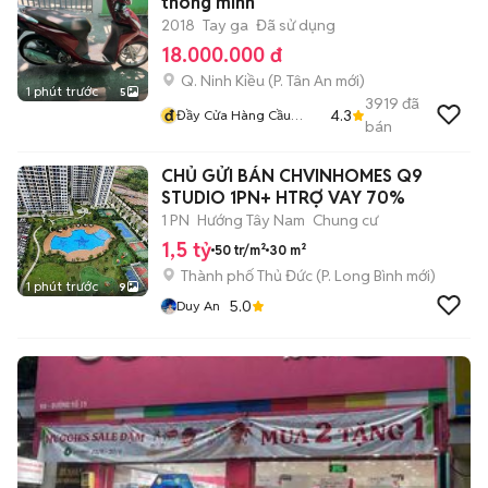
thong minh
2018
Tay ga
Đã sử dụng
18.000.000 đ
Q. Ninh Kiều
(
P. Tân An
mới)
1 phút trước
5
3919
đã
đ
4.3
Đầy Cửa Hàng Cầu
bán
Hưng Lợi Nk Cần Thơ
CHỦ GỬI BÁN CHVINHOMES Q9
STUDIO 1PN+ HTRỢ VAY 70%
1 PN
Hướng Tây Nam
Chung cư
1,5 tỷ
50 tr/m²
30 m²
Thành phố Thủ Đức
(
P. Long Bình
mới)
1 phút trước
9
5.0
Duy An