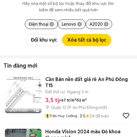
Hãy xóa một số bộ lọc hoặc thay đổi khu vực tìm 
kiếm để xem nhiều kết quả hơn
Điện thoại
Lenovo
A2020
Đổi khu vực
Xóa tất cả bộ lọc
Tin đăng mới
Cần Bán nền đất giá rẽ An Phú Đông
T15
Đất thổ cư
Ngang 5 m
3,5 tỷ
67 tr/m²
52 m²
Quận 12
(
P. An Phú Đông
mới)
1 phút trước
5
t
3.5
24
đã bán
Trần Huy Cường
Honda Vision 2024 màu Đỏ khoa