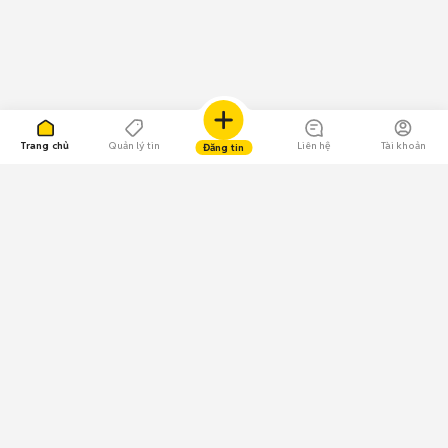
Trang chủ
Quản lý tin
Liên hệ
Tài khoản
Đăng tin
109.000 Bình chọn
Tải ứng dụng Chợ Tốt
Về Chợ Tốt
Quy chế sàn