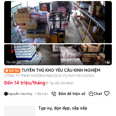
Tin nổi bật
5
TUYỂN THỦ KHO YÊU CẦU KINH NGHIỆM
CÔNG TY TNHH THƯƠNG MẠI DỊCH VỤ HUY HÀ FOODS
Đến 14 triệu/tháng
Tp Hồ Chí Minh
1
đã bán
Bấm để hiện số
Chat
Nguyễn Cao Huy
Tạp vụ, dọn dẹp, sắp xếp