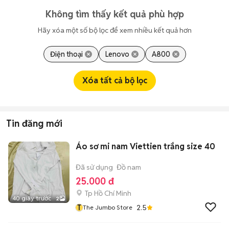
Không tìm thấy kết quả phù hợp
Hãy xóa một số bộ lọc để xem nhiều kết quả hơn
Điện thoại
Lenovo
A800
Xóa tất cả bộ lọc
Tin đăng mới
Áo sơ mi nam Viettien trắng size 40
Đã sử dụng
Đồ nam
25.000 đ
Tp Hồ Chí Minh
40 giây trước
2
T
2.5
The Jumbo Store