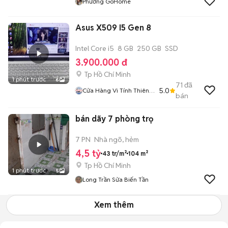
Phương GoHome
Asus X509 I5 Gen 8
Intel Core i5
8 GB
250 GB
SSD
3.900.000 đ
Tp Hồ Chí Minh
1 phút trước
6
71
đã
5.0
Cửa Hàng Vi Tính Thiên
bán
Long
bán dãy 7 phòng trọ
7 PN
Nhà ngõ, hẻm
4,5 tỷ
43 tr/m²
104 m²
Tp Hồ Chí Minh
1 phút trước
5
Long Trần Sửa Biến Tần
Xem thêm