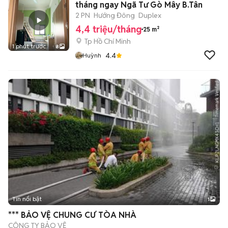
tháng ngay Ngã Tư Gò Mây B.Tân
2 PN
Hướng Đông
Duplex
4,4 triệu/tháng
25 m²
Tp Hồ Chí Minh
1 phút trước
8
4.4
Huỳnh
Tin nổi bật
1
*** BẢO VỆ CHUNG CƯ TÒA NHÀ
CÔNG TY BẢO VỆ