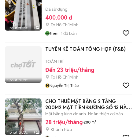
Đã sử dụng
400.000 đ
Tp Hồ Chí Minh
1 phút trước
3
1
đã bán
Tram
TUYỂN KẾ TOÁN TỔNG HỢP (F&B)
TOÀN TRÍ
Đến 23 triệu/tháng
Tp Hồ Chí Minh
1 phút trước
N
Nguyễn Thị Thảo
CHO THUÊ MẶT BẰNG 2 TẦNG
200M2 MẶT TIỀN ĐƯỜNG SỐ 13 HÀ
QUANG 2
Mặt bằng kinh doanh
Hoàn thiện cơ bản
28 triệu/tháng
200 m²
Khánh Hòa
1 phút trước
7