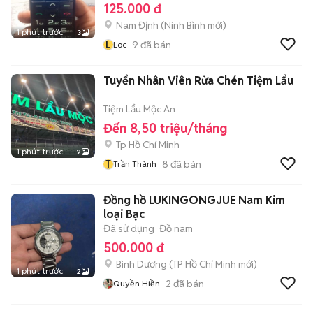
125.000 đ
Nam Định
(
Ninh Bình
mới)
1 phút trước
3
L
9
đã bán
Loc
Tuyển Nhân Viên Rửa Chén Tiệm Lẩu
Tiệm Lẩu Mộc An
Đến 8,50 triệu/tháng
Tp Hồ Chí Minh
1 phút trước
2
T
8
đã bán
Trần Thành
Đồng hồ LUKINGONGJUE Nam Kim
loại Bạc
Đã sử dụng
Đồ nam
500.000 đ
Bình Dương
(
TP Hồ Chí Minh
mới)
1 phút trước
2
2
đã bán
Quyền Hiền