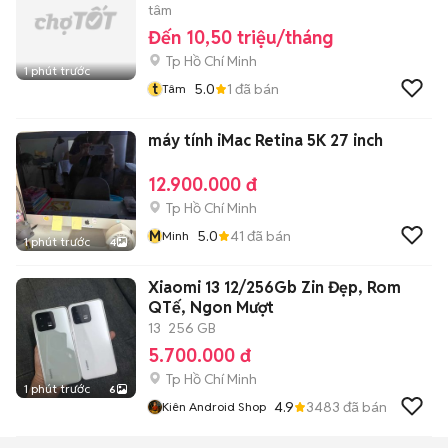
tâm
Đến 10,50 triệu/tháng
Tp Hồ Chí Minh
1 phút trước
t
5.0
1
đã bán
Tâm
máy tính iMac Retina 5K 27 inch
12.900.000 đ
Tp Hồ Chí Minh
M
5.0
41
đã bán
Minh
1 phút trước
4
Xiaomi 13 12/256Gb Zin Đẹp, Rom
QTế, Ngon Mượt
13
256 GB
5.700.000 đ
Tp Hồ Chí Minh
1 phút trước
6
4.9
3483
đã bán
Kiên Android Shop