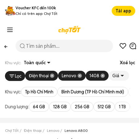
Voucher KFC đến 100k
Tải app
Chỉ có trên app Chợ Tốt
Khu vực:
Toàn quốc
Xoá lọc
Điện thoại
Lenovo
1408
Giá
Lọc
Khu vực:
Tp Hồ Chí Minh
Bình Dương (TP Hồ Chí Minh mới)
Bà 
Dung lượng:
64 GB
128 GB
256 GB
512 GB
1 TB
2 
Chợ Tốt
Điện thoại
Lenovo
Lenovo A800