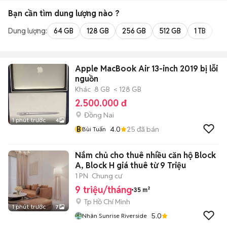
Bạn cần tìm
dung lượng
nào ?
Dung lượng:
64 GB
128 GB
256 GB
512 GB
1 TB
2 
Apple MacBook Air 13-inch 2019 bị lỗi
nguồn
Khác
8 GB
< 128 GB
2.500.000 đ
Đồng Nai
1 phút trước
4
B
4.0
25
đã bán
Bùi Tuấn
Nắm chủ cho thuê nhiều căn hộ Block
A, Block H giá thuê từ 9 Triệu
1 PN
Chung cư
9 triệu/tháng
35 m²
Tp Hồ Chí Minh
1 phút trước
7
5.0
Nhân Sunrise Riverside