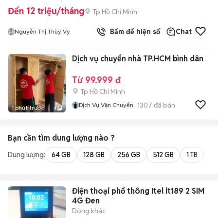
Đến 12 triệu/tháng
Tp Hồ Chí Minh
Bấm để hiện số
Chat
Nguyễn Thị Thùy Vy
Dịch vụ chuyển nhà TP.HCM bình dân
Từ 99.999 đ
Tp Hồ Chí Minh
1307
đã bán
Dịch Vụ Vận Chuyển
1 phút trước
1
Bạn cần tìm
dung lượng
nào ?
Dung lượng:
64 GB
128 GB
256 GB
512 GB
1 TB
2 
Điện thoại phổ thông Itel it189 2 SIM
4G Đen
Dòng khác