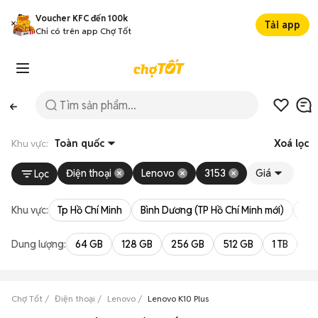
Voucher KFC đến 100k
Tải app
Chỉ có trên app Chợ Tốt
Khu vực:
Toàn quốc
Xoá lọc
Điện thoại
Lenovo
3153
Giá
Lọc
Khu vực:
Tp Hồ Chí Minh
Bình Dương (TP Hồ Chí Minh mới)
Bà 
Dung lượng:
64 GB
128 GB
256 GB
512 GB
1 TB
2 
Chợ Tốt
Điện thoại
Lenovo
Lenovo K10 Plus