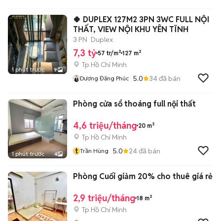
🍀 DUPLEX 127M2 3PN 3WC FULL NỘI
THẤT, VIEW NỘI KHU YÊN TĨNH
3 PN
Duplex
7,3 tỷ
57 tr/m²
127 m²
Tp Hồ Chí Minh
1 phút trước
9
5.0
34
đã bán
Dương Đăng Phúc
Phòng cửa sổ thoáng full nội thất
4,6 triệu/tháng
20 m²
Tp Hồ Chí Minh
t
5.0
24
đã bán
Trần Hùng
1 phút trước
4
Phòng Cuối giảm 20% cho thuê giá rẻ
2,9 triệu/tháng
18 m²
Tp Hồ Chí Minh