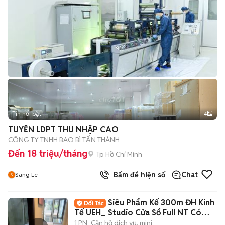
Tin nổi bật
4
TUYỂN LDPT THU NHẬP CAO
CÔNG TY TNHH BAO BÌ TẤN THÀNH
Đến 18 triệu/tháng
Tp Hồ Chí Minh
Bấm để hiện số
Chat
Sang Le
Siêu Phẩm Kế 300m ĐH Kinh
Tế UEH_ Studio Cửa Sổ Full NT Có
Bếp_Quận 10
1 PN
Căn hộ dịch vụ, mini