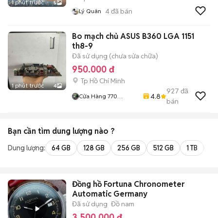
1 phút trước
5
4
đã bán
Lý Quân
Bo mạch chủ ASUS B360 LGA 1151
th8-9
Đã sử dụng (chưa sửa chữa)
950.000 đ
Tp Hồ Chí Minh
1 phút trước
4
927
đã
4.8
Cửa Hàng 770
bán
Nguyễn Kiệm F4 Phú
Nhuận
Bạn cần tìm
dung lượng
nào ?
Dung lượng:
64 GB
128 GB
256 GB
512 GB
1 TB
2 
Đồng hồ Fortuna Chronometer
Automatic Germany
Đã sử dụng
Đồ nam
3.500.000 đ