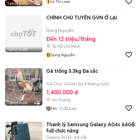
l
Le Thi Loan
1 phút trước
4
CHÍNH CHỦ TUYỂN GVN Ở LẠI
Dung Nguyễn
Đến 12 triệu/tháng
Tp Hồ Chí Minh
1 phút trước
D
Dung Nguyễn
Gà trống 3.3kg Đa sắc
Gà Chọi
Gà lớn (từ 3 tháng tuổi)
1.400.000 đ
An Giang
1 phút trước
6
9
đã bán
Tèo
Thanh lý Samsung Galaxy A04s 64GB
full chức năng
Galaxy A04s
64 GB