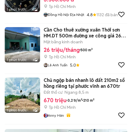
Tp Hồ Chí Minh
1 phút trước
6
4.8
1132
đã bán
Đồng Hồ Nội Địa Nhật
Cần Cho thuê xưởng xuân Thới sơn
HM.DT 500m đường xe công giá 26
triệu
Mặt bằng kinh doanh
26 triệu/tháng
500 m²
Tp Hồ Chí Minh
1 phút trước
3
5.0
Lã Anh Tuấn
Chủ ngộp bán nhanh lô đất 210m2 sổ
hồng riêng tại phước vĩnh an 670tr
Đất thổ cư
Ngang 8,5 m
670 triệu
3,2 tr/m²
210 m²
Tp Hồ Chí Minh
1 phút trước
3
Anny Hân