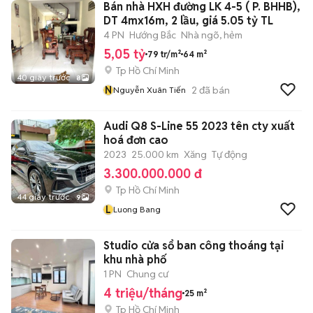
Bán nhà HXH đường LK 4-5 ( P. BHHB),
DT 4mx16m, 2 lầu, giá 5.05 tỷ TL
4 PN
Hướng Bắc
Nhà ngõ, hẻm
5,05 tỷ
79 tr/m²
64 m²
Tp Hồ Chí Minh
40 giây trước
8
N
2
đã bán
Nguyễn Xuân Tiến
Audi Q8 S-Line 55 2023 tên cty xuất
hoá đơn cao
2023
25.000 km
Xăng
Tự động
3.300.000.000 đ
Tp Hồ Chí Minh
44 giây trước
9
L
Luong Bang
Studio cửa sổ ban công thoáng tại
khu nhà phố
1 PN
Chung cư
4 triệu/tháng
25 m²
Tp Hồ Chí Minh