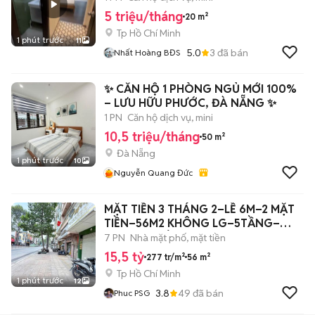
5 triệu/tháng
20 m²
Tp Hồ Chí Minh
1 phút trước
11
5.0
3
đã bán
Nhất Hoàng BĐS
✨ CĂN HỘ 1 PHÒNG NGỦ MỚI 100%
– LƯU HỮU PHƯỚC, ĐÀ NẴNG ✨
1 PN
Căn hộ dịch vụ, mini
10,5 triệu/tháng
50 m²
Đà Nẵng
1 phút trước
10
Nguyễn Quang Đức
MẶT TIỀN 3 THÁNG 2–LỀ 6M–2 MẶT
TIỀN–56M2 KHÔNG LG–5TẦNG–
7PN-MẶTTIÊN KD
7 PN
Nhà mặt phố, mặt tiền
15,5 tỷ
277 tr/m²
56 m²
Tp Hồ Chí Minh
1 phút trước
12
3.8
49
đã bán
Phuc PSG