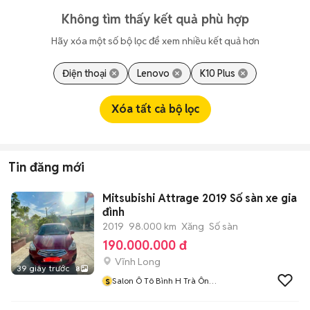
Không tìm thấy kết quả phù hợp
Hãy xóa một số bộ lọc để xem nhiều kết quả hơn
Điện thoại
Lenovo
K10 Plus
Xóa tất cả bộ lọc
Tin đăng mới
Mitsubishi Attrage 2019 Số sàn xe gia
đình
2019
98.000 km
Xăng
Số sàn
190.000.000 đ
Vĩnh Long
39 giây trước
8
s
Salon Ô Tô Bình H Trà Ôn
Tỉnh Vĩnh Long