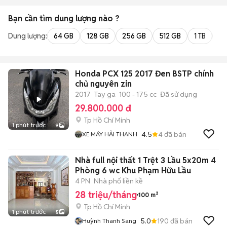
Bạn cần tìm
dung lượng
nào ?
Dung lượng:
64 GB
128 GB
256 GB
512 GB
1 TB
2 
Honda PCX 125 2017 Đen BSTP chính
chủ nguyên zin
2017
Tay ga
100 - 175 cc
Đã sử dụng
29.800.000 đ
Tp Hồ Chí Minh
1 phút trước
9
4.5
4
đã bán
XE MÁY HẢI THANH
Nhà full nội thất 1 Trệt 3 Lầu 5x20m 4
Phòng 6 wc Khu Phạm Hữu Lầu
4 PN
Nhà phố liền kề
28 triệu/tháng
100 m²
Tp Hồ Chí Minh
1 phút trước
5
5.0
190
đã bán
Huỳnh Thanh Sang