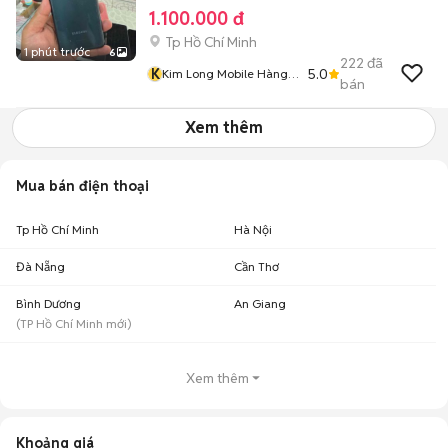
1.100.000 đ
Tp Hồ Chí Minh
1 phút trước
6
222
đã
K
5.0
Kim Long Mobile Hàng
bán
Thanh Lý
Xem thêm
Mua bán điện thoại
Tp Hồ Chí Minh
Hà Nội
Đà Nẵng
Cần Thơ
Bình Dương
An Giang
(
TP Hồ Chí Minh
mới)
Xem thêm
Khoảng giá