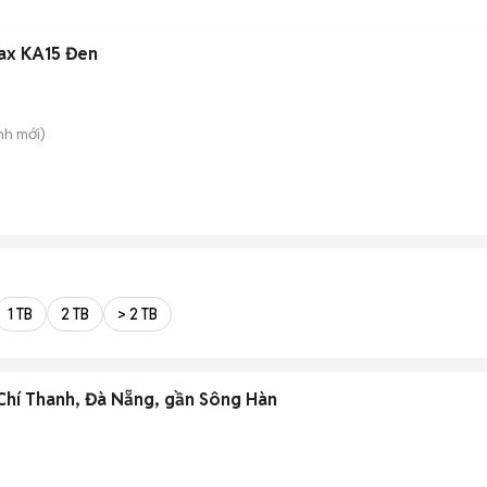
ax KA15 Đen
nh
mới)
1 TB
2 TB
> 2 TB
Chí Thanh, Đà Nẵng, gần Sông Hàn