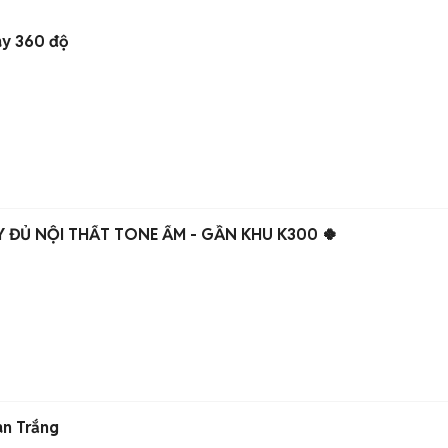
ay 360 độ
Y ĐỦ NỘI THẤT TONE ẤM - GẦN KHU K300 🍀
àn Trắng