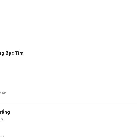
ng Bạc Tím
bán
Trắng
nh