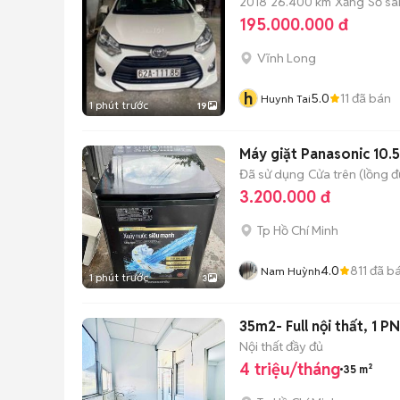
2018
26.400 km
Xăng
Số sà
195.000.000 đ
Vĩnh Long
h
5.0
11
đã bán
Huynh Tai
1 phút trước
19
Máy giặt Panasonic 10.5
Đã sử dụng
Cửa trên (lồng 
3.200.000 đ
Tp Hồ Chí Minh
4.0
811
đã b
Nam Huỳnh
1 phút trước
3
35m2- Full nội thất, 1 P
Nội thất đầy đủ
4 triệu/tháng
35 m²