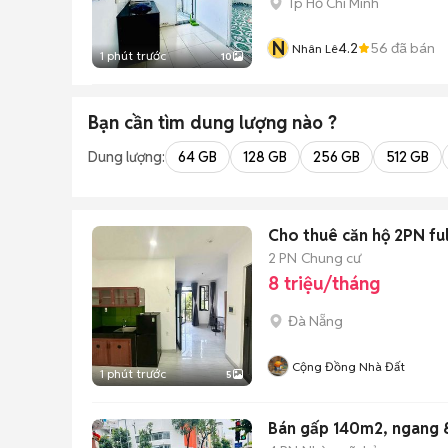
Tp Hồ Chí Minh
N
4.2
56
đã bán
Nhân Lê
1 phút trước
10
Bạn cần tìm
dung lượng
nào ?
Dung lượng:
64 GB
128 GB
256 GB
512 GB
Cho thuê căn hộ 2PN full
2 PN
Chung cư
8 triệu/tháng
Đà Nẵng
Cộng Đồng Nhà Đất
1 phút trước
5
Bán gấp 140m2, ngang 8.