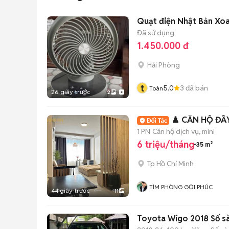
Quạt điện Nhật Bản Xo
Đã sử dụng
1.450.000 đ
Hải Phòng
t
5.0
3
đã bán
Toàn
26 giây trước
2
♟️ CĂN HỘ ĐẦ
1 PN
Căn hộ dịch vụ, mini
6 triệu/tháng
35 m²
Tp Hồ Chí Minh
TÌM PHÒNG GỌI PHÚC
44 giây trước
11
Toyota Wigo 2018 Số s