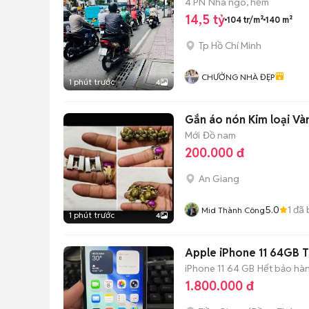
4 PN
Nhà ngõ, hẻm
14,5 tỷ
104 tr/m²
140 m²
Tp Hồ Chí Minh
CHƯỞNG NHÀ ĐẸP
1 phút trước
4
Gắn áo nón Kim loại Và
Mới
Đồ nam
200.000 đ
An Giang
5.0
1
đã 
Mid Thành Công
1 phút trước
4
Apple iPhone 11 64GB 
iPhone 11
64 GB
Hết bảo hà
1.800.000 đ