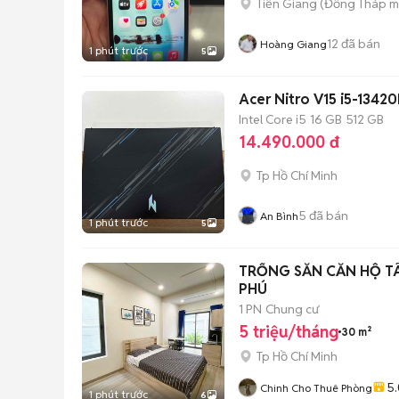
Tiền Giang
(
Đồng Tháp
m
12
đã bán
Hoàng Giang
1 phút trước
5
Acer Nitro V15 i5-134
Intel Core i5
16 GB
512 GB
14.490.000 đ
Tp Hồ Chí Minh
5
đã bán
An Bình
1 phút trước
5
TRỐNG SẴN CĂN HỘ T
PHÚ
1 PN
Chung cư
5 triệu/tháng
30 m²
Tp Hồ Chí Minh
5.
Chinh Cho Thuê Phòng
1 phút trước
6