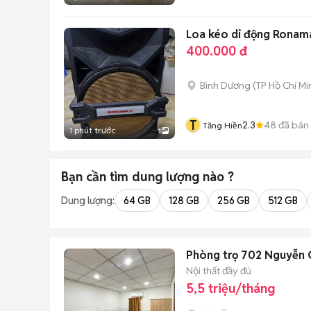
Loa kéo di động Ronam
400.000 đ
Bình Dương
(
TP Hồ Chí Mi
T
2.3
48
đã bán
Tăng Hiền
1 phút trước
1
Bạn cần tìm
dung lượng
nào ?
Dung lượng:
64 GB
128 GB
256 GB
512 GB
Phòng trọ 702 Nguyễn 
Nội thất đầy đủ
5,5 triệu/tháng