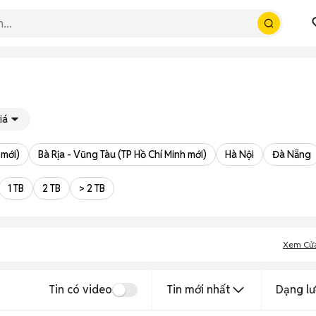
iá
 mới)
Bà Rịa - Vũng Tàu (TP Hồ Chí Minh mới)
Hà Nội
Đà Nẵng
1 TB
2 TB
> 2 TB
Xem Cử
Tin có video
Tin mới nhất
Dạng lư