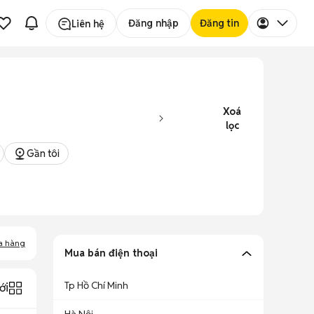
Đăng nhập
Đăng tin
Liên hệ
Xoá
lọc
Gần tôi
a hàng
Mua bán điện thoại
Tp Hồ Chí Minh
ới