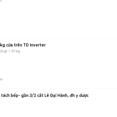
n
kg cửa trên TD Inverter
đứng)
> 10 kg
án
N tách bếp- gần 3/2 cắt Lê Đại Hành, đh y dược