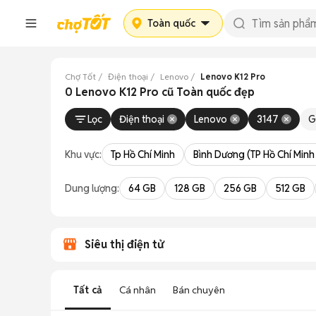
Toàn quốc
Chợ Tốt
Điện thoại
Lenovo
Lenovo K12 Pro
0 Lenovo K12 Pro cũ Toàn quốc đẹp
Lọc
Điện thoại
Lenovo
3147
G
Khu vực:
Tp Hồ Chí Minh
Bình Dương (TP Hồ Chí Minh
Dung lượng:
64 GB
128 GB
256 GB
512 GB
Siêu thị điện tử
Tất cả
Cá nhân
Bán chuyên