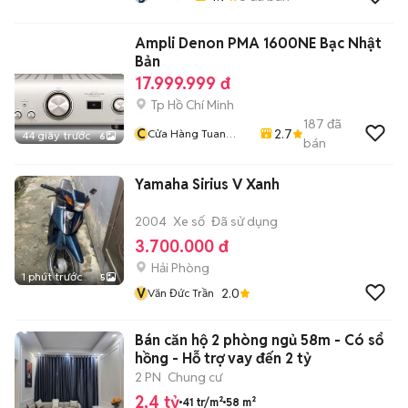
Ampli Denon PMA 1600NE Bạc Nhật
Bản
17.999.999 đ
Tp Hồ Chí Minh
187
đã
C
2.7
Cửa Hàng Tuan
44 giây trước
6
bán
Nghia
Yamaha Sirius V Xanh
2004
Xe số
Đã sử dụng
3.700.000 đ
Hải Phòng
1 phút trước
5
V
2.0
Văn Đức Trần
Bán căn hộ 2 phòng ngủ 58m - Có sổ
hồng - Hỗ trợ vay đến 2 tỷ
2 PN
Chung cư
2,4 tỷ
41 tr/m²
58 m²