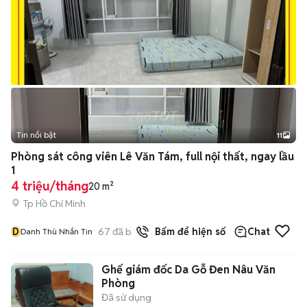
Tin nổi bật
11
+
2
Phòng sát công viên Lê Văn Tám, full nội thất, ngay lầu
1
4 triệu/tháng
20 m²
Tp Hồ Chí Minh
D
67
đã bán
Bấm để hiện số
Chat
Danh Thù Nhắn Tin
Ghế giám đốc Da Gỗ Đen Nâu Văn
Phòng
Đã sử dụng