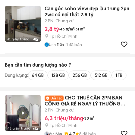
Căn góc soho view đẹp lầu trung 2pn
2wc có nội thất 2.8 tỷ
2 PN
Chung cư
2,8 tỷ
46 tr/m²
61 m²
Tp Hồ Chí Minh
41 giây trước
4
1
đã bán
Linh Trần
Bạn cần tìm
dung lượng
nào ?
Dung lượng:
64 GB
128 GB
256 GB
512 GB
1 TB
2 
CHO THUÊ CĂN 2PN BAN
CÔNG GIÁ RẺ NGAY LÝ THƯỜNG
KIỆT QUẬN 10
2 PN
Chung cư
6,3 triệu/tháng
30 m²
Tp Hồ Chí Minh
43 giây trước
6
4.7
8
đã bán
Gia Bảo