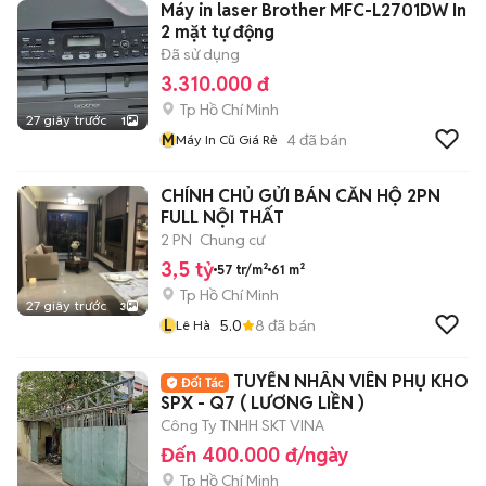
Máy in laser Brother MFC-L2701DW In
2 mặt tự động
Đã sử dụng
3.310.000 đ
Tp Hồ Chí Minh
27 giây trước
1
M
4
đã bán
Máy In Cũ Giá Rẻ
CHÍNH CHỦ GỬI BÁN CĂN HỘ 2PN
FULL NỘI THẤT
2 PN
Chung cư
3,5 tỷ
57 tr/m²
61 m²
Tp Hồ Chí Minh
27 giây trước
3
L
5.0
8
đã bán
Lê Hà
TUYỂN NHÂN VIÊN PHỤ KHO
SPX - Q7 ( LƯƠNG LIỀN )
Công Ty TNHH SKT VINA
Đến 400.000 đ/ngày
Tp Hồ Chí Minh