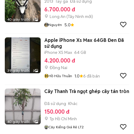
2013
Tay ga
Đã sử dụng
6.700.000 đ
Long An
(
Tây Ninh
mới)
40 giây trước
5
5.0
Nguyên
Apple iPhone Xs Max 64GB Đen Đã
sử dụng
iPhone XS Max
64 GB
4.200.000 đ
Đồng Nai
39 giây trước
3
H
1.0
6
đã bán
Hồ Hữu Thuần
Cây Thanh Trà ngọt ghép cây tán tròn
Đã sử dụng
Khác
150.000 đ
Tp Hồ Chí Minh
40 giây trước
1
Cây Kiểng Giá Rẻ LT2