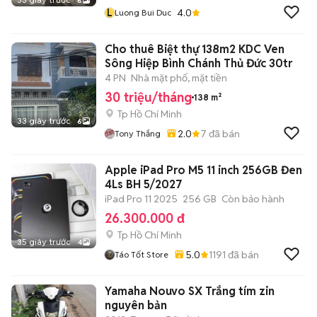
6
L
4.0
Luong Bui Duc
Cho thuê Biệt thự 138m2 KDC Ven
Sông Hiệp Bình Chánh Thủ Đức 30tr
4 PN
Nhà mặt phố, mặt tiền
30 triệu/tháng
138 m²
Tp Hồ Chí Minh
33 giây trước
6
2.0
7
đã bán
Tony Thắng
Apple iPad Pro M5 11 inch 256GB Đen
4Ls BH 5/2027
iPad Pro 11 2025
256 GB
Còn bảo hành
26.300.000 đ
Tp Hồ Chí Minh
35 giây trước
4
5.0
1191
đã bán
Táo Tốt Store
Yamaha Nouvo SX Trắng tím zin
nguyên bản