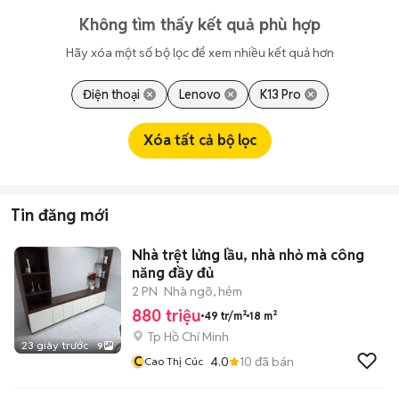
Không tìm thấy kết quả phù hợp
Hãy xóa một số bộ lọc để xem nhiều kết quả hơn
Điện thoại
Lenovo
K13 Pro
Xóa tất cả bộ lọc
Tin đăng mới
Nhà trệt lửng lầu, nhà nhỏ mà công
năng đầy đủ
2 PN
Nhà ngõ, hẻm
880 triệu
49 tr/m²
18 m²
Tp Hồ Chí Minh
23 giây trước
9
C
4.0
10
đã bán
Cao Thị Cúc