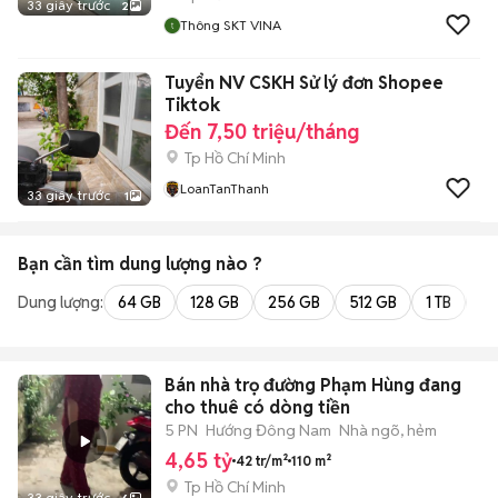
33 giây trước
2
Thông SKT VINA
Tuyển NV CSKH Sử lý đơn Shopee
Tiktok
Đến 7,50 triệu/tháng
Tp Hồ Chí Minh
LoanTanThanh
33 giây trước
1
Bạn cần tìm
dung lượng
nào ?
Dung lượng:
64 GB
128 GB
256 GB
512 GB
1 TB
2 
Bán nhà trọ đường Phạm Hùng đang
cho thuê có dòng tiền
5 PN
Hướng Đông Nam
Nhà ngõ, hẻm
4,65 tỷ
42 tr/m²
110 m²
Tp Hồ Chí Minh
33 giây trước