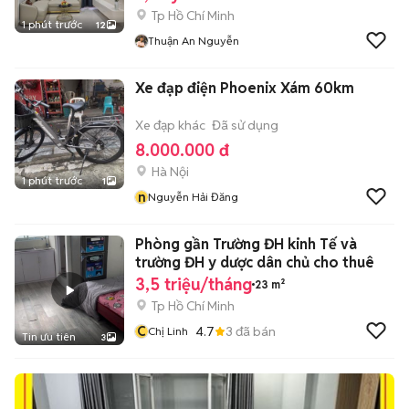
Tp Hồ Chí Minh
1 phút trước
12
Thuận An Nguyễn
Xe đạp điện Phoenix Xám 60km
Xe đạp khác
Đã sử dụng
8.000.000 đ
Hà Nội
1 phút trước
1
n
Nguyễn Hải Đăng
Phòng gần Trường ĐH kinh Tế và
trường ĐH y dược dân chủ cho thuê
3,5 triệu/tháng
23 m²
Tp Hồ Chí Minh
C
4.7
3
đã bán
Chị Linh
Tin ưu tiên
3