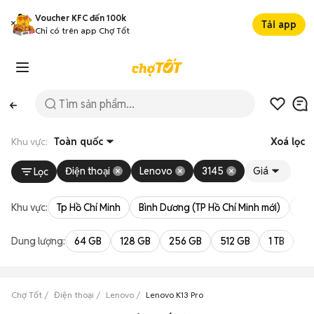
Voucher KFC đến 100k
Tải app
Chỉ có trên app Chợ Tốt
Khu vực:
Toàn quốc
Xoá lọc
Điện thoại
Lenovo
3145
Giá
Lọc
Khu vực:
Tp Hồ Chí Minh
Bình Dương (TP Hồ Chí Minh mới)
Bà 
Dung lượng:
64 GB
128 GB
256 GB
512 GB
1 TB
2 
Chợ Tốt
Điện thoại
Lenovo
Lenovo K13 Pro