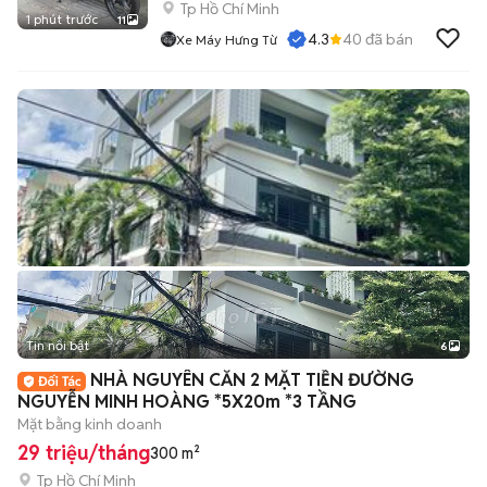
Tp Hồ Chí Minh
1 phút trước
11
4.3
40
đã bán
Xe Máy Hưng Từ
Tin nổi bật
6
+
2
NHÀ NGUYÊN CĂN 2 MẶT TIỀN ĐƯỜNG
NGUYỄN MINH HOÀNG *5X20m *3 TẦNG
Mặt bằng kinh doanh
29 triệu/tháng
300 m²
Tp Hồ Chí Minh