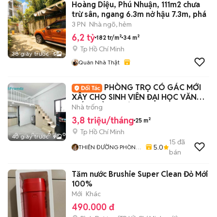
Hoàng Diệu, Phú Nhuận, 111m2 chưa
trừ sân, ngang 6.3m nở hậu 7.3m, phá
3 PN
Nhà ngõ, hẻm
6,2 tỷ
182 tr/m²
34 m²
Tp Hồ Chí Minh
38 giây trước
5
Quân Nhà Thật
PHÒNG TRỌ CÓ GÁC MỚI
XÂY CHO SINH VIÊN ĐẠI HỌC VĂN
HIẾN - HỒNG BÀNG
Nhà trống
3,8 triệu/tháng
25 m²
Tp Hồ Chí Minh
40 giây trước
9
15
đã
5.0
THIÊN ĐƯỜNG PHÒNG
bán
TRỌ - ALO HOME
Tăm nước Brushie Super Clean Đỏ Mới
100%
Mới
Khác
490.000 đ