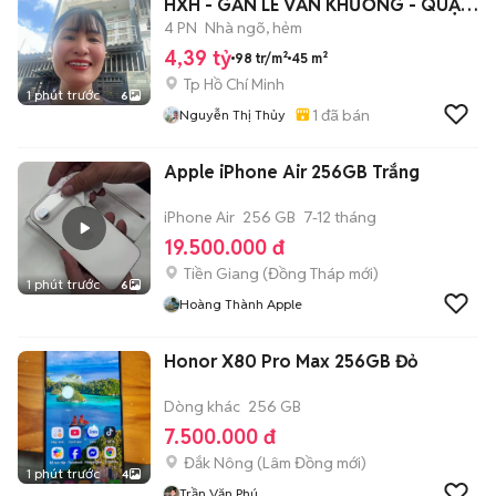
HXH - GẦN LÊ VĂN KHƯƠNG - QUẬN
12.
4 PN
Nhà ngõ, hẻm
4,39 tỷ
98 tr/m²
45 m²
Tp Hồ Chí Minh
1 phút trước
6
1
đã bán
Nguyễn Thị Thủy
Apple iPhone Air 256GB Trắng
iPhone Air
256 GB
7-12 tháng
19.500.000 đ
Tiền Giang
(
Đồng Tháp
mới)
1 phút trước
6
Hoàng Thành Apple
Honor X80 Pro Max 256GB Đỏ
Dòng khác
256 GB
7.500.000 đ
Đắk Nông
(
Lâm Đồng
mới)
1 phút trước
4
Trần Văn Phú