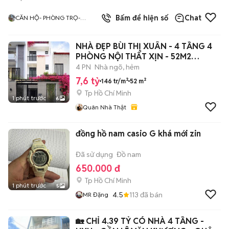
4.0
Bấm để hiện số
Chat
CĂN HỘ- PHÒNG TRỌ-
ĐÚNG HÌNH ĐÚNG GIÁ TÂN
BÌNH
NHÀ ĐẸP BÙI THỊ XUÂN - 4 TẦNG 4
PHÒNG NỘI THẤT XỊN - 52M2
(4*12.95)
4 PN
Nhà ngõ, hẻm
7,6 tỷ
146 tr/m²
52 m²
Tp Hồ Chí Minh
1 phút trước
6
Quân Nhà Thật
đồng hồ nam casio G khá mới zin
Đã sử dụng
Đồ nam
650.000 đ
Tp Hồ Chí Minh
1 phút trước
5
4.5
113
đã bán
MR Đặng
🏡 CHỈ 4.39 TỶ CÓ NHÀ 4 TẦNG -