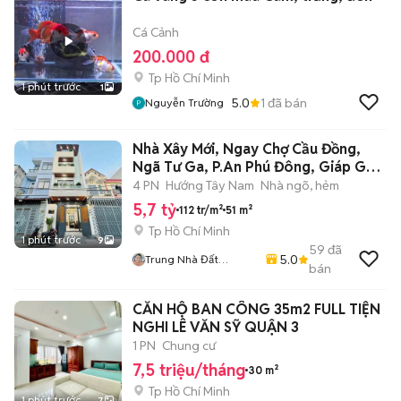
Cá Cảnh
200.000 đ
Tp Hồ Chí Minh
1 phút trước
1
5.0
1
đã bán
Nguyễn Trường
Nhà Xây Mới, Ngay Chợ Cầu Đồng,
Ngã Tư Ga, P.An Phú Đông, Giáp Gò
Vấp
4 PN
Hướng Tây Nam
Nhà ngõ, hẻm
5,7 tỷ
112 tr/m²
51 m²
Tp Hồ Chí Minh
1 phút trước
9
59
đã
5.0
Trung Nhà Đất
bán
0901888734
CĂN HỘ BAN CÔNG 35m2 FULL TIỆN
NGHI LÊ VĂN SỸ QUẬN 3
1 PN
Chung cư
7,5 triệu/tháng
30 m²
Tp Hồ Chí Minh
1 phút trước
7