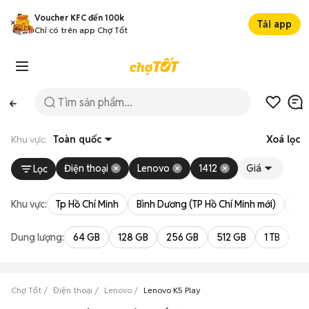
Voucher KFC đến 100k
Tải app
Chỉ có trên app Chợ Tốt
Khu vực:
Toàn quốc
Xoá lọc
Điện thoại
Lenovo
1412
Giá
Lọc
Khu vực:
Tp Hồ Chí Minh
Bình Dương (TP Hồ Chí Minh mới)
Bà 
Dung lượng:
64 GB
128 GB
256 GB
512 GB
1 TB
2 
Chợ Tốt
Điện thoại
Lenovo
Lenovo K5 Play