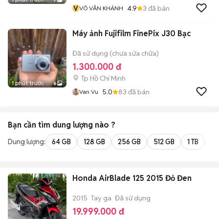
V
4.9
3
đã bán
VÕ VĂN KHÁNH
Máy ảnh Fujifilm FinePix J30 Bạc
Đã sử dụng (chưa sửa chữa)
1.300.000 đ
Tp Hồ Chí Minh
1 phút trước
6
5.0
83
đã bán
Van Vu
Bạn cần tìm
dung lượng
nào ?
Dung lượng:
64 GB
128 GB
256 GB
512 GB
1 TB
2 
Honda AirBlade 125 2015 Đỏ Đen
2015
Tay ga
Đã sử dụng
19.999.000 đ