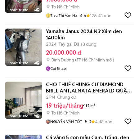
Tp Hồ Chí Minh
1 phút trước
6
T
4.5
128
đã bán
Tieu Thi Van Ha
Yamaha Janus 2024 Nữ Xám đen
1400km
2024
Tay ga
Đã sử dụng
20.000.000 đ
Bình Dương
(
TP Hồ Chí Minh
mới)
1 phút trước
4
Coi Bitcoi
CHO THUÊ CHUNG CƯ DIAMOND
BRILLIANT,ALNATA,EMERALD QUẬN
TÂN PHÚ
2 PN
Chung cư
19 triệu/tháng
112 m²
Tp Hồ Chí Minh
1 phút trước
9
5.0
4
đã bán
NGUYỄN VĂN TỐT
Cá vàng 5 con màu Cam, trắng, đen