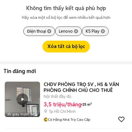
Không tìm thấy kết quả phù hợp
Hãy xóa một số bộ lọc để xem nhiều kết quả hơn
Điện thoại
Lenovo
K5 Play
Xóa tất cả bộ lọc
Tin đăng mới
CHDV PHÒNG TRỌ SV , HS & VĂN
PHÒNG CHÍNH CHỦ CHO THUÊ
Nội thất đầy đủ
3,5 triệu/tháng
25 m²
Tp Hồ Chí Minh
35 giây trước
10
C
Cô Hằng Nhà Trọ Cao Cấp