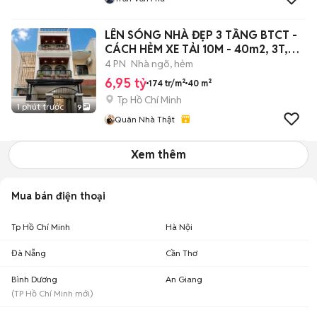
LÊN SÓNG NHÀ ĐẸP 3 TẦNG BTCT -
CÁCH HẺM XE TẢI 10M - 40m2, 3T,
4PN
4 PN
Nhà ngõ, hẻm
6,95 tỷ
174 tr/m²
40 m²
Tp Hồ Chí Minh
1 phút trước
9
Quân Nhà Thật
Xem thêm
Mua bán điện thoại
Tp Hồ Chí Minh
Hà Nội
Đà Nẵng
Cần Thơ
Bình Dương
An Giang
(
TP Hồ Chí Minh
mới)