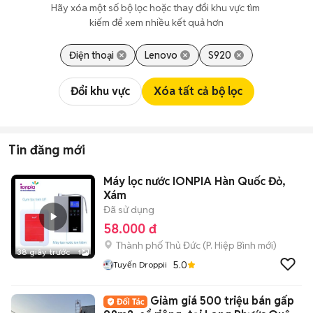
Hãy xóa một số bộ lọc hoặc thay đổi khu vực tìm 
kiếm để xem nhiều kết quả hơn
Điện thoại
Lenovo
S920
Đổi khu vực
Xóa tất cả bộ lọc
Tin đăng mới
Máy lọc nước IONPIA Hàn Quốc Đỏ,
Xám
Đã sử dụng
58.000 đ
Thành phố Thủ Đức
(
P. Hiệp Bình
mới)
38 giây trước
1
5.0
Tuyến Droppii
Giảm giá 500 triệu bán gấp