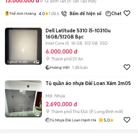
13.000.000 đ
Q. Bình Tân
(
P. Tân Tạo
mới)
T
4.0
1
đã bán
Bấm để hiện số
Chat
Thế Anh Hoàng
Dell Latitude 5310 i5-10310u
16GB/512GB Bạc
Intel Core i5
16 GB
512 GB
SSD
6.000.000 đ
Thành phố Dĩ An
1 phút trước
6
1
đã bán
Hoàng Việt
Tủ quần áo nhựa Đài Loan Xám 2m05
Mới
Nhựa
2.690.000 đ
Thành phố Thủ Đức
(
P. Long Bình
mới)
1 phút trước
1
5.0
Tủ Nhựa Đài Loan Hạnh Hà