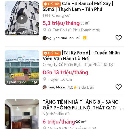
Căn Hộ Bancol Mới Xây |
55m2 | Thạch Lam - Tân Phú
1 PN
Chung cư
5,3 triệu/tháng
55 m²
Q. Tân Phú
(
P. Phú Thạnh
mới)
1 phút trước
12
Nguyên Nhà Tân Phú
[Tài Ký Food] - Tuyển Nhân
Viên Vận Hành Lò Hơi
Công Ty Cổ Phần Bột - Thực Phẩm Tài Ký
Đến 13 triệu/tháng
Huyện Củ Chi
1 phút trước
1
4.0
12
đã bán
Hằng Moon
TẶNG TIỀN NHÀ THÁNG 8 – SANG
GẤP PHÒNG FULL NỘI THẤT Q.10 – 6
TRIỆU/T
Nội thất đầy đủ
6 triệu/tháng
30 m²
Quận 10
(
P. Diên Hồng
mới)