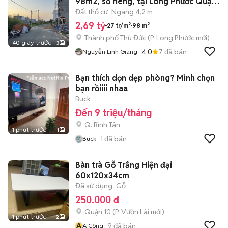
98m2, sổ riêng, tại Long Phước Quận
9, HCM
Đất thổ cư
Ngang 4,2 m
2,69 tỷ
27 tr/m²
98 m²
Thành phố Thủ Đức
(
P. Long Phước
mới)
40 giây trước
3
4.0
7
đã bán
Nguyễn Linh Giang
Bạn thích dọn dẹp phòng? Mình chọn
bạn rồiiii nhaa
Buck
Đến 9 triệu/tháng
Q. Bình Tân
1 phút trước
1
1
đã bán
Buck
Bàn trà Gỗ Trắng Hiện đại
60x120x34cm
Đã sử dụng
Gỗ
250.000 đ
Quận 10
(
P. Vườn Lài
mới)
1 phút trước
2
A
9
đã bán
A Công