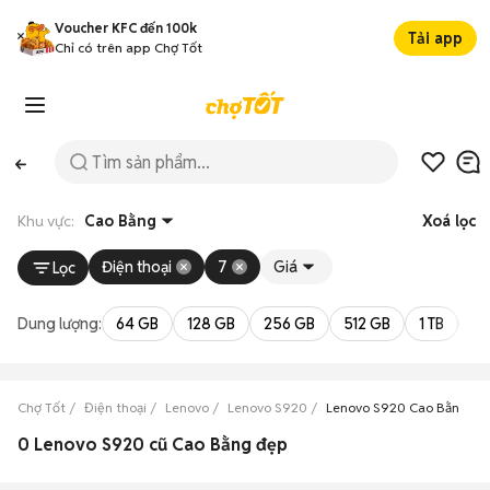
Voucher KFC đến 100k
Tải app
Chỉ có trên app Chợ Tốt
Khu vực:
Cao Bằng
Xoá lọc
Điện thoại
7
Giá
Lọc
Dung lượng:
64 GB
128 GB
256 GB
512 GB
1 TB
2 
Chợ Tốt
Điện thoại
Lenovo
Lenovo S920
Lenovo S920 Cao Bằng
0 Lenovo S920 cũ Cao Bằng đẹp