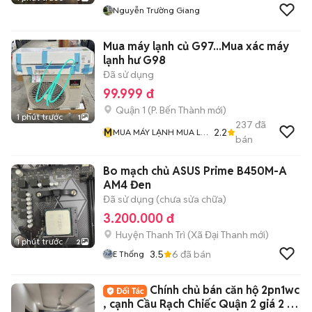
Nguyễn Trường Giang
Mua máy lạnh củ G97...Mua xác máy
lạnh hư G98
Đã sử dụng
99.999 đ
Quận 1
(
P. Bến Thành
mới)
1 phút trước
1
237
đã
M
2.2
MUA MÁY LẠNH MUA LƯ
bán
ĐỒNG Và MUA ĐỒ CỔ
Bo mạch chủ ASUS Prime B450M-A
AM4 Đen
Đã sử dụng (chưa sửa chữa)
3.200.000 đ
Huyện Thanh Trì
(
Xã Đại Thanh
mới)
1 phút trước
2
3.5
6
đã bán
E Thống
Chính chủ bán căn hộ 2pn1wc
, cạnh Cầu Rạch Chiếc Quận 2 giá 2 tỷ