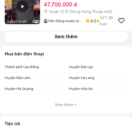
47.700.000 đ
Quận 12
(
P. Đông Hưng Thuận
mới)
227
đã
4.0
Tiến Dũng Audio Q12
2 phút trước
6
bán
HCM
Xem thêm
Mua bán điện thoại
Thành phố Cao Bằng
Huyện Bảo Lạc
Huyện Bảo Lâm
Huyện Hạ Lang
Huyện Hà Quảng
Huyện Hòa An
Xem thêm
Tiện ích