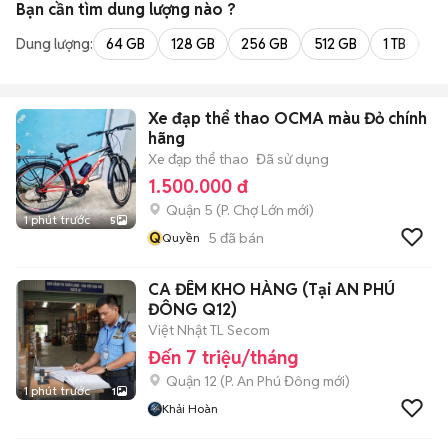
Bạn cần tìm
dung lượng
nào ?
Dung lượng:
64 GB
128 GB
256 GB
512 GB
1 TB
2 
Xe đạp thể thao OCMA màu Đỏ chính
hãng
Xe đạp thể thao
Đã sử dụng
1.500.000 đ
Quận 5
(
P. Chợ Lớn
mới)
1 phút trước
5
Q
5
đã bán
Quyền
CA ĐÊM KHO HÀNG (Tại AN PHÚ
ĐÔNG Q12)
Việt Nhật TL Secom
Đến 7 triệu/tháng
Quận 12
(
P. An Phú Đông
mới)
1 phút trước
1
Khải Hoàn