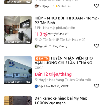
1 phút trước
4
3.5
9
đã bán
Mi Đặng
HIẾM - MTKD BÙI THỊ XUÂN - 116m2 -
P2 Tân Bình
3 PN
Nhà mặt phố, mặt tiền
11,3 tỷ
97 tr/m²
116 m²
Q. Tân Bình
(
P. Tân Sơn Hòa
mới)
2 phút trước
5
Nguyễn Trường Giang
TUYỂN NHÂN VIÊN KHO
VẬN LƯƠNG CHI 2 LẦN 1 THÁNG
GRGR
Đến 12 triệu/tháng
Huyện Hòa Vang
(
P. Liên Chiểu
mới)
2 phút trước
1
Việc Làm Thời Vụ GRGR
Dàn karaoke hàng bãi Mỹ Max
1.000W cực mạnh