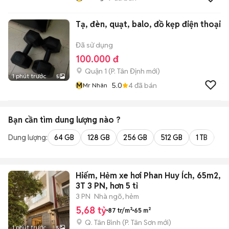
Tạ, đèn, quạt, balo, đồ kẹp điện thoại
Đã sử dụng
100.000 đ
Quận 1
(
P. Tân Định
mới)
1 phút trước
5
M
5.0
4
đã bán
Mr Nhân
Bạn cần tìm
dung lượng
nào ?
Dung lượng:
64 GB
128 GB
256 GB
512 GB
1 TB
2 
Hiếm, Hẻm xe hơi Phan Huy Ích, 65m2,
3T 3 PN, hơn 5 tỉ
3 PN
Nhà ngõ, hẻm
5,68 tỷ
87 tr/m²
65 m²
Q. Tân Bình
(
P. Tân Sơn
mới)
1 phút trước
5