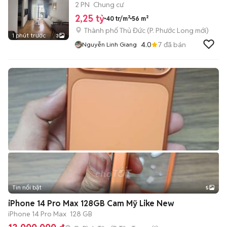
250
2 PN
Chung cư
2,25 tỷ
40 tr/m²
56 m²
Thành phố Thủ Đức
(
P. Phước Long
mới)
1 phút trước
3
4.0
7
đã bán
Nguyễn Linh Giang
Tin nổi bật
5
iPhone 14 Pro Max 128GB Cam Mỹ Like New
iPhone 14 Pro Max
128 GB