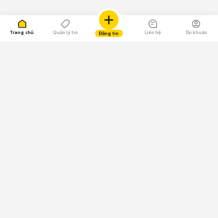
Trang chủ
Quản lý tin
Liên hệ
Tài khoản
Đăng tin
109.000 Bình chọn
Tải ứng dụng Chợ Tốt
Về Chợ Tốt
Quy chế sàn
Chính sách bảo mật
Giải quyết tranh chấp
CÔNG TY TNHH CHỢ TỐT - Người đại diện theo pháp luật:
Nguyễn Trọng Tấn; GPDKKD: 0312120782 do Sở KH & ĐT TP.HCM cấp ngày
11/01/2013;
GPMXH: 185/GP-BTTTT do Bộ Thông tin và Truyền thông
cấp ngày 09/07/2024 - Chịu trách nhiệm