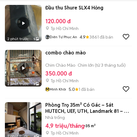
Đầu thu Shure SLX4 Hỏng
120.000 đ
Tp Hồ Chí Minh
4.9
3861
đã bán
Điên Tư Phuc An
2 phút trước
5
combo chào mào
Chim Chào Mào
Chim lớn (từ 3 tháng tuổi)
350.000 đ
Tp Hồ Chí Minh
2 phút trước
2
M
5.0
1
đã bán
Minh Khôi
Phòng Trọ 35m² Có Gác – Sát
HUTECH, UEF, UTH, Landmark 81 – Chỉ
4.9 Tr
Nhà trống
4,9 triệu/tháng
35 m²
Tp Hồ Chí Minh
2 phút trước
4