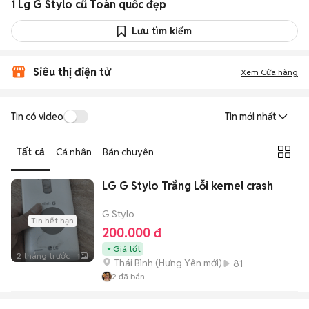
1 Lg G Stylo cũ Toàn quốc đẹp
Lưu tìm kiếm
Siêu thị điện tử
Xem Cửa hàng
Tin có video
Tin mới nhất
Tất cả
Cá nhân
Bán chuyên
LG G Stylo Trắng Lỗi kernel crash
G Stylo
Tin hết hạn
200.000 đ
Giá tốt
2 tháng trước
1
Thái Bình
(
Hưng Yên
mới)
81
2
đã bán