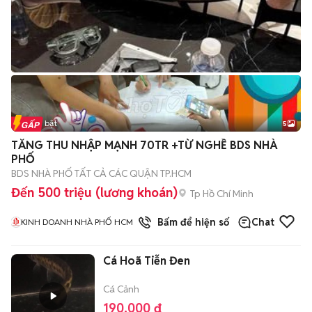
Tin nổi bật
5
TĂNG THU NHẬP MẠNH 70TR +TỪ NGHỀ BDS NHÀ
PHỐ
BDS NHÀ PHỐ TẤT CẢ CÁC QUẬN TP.HCM
Đến 500 triệu (lương khoán)
Tp Hồ Chí Minh
1
đã bán
Bấm để hiện số
Chat
KINH DOANH NHÀ PHỐ HCM
Cá Hoã Tiễn Đen
Cá Cảnh
190.000 đ