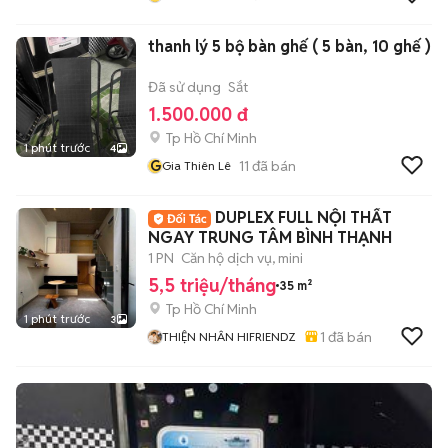
thanh lý 5 bộ bàn ghế ( 5 bàn, 10 ghế )
Đã sử dụng
Sắt
1.500.000 đ
Tp Hồ Chí Minh
1 phút trước
4
G
11
đã bán
Gia Thiên Lê
DUPLEX FULL NỘI THẤT
NGAY TRUNG TÂM BÌNH THẠNH
1 PN
Căn hộ dịch vụ, mini
5,5 triệu/tháng
35 m²
Tp Hồ Chí Minh
1 phút trước
3
1
đã bán
THIỆN NHÂN HIFRIENDZ