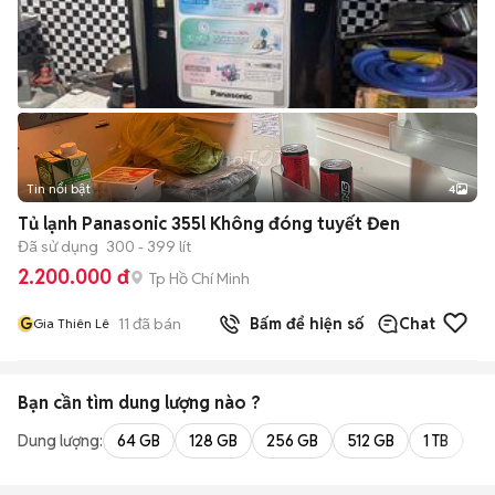
Tin nổi bật
4
Tủ lạnh Panasonic 355l Không đóng tuyết Đen
Đã sử dụng
300 - 399 lít
2.200.000 đ
Tp Hồ Chí Minh
G
11
đã bán
Bấm để hiện số
Chat
Gia Thiên Lê
Bạn cần tìm
dung lượng
nào ?
Dung lượng:
64 GB
128 GB
256 GB
512 GB
1 TB
2 