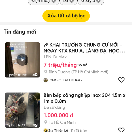
Điện thoại
LG
G Stylo
Xóa tất cả bộ lọc
Tin đăng mới
🎉 KHAI TRƯƠNG CHUNG CƯ MỚI –
NGAY KTX KHU A, LÀNG ĐẠI HỌC 🎉
📍 Tân Lập
1 PN
Duplex
7 triệu/tháng
35 m²
Bình Dương
(
TP Hồ Chí Minh
mới)
1 phút trước
4
LONG CHDV LĐHQG
Bàn bếp công nghiệp Inox 304 1.5m x
1m x 0.8m
Đã sử dụng
1.000.000 đ
Tp Hồ Chí Minh
1 phút trước
1
G
11
đã bán
Gia Thiên Lê