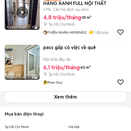
HÀNG XANH FULL NỘI THẤT
1 PN
Căn hộ dịch vụ, mini
4,8 triệu/tháng
25 m²
Tp Hồ Chí Minh
5 phút trước
7
1
đã bán
THIỆN NHÂN HIFRIENDZ
pass gấp có việc về quê
Nội thất đầy đủ
6,1 triệu/tháng
60 m²
Tp Hồ Chí Minh
5 phút trước
8
P
Phan Duy
Xem thêm
Mua bán điện thoại
Tp Hồ Chí Minh
Hà Nội