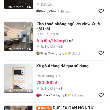
Đắk Lắk
4 phút trước
3
1
đã bán
Phong Chấn
Cho thuê phòng ngủ lớn view Q1 full
nội thất
1 PN
Chung cư
6 triệu/tháng
74 m²
Tp Hồ Chí Minh
4 phút trước
5
5.0
19
đã bán
Đăng Quang
Kệ gỗ 4 tầng đã qua sử dụng
Đã sử dụng
Gỗ
280.000 đ
Tp Hồ Chí Minh
4 phút trước
2
5.0
1
đã bán
Trí Hào Trương
DUPLEX GẦN NGÃ TƯ