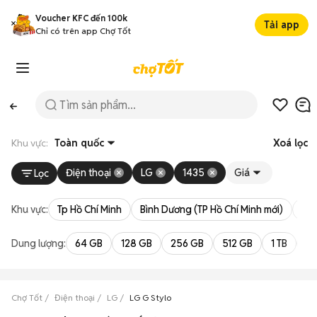
Voucher KFC đến 100k
Tải app
Chỉ có trên app Chợ Tốt
Khu vực:
Toàn quốc
Xoá lọc
Điện thoại
LG
1435
Giá
Lọc
Khu vực:
Tp Hồ Chí Minh
Bình Dương (TP Hồ Chí Minh mới)
Bà 
Dung lượng:
64 GB
128 GB
256 GB
512 GB
1 TB
2 
Chợ Tốt
Điện thoại
LG
LG G Stylo