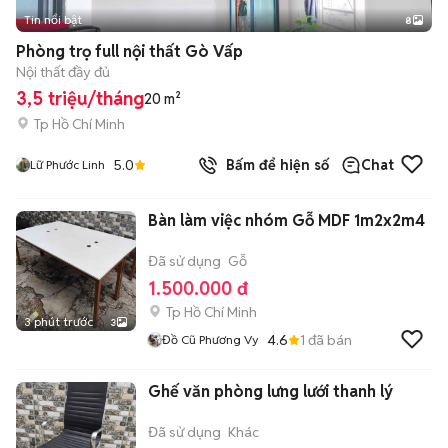
Tin nổi bật
8
+
2
Phòng trọ full nội thất Gò Vấp
Nội thất đầy đủ
3,5 triệu/tháng
20 m²
Tp Hồ Chí Minh
5.0
Bấm để hiện số
Chat
Lữ Phước Linh
Bàn làm việc nhóm Gỗ MDF 1m2x2m4
Đã sử dụng
Gỗ
1.500.000 đ
Tp Hồ Chí Minh
3 phút trước
3
4.6
1
đã bán
Đồ Cũ Phương Vy
Ghế văn phòng lưng lưới thanh lý
Đã sử dụng
Khác