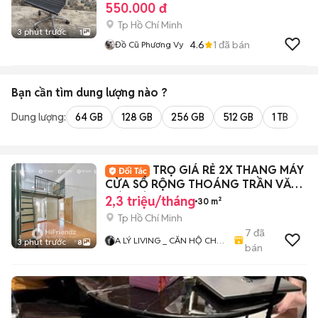
550.000 đ
Tp Hồ Chí Minh
3 phút trước
1
4.6
1
đã bán
Đồ Cũ Phương Vy
Bạn cần tìm
dung lượng
nào ?
Dung lượng:
64 GB
128 GB
256 GB
512 GB
1 TB
2 
TRỌ GIÁ RẺ 2X THANG MÁY
CỬA SỔ RỘNG THOÁNG TRẦN VĂN
GIÀU TỈNH LỘ 10
2,3 triệu/tháng
30 m²
Tp Hồ Chí Minh
7
đã
A LÝ LIVING _ CĂN HỘ CHO
3 phút trước
8
bán
THUÊ TP.HCM - PHÒNG TRỌ
- MBKD - KIOT - CHDV -
CHUNG CƯ - NHÀ Ở