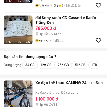
1 phút trước
5
A
3.6
3488
đã bán
Anh Manh
đài Sony radio CD Cassette Radio
Trắng Đen
785.000 đ
Tp Hồ Chí Minh
M
1
đã bán
Minh Ánh
1 phút trước
6
Bạn cần tìm
dung lượng
nào ?
Dung lượng:
64 GB
128 GB
256 GB
512 GB
1 TB
2 
Xe đạp thể thao XAMING 24 inch Đen
Xe đạp thể thao
Đã sử dụng
1.100.000 đ
Tp Hồ Chí Minh
1 phút trước