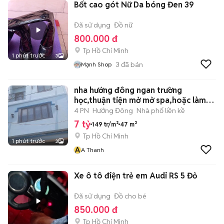
Bốt cao gót Nữ Da bóng Đen 39
Đã sử dụng
Đồ nữ
800.000 đ
Tp Hồ Chí Minh
1 phút trước
3
3
đã bán
Mạnh Shop
nha hướng đông ngan trường
học,thuận tiện mở mở spa,hoặc làm
can ho
4 PN
Hướng Đông
Nhà phố liền kề
7 tỷ
149 tr/m²
47 m²
Tp Hồ Chí Minh
1 phút trước
3
A
A Thanh
Xe ô tô điện trẻ em Audi RS 5 Đỏ
Đã sử dụng
Đồ cho bé
850.000 đ
Tp Hồ Chí Minh