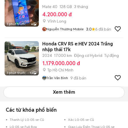
Mate 40
128 GB
3 tháng
4.200.000 đ
Vĩnh Long
1 phút trước
6
3.0
6
đã bán
Nguyễn Thương Mobile
Honda CRV RS e:HEV 2024 Trắng
nhập thái 17k
2024
17.000 km
Động cơ Hybrid
Tự động
1.179.000.000 đ
Tp Hồ Chí Minh
1 phút trước
12
9
đã bán
Trần Văn Bình
Xem thêm
Các từ khóa phổ biến
Thanh Lý LG G5 se Cũ
Xác LG G5 se Cũ
LG G5 se Full Box
Giao Lưu Điện Thoại LG G5 se