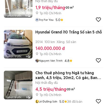
Nội thất đầy đủ
1,9 triệu/tháng
20 m²
Tp Hồ Chí Minh
1 phút trước
10
5.0
Trọ For You
Hyundai Grand i10 Trắng Số sàn 5 chỗ
2014
100 km
Xăng
Số sàn
140.000.000 đ
Tp Hồ Chí Minh
1 phút trước
11
4.8
Nguyen Van Trinh
Cho thuê phòng trọ Ngã tư hàng
xanh, 4,5 triệu, 20m2, Có gác, Ban
công
Nội thất đầy đủ
4,5 triệu/tháng
20 m²
Tp Hồ Chí Minh
1 phút trước
5
L
5.0
38
đã bán
Lê Đường Sơn