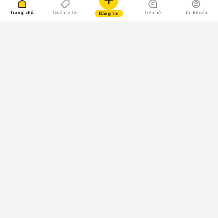
Trang chủ
Quản lý tin
Liên hệ
Tài khoản
Đăng tin
109.000 Bình chọn
Tải ứng dụng Chợ Tốt
Về Chợ Tốt
Quy chế sàn
Chính sách bảo mật
Giải quyết tranh chấp
CÔNG TY TNHH CHỢ TỐT - Người đại diện theo pháp luật:
Nguyễn Trọng Tấn; GPDKKD: 0312120782 do Sở KH & ĐT TP.HCM cấp ngày
11/01/2013;
GPMXH: 185/GP-BTTTT do Bộ Thông tin và Truyền thông
cấp ngày 09/07/2024 - Chịu trách nhiệm