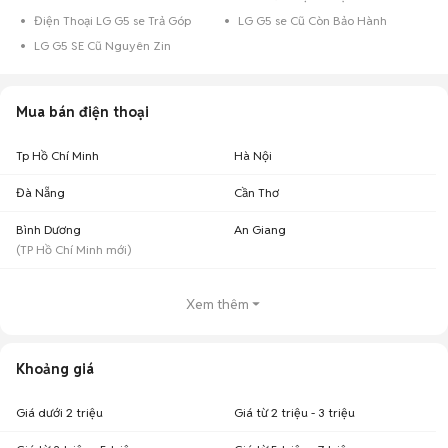
Điện Thoại LG G5 se Trả Góp
LG G5 se Cũ Còn Bảo Hành
LG G5 SE Cũ Nguyên Zin
Mua bán điện thoại
Tp Hồ Chí Minh
Hà Nội
Đà Nẵng
Cần Thơ
Bình Dương
An Giang
(
TP Hồ Chí Minh
mới)
Xem thêm
Khoảng giá
Giá dưới 2 triệu
Giá từ 2 triệu - 3 triệu