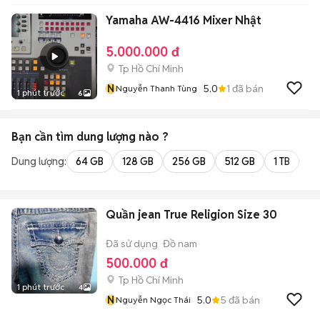
Yamaha AW-4416 Mixer Nhật
5.000.000 đ
Tp Hồ Chí Minh
N
5.0
1
đã bán
Nguyễn Thanh Tùng
1 phút trước
6
Bạn cần tìm
dung lượng
nào ?
Dung lượng:
64 GB
128 GB
256 GB
512 GB
1 TB
2 
Quần jean True Religion Size 30
Đã sử dụng
Đồ nam
500.000 đ
Tp Hồ Chí Minh
1 phút trước
4
N
5.0
5
đã bán
Nguyễn Ngọc Thái