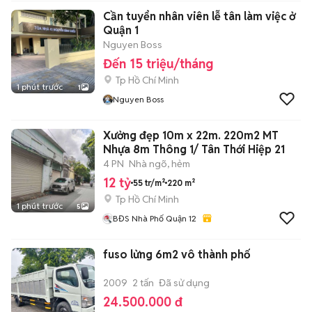
Cần tuyển nhân viên lễ tân làm việc ở
Quận 1
Nguyen Boss
Đến 15 triệu/tháng
Tp Hồ Chí Minh
1 phút trước
1
Nguyen Boss
Xưởng đẹp 10m x 22m. 220m2 MT
Nhựa 8m Thông 1/ Tân Thới Hiệp 21
4 PN
Nhà ngõ, hẻm
12 tỷ
55 tr/m²
220 m²
Tp Hồ Chí Minh
1 phút trước
5
BĐS Nhà Phố Quận 12
fuso lửng 6m2 vô thành phố
2009
2 tấn
Đã sử dụng
24.500.000 đ