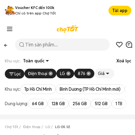
Voucher KFC đến 100k
Tải app
Chỉ có trên app Chợ Tốt
Khu vực:
Toàn quốc
Xoá lọc
Điện thoại
LG
876
Giá
Lọc
Khu vực:
Tp Hồ Chí Minh
Bình Dương (TP Hồ Chí Minh mới)
Bà 
Dung lượng:
64 GB
128 GB
256 GB
512 GB
1 TB
2 
Chợ Tốt
Điện thoại
LG
LG G5 SE