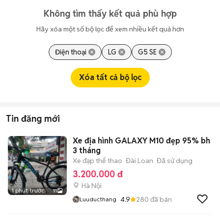
Không tìm thấy kết quả phù hợp
Hãy xóa một số bộ lọc để xem nhiều kết quả hơn
Điện thoại
LG
G5 SE
Xóa tất cả bộ lọc
Tin đăng mới
Xe địa hình GALAXY M10 đẹp 95% bh
3 tháng
Xe đạp thể thao
Đài Loan
Đã sử dụng
3.200.000 đ
Hà Nội
1 phút trước
11
4.9
280
đã bán
Luuducthang