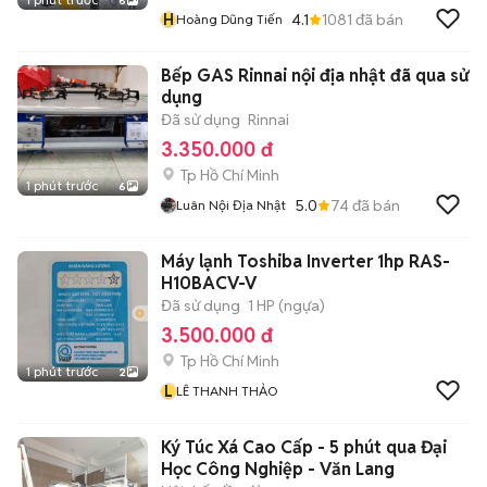
6
H
4.1
1081
đã bán
Hoàng Dũng Tiến
Bếp GAS Rinnai nội địa nhật đã qua sử
dụng
Đã sử dụng
Rinnai
3.350.000 đ
Tp Hồ Chí Minh
1 phút trước
6
5.0
74
đã bán
Luân Nội Địa Nhật
Máy lạnh Toshiba Inverter 1hp RAS-
H10BACV-V
Đã sử dụng
1 HP (ngựa)
3.500.000 đ
Tp Hồ Chí Minh
1 phút trước
2
L
LÊ THANH THẢO
Ký Túc Xá Cao Cấp - 5 phút qua Đại
Học Công Nghiệp - Văn Lang