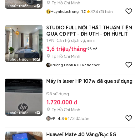
Tp Hồ Chí Minh
1 phút trước
6
h
1.0
324
đã bán
Huynhductrong
STUDIO FULL NỘI THẤT THUẬN TIỆN
QUA CĐ FPT - ĐH UTH - ĐH HUFLIT
1 PN
Căn hộ dịch vụ, mini
3,6 triệu/tháng
25 m²
Tp Hồ Chí Minh
1 phút trước
10
Trương Danh KTH Residence
Máy in laser HP 107w đã qua sử dụng
Đã sử dụng
1.720.000 đ
Tp Hồ Chí Minh
1 phút trước
1
4.4
173
đã bán
VP
Huawei Mate 40 Vàng/Bạc 5G