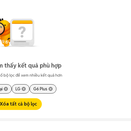
m thấy kết quả phù hợp
ố bộ lọc để xem nhiều kết quả hơn
ại
LG
G6 Plus
Xóa tất cả bộ lọc