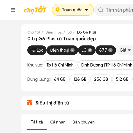
Toàn quốc
Chợ Tốt
Điện thoại
LG
LG G6 Plus
0 Lg G6 Plus cũ Toàn quốc đẹp
Lọc
Điện thoại
LG
877
Giá
Khu vực:
Tp Hồ Chí Minh
Bình Dương (TP Hồ Chí Minh
Dung lượng:
64 GB
128 GB
256 GB
512 GB
Siêu thị điện tử
Tất cả
Cá nhân
Bán chuyên