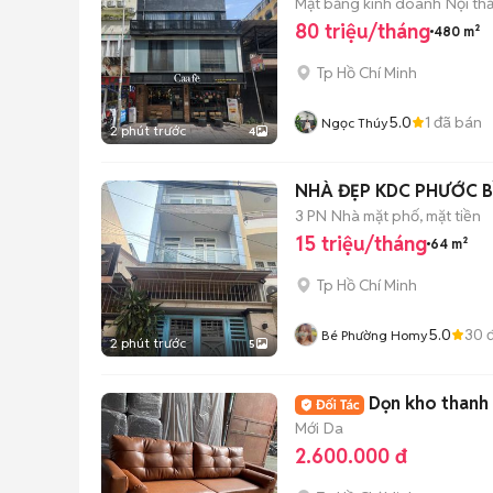
Mặt bằng kinh doanh
Nội th
80 triệu/tháng
480 m²
Tp Hồ Chí Minh
5.0
1
đã bán
Ngọc Thúy
2 phút trước
4
NHÀ ĐẸP KDC PHƯỚC B
3 PN
Nhà mặt phố, mặt tiền
15 triệu/tháng
64 m²
Tp Hồ Chí Minh
5.0
30
đ
Bé Phường Homy
2 phút trước
5
Dọn kho thanh 
Mới
Da
2.600.000 đ