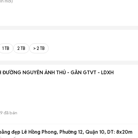
nh
mới)
1 TB
2 TB
> 2 TB
 ĐƯỜNG NGUYỄN ẢNH THỦ - GẦN GTVT - LDXH
9
đã bán
bằng đẹp Lê Hồng Phong, Phường 12, Quận 10, DT: 8x20m