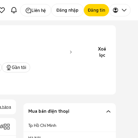
Đăng nhập
Đăng tin
Liên hệ
Xoá
lọc
Gần tôi
a hàng
Mua bán điện thoại
Tp Hồ Chí Minh
ới