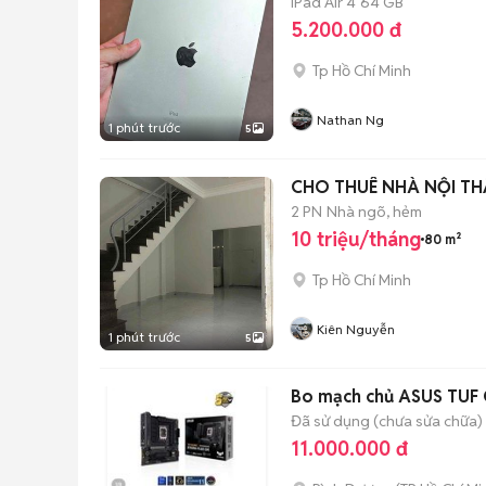
iPad Air 4
64 GB
5.200.000 đ
Tp Hồ Chí Minh
Nathan Ng
1 phút trước
5
CHO THUÊ NHÀ NỘI THẤ
2 PN
Nhà ngõ, hẻm
10 triệu/tháng
80 m²
Tp Hồ Chí Minh
Kiên Nguyễn
1 phút trước
5
Bo mạch chủ ASUS TUF
Đã sử dụng (chưa sửa chữa)
11.000.000 đ