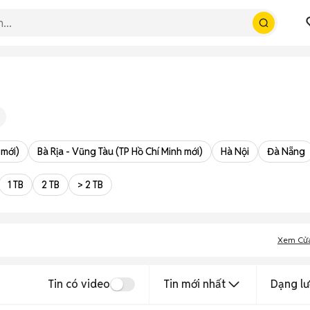
 mới)
Bà Rịa - Vũng Tàu (TP Hồ Chí Minh mới)
Hà Nội
Đà Nẵng
1 TB
2 TB
> 2 TB
Xem Cử
Tin có video
Tin mới nhất
Dạng lư