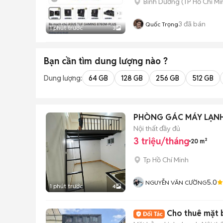
Bình Dương
(
TP Hồ Chí Mi
3
đã bán
Quốc Trọng
1 phút trước
3
Bạn cần tìm
dung lượng
nào ?
Dung lượng:
64 GB
128 GB
256 GB
512 GB
PHÒNG GÁC MÁY LẠNH
Nội thất đầy đủ
3 triệu/tháng
20 m²
Tp Hồ Chí Minh
5.0
NGUYỄN VĂN CƯỜNG
1 phút trước
4
Cho thuê mặt 