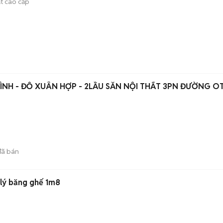
ất cao cấp
ÌNH - ĐỖ XUÂN HỢP - 2LẦU SẴN NỘI THẤT 3PN ĐƯỜNG O
ã bán
lý băng ghế 1m8