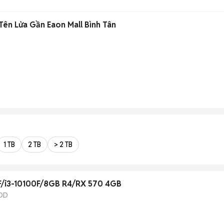
ên Lửa Gần Eaon Mall Bình Tân
1 TB
2 TB
> 2 TB
F/i3-10100F/8GB R4/RX 570 4GB
DD