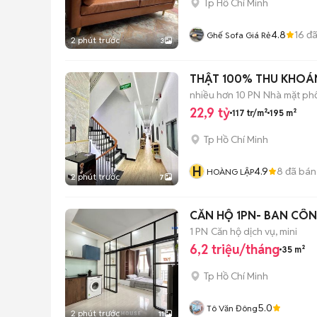
Tp Hồ Chí Minh
4.8
16
đã
Ghế Sofa Giá Rẻ
2 phút trước
3
THẬT 100% THU KHOÁN
nhiều hơn 10 PN
Nhà mặt phố
22,9 tỷ
117 tr/m²
195 m²
Tp Hồ Chí Minh
H
4.9
8
đã bán
HOÀNG LẬP
2 phút trước
7
CĂN HỘ 1PN- BAN CÔN
1 PN
Căn hộ dịch vụ, mini
6,2 triệu/tháng
35 m²
Tp Hồ Chí Minh
5.0
Tô Văn Đông
2 phút trước
11