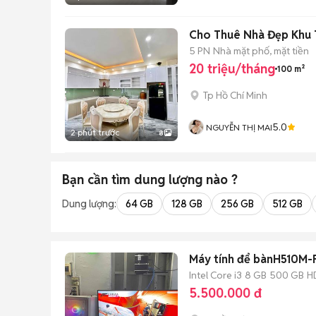
Cho Thuê Nhà Đẹp Khu T
5 PN
Nhà mặt phố, mặt tiền
20 triệu/tháng
100 m²
Tp Hồ Chí Minh
5.0
NGUYỄN THỊ MAI
2 phút trước
8
Bạn cần tìm
dung lượng
nào ?
Dung lượng:
64 GB
128 GB
256 GB
512 GB
Máy tính để bànH510M-
Intel Core i3
8 GB
500 GB
H
5.500.000 đ