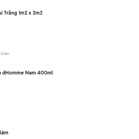
ại Trắng 1m2 x 2m2
 bán
ion dHomme Nam 400ml
 Xám