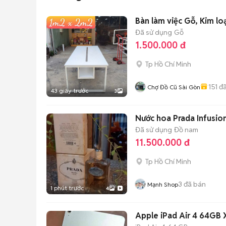
Bàn làm việc Gỗ, Kim lo
Đã sử dụng
Gỗ
1.500.000 đ
Tp Hồ Chí Minh
151
đã
Chợ Đồ Cũ Sài Gòn
43 giây trước
3
Nước hoa Prada Infus
Đã sử dụng
Đồ nam
11.500.000 đ
Tp Hồ Chí Minh
3
đã bán
Mạnh Shop
1 phút trước
4
Apple iPad Air 4 64GB