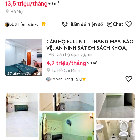
13,5 triệu/tháng
50 m²
Hà Nội
Bấm để hiện số
Chat
BĐS Trần Tuấn70
CĂN HỘ FULL NT - THANG MÁY, BẢO
VỆ, AN NINH SÁT ĐH BÁCH KHOA,
UEH 5P
1 PN
Căn hộ dịch vụ, mini
4,9 triệu/tháng
28 m²
Tp Hồ Chí Minh
27 giây trước
6
5.0
Tô Văn Đông