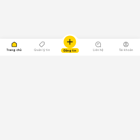
Trang chủ
Quản lý tin
Liên hệ
Tài khoản
Đăng tin
109.000 Bình chọn
Tải ứng dụng Chợ Tốt