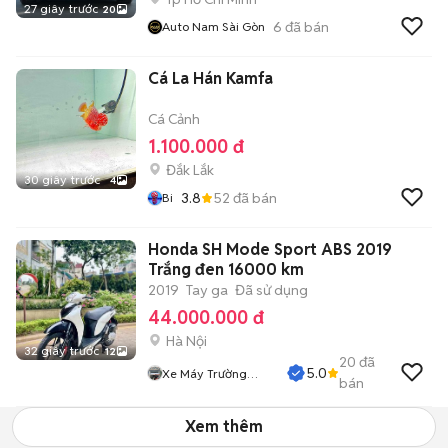
27 giây trước
20
6
đã bán
Auto Nam Sài Gòn
Cá La Hán Kamfa
Cá Cảnh
1.100.000 đ
Đắk Lắk
30 giây trước
4
3.8
52
đã bán
Bi
Honda SH Mode Sport ABS 2019
Trắng đen 16000 km
2019
Tay ga
Đã sử dụng
44.000.000 đ
Hà Nội
32 giây trước
12
20
đã
5.0
Xe Máy Trường
bán
Giang
Xem thêm