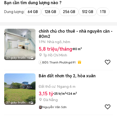
Bạn cần tìm
dung lượng
nào ?
Dung lượng:
64 GB
128 GB
256 GB
512 GB
1 TB
2 
chính chủ cho thuê - nhà nguyên căn -
80m2
1 PN
Nhà ngõ, hẻm
5,8 triệu/tháng
80 m²
Tp Hồ Chí Minh
27 giây trước
12
BĐS Thanh Phương691
Bán đất nhơn thọ 2, hòa xuân
Đất thổ cư
Ngang 6 m
3,15 tỷ
25 tr/m²
124 m²
Đà Nẵng
27 giây trước
5
Nguyễn Văn Sơn