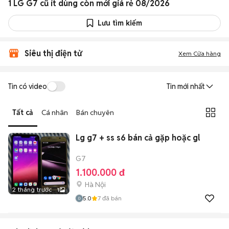
1 LG G7 cũ ít dùng còn mới giá rẻ 08/2026
Lưu tìm kiếm
Siêu thị điện tử
Xem Cửa hàng
Tin có video
Tin mới nhất
Tất cả
Cá nhân
Bán chuyên
Lg g7 + ss s6 bán cả gặp hoặc gl
G7
1.100.000 đ
Hà Nội
2 tháng trước
1
5.0
7
đã bán