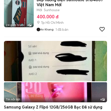
Việt Nam Mới
Mới
Sunhouse
400.000 đ
Tp Hồ Chí Minh
24 giây trước
4
1
đã bán
An Khang
Tin nổi bật
6
+
2
Samsung Galaxy Z Flip6 12GB/256GB Bạc Đã sử dụng