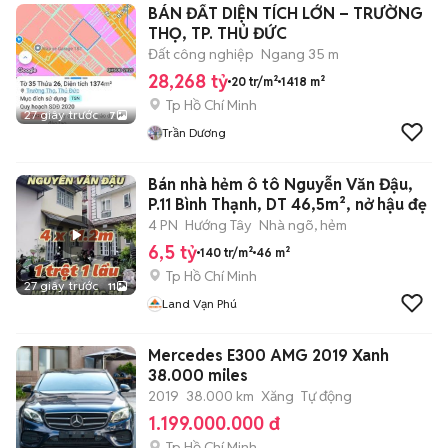
BÁN ĐẤT DIỆN TÍCH LỚN – TRƯỜNG
THỌ, TP. THỦ ĐỨC
Đất công nghiệp
Ngang 35 m
28,268 tỷ
20 tr/m²
1418 m²
Tp Hồ Chí Minh
27 giây trước
7
Trần Dương
Bán nhà hẻm ô tô Nguyễn Văn Đậu,
P.11 Bình Thạnh, DT 46,5m², nở hậu đẹ
4 PN
Hướng Tây
Nhà ngõ, hẻm
6,5 tỷ
140 tr/m²
46 m²
Tp Hồ Chí Minh
27 giây trước
11
Land Vạn Phú
Mercedes E300 AMG 2019 Xanh
38.000 miles
2019
38.000 km
Xăng
Tự động
1.199.000.000 đ
Tp Hồ Chí Minh