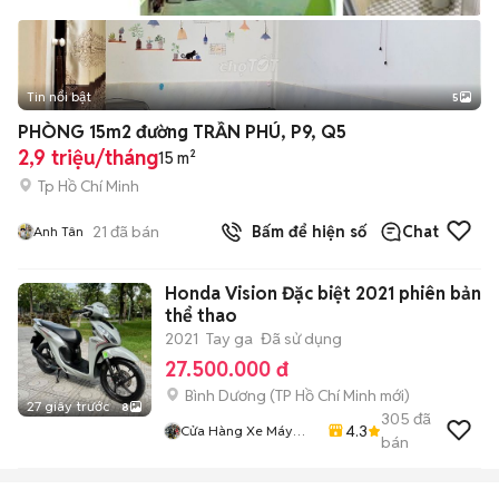
Tin nổi bật
5
PHÒNG 15m2 đường TRẦN PHÚ, P9, Q5
2,9 triệu/tháng
15 m²
Tp Hồ Chí Minh
21
đã bán
Bấm để hiện số
Chat
Anh Tân
Honda Vision Đặc biệt 2021 phiên bản
thể thao
2021
Tay ga
Đã sử dụng
27.500.000 đ
Bình Dương
(
TP Hồ Chí Minh
mới)
27 giây trước
8
305
đã
4.3
Cửa Hàng Xe Máy
bán
Kha Hoàng