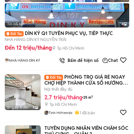
Tin nổi bật
4
DÌN KÝ Q1 TUYỂN PHỤC VỤ, TIẾP THỰC
NHÀ HÀNG DÌN KÝ NGUYỄN TRÃI
Đến 12 triệu/tháng
Tp Hồ Chí Minh
Bấm để hiện số
Chat
NHÀ HÀNG DÌN KÝ
PHÒNG TRỌ GIÁ RẺ NGAY
CHỢ HIỆP THÀNH CỬA SỔ HƯỚNG
GIÓ CỰC THOÁNG 🌿
Nội thất đầy đủ
2,7 triệu/tháng
25 m²
Tp Hồ Chí Minh
21 giây trước
5
1
đã bán
Tình Hifriendz
TUYỂN DỤNG NHÂN VIÊN CHĂM SÓC