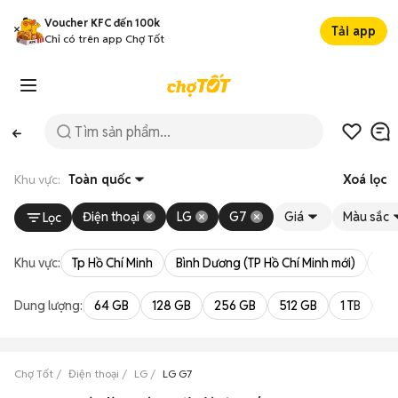
Voucher KFC đến 100k
Tải app
Chỉ có trên app Chợ Tốt
Khu vực:
Toàn quốc
Xoá lọc
Điện thoại
LG
G7
Giá
Màu sắc
Lọc
Khu vực:
Tp Hồ Chí Minh
Bình Dương (TP Hồ Chí Minh mới)
Bà 
Dung lượng:
64 GB
128 GB
256 GB
512 GB
1 TB
2 
Chợ Tốt
Điện thoại
LG
LG G7