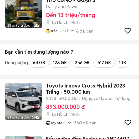
THÚ CƯNG - QUẬN 2
Daisy and Paws
Đến 13 triệu/tháng
Tp Hồ Chí Minh
21 giây trước
2
T
8
đã bán
Trần Hữu Đức
Bạn cần tìm
dung lượng
nào ?
Dung lượng:
64 GB
128 GB
256 GB
512 GB
1 TB
2 
Toyota Innova Cross Hybrid 2023
Trắng - 50.000 km
2023
50.000 km
Động cơ Hybrid
Tự động
893.000.000 đ
Tp Hồ Chí Minh
21 giây trước
20
380
đã bán
Toyota Sure
Bếp nướng điện Sunhouse SHD4607