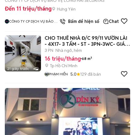
CÔNG TY CP DỊCH VỤ BẢO VỆ LONG HẢI SECURITAS
Đến 11 triệu/tháng
Hưng Yên
Bấm để hiện số
Chat
CÔNG TY CP DỊCH VỤ BẢO VỆ
LONG HẢI SECURITAS CHI
NHÁNH HÀ NỘI
CHO THUÊ NHÀ Đ/C 99/11 VƯỜN LÀI
- 4X17- 3 TẤM - ST - 3PN-3WC- GIÁ
RẺ
3 PN
Nhà ngõ, hẻm
16 triệu/tháng
68 m²
Tp Hồ Chí Minh
21 giây trước
4
5.0
129
đã bán
PHẠM HIỂN