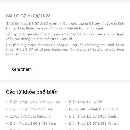
Giá LG G7 cũ 08/2026
Giá điện thoại LG G7 cũ đã giảm nhiều trong tháng 08 tuỳ thuộc vào tình
trạng, dung lượng và màu sắc sẽ có sự chênh lệch khác nhau.
Để cập nhật giá và thị trường mua bán LG G7 cũ, hãy theo dõi và tham
khảo các thông tin mới nhất trên Chợ Tốt.
Lưu ý:
Mức giá dựa trên các tin đăng tại Chợ Tốt, chỉ mang tính chất tham
khảo. Giá LG G7 cũ sẽ phụ thuộc vào tình trạng, phiên bản và các thoả
thuận khi mua bán.
Mua bán LG G7 cũ
Xem thêm
Chợ Tốt có 1 tin đăng bán, mua LG G7 cũ với nhiều khoảng giá giúp người
dùng dễ dàng tìm kiếm và so sánh giá cả.
Chợ Tốt - Nơi mua bán LG G7 cũ giá tốt nhất!
Các từ khóa phổ biến
Điện Thoại LG G7 Dưới 8GB Bạc
Điện Thoại LG G7 Đỏ
Điện Thoại LG G7 8GB Đen
LG G7 64GB Xanh Dương Quốc Tế
LG G7 64GB Bạc Quốc Tế
Điện Thoại LG G7 64GB Xanh Dương
Điện Thoại LG G7 64GB Xám
Điện Thoại LG G7 64GB Vàng Hồng