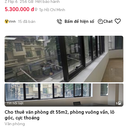
Z Flip 6
256 GB
Hết bảo hành
5.300.000 đ
Tp Hồ Chí Minh
V
15
đã bán
Bấm để hiện số
Chat
Vinh
Tin nổi bật
5
Cho thuê văn phòng dt 55m2, phòng vuông vắn, lô
góc, cực thoáng
Văn phòng