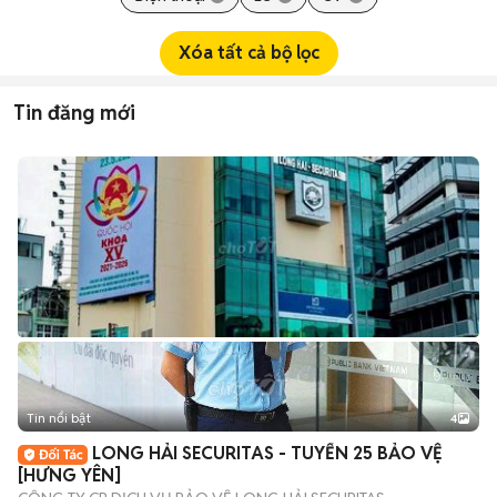
Xóa tất cả bộ lọc
Tin đăng mới
Tin nổi bật
4
LONG HẢI SECURITAS - TUYỂN 25 BẢO VỆ
[HƯNG YÊN]