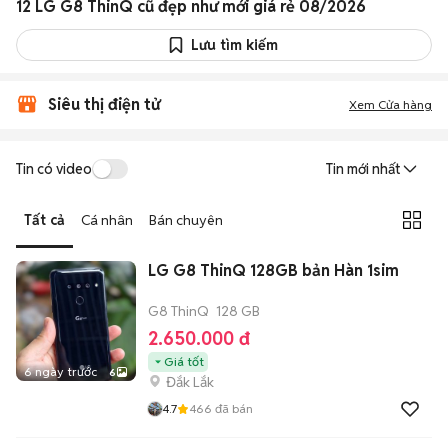
12 LG G8 ThinQ cũ đẹp như mới giá rẻ 08/2026
Lưu tìm kiếm
Siêu thị điện tử
Xem Cửa hàng
Tin có video
Tin mới nhất
Tất cả
Cá nhân
Bán chuyên
LG G8 ThinQ 128GB bản Hàn 1sim
G8 ThinQ
128 GB
2.650.000 đ
Giá tốt
6 ngày trước
6
Đắk Lắk
4.7
466
đã bán