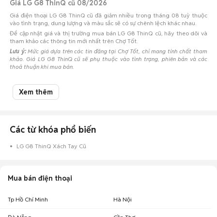
Giá LG G8 ThinQ cũ 08/2026
Giá điện thoại LG G8 ThinQ cũ đã giảm nhiều trong tháng 08 tuỳ thuộc
vào tình trạng, dung lượng và màu sắc sẽ có sự chênh lệch khác nhau.
Để cập nhật giá và thị trường mua bán LG G8 ThinQ cũ, hãy theo dõi và
tham khảo các thông tin mới nhất trên Chợ Tốt.
Lưu ý:
Mức giá dựa trên các tin đăng tại Chợ Tốt, chỉ mang tính chất tham
khảo. Giá LG G8 ThinQ cũ sẽ phụ thuộc vào tình trạng, phiên bản và các
thoả thuận khi mua bán.
Mua bán LG G8 ThinQ cũ
Xem thêm
Chợ Tốt có 12 tin đăng bán, mua LG G8 ThinQ cũ với nhiều khoảng giá
giúp người dùng dễ dàng tìm kiếm và so sánh giá cả.
Chợ Tốt - Nơi mua bán LG G8 ThinQ cũ giá tốt nhất!
Các từ khóa phổ biến
LG G8 ThinQ Xách Tay Cũ
Mua bán điện thoại
Tp Hồ Chí Minh
Hà Nội