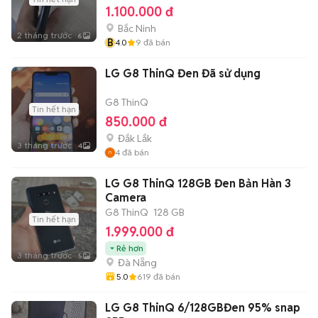
1.100.000 đ
Bắc Ninh
2 tháng trước
6
B
4.0
9
đã bán
LG G8 ThinQ Đen Đã sử dụng
G8 ThinQ
Tin hết hạn
850.000 đ
Đắk Lắk
3 tháng trước
4
4
đã bán
LG G8 ThinQ 128GB Đen Bản Hàn 3
Camera
G8 ThinQ
128 GB
Tin hết hạn
1.999.000 đ
Rẻ hơn
3 tháng trước
5
Đà Nẵng
5.0
619
đã bán
LG G8 ThinQ 6/128GBĐen 95% snap