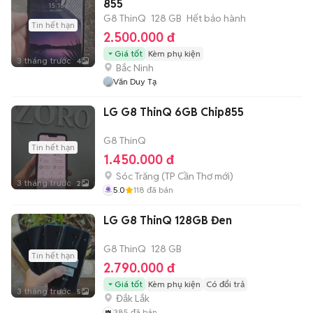
855
G8 ThinQ
128 GB
Hết bảo hành
Tin hết hạn
2.500.000 đ
Giá tốt
Kèm phụ kiện
3 tháng trước
4
Bắc Ninh
Văn Duy Tạ
LG G8 ThinQ 6GB Chip855
G8 ThinQ
Tin hết hạn
1.450.000 đ
Sóc Trăng
(
TP Cần Thơ
mới)
3 tháng trước
2
5.0
118
đã bán
LG G8 ThinQ 128GB Đen
G8 ThinQ
128 GB
Tin hết hạn
2.790.000 đ
Giá tốt
Kèm phụ kiện
Có đổi trả
3 tháng trước
5
Đắk Lắk
385
đã bán