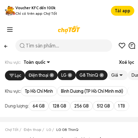
Voucher KFC đến 100k
Tải app
Chỉ có trên app Chợ Tốt
Khu vực:
Toàn quốc
Xoá lọc
Điện thoại
LG
G8 ThinQ
Giá
Du
Lọc
Khu vực:
Tp Hồ Chí Minh
Bình Dương (TP Hồ Chí Minh mới)
Bà 
Dung lượng:
64 GB
128 GB
256 GB
512 GB
1 TB
2 
Chợ Tốt
Điện thoại
LG
LG G8 ThinQ