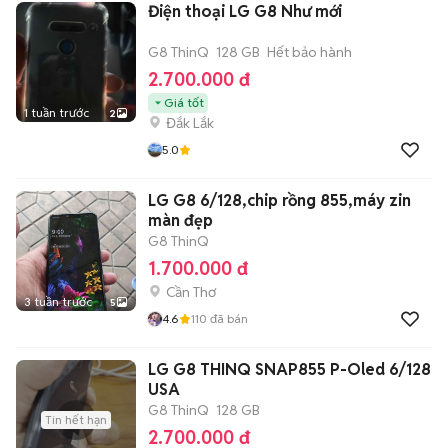
Điện thoại LG G8 Như mới
G8 ThinQ
128 GB
Hết bảo hành
2.700.000 đ
Giá tốt
1 tuần trước
2
Đắk Lắk
5.0
LG G8 6/128,chip rồng 855,máy zin
màn đẹp
G8 ThinQ
1.700.000 đ
Cần Thơ
3 tuần trước
5
4.6
110
đã bán
LG G8 THINQ SNAP855 P-Oled 6/128
USA
G8 ThinQ
128 GB
Tin hết hạn
2.700.000 đ