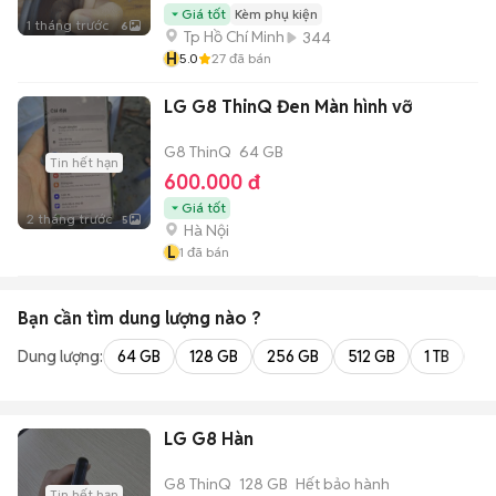
Giá tốt
Kèm phụ kiện
1 tháng trước
6
Tp Hồ Chí Minh
344
H
5.0
27
đã bán
LG G8 ThinQ Đen Màn hình vỡ
G8 ThinQ
64 GB
Tin hết hạn
600.000 đ
Giá tốt
2 tháng trước
5
Hà Nội
L
1
đã bán
Bạn cần tìm
dung lượng
nào ?
Dung lượng:
64 GB
128 GB
256 GB
512 GB
1 TB
2 
LG G8 Hàn
G8 ThinQ
128 GB
Hết bảo hành
Tin hết hạn