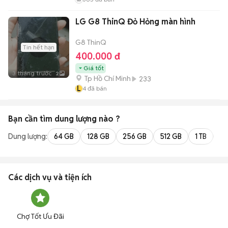
LG G8 ThinQ Đỏ Hỏng màn hình
G8 ThinQ
Tin hết hạn
400.000 đ
Giá tốt
3 tháng trước
2
Tp Hồ Chí Minh
233
L
4
đã bán
Bạn cần tìm
dung lượng
nào ?
Dung lượng:
64 GB
128 GB
256 GB
512 GB
1 TB
2 
Các dịch vụ và tiện ích
Chợ Tốt Ưu Đãi