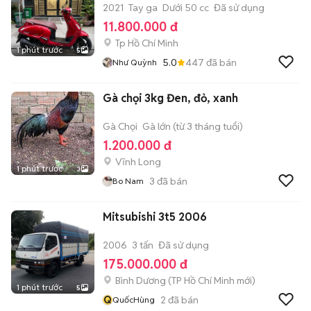
2021
Tay ga
Dưới 50 cc
Đã sử dụng
11.800.000 đ
Tp Hồ Chí Minh
1 phút trước
5
5.0
447
đã bán
Như Quỳnh
Gà chọi 3kg Đen, đỏ, xanh
Gà Chọi
Gà lớn (từ 3 tháng tuổi)
1.200.000 đ
Vĩnh Long
1 phút trước
3
3
đã bán
Bo Nam
Mitsubishi 3t5 2006
2006
3 tấn
Đã sử dụng
175.000.000 đ
Bình Dương
(
TP Hồ Chí Minh
mới)
1 phút trước
5
Q
2
đã bán
QuốcHùng