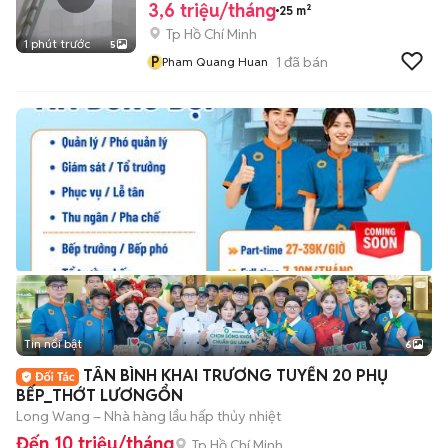
3,6 triệu/tháng
25 m²
Tp Hồ Chí Minh
1 phút trước
5
P
1
đã bán
Pham Quang Huan
Tin nổi bật
6
+
2
TÂN BÌNH KHAI TRƯƠNG TUYỂN 20 PHỤ
BẾP_THỚT LƯƠNGỔN
Long Wang – Nhà hàng lẩu hấp thủy nhiệt
Đến 10 triệu/tháng
Tp Hồ Chí Minh