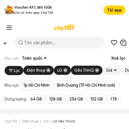
Voucher KFC đến 100k
Tải app
Chỉ có trên app Chợ Tốt
Khu vực:
Toàn quốc
Xoá lọc
Điện thoại
LG
G8x ThinQ
Giá
D
Lọc
Khu vực:
Tp Hồ Chí Minh
Bình Dương (TP Hồ Chí Minh mới)
Bà 
Dung lượng:
64 GB
128 GB
256 GB
512 GB
1 TB
2 
Chợ Tốt
Điện thoại
LG
LG G8x ThinQ