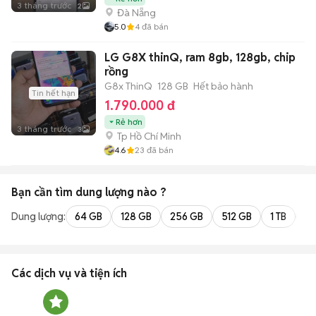
3 tháng trước
2
Đà Nẵng
5.0
4
đã bán
LG G8X thinQ, ram 8gb, 128gb, chip
rồng
G8x ThinQ
128 GB
Hết bảo hành
Tin hết hạn
1.790.000 đ
Rẻ hơn
3 tháng trước
3
Tp Hồ Chí Minh
4.6
23
đã bán
Bạn cần tìm
dung lượng
nào ?
Dung lượng:
64 GB
128 GB
256 GB
512 GB
1 TB
2 
Các dịch vụ và tiện ích