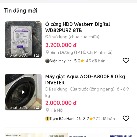
Tin đăng mới
Ổ cứng HDD Western Digital
WD82PURZ 8TB
Đã sử dụng (chưa sửa chữa)
3.200.000 đ
Bình Dương
(
TP Hồ Chí Minh
mới)
1 phút trước
6
5.0
145
đã bán
Điện Máy Pin
Máy giặt Aqua AQD-A800F 8.0 kg
INVETER
Đã sử dụng
Cửa trước (lồng ngang)
8 - 8.9
kg
2.000.000 đ
1 phút trước
6
Hà Nội
T
3.7
272
đã bán
Trạm Bảo Hành 23