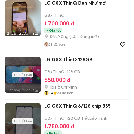
LG G8X ThinQ Đen Như mới
G8x ThinQ
1.700.000 đ
Giá tốt
2 tuần trước
5
Đắk Nông
(
Lâm Đồng
mới)
23
đã bán
LG G8X ThinQ 128GB
G8x ThinQ
128 GB
Tin hết hạn
550.000 đ
Tp Hồ Chí Minh
2 tháng trước
6
T
3.4
23
đã bán
LG G8X ThinQ 6/128 chip 855
G8x ThinQ
128 GB
Hết bảo hành
Tin hết hạn
1.750.000 đ
Rẻ hơn