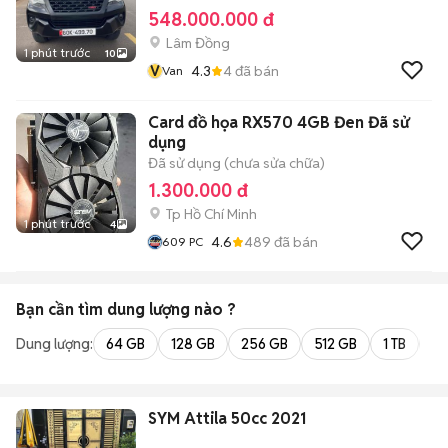
548.000.000 đ
Lâm Đồng
1 phút trước
10
V
4.3
4
đã bán
Van
Card đồ họa RX570 4GB Đen Đã sử
dụng
Đã sử dụng (chưa sửa chữa)
1.300.000 đ
Tp Hồ Chí Minh
1 phút trước
4
4.6
489
đã bán
609 PC
Bạn cần tìm
dung lượng
nào ?
Dung lượng:
64 GB
128 GB
256 GB
512 GB
1 TB
2 
SYM Attila 50cc 2021