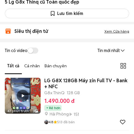
5 Lg G8x Thinq cũ Toàn quốc đẹp
Lưu tìm kiếm
Siêu thị điện tử
Xem Cửa hàng
Tin có video
Tin mới nhất
Tất cả
Cá nhân
Bán chuyên
LG G8X 128GB Máy zin Full TV - Bank
+ NFC
G8x ThinQ
128 GB
1.490.000 đ
Rẻ hơn
47 phút trước
3
Hải Phòng
151
4.8
513
đã bán