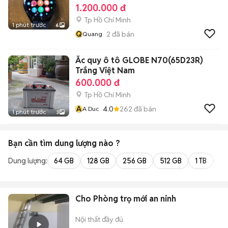
1.200.000 đ
Tp Hồ Chí Minh
1 phút trước
6
Q
2
đã bán
Quang
Ắc quy ô tô GLOBE N70(65D23R)
Trắng Việt Nam
600.000 đ
Tp Hồ Chí Minh
A
4.0
262
đã bán
A Duc
1 phút trước
3
Bạn cần tìm
dung lượng
nào ?
Dung lượng:
64 GB
128 GB
256 GB
512 GB
1 TB
2 
Cho Phòng trọ mới an ninh
Nội thất đầy đủ