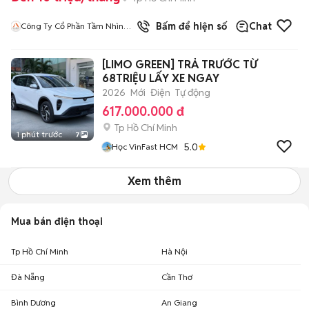
Bấm để hiện số
Chat
Công Ty Cổ Phần Tầm Nhìn
Quốc Tế Aladdin
[LIMO GREEN] TRẢ TRƯỚC TỪ
68TRIỆU LẤY XE NGAY
2026
Mới
Điện
Tự động
617.000.000 đ
Tp Hồ Chí Minh
1 phút trước
7
5.0
Học VinFast HCM
Xem thêm
Mua bán điện thoại
Tp Hồ Chí Minh
Hà Nội
Đà Nẵng
Cần Thơ
Bình Dương
An Giang