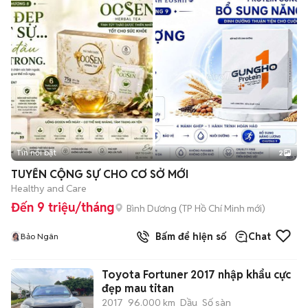
Tin nổi bật
2
TUYỂN CỘNG SỰ CHO CƠ SỞ MỚI
Healthy and Care
Đến 9 triệu/tháng
Bình Dương
(
TP Hồ Chí Minh
mới)
Bấm để hiện số
Chat
Bảo Ngân
Toyota Fortuner 2017 nhập khẩu cực
đẹp mau titan
2017
96.000 km
Dầu
Số sàn