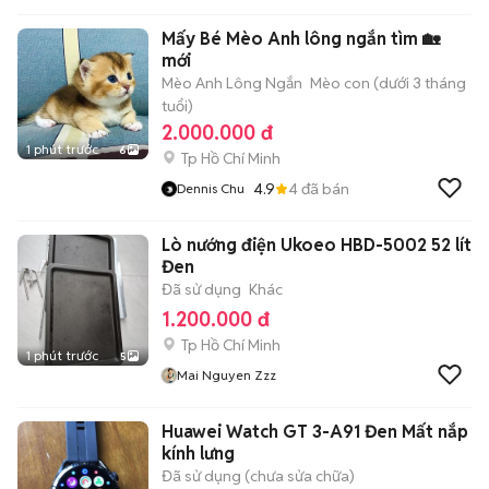
Mấy Bé Mèo Anh lông ngắn tìm 🏡
mới
Mèo Anh Lông Ngắn
Mèo con (dưới 3 tháng
tuổi)
2.000.000 đ
1 phút trước
6
Tp Hồ Chí Minh
4.9
4
đã bán
Dennis Chu
Lò nướng điện Ukoeo HBD-5002 52 lít
Đen
Đã sử dụng
Khác
1.200.000 đ
Tp Hồ Chí Minh
1 phút trước
5
Mai Nguyen Zzz
Huawei Watch GT 3-A91 Đen Mất nắp
kính lưng
Đã sử dụng (chưa sửa chữa)