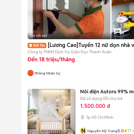
Tin nổi bật
[Lương Cao]Tuyển 12 nữ dọn nhà 
Công ty TNHH Dịch Vụ Giáo Dục Thanh Xuân
Đến 18 triệu/tháng
Phòng Nhân Sự
Nôi điện Autoru 99% mớ
Đã sử dụng
Đồ cho bé
1.500.000 đ
Tp Hồ Chí Minh
N
5.0
17
đ
Nguyễn Mỹ Trang
1 phút trước
4