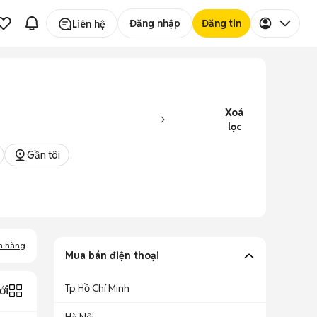
Đăng nhập
Đăng tin
Liên hệ
Xoá
lọc
Gần tôi
a hàng
Mua bán điện thoại
Tp Hồ Chí Minh
ới