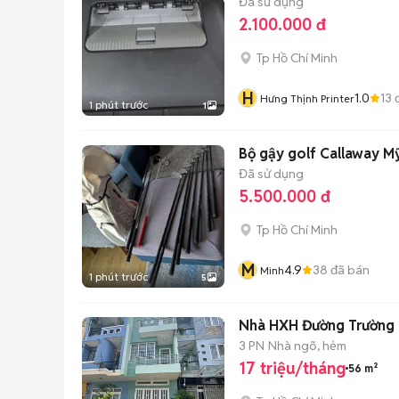
Đã sử dụng
2.100.000 đ
Tp Hồ Chí Minh
H
1.0
13
đ
Hưng Thịnh Printer
1 phút trước
1
Bộ gậy golf Callaway Mỹ
Đã sử dụng
5.500.000 đ
Tp Hồ Chí Minh
M
4.9
38
đã bán
Minh
1 phút trước
5
Nhà HXH Đường Trường Ch
3 PN
Nhà ngõ, hẻm
17 triệu/tháng
56 m²