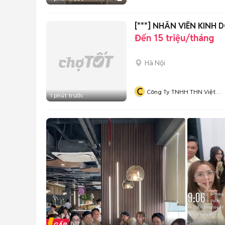
[***] NHÂN VIÊN KIN
Đến 15 triệu/tháng
Hà Nội
C
Công Ty TNHH THN Việt
1 phút trước
Nam
Tin nổi bật