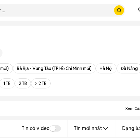
 mới)
Bà Rịa - Vũng Tàu (TP Hồ Chí Minh mới)
Hà Nội
Đà Nẵng
1 TB
2 TB
> 2 TB
Xem Cử
Tin có video
Tin mới nhất
Dạng lư