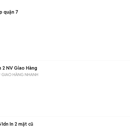
p quận 7
n 2 NV Giao Hàng
Ụ GIAO HÀNG NHANH
61dn In 2 mặt cũ