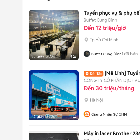
Tuyển phục vụ & phụ bế
Buffet Cung Đình
Đến 12 triệu/giờ
Tp Hồ Chí Minh
1
đã bán
Buffet Cung Đình
33 giây trước
6
[Mê Linh] Tuyể
CÔNG TY CỔ PHẦN DỊCH V
Đến 30 triệu/tháng
Hà Nội
Giang Nhân Sự GHN
42 giây trước
1
Máy in laser Brother 23