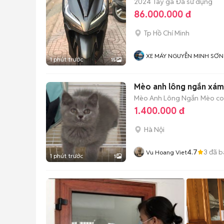
2024
Tay ga
Đã sử dụng
86.000.000 đ
Tp Hồ Chí Minh
XE MÁY NGUYỄN MINH SƠN
1 phút trước
15
Mèo anh lông ngắn xám 
Mèo Anh Lông Ngắn
Mèo con
1.400.000 đ
Hà Nội
4.7
3
đã b
Vu Hoang Viet
1 phút trước
1