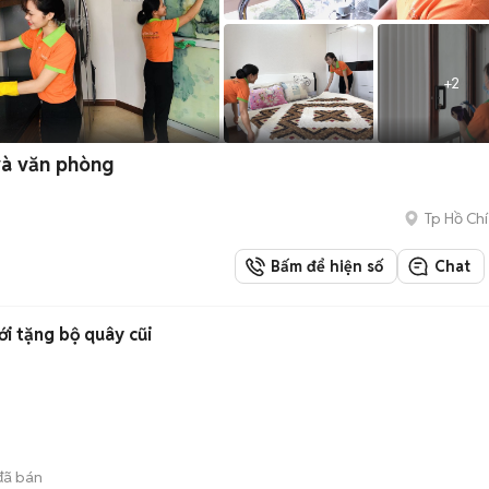
+
2
và văn phòng
Tp Hồ Chí
Bấm để hiện số
Chat
i tặng bộ quây cũi
ã bán