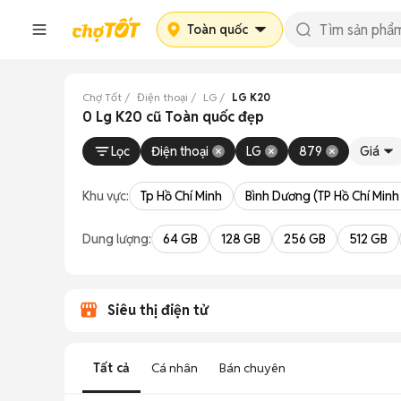
Toàn quốc
Chợ Tốt
Điện thoại
LG
LG K20
0 Lg K20 cũ Toàn quốc đẹp
Lọc
Điện thoại
LG
879
Giá
Khu vực:
Tp Hồ Chí Minh
Bình Dương (TP Hồ Chí Minh
Dung lượng:
64 GB
128 GB
256 GB
512 GB
Siêu thị điện tử
Tất cả
Cá nhân
Bán chuyên