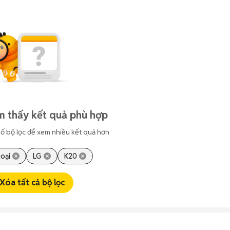
m thấy kết quả phù hợp
ố bộ lọc để xem nhiều kết quả hơn
hoại
LG
K20
Xóa tất cả bộ lọc