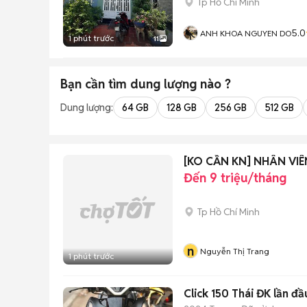
Tp Hồ Chí Minh
5.0
ANH KHOA NGUYEN DO
1 phút trước
11
Bạn cần tìm
dung lượng
nào ?
Dung lượng:
64 GB
128 GB
256 GB
512 GB
[KO CẦN KN] NHÂN VI
Đến 9 triệu/tháng
Tp Hồ Chí Minh
n
Nguyễn Thị Trang
1 phút trước
Click 150 Thái ĐK lần 