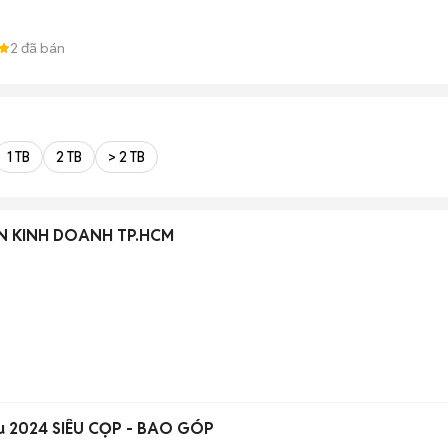
2
đã bán
1 TB
2 TB
> 2 TB
ÊN KINH DOANH TP.HCM
đầu 2024 SIÊU CỌP - BAO GÓP