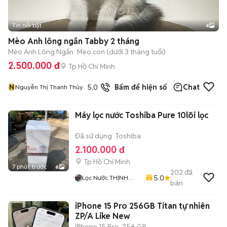
Tin nổi bật
4
Mèo Anh lông ngắn Tabby 2 tháng
Mèo Anh Lông Ngắn
Mèo con (dưới 3 tháng tuổi)
2.500.000 đ
Tp Hồ Chí Minh
N
5.0
19
đã bán
Bấm để hiện số
Chat
Nguyễn Thị Thanh Thủy
Máy lọc nước Toshiba Pure 10lõi lọc
Đã sử dụng
Toshiba
2.100.000 đ
Tp Hồ Chí Minh
7 phút trước
6
202
đã
5.0
Lọc Nước THỊNH
bán
THÀNH
iPhone 15 Pro 256GB Titan tự nhiên
ZP/A Like New
iPhone 15 Pro
256 GB