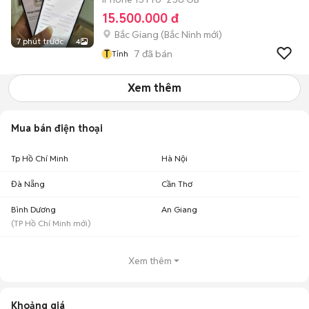
15.500.000 đ
Bắc Giang
(
Bắc Ninh
mới)
7 phút trước
4
T
7
đã bán
Tỉnh
Xem thêm
Mua bán điện thoại
Tp Hồ Chí Minh
Hà Nội
Đà Nẵng
Cần Thơ
Bình Dương
An Giang
(
TP Hồ Chí Minh
mới)
Xem thêm
Khoảng giá