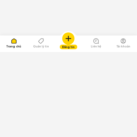
Trang chủ
Quản lý tin
Liên hệ
Tài khoản
Đăng tin
109.000 Bình chọn
Tải ứng dụng Chợ Tốt
Về Chợ Tốt
Quy chế sàn