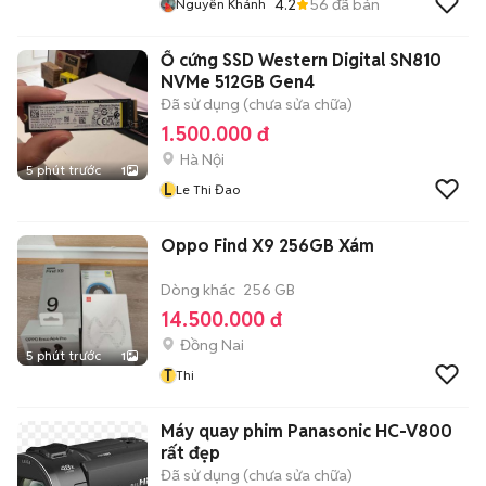
4.2
56
đã bán
Nguyễn Khánh
Ổ cứng SSD Western Digital SN810
NVMe 512GB Gen4
Đã sử dụng (chưa sửa chữa)
1.500.000 đ
Hà Nội
5 phút trước
1
L
Le Thi Đao
Oppo Find X9 256GB Xám
Dòng khác
256 GB
14.500.000 đ
Đồng Nai
5 phút trước
1
T
Thi
Máy quay phim Panasonic HC-V800
rất đẹp
Đã sử dụng (chưa sửa chữa)