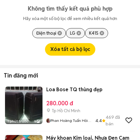
Không tìm thấy kết quả phù hợp
Hãy xóa một số bộ lọc để xem nhiều kết quả hơn
Điện thoại
LG
K41S
Xóa tất cả bộ lọc
Tin đăng mới
Loa Bose TQ thùng đẹp
280.000 đ
Tp Hồ Chí Minh
469
đã
4.4
Phan Hoàng Tuấn Hỏi
1 phút trước
5
bán
Chơi Cho Vui Thì Bỏ
Qua Dùm
Máy khoan Kim loại, Nhựa Đen Cam