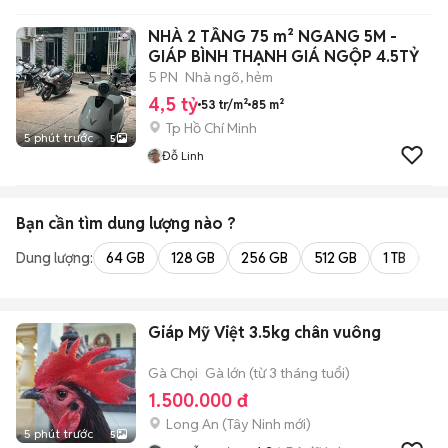
NHÀ 2 TẦNG 75 m² NGANG 5M -
GIÁP BÌNH THẠNH GIÁ NGỘP 4.5TỶ
5 PN
Nhà ngõ, hẻm
4,5 tỷ
53 tr/m²
85 m²
Tp Hồ Chí Minh
5 phút trước
5
Đỗ Linh
Bạn cần tìm
dung lượng
nào ?
Dung lượng:
64 GB
128 GB
256 GB
512 GB
1 TB
2 
Giáp Mỹ Việt 3.5kg chân vuông
Gà Chọi
Gà lớn (từ 3 tháng tuổi)
1.500.000 đ
Long An
(
Tây Ninh
mới)
5 phút trước
5