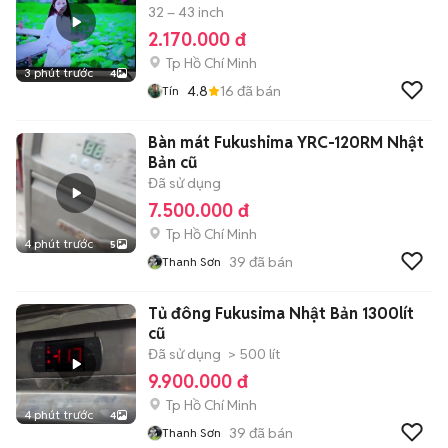
32 – 43 inch
2.170.000 đ
Tp Hồ Chí Minh
3 phút trước
4
4.8
16
đã bán
Tín
Bàn mát Fukushima YRC-120RM Nhật
Bản cũ
Đã sử dụng
7.500.000 đ
Tp Hồ Chí Minh
4 phút trước
5
39
đã bán
Thanh Sơn
Tủ đông Fukusima Nhật Bản 1300lít
cũ
Đã sử dụng
> 500 lít
9.900.000 đ
Tp Hồ Chí Minh
4 phút trước
4
39
đã bán
Thanh Sơn