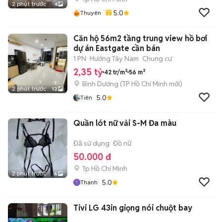
2 phút trước
4
5.0
Thuyên
Căn hộ 56m2 tầng trung view hồ bơi
dự án Eastgate cần bán
1 PN
Hướng Tây Nam
Chung cư
2,35 tỷ
42 tr/m²
56 m²
Bình Dương
(
TP Hồ Chí Minh
mới)
2 phút trước
12
5.0
Tiên
Quần lót nữ vải S-M Đa màu
Đã sử dụng
Đồ nữ
50.000 đ
Tp Hồ Chí Minh
2 phút trước
6
5.0
Thanh
Tivi LG 43in giọng nói chuột bay