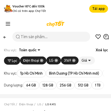
Voucher KFC đến 100k
Tải app
Chỉ có trên app Chợ Tốt
Khu vực:
Toàn quốc
Xoá lọc
Điện thoại
LG
3169
Giá
Lọc
Khu vực:
Tp Hồ Chí Minh
Bình Dương (TP Hồ Chí Minh mới)
Bà 
Dung lượng:
64 GB
128 GB
256 GB
512 GB
1 TB
2 
Chợ Tốt
Điện thoại
LG
LG K41S