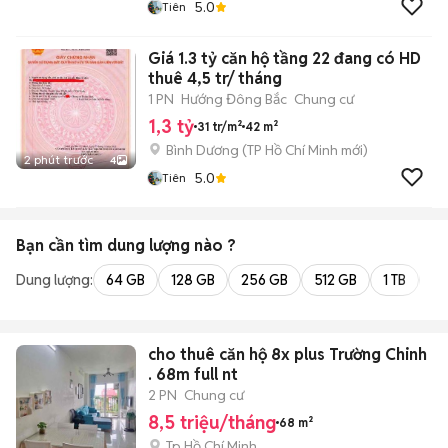
5.0
Tiên
Giá 1.3 tỷ căn hộ tầng 22 đang có HD
thuê 4,5 tr/ tháng
1 PN
Hướng Đông Bắc
Chung cư
1,3 tỷ
31 tr/m²
42 m²
Bình Dương
(
TP Hồ Chí Minh
mới)
2 phút trước
4
5.0
Tiên
Bạn cần tìm
dung lượng
nào ?
Dung lượng:
64 GB
128 GB
256 GB
512 GB
1 TB
2 
cho thuê căn hộ 8x plus Trường Chinh
. 68m full nt
2 PN
Chung cư
8,5 triệu/tháng
68 m²
Tp Hồ Chí Minh