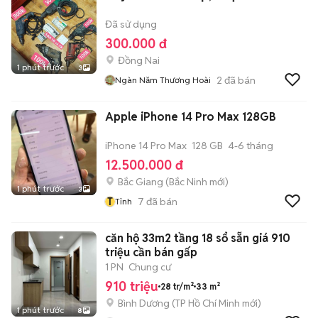
Đã sử dụng
300.000 đ
Đồng Nai
1 phút trước
3
2
đã bán
Ngàn Năm Thương Hoài
Apple iPhone 14 Pro Max 128GB
iPhone 14 Pro Max
128 GB
4-6 tháng
12.500.000 đ
Bắc Giang
(
Bắc Ninh
mới)
1 phút trước
3
T
7
đã bán
Tỉnh
căn hộ 33m2 tầng 18 sổ sẵn giá 910
triệu cần bán gấp
1 PN
Chung cư
910 triệu
28 tr/m²
33 m²
Bình Dương
(
TP Hồ Chí Minh
mới)
1 phút trước
8