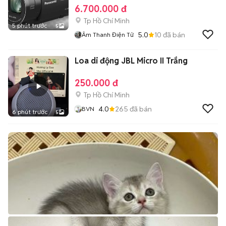
6.700.000 đ
Tp Hồ Chí Minh
5 phút trước
5
5.0
10
đã bán
Âm Thanh Điện Tử
Loa di động JBL Micro II Trắng
250.000 đ
Tp Hồ Chí Minh
4.0
265
đã bán
BVN
6 phút trước
5