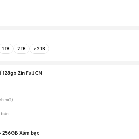
1 TB
2 TB
> 2 TB
 128gb Zin Full CN
nh
mới)
 bán
 6 256GB Xám bạc