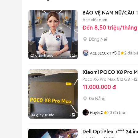
BẢO VỆ NAM NỮ/CẦU T
Ace việt nam
Đến 8,50 triệu/tháng
Đồng Nai
5.0
2
đã b
ACE SECURITY
21 giây trước
2
Xiaomi POCO X8 Pro M
Poco X8 Pro Max
512 GB
>12
11.000.000 đ
Đà Nẵng
5.0
23
đã bán
Huy
34 giây trước
5
Dell OptiPlex 7*** 24 i