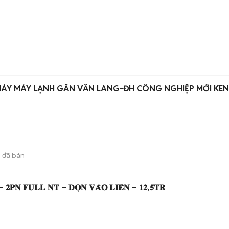
ÁY MÁY LẠNH GẦN VĂN LANG-ĐH CÔNG NGHIỆP MỚI KE
5
đã bán
𝐏𝐍 𝐅𝐔𝐋𝐋 𝐍𝐓 – 𝐃𝐎̣𝐍 𝐕𝐀̀𝐎 𝐋𝐈𝐄̂̀𝐍 – 𝟏𝟐,𝟓𝐓𝐑