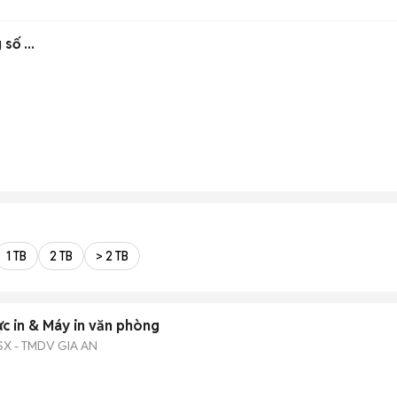
số ...
1 TB
2 TB
> 2 TB
c in & Máy in văn phòng
X - TMDV GIA AN