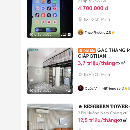
Z Flip 6
256 GB
4.700.000 đ
Tp Hồ Chí Minh
2.8
Thảo Phương
40 giây trước
2
GÁC THANG M
GIÁP BTHAN
3,7 triệu/tháng
25 m²
Tp Hồ Chí Minh
5.0
Quốc Vinh HiFriendz
40 giây trước
7
🔥 𝐑𝐄𝐒𝐆𝐑𝐄𝐄𝐍 𝐓𝐎𝐖𝐄𝐑 – 
2 PN
Hướng Nam
Chung cư
12,5 triệu/tháng
53 m²