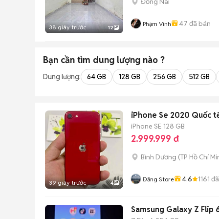
Đồng Nai
47
đã bán
Phạm Vinh
38 giây trước
12
Bạn cần tìm
dung lượng
nào ?
Dung lượng:
64 GB
128 GB
256 GB
512 GB
iPhone Se 2020 Quốc tế
iPhone SE
128 GB
2.999.999 đ
Bình Dương
(
TP Hồ Chí Mi
4.6
1161
đã
Đăng Store
39 giây trước
4
Samsung Galaxy Z Flip