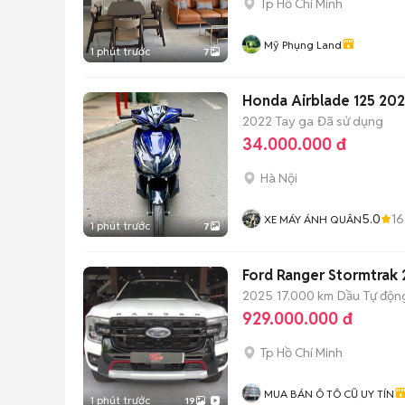
Tp Hồ Chí Minh
Mỹ Phụng Land
1 phút trước
7
Honda Airblade 125 202
2022
Tay ga
Đã sử dụng
34.000.000 đ
Hà Nội
5.0
16
XE MÁY ÁNH QUÂN
1 phút trước
7
Ford Ranger Stormtrak 
2025
17.000 km
Dầu
Tự độn
929.000.000 đ
Tp Hồ Chí Minh
MUA BÁN Ô TÔ CŨ UY TÍN
1 phút trước
19