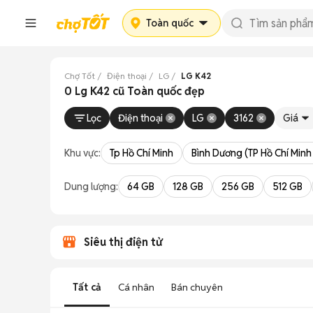
Toàn quốc
Chợ Tốt
Điện thoại
LG
LG K42
0 Lg K42 cũ Toàn quốc đẹp
Lọc
Điện thoại
LG
3162
Giá
Khu vực:
Tp Hồ Chí Minh
Bình Dương (TP Hồ Chí Minh
Dung lượng:
64 GB
128 GB
256 GB
512 GB
Siêu thị điện tử
Tất cả
Cá nhân
Bán chuyên