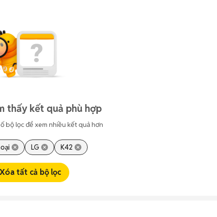
m thấy kết quả phù hợp
ố bộ lọc để xem nhiều kết quả hơn
hoại
LG
K42
Xóa tất cả bộ lọc