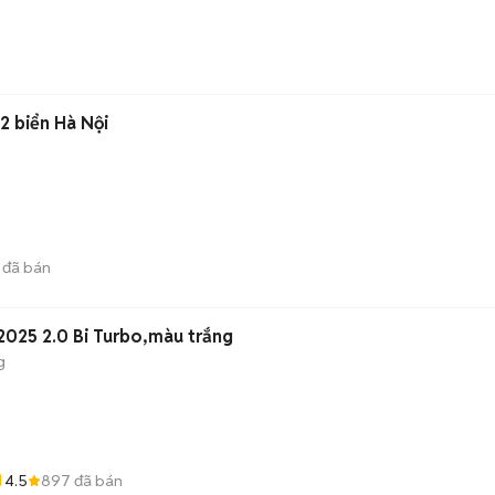
2 biển Hà Nội
đã bán
2025 2.0 Bi Turbo,màu trắng
g
4.5
897
đã bán