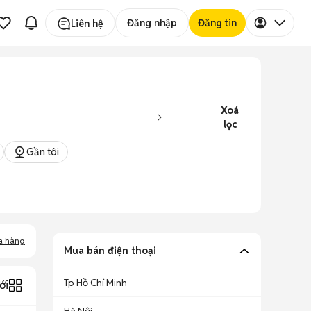
Đăng nhập
Đăng tin
Liên hệ
Xoá
lọc
Gần tôi
a hàng
Mua bán điện thoại
Tp Hồ Chí Minh
ới