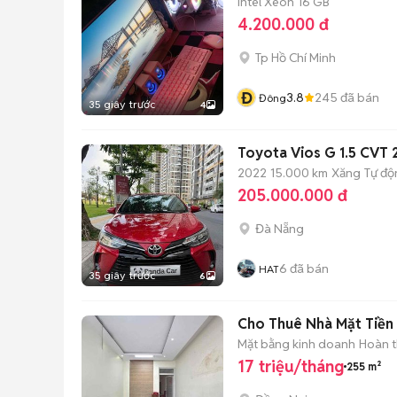
Intel Xeon
16 GB
4.200.000 đ
Tp Hồ Chí Minh
Đ
3.8
245
đã bán
Đông
35 giây trước
4
Toyota Vios G 1.5 CVT
2022
15.000 km
Xăng
Tự độ
205.000.000 đ
Đà Nẵng
6
đã bán
HAT
35 giây trước
6
Cho Thuê Nhà Mặt Tiền (
Mặt bằng kinh doanh
Hoàn t
17 triệu/tháng
255 m²