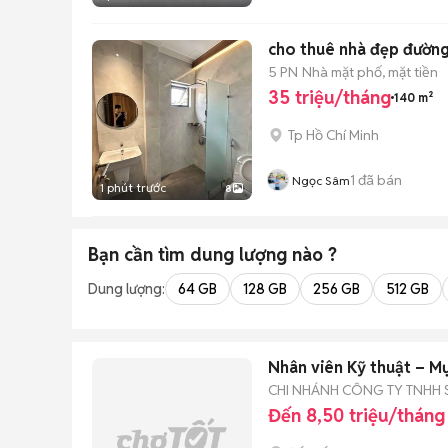
cho thuê nhà đẹp đường 
5 PN
Nhà mặt phố, mặt tiền
35 triệu/tháng
140 m²
Tp Hồ Chí Minh
1
đã bán
Ngọc Sâm
1 phút trước
8
Bạn cần tìm
dung lượng
nào ?
Dung lượng:
64 GB
128 GB
256 GB
512 GB
Nhân viên Kỹ thuật – Mự
CHI NHÁNH CÔNG TY TNHH S
Đến 8,50 triệu/tháng