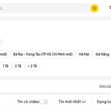
 mới)
Bà Rịa - Vũng Tàu (TP Hồ Chí Minh mới)
Hà Nội
Đà Nẵng
1 TB
2 TB
> 2 TB
Xem Cử
Tin có video
Tin mới nhất
Dạng lư