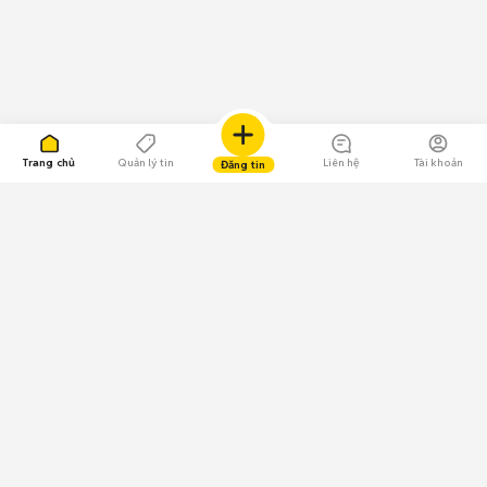
Trang chủ
Quản lý tin
Liên hệ
Tài khoản
Đăng tin
109.000 Bình chọn
Tải ứng dụng Chợ Tốt
Về Chợ Tốt
Quy chế sàn