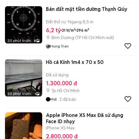
Bán đất mặt tiền đường Thạnh Qúy
Đất thổ cư
Ngang 8,5 m
6,2 tỷ
21 tr/m²
296 m²
Bình Dương
(
TP Hồ Chí Minh
mới)
20 phút trước
8
Hung Tran
Hồ cá Kính 1m4 x 70 x 50
Đã sử dụng
1.300.000 đ
Tp Hồ Chí Minh
20 phút trước
1
2
đã bán
Mdl
Apple iPhone XS Max Đã sử dụng
Face ID nhạy
iPhone XS Max
2.800.000 đ