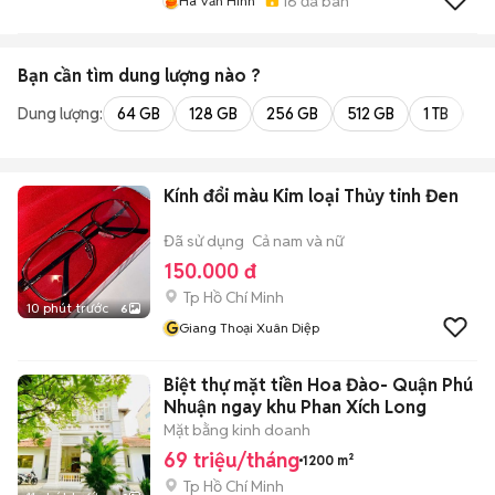
16
đã bán
Hà Văn Hinh
Bạn cần tìm
dung lượng
nào ?
Dung lượng:
64 GB
128 GB
256 GB
512 GB
1 TB
2 
Kính đổi màu Kim loại Thủy tinh Đen
Đã sử dụng
Cả nam và nữ
150.000 đ
Tp Hồ Chí Minh
10 phút trước
6
G
Giang Thoại Xuân Diệp
Biệt thự mặt tiền Hoa Đào- Quận Phú
Nhuận ngay khu Phan Xích Long
Mặt bằng kinh doanh
69 triệu/tháng
1200 m²
Tp Hồ Chí Minh