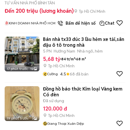
TƯ VẤN NHÀ PHỐ BÌNH TÂN
Đến 200 triệu (lương khoán)
Tp Hồ Chí Minh
1
đã bán
Bấm để hiện số
Chat
KINH DOANH NHÀ PHỐ HCM
Bán nhà tx33 đúc 3 lầu hẻm xe tải,sân
đậu ô tô trong nhà
5 PN
Hướng Nam
Nhà ngõ, hẻm
5,68 tỷ
84 tr/m²
68 m²
Tp Hồ Chí Minh
17 phút trước
12
c
4.5
68
đã bán
Cường
Đồng hồ báo thức Kim loại Vàng kem
Có đèn
Đã sử dụng
120.000 đ
Tp Hồ Chí Minh
19 phút trước
3
G
Giang Thoại Xuân Diệp