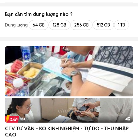
Bạn cần tìm
dung lượng
nào ?
Dung lượng:
64 GB
128 GB
256 GB
512 GB
1 TB
2 
Tin nổi bật
4
CTV TƯ VẤN - KO KINH NGHIỆM - TỰ DO - THU NHẬP
CAO