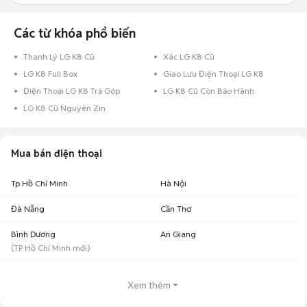
Các từ khóa phổ biến
Thanh Lý LG K8 Cũ
Xác LG K8 Cũ
LG K8 Full Box
Giao Lưu Điện Thoại LG K8
Điện Thoại LG K8 Trả Góp
LG K8 Cũ Còn Bảo Hành
LG K8 Cũ Nguyên Zin
Mua bán điện thoại
Tp Hồ Chí Minh
Hà Nội
Đà Nẵng
Cần Thơ
Bình Dương
An Giang
(
TP Hồ Chí Minh
mới)
Xem thêm