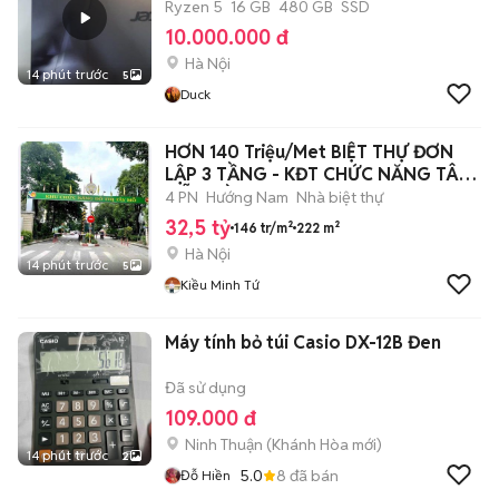
Ryzen 5
16 GB
480 GB
SSD
10.000.000 đ
Hà Nội
14 phút trước
5
Duck
HƠN 140 Triệu/Met BIỆT THỰ ĐƠN
LẬP 3 TẦNG - KĐT CHỨC NĂNG TÂY
MỖ - GẦ
4 PN
Hướng Nam
Nhà biệt thự
32,5 tỷ
146 tr/m²
222 m²
Hà Nội
14 phút trước
5
Kiều Minh Tứ
Máy tính bỏ túi Casio DX-12B Đen
Đã sử dụng
109.000 đ
Ninh Thuận
(
Khánh Hòa
mới)
14 phút trước
2
5.0
8
đã bán
Đỗ Hiền