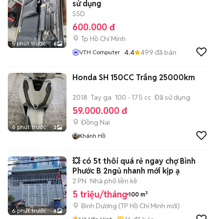
sử dụng
SSD
600.000 đ
Tp Hồ Chí Minh
5 phút trước
6
4.4
499
đã bán
VTH Computer
Honda SH 150CC Trắng 25000km
2018
Tay ga
100 - 175 cc
Đã sử dụng
59.000.000 đ
Đồng Nai
6 phút trước
2
Khánh Hồ
💥 có 5t thôi quá rẻ ngay chợ Bình
Phước B 2ngủ nhanh mới kịp ạ
2 PN
Nhà phố liền kề
5 triệu/tháng
100 m²
Bình Dương
(
TP Hồ Chí Minh
mới)
6 phút trước
8