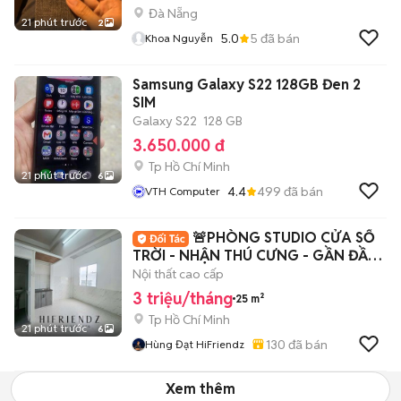
Đà Nẵng
21 phút trước
2
5.0
5
đã bán
Khoa Nguyễn
Samsung Galaxy S22 128GB Đen 2
SIM
Galaxy S22
128 GB
3.650.000 đ
Tp Hồ Chí Minh
21 phút trước
6
4.4
499
đã bán
VTH Computer
🚨PHÒNG STUDIO CỬA SỔ
TRỜI - NHẬN THÚ CƯNG - GẦN ĐẦM
SEN - 5P HIU - VHU
Nội thất cao cấp
3 triệu/tháng
25 m²
Tp Hồ Chí Minh
21 phút trước
6
130
đã bán
Hùng Đạt HiFriendz
Xem thêm