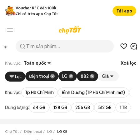
Voucher KFC đến 100k
Tải app
Chỉ có trên app Chợ Tốt
Khu vực:
Toàn quốc
Xoá lọc
Điện thoại
LG
882
Giá
Lọc
Khu vực:
Tp Hồ Chí Minh
Bình Dương (TP Hồ Chí Minh mới)
Bà 
Dung lượng:
64 GB
128 GB
256 GB
512 GB
1 TB
2 
Chợ Tốt
Điện thoại
LG
LG K8