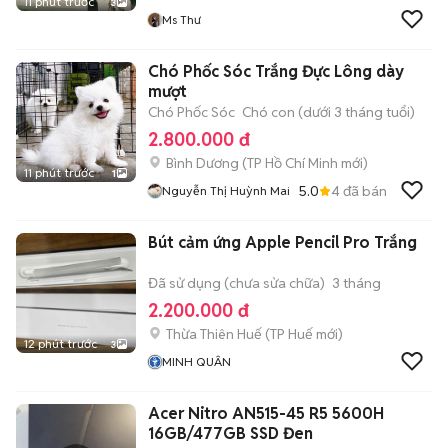
11 phút trước
3
Ms Thư
Chó Phốc Sóc Trắng Đực Lông dày
mượt
Chó Phốc Sóc
Chó con (dưới 3 tháng tuổi)
2.800.000 đ
Bình Dương
(
TP Hồ Chí Minh
mới)
11 phút trước
1
5.0
4
đã bán
Nguyễn Thị Huỳnh Mai
Bút cảm ứng Apple Pencil Pro Trắng
Đã sử dụng (chưa sửa chữa)
3 tháng
2.200.000 đ
Thừa Thiên Huế
(
TP Huế
mới)
12 phút trước
3
MINH QUÂN
Acer Nitro AN515-45 R5 5600H
16GB/477GB SSD Đen