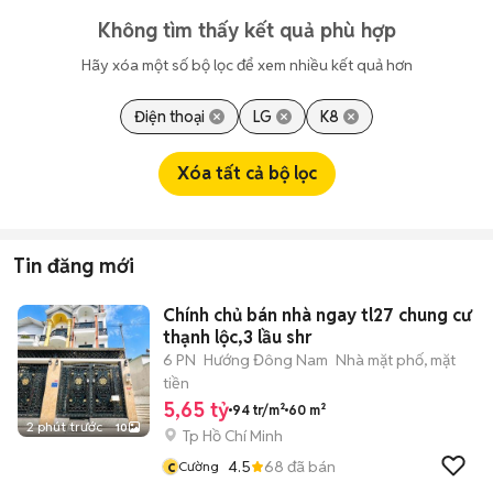
Không tìm thấy kết quả phù hợp
Hãy xóa một số bộ lọc để xem nhiều kết quả hơn
Điện thoại
LG
K8
Xóa tất cả bộ lọc
Tin đăng mới
Chính chủ bán nhà ngay tl27 chung cư
thạnh lộc,3 lầu shr
6 PN
Hướng Đông Nam
Nhà mặt phố, mặt
tiền
5,65 tỷ
94 tr/m²
60 m²
2 phút trước
10
Tp Hồ Chí Minh
c
4.5
68
đã bán
Cường