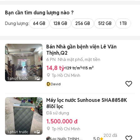
Bạn cần tìm
dung lượng
nào ?
Dung lượng:
64 GB
128 GB
256 GB
512 GB
1 TB
2 
Bán Nhà gần bệnh viện Lê Văn
Thịnh,Q2
6 PN
Nhà mặt phố, mặt tiền
14,8 tỷ
129 tr/m²
115 m²
Tp Hồ Chí Minh
1 phút trước
3
D
David
Máy lọc nước Sunhouse SHA8858K
8lõi lọc
Đã sử dụng
1.500.000 đ
Tp Hồ Chí Minh
1 phút trước
6
202
đã
5.0
Lọc Nước THỊNH