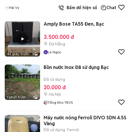
Bấm để hiện số
Chat
Hải Vy
Amply Bose TA55 Đen, Bạc
3.500.000 đ
Đà Nẵng
Le Ngoc
43 giây trước
2
Bồn nước Inox Đã sử dụng Bạc
Đã sử dụng
20.000 đ
Hà Nội
1 phút trước
1
Tổng Kho TBVS
Máy nước nóng Ferroli DIVO SDN 4.5S
Vàng
Đã sử dụng
Ferroli