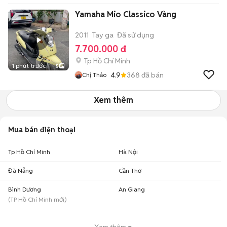
Yamaha Mio Classico Vàng
2011
Tay ga
Đã sử dụng
7.700.000 đ
Tp Hồ Chí Minh
1 phút trước
5
4.9
368
đã bán
Chị Thảo
Xem thêm
Mua bán điện thoại
Tp Hồ Chí Minh
Hà Nội
Đà Nẵng
Cần Thơ
Bình Dương
An Giang
(
TP Hồ Chí Minh
mới)