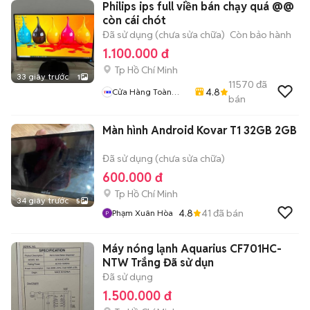
Philips ips full viền bán chạy quá @@
còn cái chót
Đã sử dụng (chưa sửa chữa)
Còn bảo hành
1.100.000 đ
Tp Hồ Chí Minh
33 giây trước
1
11570
đã
4.8
Cửa Hàng Toàn
bán
Màn Hình
Màn hình Android Kovar T1 32GB 2GB
Đã sử dụng (chưa sửa chữa)
600.000 đ
Tp Hồ Chí Minh
34 giây trước
5
4.8
41
đã bán
Phạm Xuân Hòa
Máy nóng lạnh Aquarius CF701HC-
NTW Trắng Đã sử dụn
Đã sử dụng
1.500.000 đ