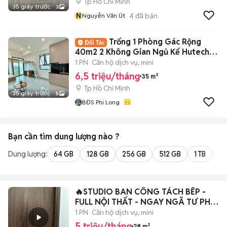
Tp Hồ Chí Minh
35 giây trước
3
N
4
đã bán
Nguyễn Văn Út
Trống 1 Phòng Gác Rộng
40m2 2 Không Gian Ngủ Kế Hutech -
GTVT - FTU
1 PN
Căn hộ dịch vụ, mini
6,5 triệu/tháng
35 m²
Tp Hồ Chí Minh
35 giây trước
5
BĐS Phi Long
Bạn cần tìm
dung lượng
nào ?
Dung lượng:
64 GB
128 GB
256 GB
512 GB
1 TB
2 
🔥STUDIO BAN CÔNG TÁCH BẾP -
FULL NỘI THẤT - NGAY NGÃ TƯ PHÚ
NHUẬN
1 PN
Căn hộ dịch vụ, mini
5 triệu/tháng
28 m²