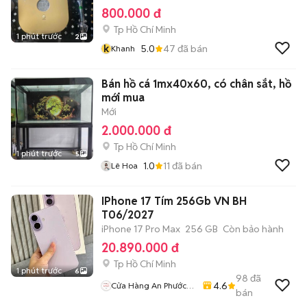
800.000 đ
Tp Hồ Chí Minh
1 phút trước
2
k
5.0
47
đã bán
Khanh
Bán hồ cá 1mx40x60, có chân sắt, hồ
mới mua
Mới
2.000.000 đ
Tp Hồ Chí Minh
1 phút trước
5
1.0
11
đã bán
Lê Hoa
IPhone 17 Tím 256Gb VN BH
T06/2027
iPhone 17 Pro Max
256 GB
Còn bảo hành
20.890.000 đ
Tp Hồ Chí Minh
1 phút trước
6
98
đã
4.6
Cửa Hàng An Phước
bán
Mobile