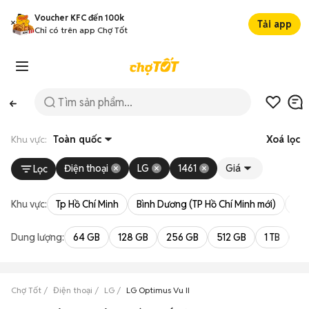
Voucher KFC đến 100k
Tải app
Chỉ có trên app Chợ Tốt
Khu vực:
Toàn quốc
Xoá lọc
Điện thoại
LG
1461
Giá
Lọc
Khu vực:
Tp Hồ Chí Minh
Bình Dương (TP Hồ Chí Minh mới)
Bà 
Dung lượng:
64 GB
128 GB
256 GB
512 GB
1 TB
2 
Chợ Tốt
Điện thoại
LG
LG Optimus Vu II