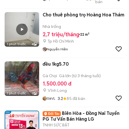
bán
THÀNH
Cho thuê phòng trọ Hoàng Hoa Thám
Nhà trống
2,7 triệu/tháng
22 m²
Tp Hồ Chí Minh
1 phút trước
4
Nguyễn Hiền
đều 1kg5.70
Gà Chọi
Gà lớn (từ 3 tháng tuổi)
1.500.000 đ
Vĩnh Long
1 phút trước
1
3.2
85
đã bán
GàVL
Biên Hòa - Đồng Nai Tuyển
PG Tư Vấn Bán Hàng LG
TNHH SỨC BẬT