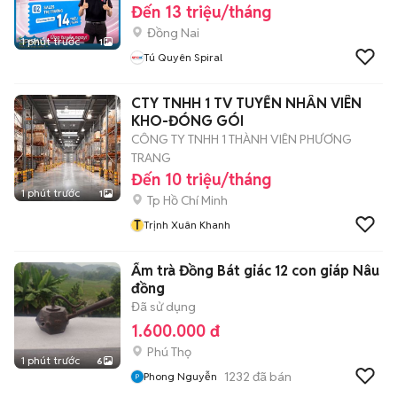
Đến 13 triệu/tháng
Đồng Nai
1 phút trước
1
Tú Quyên Spiral
CTY TNHH 1 TV TUYỂN NHÂN VIÊN
KHO-ĐÓNG GÓI
CÔNG TY TNHH 1 THÀNH VIÊN PHƯƠNG
TRANG
Đến 10 triệu/tháng
1 phút trước
1
Tp Hồ Chí Minh
T
Trịnh Xuân Khanh
Ấm trà Đồng Bát giác 12 con giáp Nâu
đồng
Đã sử dụng
1.600.000 đ
Phú Thọ
1 phút trước
6
1232
đã bán
Phong Nguyễn