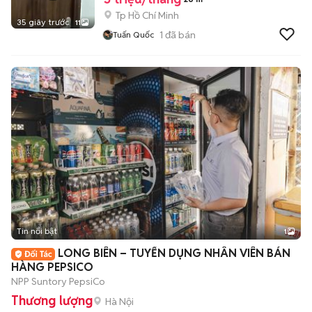
Tp Hồ Chí Minh
35 giây trước
11
1
đã bán
Tuấn Quốc
Tin nổi bật
1
LONG BIÊN – TUYỂN DỤNG NHÂN VIÊN BÁN
HÀNG PEPSICO
NPP Suntory PepsiCo
Thương lượng
Hà Nội