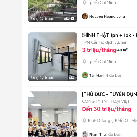
Tp Hồ Chí Minh
Nguyen Hoang Long
36 giây trước
8
❗️
1 PN
Căn hộ dịch vụ, mini
3 triệu/tháng
40 m²
Tp Hồ Chí Minh
4
đã bán
Tấn Hanh
36 giây trước
6
CÔNG TY TNHH ĐẠI VIỆT
Đến 30 triệu/tháng
Bình Dương
(
TP Hồ Chí Mi
1
đã bán
Phạm Thu
38 giây trước
1