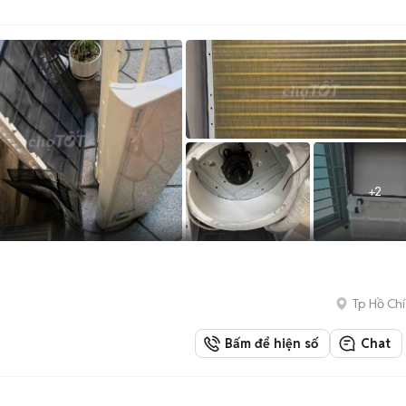
+
2
Tp Hồ Chí
Bấm để hiện số
Chat