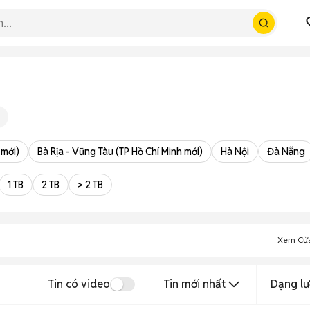
 mới)
Bà Rịa - Vũng Tàu (TP Hồ Chí Minh mới)
Hà Nội
Đà Nẵng
1 TB
2 TB
> 2 TB
Xem Cử
Tin có video
Tin mới nhất
Dạng lư