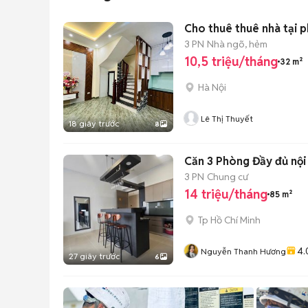
Cho thuê thuê nhà tại 
3 PN
Nhà ngõ, hẻm
10,5 triệu/tháng
32 m²
Hà Nội
Lê Thị Thuyết
18 giây trước
8
Căn 3 Phòng Đầy đủ nội t
3 PN
Chung cư
14 triệu/tháng
85 m²
Tp Hồ Chí Minh
4.
Nguyễn Thanh Hương
27 giây trước
6