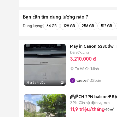
Bạn cần tìm
dung lượng
nào ?
Dung lượng:
64 GB
128 GB
256 GB
512 GB
Máy in Canon 6230dw T
Đã sử dụng
3.210.000 đ
Tp Hồ Chí Minh
7
đã bán
Van Do
31 giây trước
1
🌾🌾CH 2PN balcon🌳BẠ
2 PN
Căn hộ dịch vụ, mini
11,9 triệu/tháng
60 m²