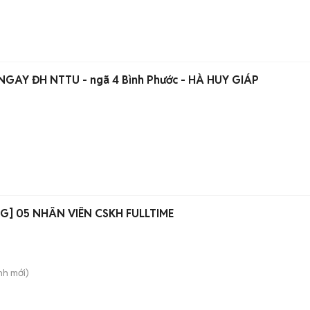
HÌNH THẬT 1pn + 1pk - NGAY ĐH NTTU - ngã 4 Bình Phước - HÀ HUY GIÁP
[THỦ ĐỨC - TUYỂN DỤNG] 05 NHÂN VIÊN CSKH FULLTIME
nh
mới)