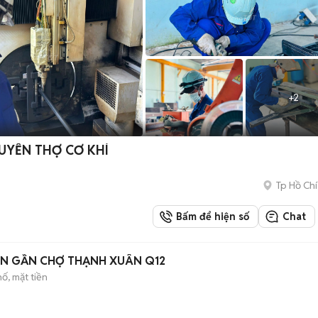
+
2
TUYỂN THỢ CƠ KHÍ
Tp Hồ Chí
Bấm để hiện số
Chat
N GẦN CHỢ THẠNH XUÂN Q12
ố, mặt tiền