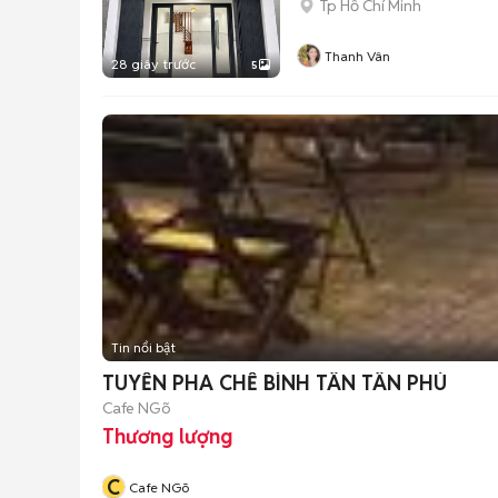
Tp Hồ Chí Minh
Thanh Vân
28 giây trước
5
Tin nổi bật
TUYỂN PHA CHẾ BÌNH TÂN TÂN PHÚ
Cafe NGõ
Thương lượng
C
Cafe NGõ