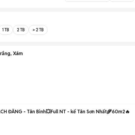
1 TB
2 TB
> 2 TB
rắng, Xám
CH ĐẰNG - Tân Bình💥Full NT - kế Tân Sơn Nhất🌾60m2🔥