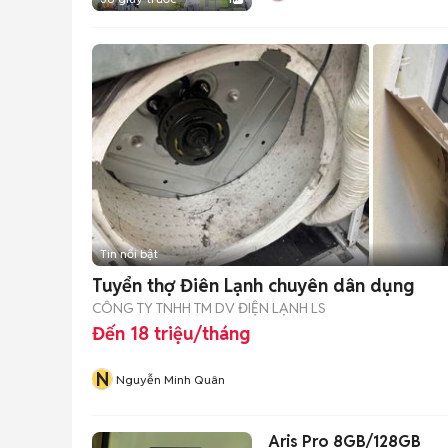
Tin nổi bật
Tuyển thợ Điên Lạnh chuyên dân dụng
CÔNG TY TNHH TM DV ĐIỆN LẠNH LS
Đến 18 triệu/tháng
N
Nguyễn Minh Quân
Aris Pro 8GB/128GB