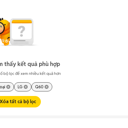
m thấy kết quả phù hợp
ố bộ lọc để xem nhiều kết quả hơn
oại
LG
Q60
Xóa tất cả bộ lọc