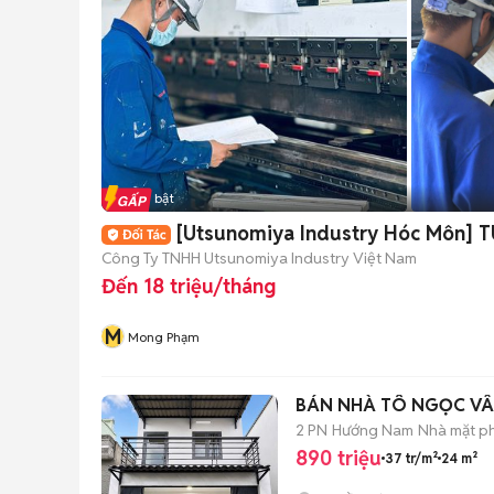
Tin nổi bật
[Utsunomiya Industry Hóc Môn] 
Công Ty TNHH Utsunomiya Industry Việt Nam
Đến 18 triệu/tháng
M
Mong Phạm
BÁN NHÀ TÔ NGỌC VÂ
2 PN
Hướng Nam
Nhà mặt ph
890 triệu
37 tr/m²
24 m²