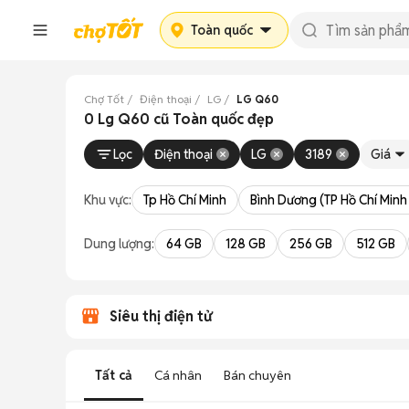
Toàn quốc
Chợ Tốt
Điện thoại
LG
LG Q60
0 Lg Q60 cũ Toàn quốc đẹp
Lọc
Điện thoại
LG
3189
Giá
Khu vực:
Tp Hồ Chí Minh
Bình Dương (TP Hồ Chí Minh
Dung lượng:
64 GB
128 GB
256 GB
512 GB
Siêu thị điện tử
Tất cả
Cá nhân
Bán chuyên