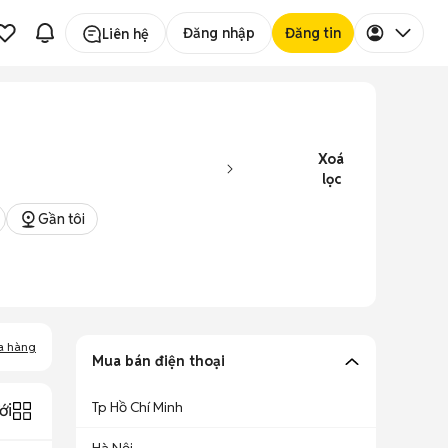
Đăng nhập
Đăng tin
Liên hệ
Xoá
lọc
Gần tôi
a hàng
Mua bán điện thoại
Tp Hồ Chí Minh
ới