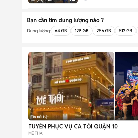
Bạn cần tìm
dung lượng
nào ?
Dung lượng:
64 GB
128 GB
256 GB
512 GB
Tin nổi bật
TUYỂN PHỤC VỤ CA TỐI QUẬN 10
MÊ THÁI