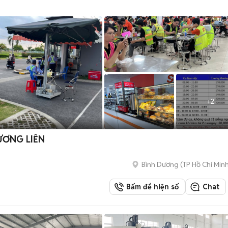
+
2
ƯƠNG LIỀN
Bình Dương
(
TP Hồ Chí Min
Bấm để hiện số
Chat