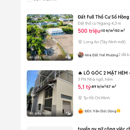
Đất Full Thổ Cư Sổ Hồn
Đất thổ cư
Ngang 4,3 m
500 triệu
10 tr/m²
50 m²
Long An
(
Tây Ninh
mới)
2
đã b
Nhà Đất Thế Phương
40 giây trước
6
🔥 LÔ GÓC 2 MẶT HẺM 
3 PN
Nhà ngõ, hẻm
5,1 tỷ
89 tr/m²
57 m²
Tp Hồ Chí Minh
BĐS Trần Đức Dũng
40 giây trước
7
tuyển nv nữ công việc c