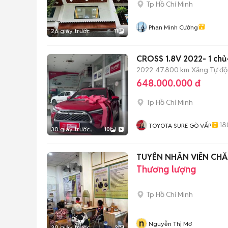
Tp Hồ Chí Minh
Phan Minh Cường
26 giây trước
11
CROSS 1.8V 2022- 1 chủ-
2022
47.800 km
Xăng
Tự đ
648.000.000 đ
Tp Hồ Chí Minh
18
TOYOTA SURE GÒ VẤP
30 giây trước
10
TUYỂN NHÂN VIÊN CH
Thương lượng
Tp Hồ Chí Minh
n
Nguyễn Thị Mơ
30 giây trước
2