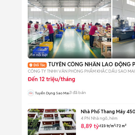
Tin nổi bật
TUYỂN CÔNG NHÂN LAO ĐỘNG 
CÔNG TY TNHH VĂN PHÒNG PHẨM KHẮC DẤU SAO MAI
Đến 12 triệu/tháng
3
đã bán
Tuyển Dụng Sao Mai
Nhà Phố Thang Máy 450
4 PN
Nhà ngõ, hẻm
8,89 tỷ
123 tr/m²
72 m²