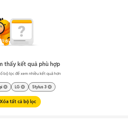
m thấy kết quả phù hợp
ố bộ lọc để xem nhiều kết quả hơn
ại
LG
Stylus 3
Xóa tất cả bộ lọc