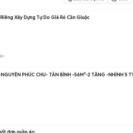
g Riêng Xây Dựng Tự Do Giá Rẻ Cần Giuộc
án
-NGUYỄN PHÚC CHU- TÂN BÌNH -56M²-2 TẦNG -NHỈNH 5 T
hốt đơn quần áo