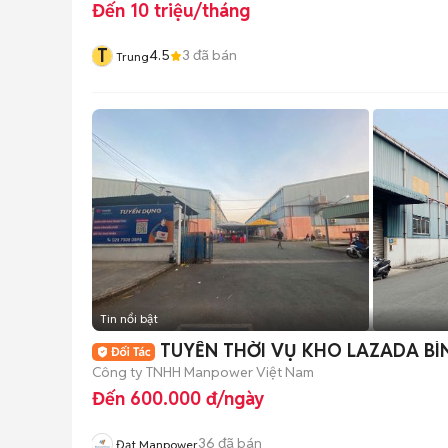
Đến 10 triệu/tháng
T
4.5
3
đã bán
Trung
Tin nổi bật
TUYỂN THỜI VỤ KHO LAZADA BÌ
Công ty TNHH Manpower Việt Nam
Đến 600.000 đ/ngày
36
đã bán
Đạt Manpower