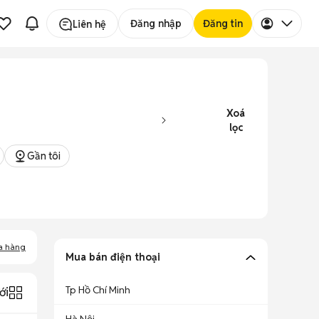
Đăng nhập
Đăng tin
Liên hệ
Xoá
lọc
Gần tôi
a hàng
Mua bán điện thoại
Tp Hồ Chí Minh
ới