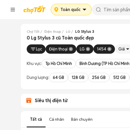
Toàn quốc
Chợ Tốt
Điện thoại
LG
LG Stylus 3
0 Lg Stylus 3 cũ Toàn quốc đẹp
Lọc
Điện thoại
LG
1454
Giá
Khu vực:
Tp Hồ Chí Minh
Bình Dương (TP Hồ Chí Minh
Dung lượng:
64 GB
128 GB
256 GB
512 GB
Siêu thị điện tử
Tất cả
Cá nhân
Bán chuyên