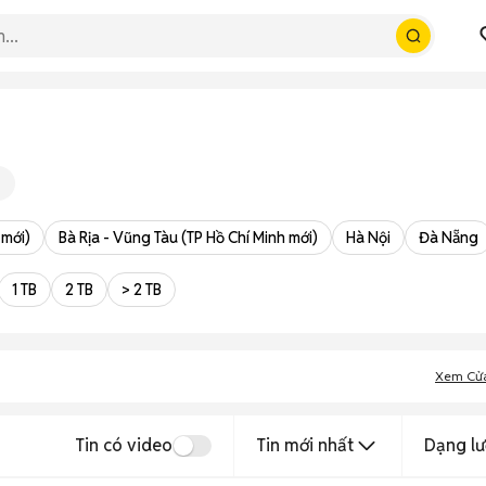
 mới)
Bà Rịa - Vũng Tàu (TP Hồ Chí Minh mới)
Hà Nội
Đà Nẵng
1 TB
2 TB
> 2 TB
Xem Cử
Tin có video
Tin mới nhất
Dạng lư