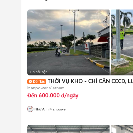
Tin nổi bật
THỜI VỤ KHO - CHỈ CẦN CCCD, L
Manpower Vietnam
Đến 600.000 đ/ngày
Như Anh Manpower