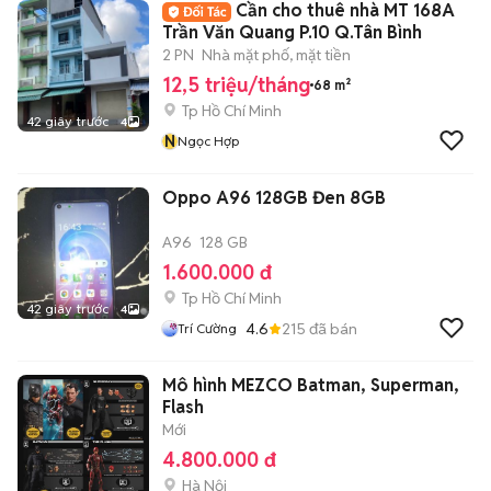
Cần cho thuê nhà MT 168A
Trần Văn Quang P.10 Q.Tân Bình
2 PN
Nhà mặt phố, mặt tiền
12,5 triệu/tháng
68 m²
Tp Hồ Chí Minh
42 giây trước
4
N
Ngọc Hợp
Oppo A96 128GB Đen 8GB
A96
128 GB
1.600.000 đ
Tp Hồ Chí Minh
42 giây trước
4
4.6
215
đã bán
Trí Cường
Mô hình MEZCO Batman, Superman,
Flash
Mới
4.800.000 đ
Hà Nội