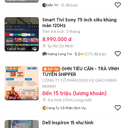
15
đã bán
Diễn Trí
Smart Tivi Sony 75 inch siêu khủng
màn 120Hz
Trên 64 inch
2 tháng
8.990.000 đ
Tp Hồ Chí Minh
1 phút trước
3
5.0
1275
đã bán
Hoàng Long Tivi
GHN TIỂU CẦN - TRÀ VINH
TUYỂN SHIPPER
CÔNG TY CỔ PHẦN DỊCH VỤ GIAO HÀNG
NHANH
Đến 15 triệu (lương khoán)
1 phút trước
1
Trà Vinh
(
Vĩnh Long
mới)
C
Công Ty Cổ Phần Dịch Vụ
Giao Hàng Nhanh
Dell Inspiron 15 như hình