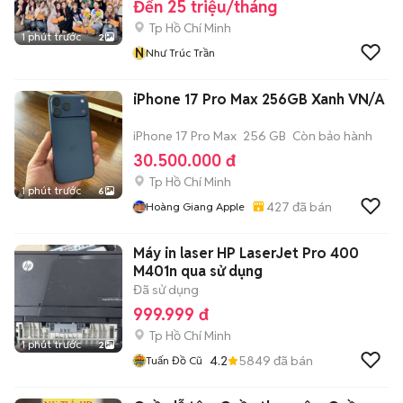
Đến 25 triệu/tháng
Tp Hồ Chí Minh
1 phút trước
2
N
Như Trúc Trần
iPhone 17 Pro Max 256GB Xanh VN/A
iPhone 17 Pro Max
256 GB
Còn bảo hành
30.500.000 đ
Tp Hồ Chí Minh
1 phút trước
6
427
đã bán
Hoàng Giang Apple
Máy in laser HP LaserJet Pro 400
M401n qua sử dụng
Đã sử dụng
999.999 đ
Tp Hồ Chí Minh
1 phút trước
2
4.2
5849
đã bán
Tuấn Đồ Cũ