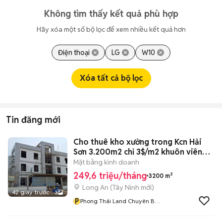
Không tìm thấy kết quả phù hợp
Hãy xóa một số bộ lọc để xem nhiều kết quả hơn
Điện thoại
LG
W10
Xóa tất cả bộ lọc
Tin đăng mới
Cho thuê kho xưởng trong Kcn Hải
Sơn 3.200m2 chỉ 3$/m2 khuôn viên
rộng
Mặt bằng kinh doanh
249,6 triệu/tháng
3200 m²
Long An
(
Tây Ninh
mới)
42 giây trước
3
P
Phong Thái Land Chuyên Bất
Động Sản Công Nghiệp