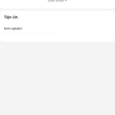
Xem thêm
Tiện ích
Kinh nghiệm