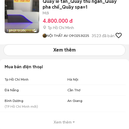
Quầy lễ tân_Quầy thu ngân_Quầy
pha chế_Quầy spa=1
Mới
4.800.000 đ
Tp Hồ Chí Minh
1 phút trước
1
3523
đã bán
NỘI THẤT AV O9O253l225
Xem thêm
Mua bán điện thoại
Tp Hồ Chí Minh
Hà Nội
Đà Nẵng
Cần Thơ
Bình Dương
An Giang
(
TP Hồ Chí Minh
mới)
Xem thêm