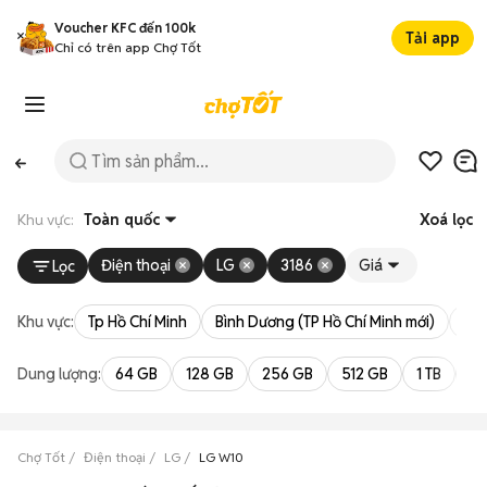
Voucher KFC đến 100k
Tải app
Chỉ có trên app Chợ Tốt
Khu vực:
Toàn quốc
Xoá lọc
Điện thoại
LG
3186
Giá
Lọc
Khu vực:
Tp Hồ Chí Minh
Bình Dương (TP Hồ Chí Minh mới)
Bà 
Dung lượng:
64 GB
128 GB
256 GB
512 GB
1 TB
2 
Chợ Tốt
Điện thoại
LG
LG W10