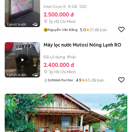
Intel Core i5
8 GB
SSD
2.500.000 đ
Tp Hồ Chí Minh
1 phút trước
4
n
5.0
21
đã bán
Nguyễn Văn Bằng
Máy lọc nước Mutosi Nóng Lạnh RO
Đã sử dụng
Khác
2.400.000 đ
Tp Hồ Chí Minh
1 phút trước
5
4.9
65
đã bán
SUNWA Purifier