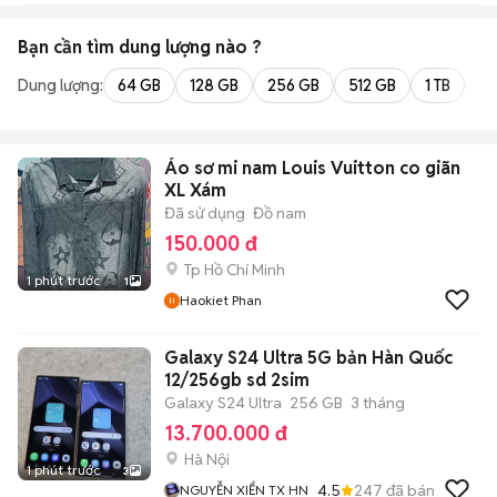
Bạn cần tìm
dung lượng
nào ?
Dung lượng:
64 GB
128 GB
256 GB
512 GB
1 TB
2 
Áo sơ mi nam Louis Vuitton co giãn
XL Xám
Đã sử dụng
Đồ nam
150.000 đ
Tp Hồ Chí Minh
1 phút trước
1
Haokiet Phan
Galaxy S24 Ultra 5G bản Hàn Quốc
12/256gb sd 2sim
Galaxy S24 Ultra
256 GB
3 tháng
13.700.000 đ
Hà Nội
1 phút trước
3
4.5
247
đã bán
NGUYỄN XIỂN TX HN