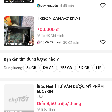
43 giây trước
2
4
đã bán
Duy Nguyễn
TRISON ZANA-211217-1
700.000 đ
Tp Hồ Chí Minh
20
đã bán
Đồ Cũ Các Loại
1 phút trước
4
Bạn cần tìm
dung lượng
nào ?
Dung lượng:
64 GB
128 GB
256 GB
512 GB
1 TB
2 
[Bắc Ninh] TƯ VẤN DƯỢC MỸ PHẨM
EUCERIN
L&A
Đến 8,50 triệu/tháng
Bắc Ninh
1 phút trước