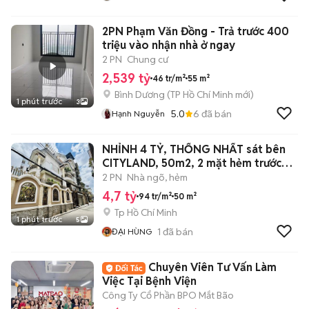
2PN Phạm Văn Đồng - Trả trước 400
triệu vào nhận nhà ở ngay
2 PN
Chung cư
2,539 tỷ
46 tr/m²
55 m²
Bình Dương
(
TP Hồ Chí Minh
mới)
1 phút trước
3
5.0
6
đã bán
Hạnh Nguyễn
NHỈNH 4 TỶ, THỐNG NHẤT sát bên
CITYLAND, 50m2, 2 mặt hẻm trước
sau
2 PN
Nhà ngõ, hẻm
4,7 tỷ
94 tr/m²
50 m²
Tp Hồ Chí Minh
1 phút trước
5
1
đã bán
ĐẠI HÙNG
Chuyên Viên Tư Vấn Làm
Việc Tại Bệnh Viện
Công Ty Cổ Phần BPO Mắt Bão