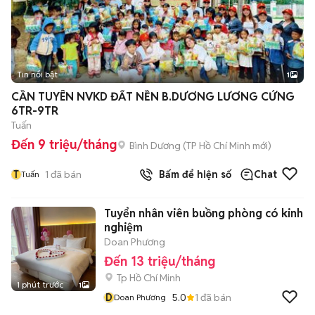
Tin nổi bật
1
CẦN TUYÊN NVKD ĐẤT NỀN B.DƯƠNG LƯƠNG CỨNG
6TR-9TR
Tuấn
Đến 9 triệu/tháng
Bình Dương
(
TP Hồ Chí Minh
mới)
T
1
đã bán
Bấm để hiện số
Chat
Tuấn
Tuyển nhân viên buồng phòng có kinh
nghiệm
Doan Phương
Đến 13 triệu/tháng
Tp Hồ Chí Minh
1 phút trước
1
D
5.0
1
đã bán
Doan Phương