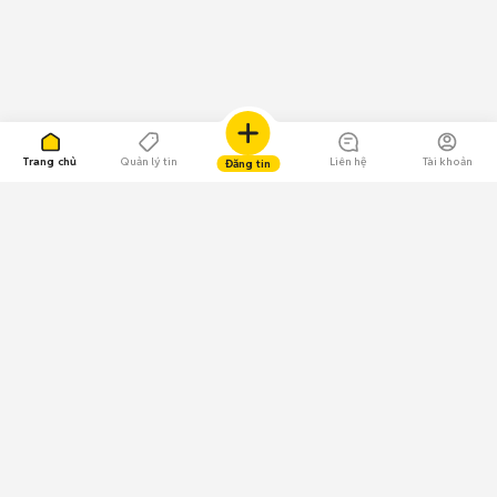
Trang chủ
Quản lý tin
Liên hệ
Tài khoản
Đăng tin
109.000 Bình chọn
Tải ứng dụng Chợ Tốt
Về Chợ Tốt
Quy chế sàn