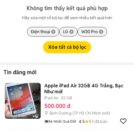
Không tìm thấy kết quả phù hợp
Hãy xóa một số bộ lọc để xem nhiều kết quả hơn
Điện thoại
LG
W30 Pro
Xóa tất cả bộ lọc
Tin đăng mới
Apple iPad Air 32GB 4G Trắng, Bạc
Như mới
iPad Air
32 GB
500.000 đ
Bình Dương
(
TP Hồ Chí Minh
mới)
1 phút trước
6
4.5
83
đã bán
Rẻ Nhất Quả Đất