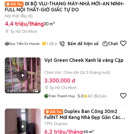
ĐI BỘ VLU-THANG MÁY-NHÀ MỚI-AN NINH-
FULL NỘI THẤT-GIỜ GIẤC TỰ DO
Nội thất đầy đủ
4,4 triệu/tháng
30 m²
Tp Hồ Chí Minh
1
đã bán
Bấm để hiện số
Chat
Duy Tiến Ez House
Vẹt Green Cheek Xanh lá vàng Cặp
Chim Vẹt
Chim lớn (từ 3 tháng tuổi)
3.300.000 đ
Tp Hồ Chí Minh
2 phút trước
2
5.0
40
đã bán
Trân Thanh Huy
Duplex Ban Công 30m2
FullNT Mới Keng Nhà Đẹp Gần Các
Trường Đại Học
1 PN
Duplex
6,3 triệu/tháng
30 m²