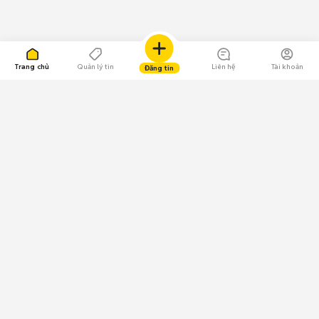
Trang chủ
Quản lý tin
Liên hệ
Tài khoản
Đăng tin
109.000 Bình chọn
Tải ứng dụng Chợ Tốt
Về Chợ Tốt
Quy chế sàn
Chính sách bảo mật
Giải quyết tranh chấp
CÔNG TY TNHH CHỢ TỐT - Người đại diện theo pháp luật: