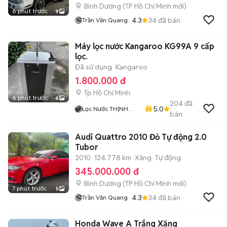
Bình Dương
(
TP Hồ Chí Minh
mới)
6 phút trước
9
4.3
34
đã bán
Trần Văn Quang
Máy lọc nước Kangaroo KG99A 9 cấp
lọc.
Đã sử dụng
Kangaroo
1.800.000 đ
Tp Hồ Chí Minh
6 phút trước
6
204
đã
5.0
Lọc Nước THỊNH
bán
THÀNH
Audi Quattro 2010 Đỏ Tự động 2.0
Tubor
2010
124.778 km
Xăng
Tự động
345.000.000 đ
Bình Dương
(
TP Hồ Chí Minh
mới)
7 phút trước
5
4.3
34
đã bán
Trần Văn Quang
Honda Wave A Trắng Xăng