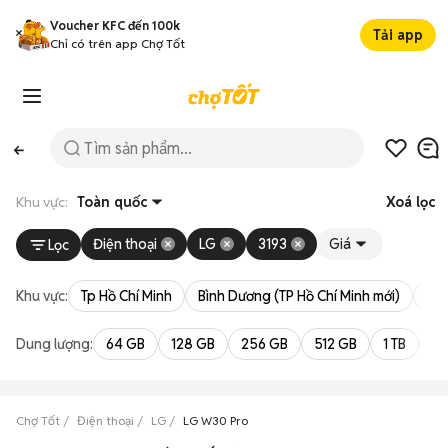
Voucher KFC đến 100k
Tải app
Chỉ có trên app Chợ Tốt
Khu vực:
Toàn quốc
Xoá lọc
Điện thoại
LG
3193
Giá
Lọc
Khu vực:
Tp Hồ Chí Minh
Bình Dương (TP Hồ Chí Minh mới)
Bà 
Dung lượng:
64 GB
128 GB
256 GB
512 GB
1 TB
2 
Chợ Tốt
Điện thoại
LG
LG W30 Pro