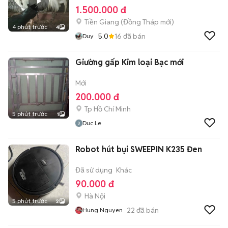
1.500.000 đ
Tiền Giang
(
Đồng Tháp
mới)
4 phút trước
4
5.0
16
đã bán
Duy
Giường gấp Kim loại Bạc mới
Mới
200.000 đ
Tp Hồ Chí Minh
5 phút trước
1
Duc Le
Robot hút bụi SWEEPIN K235 Đen
Đã sử dụng
Khác
90.000 đ
Hà Nội
5 phút trước
2
22
đã bán
Hung Nguyen