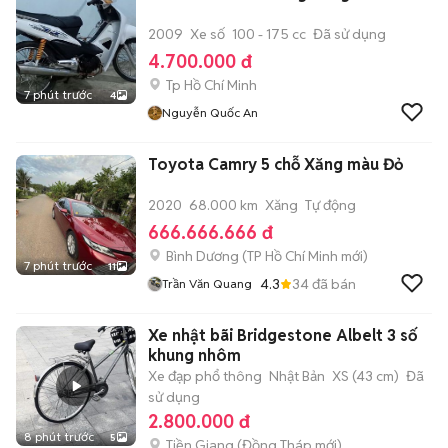
2009
Xe số
100 - 175 cc
Đã sử dụng
4.700.000 đ
Tp Hồ Chí Minh
7 phút trước
4
Nguyễn Quốc An
Toyota Camry 5 chỗ Xăng màu Đỏ
2020
68.000 km
Xăng
Tự động
666.666.666 đ
Bình Dương
(
TP Hồ Chí Minh
mới)
7 phút trước
11
4.3
34
đã bán
Trần Văn Quang
Xe nhật bãi Bridgestone Albelt 3 số
khung nhôm
Xe đạp phổ thông
Nhật Bản
XS (43 cm)
Đã
sử dụng
2.800.000 đ
8 phút trước
5
Tiền Giang
(
Đồng Tháp
mới)