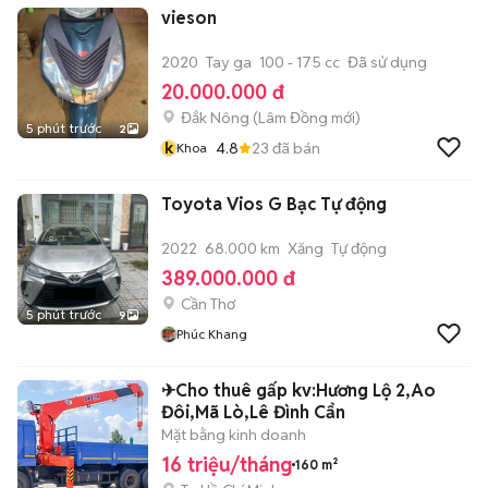
vieson
2020
Tay ga
100 - 175 cc
Đã sử dụng
20.000.000 đ
Đắk Nông
(
Lâm Đồng
mới)
5 phút trước
2
k
4.8
23
đã bán
Khoa
Toyota Vios G Bạc Tự động
2022
68.000 km
Xăng
Tự động
389.000.000 đ
Cần Thơ
5 phút trước
9
Phúc Khang
✈Cho thuê gấp kv:Hương Lộ 2,Ao
Đôi,Mã Lò,Lê Đình Cẩn
Mặt bằng kinh doanh
16 triệu/tháng
160 m²