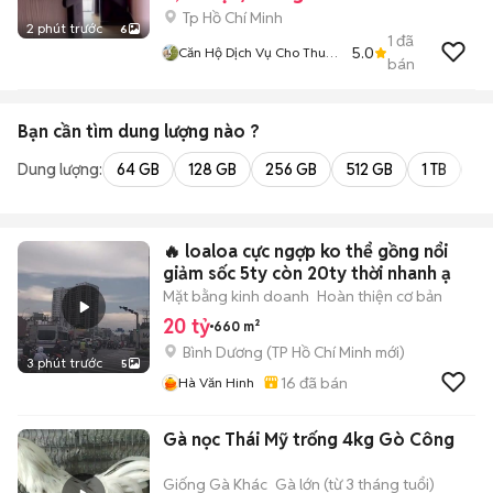
Tp Hồ Chí Minh
2 phút trước
6
1
đã
5.0
Căn Hộ Dịch Vụ Cho Thuê
bán
TPHCM
Bạn cần tìm
dung lượng
nào ?
Dung lượng:
64 GB
128 GB
256 GB
512 GB
1 TB
2 
🔥 loaloa cực ngợp ko thể gồng nổi
giảm sốc 5ty còn 20ty thời nhanh ạ
Mặt bằng kinh doanh
Hoàn thiện cơ bản
20 tỷ
660 m²
Bình Dương
(
TP Hồ Chí Minh
mới)
3 phút trước
5
16
đã bán
Hà Văn Hinh
Gà nọc Thái Mỹ trống 4kg Gò Công
Giống Gà Khác
Gà lớn (từ 3 tháng tuổi)