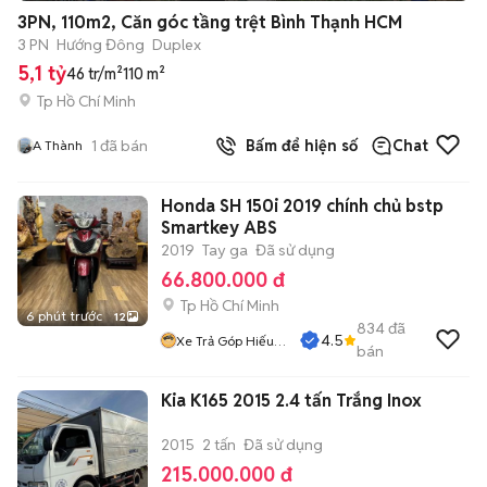
+
2
3PN, 110m2, Căn góc tầng trệt Bình Thạnh HCM
3 PN
Hướng Đông
Duplex
5,1 tỷ
46 tr/m²
110 m²
Tp Hồ Chí Minh
1
đã bán
Bấm để hiện số
Chat
A Thành
Honda SH 150i 2019 chính chủ bstp
Smartkey ABS
2019
Tay ga
Đã sử dụng
66.800.000 đ
Tp Hồ Chí Minh
6 phút trước
12
834
đã
4.5
Xe Trả Góp Hiếu
bán
CT
Kia K165 2015 2.4 tấn Trắng Inox
2015
2 tấn
Đã sử dụng
215.000.000 đ