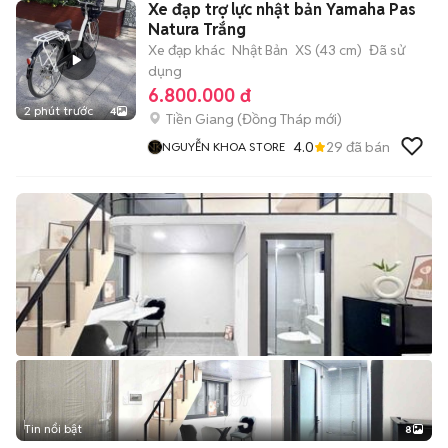
Xe đạp trợ lực nhật bản Yamaha Pas
Natura Trắng
Xe đạp khác
Nhật Bản
XS (43 cm)
Đã sử
dụng
6.800.000 đ
2 phút trước
4
Tiền Giang
(
Đồng Tháp
mới)
4.0
29
đã bán
NGUYỄN KHOA STORE
Tin nổi bật
8
+
2