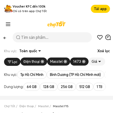
Voucher KFC đến 100k
Tải app
Chỉ có trên app Chợ Tốt
Khu vực:
Toàn quốc
Xoá lọc
Điện thoại
Masstel
1473
Giá
Lọc
Khu vực:
Tp Hồ Chí Minh
Bình Dương (TP Hồ Chí Minh mới)
Bà 
Dung lượng:
64 GB
128 GB
256 GB
512 GB
1 TB
2 
Chợ Tốt
Điện thoại
Masstel
Masstel F15