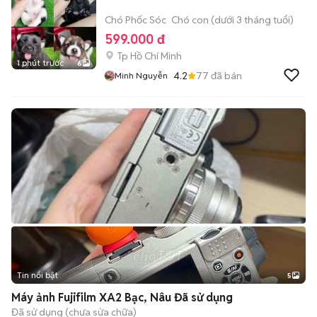
Chó Phốc Sóc
Chó con (dưới 3 tháng tuổi)
599.000 đ
Tp Hồ Chí Minh
1 phút trước
6
4.2
77
đã bán
Minh Nguyễn
Tin nổi bật
5
Máy ảnh Fujifilm XA2 Bạc, Nâu Đã sử dụng
Đã sử dụng (chưa sửa chữa)