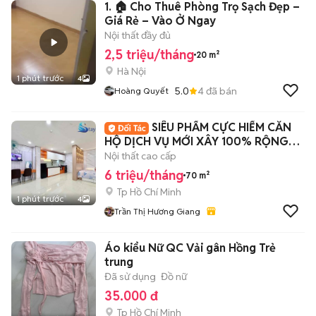
1. 🏠 Cho Thuê Phòng Trọ Sạch Đẹp –
Giá Rẻ – Vào Ở Ngay
Nội thất đầy đủ
2,5 triệu/tháng
20 m²
Hà Nội
1 phút trước
4
5.0
4
đã bán
Hoàng Quyết
SIÊU PHẨM CỰC HIẾM CĂN
HỘ DỊCH VỤ MỚI XÂY 100% RỘNG
TỚI 70M2
Nội thất cao cấp
6 triệu/tháng
70 m²
Tp Hồ Chí Minh
1 phút trước
4
Trần Thị Hương Giang
Áo kiểu Nữ QC Vải gân Hồng Trẻ
trung
Đã sử dụng
Đồ nữ
35.000 đ
Tp Hồ Chí Minh