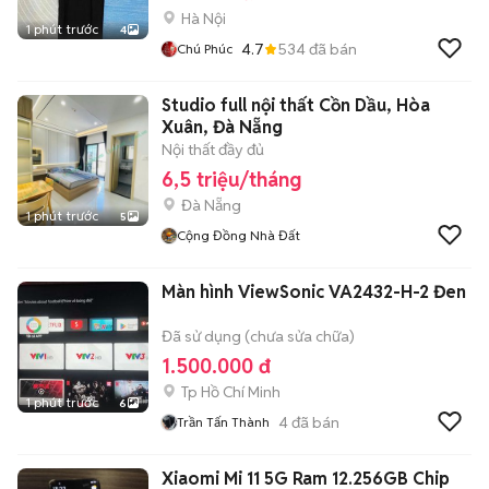
Hà Nội
1 phút trước
4
4.7
534
đã bán
Chú Phúc
Studio full nội thất Cồn Dầu, Hòa
Xuân, Đà Nẵng
Nội thất đầy đủ
6,5 triệu/tháng
Đà Nẵng
1 phút trước
5
Cộng Đồng Nhà Đất
Màn hình ViewSonic VA2432-H-2 Đen
Đã sử dụng (chưa sửa chữa)
1.500.000 đ
Tp Hồ Chí Minh
1 phút trước
6
4
đã bán
Trần Tấn Thành
Xiaomi Mi 11 5G Ram 12.256GB Chip