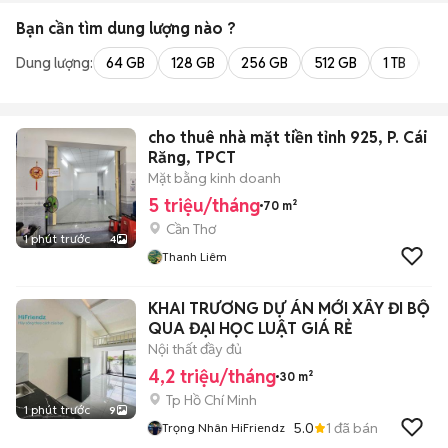
Bạn cần tìm
dung lượng
nào ?
Dung lượng:
64 GB
128 GB
256 GB
512 GB
1 TB
2 
cho thuê nhà mặt tiền tỉnh 925, P. Cái
Răng, TPCT
Mặt bằng kinh doanh
5 triệu/tháng
70 m²
Cần Thơ
1 phút trước
4
Thanh Liêm
KHAI TRƯƠNG DỰ ÁN MỚI XÂY ĐI BỘ
QUA ĐẠI HỌC LUẬT GIÁ RẺ
Nội thất đầy đủ
4,2 triệu/tháng
30 m²
Tp Hồ Chí Minh
1 phút trước
9
5.0
1
đã bán
Trọng Nhân HiFriendz