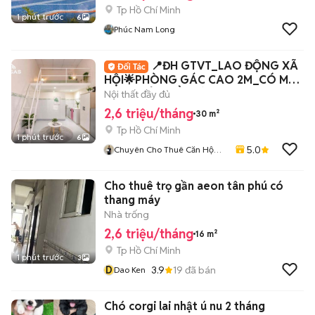
Tp Hồ Chí Minh
1 phút trước
6
Phúc Nam Long
📍ĐH GTVT_LAO ĐỘNG XÃ
HỘI🌟PHÒNG GÁC CAO 2M_CÓ MÁY
LẠNH_CỬA SỔ TRỜI
Nội thất đầy đủ
2,6 triệu/tháng
30 m²
Tp Hồ Chí Minh
1 phút trước
6
5.0
Chuyên Cho Thuê Căn Hộ
Phòng Trọ TP HCM
Cho thuê trọ gần aeon tân phú có
thang máy
Nhà trống
2,6 triệu/tháng
16 m²
Tp Hồ Chí Minh
1 phút trước
3
D
3.9
19
đã bán
Dao Ken
Chó corgi lai nhật ú nu 2 tháng