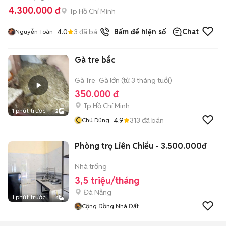
4.300.000 đ
Tp Hồ Chí Minh
4.0
3
đã bán
Bấm để hiện số
Chat
Nguyễn Toàn
Gà tre bắc
Gà Tre
Gà lớn (từ 3 tháng tuổi)
350.000 đ
Tp Hồ Chí Minh
1 phút trước
2
C
4.9
313
đã bán
Chú Dũng
Phòng trọ Liên Chiểu - 3.500.000đ
Nhà trống
3,5 triệu/tháng
Đà Nẵng
1 phút trước
4
Cộng Đồng Nhà Đất