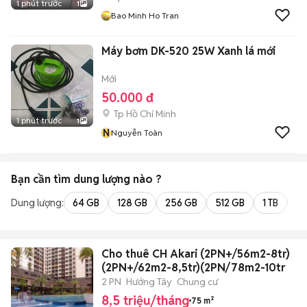
1 phút trước
1
Bao Minh Ho Tran
Máy bơm DK-520 25W Xanh lá mới
Mới
50.000 đ
Tp Hồ Chí Minh
1 phút trước
1
N
Nguyễn Toàn
Bạn cần tìm
dung lượng
nào ?
Dung lượng:
64 GB
128 GB
256 GB
512 GB
1 TB
2 
Cho thuê CH Akari (2PN+/56m2-8tr)
(2PN+/62m2-8,5tr)(2PN/78m2-10tr
2 PN
Hướng Tây
Chung cư
8,5 triệu/tháng
75 m²