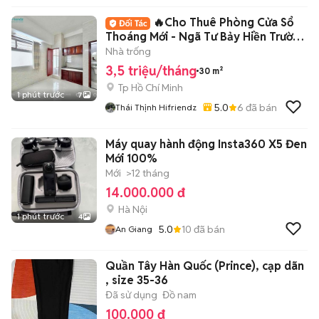
🔥Cho Thuê Phòng Cửa Sổ
Thoáng Mới - Ngã Tư Bảy Hiền Trường
Chinh
Nhà trống
3,5 triệu/tháng
30 m²
Tp Hồ Chí Minh
1 phút trước
7
5.0
6
đã bán
Thái Thịnh Hifriendz
Máy quay hành động Insta360 X5 Đen
Mới 100%
Mới
>12 tháng
14.000.000 đ
Hà Nội
1 phút trước
4
5.0
10
đã bán
An Giang
Quần Tây Hàn Quốc (Prince), cạp dãn
, size 35-36
Đã sử dụng
Đồ nam
100.000 đ