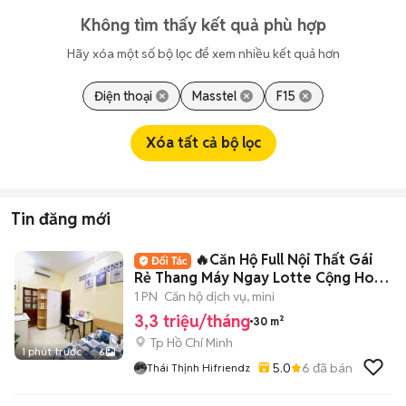
Không tìm thấy kết quả phù hợp
Hãy xóa một số bộ lọc để xem nhiều kết quả hơn
Điện thoại
Masstel
F15
Xóa tất cả bộ lọc
Tin đăng mới
🔥Căn Hộ Full Nội Thất Gái
Rẻ Thang Máy Ngay Lotte Cộng Hoà
Khu K300
1 PN
Căn hộ dịch vụ, mini
3,3 triệu/tháng
30 m²
Tp Hồ Chí Minh
1 phút trước
6
5.0
6
đã bán
Thái Thịnh Hifriendz