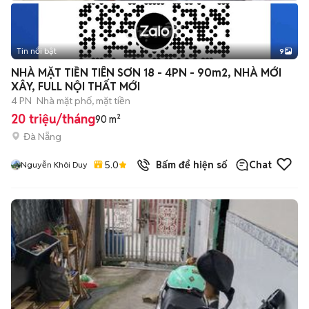
Tin nổi bật
9
+
2
NHÀ MẶT TIỀN TIÊN SƠN 18 - 4PN - 90m2, NHÀ MỚI
XÂY, FULL NỘI THẤT MỚI
4 PN
Nhà mặt phố, mặt tiền
20 triệu/tháng
90 m²
Đà Nẵng
5.0
Bấm để hiện số
Chat
Nguyễn Khôi Duy