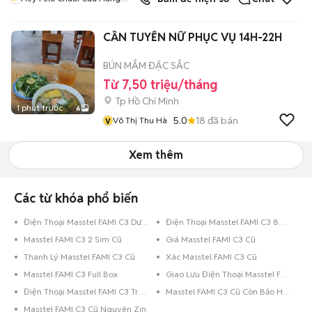
Tacos Pháp
CẦN TUYỂN NỮ PHỤC VỤ 14H-22H
BÚN MẮM ĐẶC SẮC
Từ 7,50 triệu/tháng
Tp Hồ Chí Minh
1 phút trước
6
v
5.0
18
đã bán
Võ Thị Thu Hà
Xem thêm
Các từ khóa phổ biến
Điện Thoại Masstel FAMI C3 Dưới 8GB Xanh Dương
Điện Thoại Masstel FAMI C3 8GB Đen
Masstel FAMI C3 2 Sim Cũ
Giá Masstel FAMI C3 Cũ
Thanh Lý Masstel FAMI C3 Cũ
Xác Masstel FAMI C3 Cũ
Masstel FAMI C3 Full Box
Giao Lưu Điện Thoại Masstel FAMI C3
Điện Thoại Masstel FAMI C3 Trả Góp
Masstel FAMI C3 Cũ Còn Bảo Hành
Masstel FAMI C3 Cũ Nguyên Zin