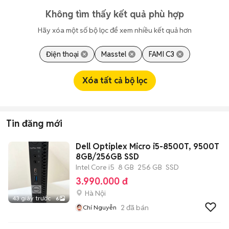
Không tìm thấy kết quả phù hợp
Hãy xóa một số bộ lọc để xem nhiều kết quả hơn
Điện thoại
Masstel
FAMI C3
Xóa tất cả bộ lọc
Tin đăng mới
Dell Optiplex Micro i5-8500T, 9500T
8GB/256GB SSD
Intel Core i5
8 GB
256 GB
SSD
3.990.000 đ
Hà Nội
43 giây trước
6
2
đã bán
Chí Nguyễn