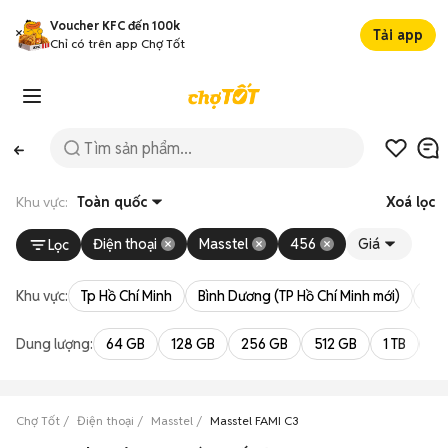
Voucher KFC đến 100k
Tải app
Chỉ có trên app Chợ Tốt
Khu vực:
Toàn quốc
Xoá lọc
Điện thoại
Masstel
456
Giá
Lọc
Khu vực:
Tp Hồ Chí Minh
Bình Dương (TP Hồ Chí Minh mới)
Bà 
Dung lượng:
64 GB
128 GB
256 GB
512 GB
1 TB
2 
Chợ Tốt
Điện thoại
Masstel
Masstel FAMI C3