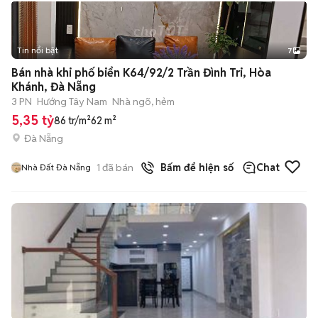
Tin nổi bật
7
+
2
Bán nhà khi phố biển K64/92/2 Trần Đình Tri, Hòa
Khánh, Đà Nẵng
3 PN
Hướng Tây Nam
Nhà ngõ, hẻm
5,35 tỷ
86 tr/m²
62 m²
Đà Nẵng
1
đã bán
Bấm để hiện số
Chat
Nhà Đất Đà Nẵng