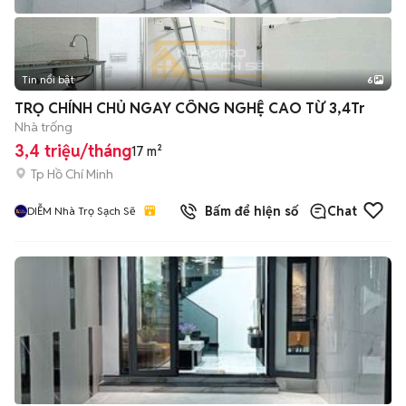
Tin nổi bật
6
+
2
TRỌ CHÍNH CHỦ NGAY CÔNG NGHỆ CAO TỪ 3,4Tr
Nhà trống
3,4 triệu/tháng
17 m²
Tp Hồ Chí Minh
Bấm để hiện số
Chat
DIỄM Nhà Trọ Sạch Sẽ