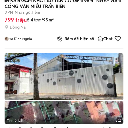
🏡 BÁN GẤP: NHÀ LẦU TÂN CỔ ĐIỂN 95M² NGAY GẦN
CỔNG VĂN MIẾU TRẤN BIÊN
3 PN
Nhà ngõ, hẻm
799 triệu
8,4 tr/m²
95 m²
Đồng Nai
Bấm để hiện số
Chat
Hà Đình Nghĩa
Tin nổi bật
7
+
2