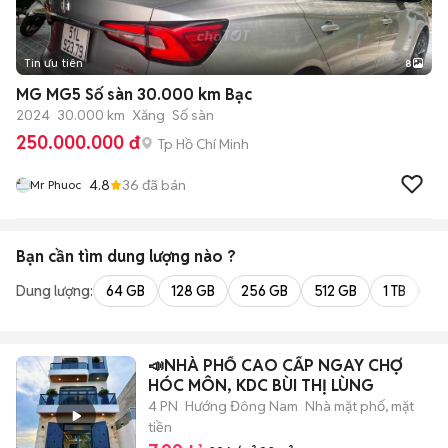
Tin ưu tiên
8
+
2
MG MG5 Số sàn 30.000 km Bạc
2024
30.000 km
Xăng
Số sàn
250.000.000 đ
Tp Hồ Chí Minh
4.8
36
đã bán
Mr Phuoc
Bạn cần tìm
dung lượng
nào ?
Dung lượng:
64 GB
128 GB
256 GB
512 GB
1 TB
2 
📣NHÀ PHỐ CAO CẤP NGAY CHỢ
HÓC MÔN, KDC BÙI THỊ LÙNG
4 PN
Hướng Đông Nam
Nhà mặt phố, mặt
tiền