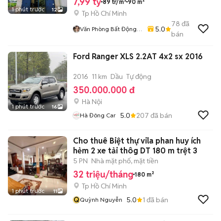
7,99 tỷ
89 tr/m²
90 m²
1 phút trước
12
Tp Hồ Chí Minh
78
đã
5.0
Văn Phòng Bất Động
bán
Sản Gia Long - Hóc
Môn
Ford Ranger XLS 2.2AT 4x2 sx 2016
2016
11 km
Dầu
Tự động
350.000.000 đ
Hà Nội
1 phút trước
16
5.0
207
đã bán
Hà Đông Car
Cho thuê Biệt thự vila phan huy ích
hẻm 2 xe tải thôg DT 180 m trệt 3
5 PN
Nhà mặt phố, mặt tiền
32 triệu/tháng
180 m²
Tp Hồ Chí Minh
1 phút trước
11
Q
5.0
1
đã bán
Quỳnh Nguyễn