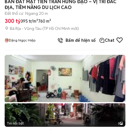
BÁN ĐẤT MẶT TIỀN TRẦN HƯNG ĐẠO – VỊ TRÍ ĐẮC
ĐỊA, TIỀM NĂNG DU LỊCH CAO
Đất thổ cư
Ngang 20 m
300 tỷ
395 tr/m²
760 m²
Bà Rịa - Vũng Tàu
(
TP Hồ Chí Minh
mới)
Bấm để hiện số
Chat
Đặng Ngọc Hiệp
Tin nổi bật
3