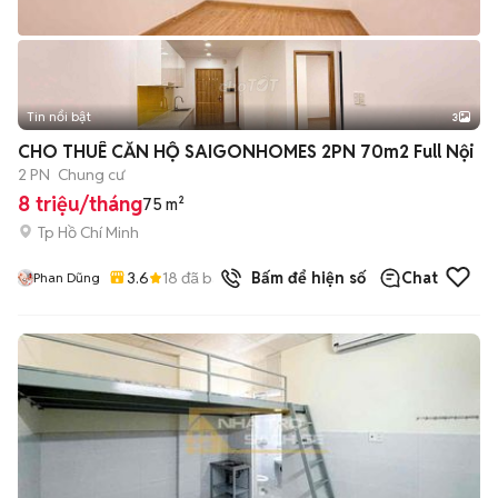
Tin nổi bật
3
CHO THUÊ CĂN HỘ SAIGONHOMES 2PN 70m2 Full Nội
2 PN
Chung cư
8 triệu/tháng
75 m²
Tp Hồ Chí Minh
3.6
18
đã bán
Bấm để hiện số
Chat
Phan Dũng