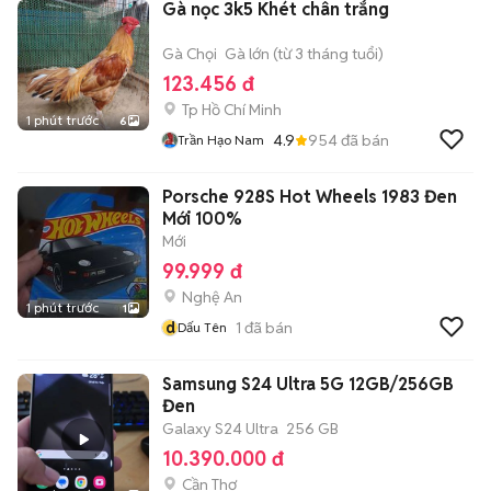
Gà nọc 3k5 Khét chân trắng
Gà Chọi
Gà lớn (từ 3 tháng tuổi)
123.456 đ
Tp Hồ Chí Minh
1 phút trước
6
4.9
954
đã bán
Trần Hạo Nam
Porsche 928S Hot Wheels 1983 Đen
Mới 100%
Mới
99.999 đ
Nghệ An
1 phút trước
1
d
1
đã bán
Dấu Tên
Samsung S24 Ultra 5G 12GB/256GB
Đen
Galaxy S24 Ultra
256 GB
10.390.000 đ
Cần Thơ