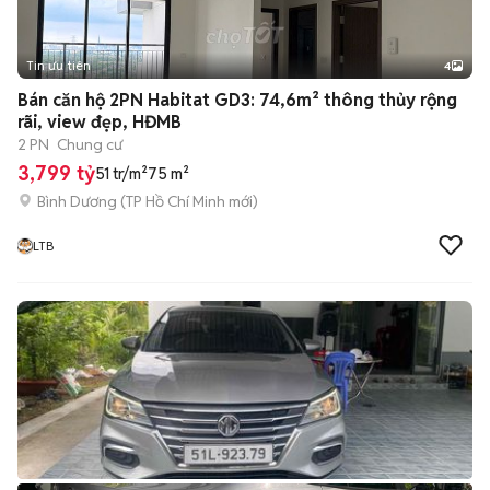
Tin ưu tiên
4
Bán căn hộ 2PN Habitat GD3: 74,6m² thông thủy rộng
rãi, view đẹp, HĐMB
2 PN
Chung cư
3,799 tỷ
51 tr/m²
75 m²
Bình Dương
(
TP Hồ Chí Minh
mới)
LTB