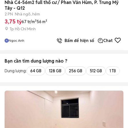
Nhà C4-56m2 full thổ cư / Phan Văn Hùm, P. Trung Mỹ
Tây - Q12
2 PN
Nhà ngõ, hẻm
3,75 tỷ
67 tr/m²
56 m²
Tp Hồ Chí Minh
Bấm để hiện số
Chat
Ngoc Anh
Bạn cần tìm
dung lượng
nào ?
Dung lượng:
64 GB
128 GB
256 GB
512 GB
1 TB
2 