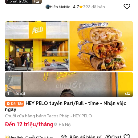
1 phút trước
6
4.7
293
đã bán
Hiển Mobile
Tin nổi bật
6
+
2
HEY PELO tuyển Part/Full - time - Nhận việc
ngay
Chuỗi cửa hàng bánh Tacos Pháp - HEY PELO
Đến 12 triệu/tháng
Hà Nội
Bấm để hiện số
Chat
Hey Pelo Chuỗi Cửa Hàng