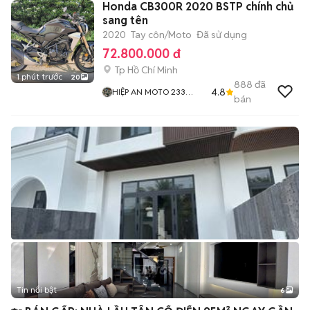
Honda CB300R 2020 BSTP chính chủ
sang tên
2020
Tay côn/Moto
Đã sử dụng
72.800.000 đ
Tp Hồ Chí Minh
1 phút trước
20
888
đã
4.8
HIỆP AN MOTO 233
bán
QUỐC LỘ 13 CŨ HIỆP
BÌNH PHƯỚC THỦ ĐỨC
Tin nổi bật
6
+
2