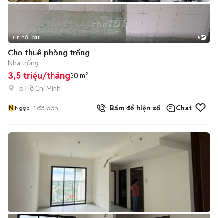
Tin nổi bật
5
Cho thuê phòng trống
Nhà trống
3,5 triệu/tháng
30 m²
Tp Hồ Chí Minh
N
1
đã bán
Bấm để hiện số
Chat
Ngọc