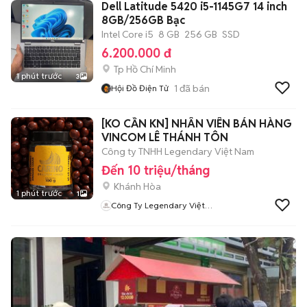
Dell Latitude 5420 i5-1145G7 14 inch
8GB/256GB Bạc
Intel Core i5
8 GB
256 GB
SSD
6.200.000 đ
Tp Hồ Chí Minh
1 phút trước
3
1
đã bán
Hội Đồ Điện Tử
[KO CẦN KN] NHÂN VIÊN BÁN HÀNG
VINCOM LÊ THÁNH TÔN
Công ty TNHH Legendary Việt Nam
Đến 10 triệu/tháng
Khánh Hòa
1 phút trước
1
Công Ty Legendary Việt
Nam