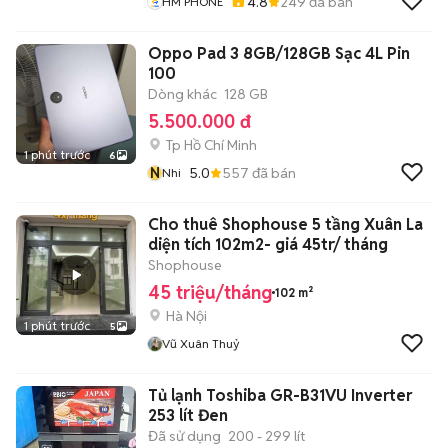
4.8
249
đã bán
HM PHONE
Oppo Pad 3 8GB/128GB Sạc 4L Pin
100
Dòng khác
128 GB
5.500.000 đ
Tp Hồ Chí Minh
1 phút trước
6
N
5.0
557
đã bán
Nhi
Cho thuê Shophouse 5 tầng Xuân La
diện tích 102m2- giá 45tr/ tháng
Shophouse
45 triệu/tháng
102 m²
Hà Nội
1 phút trước
5
Vũ Xuân Thuỷ
Tủ lạnh Toshiba GR-B31VU Inverter
253 lít Đen
Đã sử dụng
200 - 299 lít