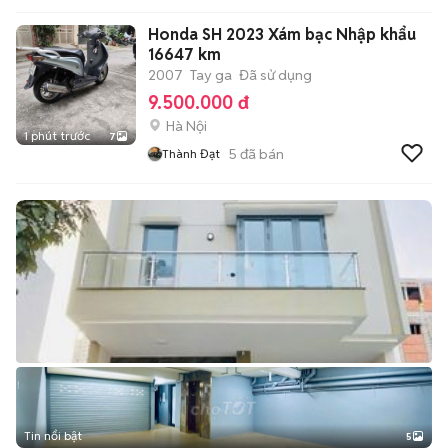
Honda SH 2023 Xám bạc Nhập khẩu
16647 km
2007
Tay ga
Đã sử dụng
9.500.000 đ
Hà Nội
1 phút trước
7
5
đã bán
Thành Đạt
Tin nổi bật
5