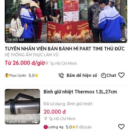
Tin nổi bật
1
TUYỂN NHÂN VIÊN BÁN BÁNH MÌ PART TIME THỦ ĐỨC
HỆ THỐNG ẨM THỰC LÂM VŨ
Từ 26.000 đ/giờ
Tp Hồ Chí Minh
T
5.0
Bấm để hiện số
Chat
Thục Uyên
Bình giữ nhiệt Thermos 1.2L,27cm
Đã sử dụng
Bình giữ nhiệt
20.000 đ
Tp Hồ Chí Minh
1 phút trước
6
5.0
9
đã bán
Lương 4g