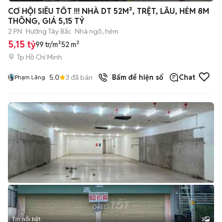
CƠ HỘI SIÊU TỐT !!! NHÀ DT 52M², TRỆT, LẦU, HẺM 8M
THÔNG, GIÁ 5,15 TỶ
2 PN
Hướng Tây Bắc
Nhà ngõ, hẻm
5,15 tỷ
99 tr/m²
52 m²
Tp Hồ Chí Minh
5.0
3
đã bán
Bấm để hiện số
Chat
Phạm Lãng
Tin nổi bật
3