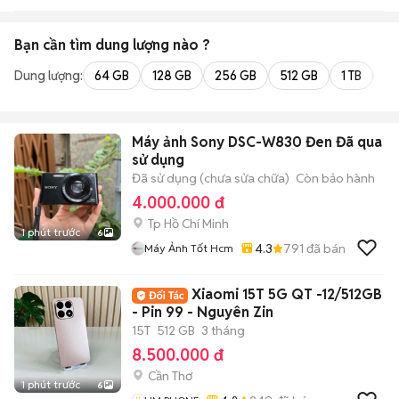
Bạn cần tìm
dung lượng
nào ?
Dung lượng:
64 GB
128 GB
256 GB
512 GB
1 TB
2 
Máy ảnh Sony DSC-W830 Đen Đã qua
sử dụng
Đã sử dụng (chưa sửa chữa)
Còn bảo hành
4.000.000 đ
Tp Hồ Chí Minh
1 phút trước
6
4.3
791
đã bán
Máy Ảnh Tốt Hcm
Xiaomi 15T 5G QT -12/512GB
- Pin 99 - Nguyên Zin
15T
512 GB
3 tháng
8.500.000 đ
Cần Thơ
1 phút trước
6