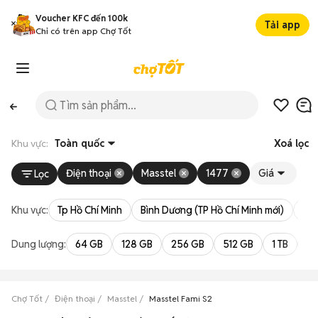
Voucher KFC đến 100k
Tải app
Chỉ có trên app Chợ Tốt
Khu vực:
Toàn quốc
Xoá lọc
Điện thoại
Masstel
1477
Giá
Lọc
Khu vực:
Tp Hồ Chí Minh
Bình Dương (TP Hồ Chí Minh mới)
Bà 
Dung lượng:
64 GB
128 GB
256 GB
512 GB
1 TB
2 
Chợ Tốt
Điện thoại
Masstel
Masstel Fami S2