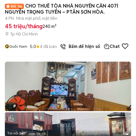
CHO THUÊ TÒA NHÀ NGUYÊN CĂN 407l
NGUYỄN TRỌNG TUYỂN – PTÂN SƠN HÒA.
4 PN
Nhà mặt phố, mặt tiền
45 triệu/tháng
240 m²
Tp Hồ Chí Minh
Q
5.0
4
đã bán
Bấm để hiện số
Chat
Quốc Nam
Tin nổi bật
5