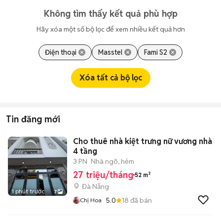
Không tìm thấy kết quả phù hợp
Hãy xóa một số bộ lọc để xem nhiều kết quả hơn
Điện thoại
Masstel
Fami S2
Xóa tất cả bộ lọc
Tin đăng mới
Cho thuê nhà kiệt trưng nữ vương nhà
4 tầng
3 PN
Nhà ngõ, hẻm
27 triệu/tháng
52 m²
Đà Nẵng
1 phút trước
7
5.0
18
đã bán
Chị Hoa