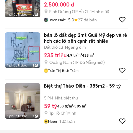
2.500.000 đ
Bình Dương
(
TP Hồ Chí Minh
mới)
1 phút trước
3
5.0
27
đã bán
Thiên Phát
bán lô đất đẹp 2mt Quế Mỹ đẹp và rẻ
hơn các lô bên cạnh rất nhiều
Đất thổ cư
Ngang 6 m
235 triệu
1,9 tr/m²
123 m²
Quảng Nam
(
TP Đà Nẵng
mới)
1 phút trước
5
T
Trần Thị Bích Trâm
Biệt thự Thảo Điền - 385m2 - 59 tỷ
5 PN
Nhà biệt thự
59 tỷ
153 tr/m²
385 m²
Tp Hồ Chí Minh
1 phút trước
5
H
1
đã bán
Hoan