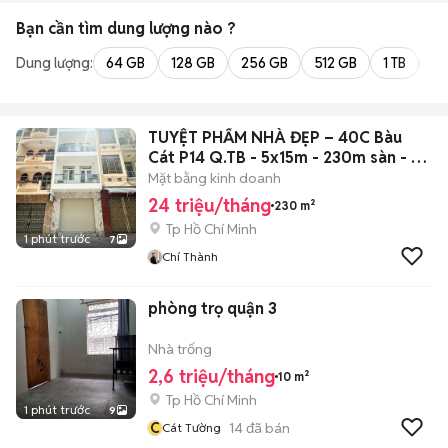
Bạn cần tìm
dung lượng
nào ?
Dung lượng:
64 GB
128 GB
256 GB
512 GB
1 TB
2 
TUYỆT PHẨM NHÀ ĐẸP – 40C Bàu
Cát P14 Q.TB - 5x15m - 230m sàn - 3
tầng
Mặt bằng kinh doanh
24 triệu/tháng
230 m²
Tp Hồ Chí Minh
1 phút trước
7
Chí Thành
phòng trọ quận 3
Nhà trống
2,6 triệu/tháng
10 m²
Tp Hồ Chí Minh
1 phút trước
9
C
14
đã bán
Cát Tường