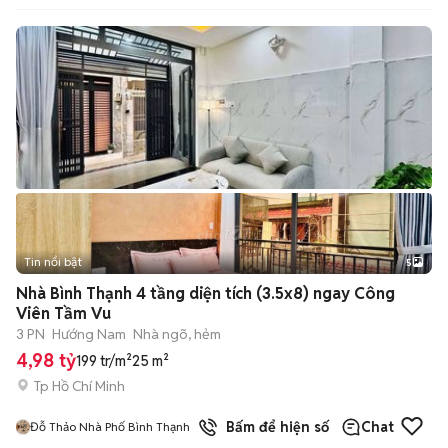
Tin nổi bật
5
Nhà Bình Thạnh 4 tầng diện tích (3.5x8) ngay Công
Viên Tầm Vu
3 PN
Hướng Nam
Nhà ngõ, hẻm
4,98 tỷ
199 tr/m²
25 m²
Tp Hồ Chí Minh
Bấm để hiện số
Chat
Đỗ Thảo Nhà Phố Bình Thạnh