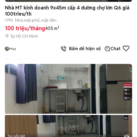
Nhà MT kinh doanh 9x45m cấp 4 đường chợ lớn Q6 giá
100trieu/th
1 PN
Nhà mặt phố, mặt tiền
100 triệu/tháng
405 m²
Tp Hồ Chí Minh
Bấm để hiện số
Chat
Huy
Tin nổi bật
8