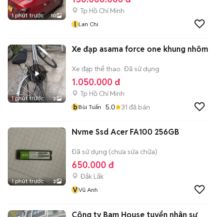
Tp Hồ Chí Minh
1 phút trước
10
l
Lan Chi
Xe đạp asama force one khung nhôm
Xe đạp thể thao
Đã sử dụng
1.050.000 đ
Tp Hồ Chí Minh
1 phút trước
2
b
5.0
31
đã bán
Bùi Tuấn
Nvme Ssd Acer FA100 256GB
Đã sử dụng (chưa sửa chữa)
650.000 đ
Đắk Lắk
1 phút trước
2
V
Vũ Anh
Công ty Bam House tuyển nhân sự