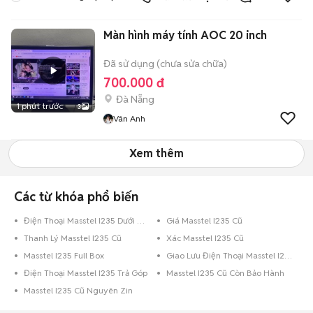
7Eleven
Màn hình máy tính AOC 20 inch
Đã sử dụng (chưa sửa chữa)
700.000 đ
Đà Nẵng
1 phút trước
3
Vân Anh
Xem thêm
Các từ khóa phổ biến
Điện Thoại Masstel I235 Dưới 8GB Vàng
Giá Masstel I235 Cũ
Thanh Lý Masstel I235 Cũ
Xác Masstel I235 Cũ
Masstel I235 Full Box
Giao Lưu Điện Thoại Masstel I235
Điện Thoại Masstel I235 Trả Góp
Masstel I235 Cũ Còn Bảo Hành
Masstel I235 Cũ Nguyên Zin