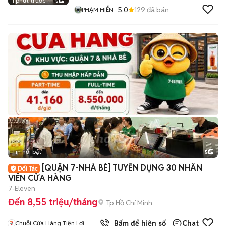
1 phút trước
5
5.0
129
đã bán
PHẠM HIỂN
Tin nổi bật
5
[QUẬN 7-NHÀ BÈ] TUYỂN DỤNG 30 NHÂN
VIÊN CỬA HÀNG
7-Eleven
Đến 8,55 triệu/tháng
Tp Hồ Chí Minh
2
đã bán
Bấm để hiện số
Chat
Chuỗi Cửa Hàng Tiện Lợi