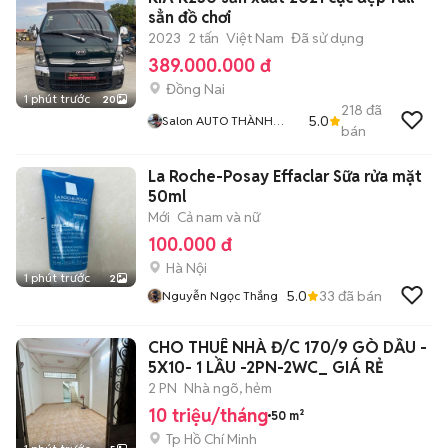
sẳn đồ chơi
2023
2 tấn
Việt Nam
Đã sử dụng
389.000.000 đ
Đồng Nai
1 phút trước
20
218
đã
5.0
Salon AUTO THÀNH
bán
TRUNG Đồng Nai
La Roche-Posay Effaclar Sữa rửa mặt
50ml
Mới
Cả nam và nữ
100.000 đ
Hà Nội
1 phút trước
2
5.0
33
đã bán
Nguyễn Ngọc Thắng
CHO THUÊ NHÀ Đ/C 170/9 GÒ DẦU -
5X10- 1 LẦU -2PN-2WC_ GIÁ RẺ
2 PN
Nhà ngõ, hẻm
10 triệu/tháng
50 m²
Tp Hồ Chí Minh