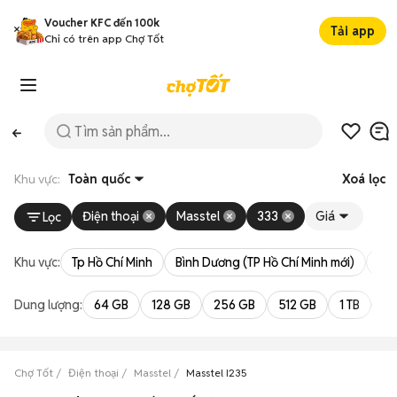
Voucher KFC đến 100k
Tải app
Chỉ có trên app Chợ Tốt
Khu vực:
Toàn quốc
Xoá lọc
Điện thoại
Masstel
333
Giá
Lọc
Khu vực:
Tp Hồ Chí Minh
Bình Dương (TP Hồ Chí Minh mới)
Bà 
Dung lượng:
64 GB
128 GB
256 GB
512 GB
1 TB
2 
Chợ Tốt
Điện thoại
Masstel
Masstel I235