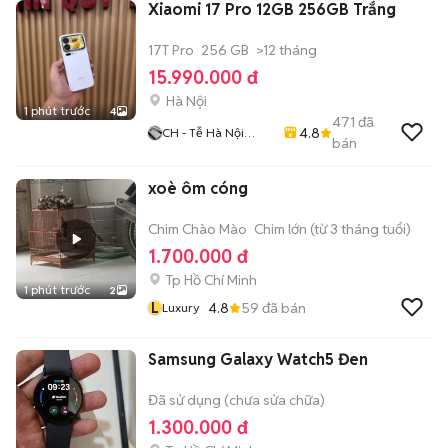
Xiaomi 17 Pro 12GB 256GB Trắng
17T Pro
256 GB
>12 tháng
15.990.000 đ
Hà Nội
1 phút trước
4
471
đã
4.8
CH - Tễ Hà Nội
bán
Mobie
xoè ôm cóng
Chim Chào Mào
Chim lớn (từ 3 tháng tuổi)
1.700.000 đ
Tp Hồ Chí Minh
1 phút trước
2
L
4.8
59
đã bán
Luxury
Samsung Galaxy Watch5 Đen
Đã sử dụng (chưa sửa chữa)
1.300.000 đ