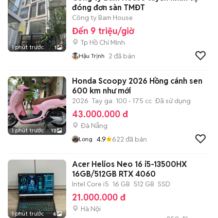
đóng đơn sàn TMĐT
Công ty Bam House
Đến 9 triệu/giờ
Tp Hồ Chí Minh
1 phút trước
1
2
đã bán
Hậu Trịnh
Honda Scoopy 2026 Hồng cánh sen
600 km như mới
2026
Tay ga
100 - 175 cc
Đã sử dụng
43.000.000 đ
Đà Nẵng
1 phút trước
12
4.9
622
đã bán
Long
Acer Helios Neo 16 i5-13500HX
16GB/512GB RTX 4060
Intel Core i5
16 GB
512 GB
SSD
21.000.000 đ
Hà Nội
1 phút trước
6