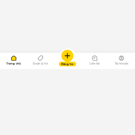
Trang chủ
Quản lý tin
Liên hệ
Tài khoản
Đăng tin
109.000 Bình chọn
Tải ứng dụng Chợ Tốt