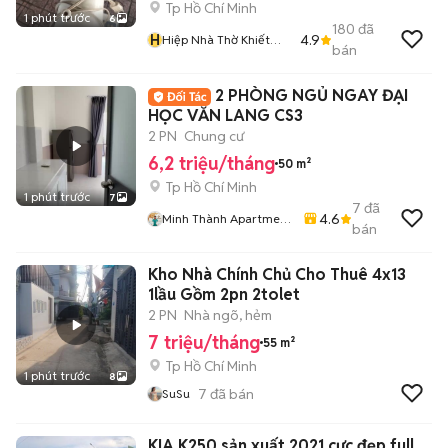
Tp Hồ Chí Minh
1 phút trước
6
180
đã
H
4.9
Hiệp Nhà Thờ Khiết
bán
Tâm
2 PHÒNG NGỦ NGAY ĐẠI
HỌC VĂN LANG CS3
2 PN
Chung cư
6,2 triệu/tháng
50 m²
Tp Hồ Chí Minh
1 phút trước
7
7
đã
4.6
Minh Thành Apartment
bán
Chdv
Kho Nhà Chính Chủ Cho Thuê 4x13
1lầu Gồm 2pn 2tolet
2 PN
Nhà ngõ, hẻm
7 triệu/tháng
55 m²
Tp Hồ Chí Minh
1 phút trước
8
7
đã bán
SuSu
KIA K250 sản xuất 2021 cực đẹp full