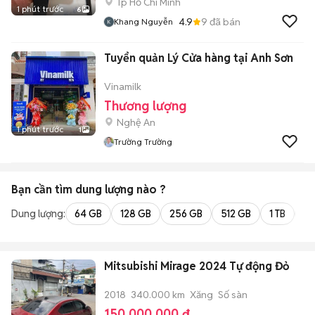
Tp Hồ Chí Minh
1 phút trước
6
4.9
9
đã bán
Khang Nguyễn
Tuyển quản Lý Cửa hàng tại Anh Sơn
Vinamilk
Thương lượng
Nghệ An
1 phút trước
1
Trường Trường
Bạn cần tìm
dung lượng
nào ?
Dung lượng:
64 GB
128 GB
256 GB
512 GB
1 TB
2 
Mitsubishi Mirage 2024 Tự động Đỏ
2018
340.000 km
Xăng
Số sàn
150.000.000 đ