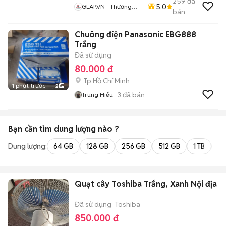
259
đã
5.0
GLAP.VN - Thương
bán
Hiệu Laptop Gaming
Đồ Hoạ
Chuông điện Panasonic EBG888
Trắng
Đã sử dụng
80.000 đ
Tp Hồ Chí Minh
1 phút trước
2
3
đã bán
Trung Hiếu
Bạn cần tìm
dung lượng
nào ?
Dung lượng:
64 GB
128 GB
256 GB
512 GB
1 TB
2 
Quạt cây Toshiba Trắng, Xanh Nội địa
Đã sử dụng
Toshiba
850.000 đ