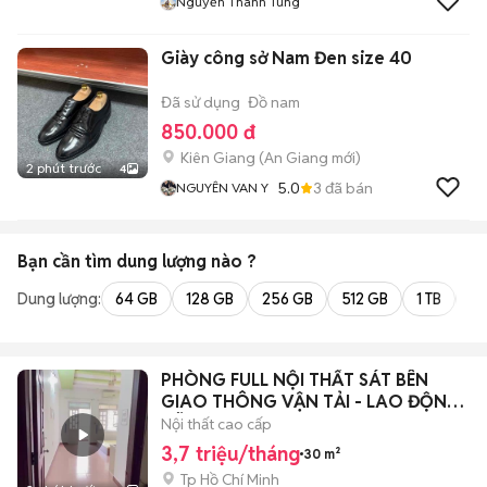
Nguyễn Thanh Tùng
Giày công sở Nam Đen size 40
Đã sử dụng
Đồ nam
850.000 đ
Kiên Giang
(
An Giang
mới)
2 phút trước
4
5.0
3
đã bán
NGUYÊN VAN Y
Bạn cần tìm
dung lượng
nào ?
Dung lượng:
64 GB
128 GB
256 GB
512 GB
1 TB
2 
PHÒNG FULL NỘI THẤT SÁT BÊN
GIAO THÔNG VẬN TẢI - LAO ĐỘNG
XÃ HỘI
Nội thất cao cấp
3,7 triệu/tháng
30 m²
Tp Hồ Chí Minh