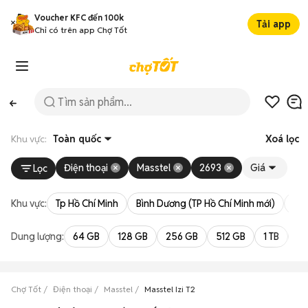
Voucher KFC đến 100k
Tải app
Chỉ có trên app Chợ Tốt
Khu vực:
Toàn quốc
Xoá lọc
Điện thoại
Masstel
2693
Giá
Lọc
Khu vực:
Tp Hồ Chí Minh
Bình Dương (TP Hồ Chí Minh mới)
Bà 
Dung lượng:
64 GB
128 GB
256 GB
512 GB
1 TB
2 
Chợ Tốt
Điện thoại
Masstel
Masstel Izi T2