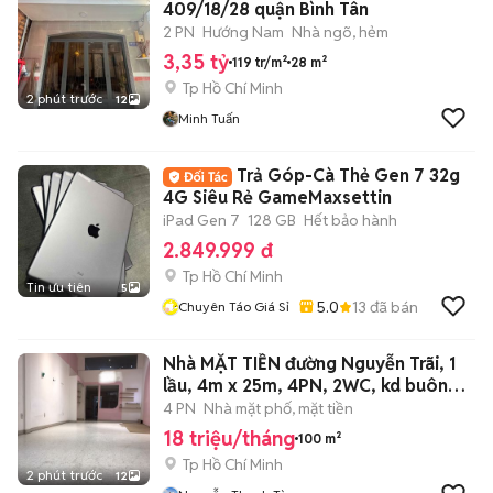
409/18/28 quận Bình Tân
2 PN
Hướng Nam
Nhà ngõ, hẻm
3,35 tỷ
119 tr/m²
28 m²
Tp Hồ Chí Minh
2 phút trước
12
Minh Tuấn
Trả Góp-Cà Thẻ Gen 7 32g
4G Siêu Rẻ GameMaxsettin
iPad Gen 7
128 GB
Hết bảo hành
2.849.999 đ
Tp Hồ Chí Minh
Tin ưu tiên
5
5.0
13
đã bán
Chuyên Táo Giá Sỉ
Nhà MẶT TIỀN đường Nguyễn Trãi, 1
lầu, 4m x 25m, 4PN, 2WC, kd buôn
bán
4 PN
Nhà mặt phố, mặt tiền
18 triệu/tháng
100 m²
Tp Hồ Chí Minh
2 phút trước
12