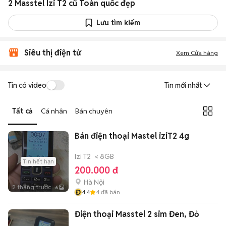
2 Masstel Izi T2 cũ Toàn quốc đẹp
Lưu tìm kiếm
Siêu thị điện tử
Xem Cửa hàng
Tin có video
Tin mới nhất
Tất cả
Cá nhân
Bán chuyên
Bán điện thoại Mastel iziT2 4g
Izi T2
< 8GB
Tin hết hạn
200.000 đ
Hà Nội
2 tháng trước
6
Đ
4.4
4
đã bán
Điện thoại Masstel 2 sim Đen, Đỏ