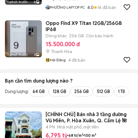
1 phút trước
5
4.0
16
đã bán
PHƯƠNG LAPTOP PC
Oppo Find X9 Titan 12GB/256GB
IP68
Dòng khác
256 GB
Còn bảo hành
15.500.000 đ
Thanh Hóa
1 phút trước
3
H
4
đã bán
Hải Đăng
Bạn cần tìm
dung lượng
nào ?
Dung lượng:
64 GB
128 GB
256 GB
512 GB
1 TB
2 
[CHÍNH CHỦ] Bán nhà 3 tầng đường
Vũ Miên, P. Hòa Xuân, Q. Cẩm Lệ 🌺
4 PN
Nhà mặt phố, mặt tiền
6,795 tỷ
68 tr/m²
100 m²