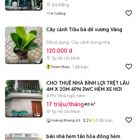
Đà Nẵng
1 phút trước
8
A Cường
Cây cảnh Trầu bà đế vương Vàng
Đã sử dụng
Cây cảnh trong nhà
120.000 đ
Tp Hồ Chí Minh
1 phút trước
1
T
1
đã bán
Thien Phan
CHO THUÊ NHÀ BÌNH LỢI TRỆT LẦU
4M X 20M 4PN 3WC HẺM XE HƠI
4 PN
Nhà ngõ, hẻm
17 triệu/tháng
80 m²
Tp Hồ Chí Minh
1 phút trước
5
3.2
53
đã bán
Hoàng Khang 63
bán nhà hẻm tân hòa đông hẻm