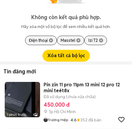
Không còn kết quả phù hợp.
Hãy xóa một số bộ lọc để xem nhiều kết quả hơn.
Điện thoại
Masstel
Izi T2
Xóa tất cả bộ lọc
Tin đăng mới
Pin zin 11 pro 11pm 13 mini 12 pro 12
mini teét8x
Đã sử dụng (chưa sửa chữa)
450.000 đ
Tp Hồ Chí Minh
1 phút trước
1
4.6
352
đã bán
Trương Hiệp