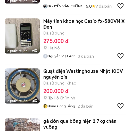
2 phút trước
6
5.0
9
đã bán
NGUYỄN VĂN CƯỜNG
Máy tính khoa học Casio fx-580VN X
Đen
Đã sử dụng
275.000 đ
Hà Nội
2 phút trước
2
3
đã bán
Nguyễn Việt Anh
Quạt điện Westinghouse Nhật 100V
nguyên zin
Đã sử dụng
Khác
200.000 đ
Tp Hồ Chí Minh
2 phút trước
4
P
2
đã bán
Phạm Công Bằng
gà đòn que bông hiện 2.7kg chân
vuông