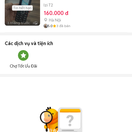
Izi T2
Tin hết hạn
160.000 đ
Hà Nội
3 tháng trước
3
5.0
3
đã bán
Các dịch vụ và tiện ích
Chợ Tốt Ưu Đãi