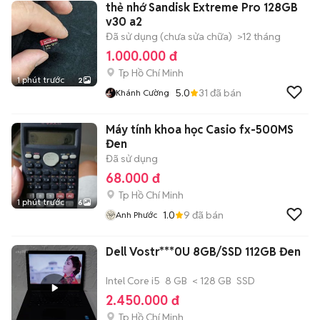
thẻ nhớ Sandisk Extreme Pro 128GB
v30 a2
Đã sử dụng (chưa sửa chữa)
>12 tháng
1.000.000 đ
Tp Hồ Chí Minh
1 phút trước
2
5.0
31
đã bán
Khánh Cường
Máy tính khoa học Casio fx-500MS
Đen
Đã sử dụng
68.000 đ
Tp Hồ Chí Minh
1 phút trước
6
1.0
9
đã bán
Anh Phước
Dell Vostr***0U 8GB/SSD 112GB Đen
Intel Core i5
8 GB
< 128 GB
SSD
2.450.000 đ
Tp Hồ Chí Minh