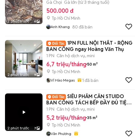
Gà Chọi
Gà lớn (từ 3 tháng tuổi)
500.000 đ
Tp Hồ Chí Minh
2 phút trước
6
80
đã bán
Anh Khang
1PN FULL NỘI THẤT - RỘNG
BAN CÔNG ngay Hoàng Văn Thụ
1 PN
Căn hộ dịch vụ, mini
6,7 triệu/tháng
50 m²
Tp Hồ Chí Minh
2 phút trước
9
1
đã bán
Vĩ Hào Megas
SIÊU PHẨM CĂN STUIDO
BAN CÔNG TÁCH BẾP ĐẦY ĐỦ TIỆN
NGHI RỘNG 35m2
1 PN
Căn hộ dịch vụ, mini
5,2 triệu/tháng
35 m²
Tp Hồ Chí Minh
2 phút trước
7
Văn Phương