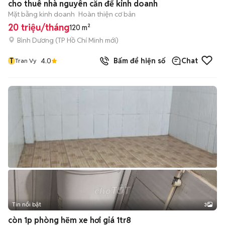
cho thuê nhà nguyên căn để kinh doanh
Mặt bằng kinh doanh
Hoàn thiện cơ bản
20 triệu/tháng
120 m²
Bình Dương
(
TP Hồ Chí Minh
mới)
T
4.0
Bấm để hiện số
Chat
Tran Vy
Tin nổi bật
3
còn 1p phòng hẽm xe hơi giá 1tr8