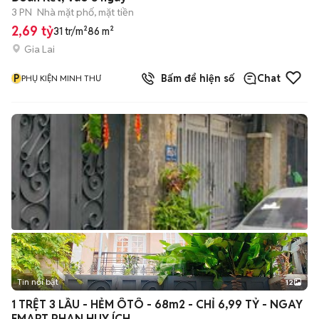
3 PN
Nhà mặt phố, mặt tiền
2,69 tỷ
31 tr/m²
86 m²
Gia Lai
P
Bấm để hiện số
Chat
PHỤ KIỆN MINH THƯ
Tin nổi bật
12
+
2
1 TRỆT 3 LẦU - HẺM ÔTÔ - 68m2 - CHỈ 6,99 TỶ - NGAY
EMART PHAN HUY ÍCH