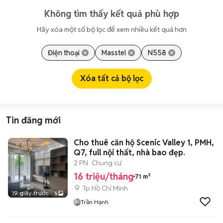
Không tìm thấy kết quả phù hợp
Hãy xóa một số bộ lọc để xem nhiều kết quả hơn
Điện thoại
Masstel
N558
Xóa tất cả bộ lọc
Tin đăng mới
Cho thuê căn hộ Scenic Valley 1, PMH,
Q7, full nội thất, nhà bao đẹp.
2 PN
Chung cư
16 triệu/tháng
71 m²
Tp Hồ Chí Minh
19 giây trước
5
Trần Hạnh