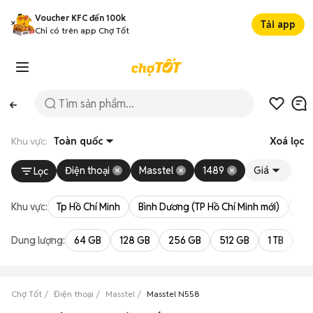
Voucher KFC đến 100k
Tải app
Chỉ có trên app Chợ Tốt
Khu vực:
Toàn quốc
Xoá lọc
Điện thoại
Masstel
1489
Giá
Lọc
Khu vực:
Tp Hồ Chí Minh
Bình Dương (TP Hồ Chí Minh mới)
Bà 
Dung lượng:
64 GB
128 GB
256 GB
512 GB
1 TB
2 
Chợ Tốt
Điện thoại
Masstel
Masstel N558