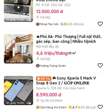
M1
8 GB
256 GB
SSD
12.000.000 đ
Hà Nội
32 giây trước
6
5.0
26
đã bán
Tshop Tây Sơn
🔥Phú Xá- Phú Thượng | Full nội thất,
gác xép, ban công | Nhiều tiệních
Nội thất đầy đủ
4,6 triệu/tháng
25 m²
Hà Nội
35 giây trước
6
Hoàng Trọng Quân
☘️ Sony Xperia 5 Mark V
Snap 8 Gen 2 / 𝐆Ó𝐏 𝐎𝐍𝐋𝐈𝐍𝐄
Xperia 5
128 GB
Còn bảo hành
8.590.000 đ
Tp Hồ Chí Minh
40 giây trước
6
4.7
411
đã bán
Cửa Hàng Vio Store