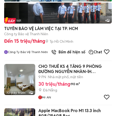
Tin nổi bật
4
TUYỂN BẢO VỆ LÀM VIỆC TẠI TP. HCM
Công ty Bảo vệ Thanh Niên
Đến 15 triệu/tháng
Tp Hồ Chí Minh
Bấm để hiện số
Chat
Công Ty Bảo Vệ Thanh Niên
CHO THUÊ KS 4 TẦNG 9 PHÒNG
ĐƯỜNG NGUYỄN NHÀN-lH
O796.6̲4̲6̲.6͙3͙6
9 PN
Nhà mặt phố, mặt tiền
30 triệu/tháng
90 m²
Đà Nẵng
32 giây trước
3
Mr AN
Apple MacBook Pro M1 13.3 inch
8GB/256GB Bạc