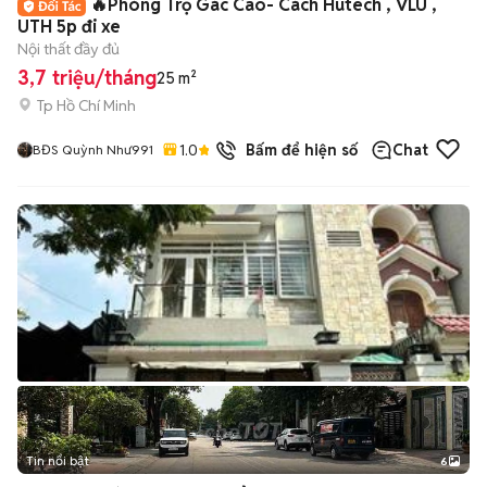
🔥Phòng Trọ Gác Cao- Cách Hutech , VLU ,
UTH 5p đi xe
Nội thất đầy đủ
3,7 triệu/tháng
25 m²
Tp Hồ Chí Minh
1.0
1
đã bán
Bấm để hiện số
Chat
BĐS Quỳnh Như991
Tin nổi bật
6
+
2