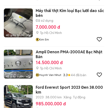
Máy thái thịt Kim loại Bạc lưỡi dao sắc
bén
Đã sử dụng
7.000.000 đ
Tp Hồ Chí Minh
40 giây trước
2
K
Kim Em
Ampli Denon PMA-2000AE Bạc Nhật
Bản
14.500.000 đ
Tp Hồ Chí Minh
H
3.3
44
đã bán
Huynh Van Nhut
42 giây trước
6
Ford Everest Sport 2023 Đen 38.000
km
2023
38.000 km
Xăng
Tự động
985.000.000 đ