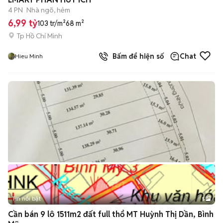
4 PN
Nhà ngõ, hẻm
6,99 tỷ
103 tr/m²
68 m²
Tp Hồ Chí Minh
Bấm để hiện số
Chat
Hieu Minh
Tin nổi bật
5
Cần bán 9 lô 1511m2 đất full thổ MT Huỳnh Thị Dần, Bình