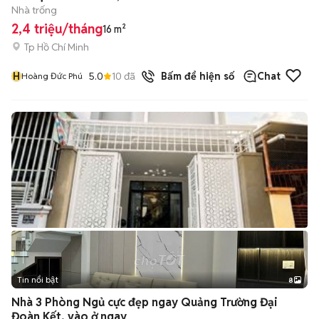
Nhà trống
2,4 triệu/tháng
16 m²
Tp Hồ Chí Minh
H
5.0
10
đã bán
Bấm để hiện số
Chat
Hoàng Đức Phú
Tin nổi bật
8
+
2
Nhà 3 Phòng Ngủ cực đẹp ngay Quảng Trường Đại
Đoàn Kết, vào ở ngay