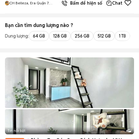
Bấm để hiện số
Chat
CH Belleza, Era Quận 7.
0917987483 Hà
Bạn cần tìm
dung lượng
nào ?
Dung lượng:
64 GB
128 GB
256 GB
512 GB
1 TB
2 
Tin nổi bật
4