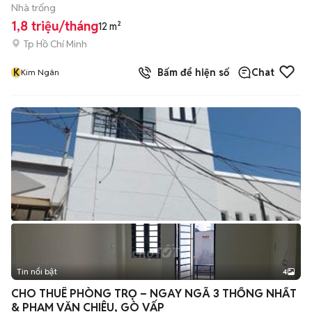
Nhà trống
1,8 triệu/tháng
12 m²
Tp Hồ Chí Minh
K
Bấm để hiện số
Chat
Kim Ngân
Tin nổi bật
4
CHO THUÊ PHÒNG TRỌ – NGAY NGÃ 3 THỐNG NHẤT
& PHẠM VĂN CHIÊU, GÒ VẤP