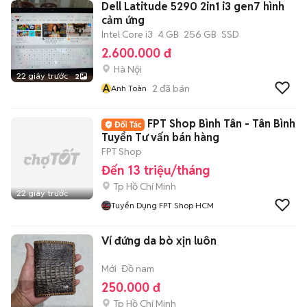
Dell Latitude 5290 2in1 i3 gen7 hình
cảm ứng
Intel Core i3
4 GB
256 GB
SSD
2.600.000 đ
Hà Nội
22 giây trước
2
A
2
đã bán
Anh Toàn
FPT Shop Bình Tân - Tân Bình
Tuyển Tư vấn bán hàng
FPT Shop
Đến 13 triệu/tháng
Tp Hồ Chí Minh
22 giây trước
Tuyển Dụng FPT Shop HCM
Ví đứng da bò xịn luôn
Mới
Đồ nam
250.000 đ
Tp Hồ Chí Minh