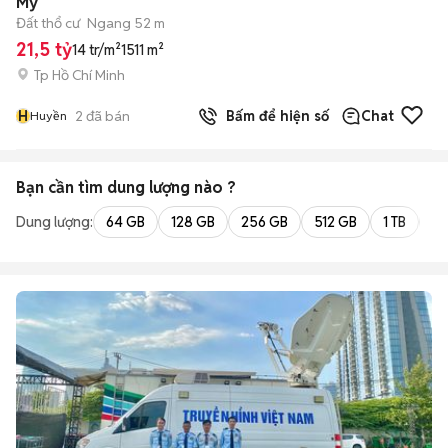
Mỹ
Đất thổ cư
Ngang 52 m
21,5 tỷ
14 tr/m²
1511 m²
Tp Hồ Chí Minh
H
2
đã bán
Bấm để hiện số
Chat
Huyền
Bạn cần tìm
dung lượng
nào ?
Dung lượng:
64 GB
128 GB
256 GB
512 GB
1 TB
2 