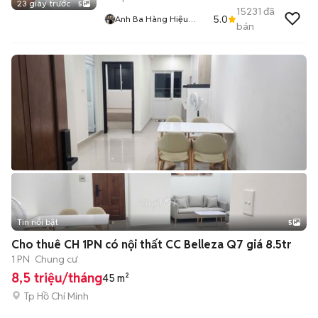
23 giây trước
5
15231
đã
5.0
Anh Ba Hàng Hiệu
bán
Tuyển Chuyên Bán
Online Uy Tín
Tin nổi bật
5
Cho thuê CH 1PN có nội thất CC Belleza Q7 giá 8.5tr
1 PN
Chung cư
8,5 triệu/tháng
45 m²
Tp Hồ Chí Minh