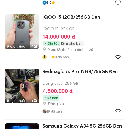
5.0
IQOO 15 12GB/256GB Đen
iQOO 15
256 GB
14.000.000 đ
Giá tốt
Kèm phụ kiện
9 giờ trước
6
Nam Định
(
Ninh Bình
mới)
t
3.0
3
đã bán
Redmagic 7s Pro 12GB/256GB Đen
Dòng khác
256 GB
4.500.000 đ
Rẻ hơn
10 giờ trước
6
Đồng Nai
19
đã bán
Samsung Galaxy A34 5G 256GB Đen