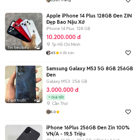
Apple iPhone 14 Plus 128GB Đen ZIN
Đẹp Bao Nậu Xớ
iPhone 14 Plus
128 GB
10.200.000 đ
Tp Hồ Chí Minh
Tin tiêu biểu
4
4.5
4
đã bán
Samsung Galaxy M53 5G 8GB 256GB
Đen
Galaxy M53
256 GB
3.000.000 đ
Giá tốt
7 giờ trước
6
Cần Thơ
5.0
iPhone 16Plus 256GB Đen Zin 100%
VN/A - 19,5 Triệu