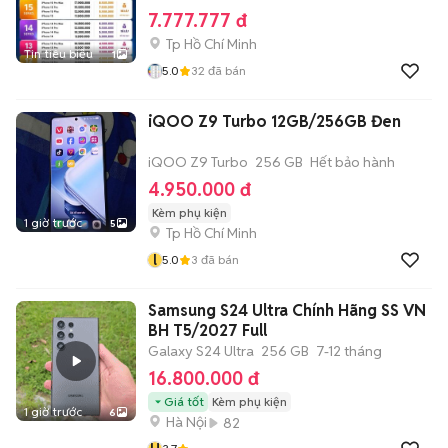
7.777.777 đ
Tp Hồ Chí Minh
Tin tiêu biểu
1
5.0
32
đã bán
iQOO Z9 Turbo 12GB/256GB Đen
iQOO Z9 Turbo
256 GB
Hết bảo hành
4.950.000 đ
Kèm phụ kiện
1 giờ trước
5
Tp Hồ Chí Minh
l
5.0
3
đã bán
Samsung S24 Ultra Chính Hãng SS VN
BH T5/2027 Full
Galaxy S24 Ultra
256 GB
7-12 tháng
16.800.000 đ
Giá tốt
Kèm phụ kiện
1 giờ trước
6
Hà Nội
82