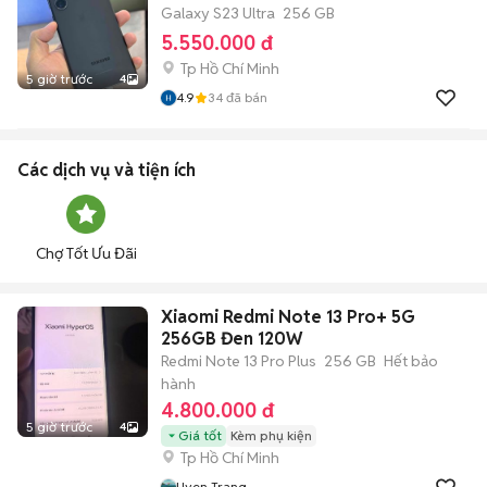
Galaxy S23 Ultra
256 GB
5.550.000 đ
Tp Hồ Chí Minh
5 giờ trước
4
4.9
34
đã bán
Các dịch vụ và tiện ích
Chợ Tốt Ưu Đãi
Xiaomi Redmi Note 13 Pro+ 5G
256GB Đen 120W
Redmi Note 13 Pro Plus
256 GB
Hết bảo
hành
4.800.000 đ
5 giờ trước
4
Giá tốt
Kèm phụ kiện
Tp Hồ Chí Minh
Uyen Trang