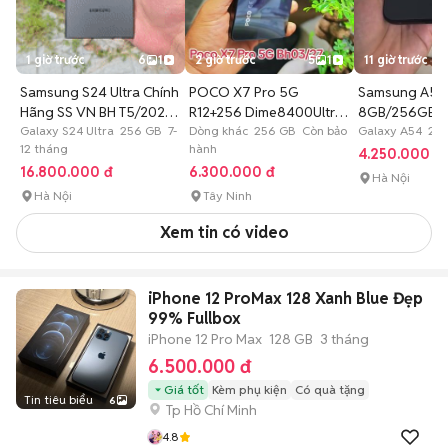
1 giờ trước
6
1
2 giờ trước
5
1
11 giờ trước
Samsung S24 Ultra Chính
POCO X7 Pro 5G
Samsung A54 
Hãng SS VN BH T5/2027
R12+256 Dime8400Ultra
8GB/256GB-V
Full
Galaxy S24 Ultra 256 GB 7-
P6000 Bh02/27
Dòng khác 256 GB Còn bảo
Galaxy A54 25
12 tháng
hành
4.250.000 đ
16.800.000 đ
6.300.000 đ
Hà Nội
Hà Nội
Tây Ninh
Xem tin có video
iPhone 12 ProMax 128 Xanh Blue Đẹp
99% Fullbox
iPhone 12 Pro Max
128 GB
3 tháng
6.500.000 đ
Giá tốt
Kèm phụ kiện
Có quà tặng
Tin tiêu biểu
6
Tp Hồ Chí Minh
4.8