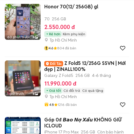
Honor 70(12/ 256GB) gl
70
256 GB
2.550.000 đ
Rẻ hơn
Kèm phụ kiện
60 phút trước
6
Tp Hồ Chí Minh
t
4.6
804
đã bán
Z Fold5 12/256G SSVN | Mới
đẹp | ZINALL100%
Galaxy Z Fold5
256 GB
4-6 tháng
11.990.000 đ
Giá tốt
Có đổi trả
Có quà tặng
1 giờ trước
6
Tp Hồ Chí Minh
4.8
1216
đã bán
Góp 0₫ 𝘽𝙖𝙤 𝙉𝙤̛̣ 𝙓𝙖̂́𝙪 KHÔNG GIỮ
ICLOUD
iPhone 17 Pro Max
256 GB
Còn bảo hành