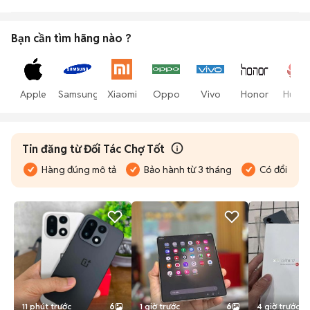
Bạn cần tìm
hãng
nào ?
Apple
Samsung
Xiaomi
Oppo
Vivo
Honor
Huawe
Tin đăng từ Đối Tác Chợ Tốt
Hàng đúng mô tả
Bảo hành từ 3 tháng
Có đổi trả
11 phút trước
6
1 giờ trước
6
4 giờ trước