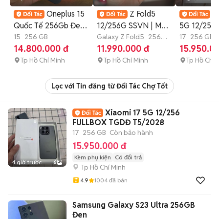
Oneplus 15
Z Fold5
X
Quốc Tế 256Gb Đen
12/256G SSVN | Mới
5G 12/256
& Gold
15
256 GB
đẹp | ZINALL100%
Galaxy Z Fold5
256
TGDĐ T5/
17
256 GB
GB
4-6 tháng
hành
14.800.000 đ
11.990.000 đ
15.950.0
Tp Hồ Chí Minh
Tp Hồ Chí Minh
Tp Hồ Chí 
Lọc với Tin đăng từ Đối Tác Chợ Tốt
Xiaomi 17 5G 12/256
FULLBOX TGDĐ T5/2028
17
256 GB
Còn bảo hành
15.950.000 đ
Kèm phụ kiện
Có đổi trả
4 giờ trước
6
Tp Hồ Chí Minh
4.9
1004
đã bán
Samsung Galaxy S23 Ultra 256GB
Đen