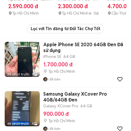
bảo hành
tháng
tháng
2.590.000 đ
2.300.000 đ
4.700.00
Góp- Ship
nguyên.bH 1T
6655
Tp Hồ Chí Minh
Tp Hồ Chí Minh
Cần Thơ
118
Lọc với Tin đăng từ Đối Tác Chợ Tốt
Apple iPhone SE 2020 64GB Đen Đã
sử dụng
iPhone SE
64 GB
1.700.000 đ
Tp Hồ Chí Minh
38 phút trước
5
1
đã bán
Samsung Galaxy XCover Pro
4GB/64GB Đen
Galaxy XCover Pro
64 GB
900.000 đ
Tp Hồ Chí Minh
48 phút trước
5
1
đã bán