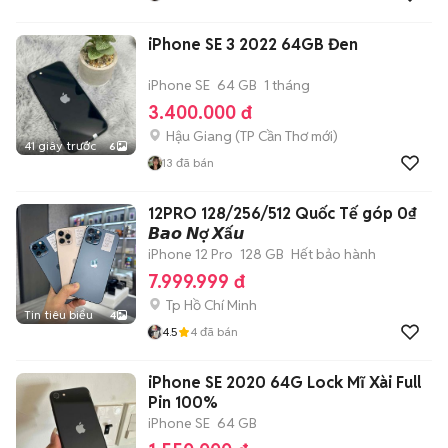
iPhone SE 3 2022 64GB Đen
iPhone SE
64 GB
1 tháng
3.400.000 đ
Hậu Giang
(
TP Cần Thơ
mới)
41 giây trước
6
13
đã bán
12PRO 128/256/512 Quốc Tế góp 0₫
𝘽𝙖𝙤 𝙉ợ 𝙓ấ𝙪
iPhone 12 Pro
128 GB
Hết bảo hành
7.999.999 đ
Tp Hồ Chí Minh
Tin tiêu biểu
4
4.5
4
đã bán
iPhone SE 2020 64G Lock Mĩ Xài Full
Pin 100%
iPhone SE
64 GB