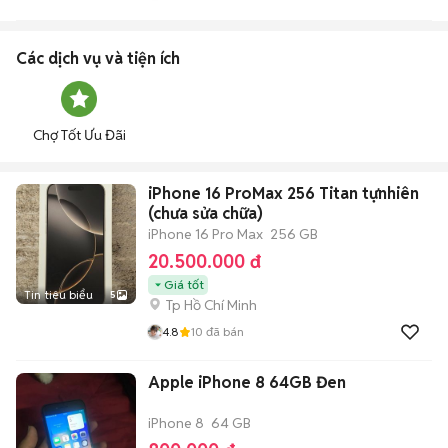
Các dịch vụ và tiện ích
Chợ Tốt Ưu Đãi
iPhone 16 ProMax 256 Titan tựnhiên
(chưa sửa chữa)
iPhone 16 Pro Max
256 GB
20.500.000 đ
Giá tốt
Tin tiêu biểu
5
Tp Hồ Chí Minh
4.8
10
đã bán
Apple iPhone 8 64GB Đen
iPhone 8
64 GB