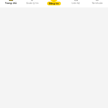
Trang chủ
Quản lý tin
Liên hệ
Tài khoản
Đăng tin
109.000 Bình chọn
Tải ứng dụng Chợ Tốt
Về Chợ Tốt
Quy chế sàn
Chính sách bảo mật
Giải quyết tranh chấp
CÔNG TY TNHH CHỢ TỐT - Người đại diện theo pháp luật:
Nguyễn Trọng Tấn; GPDKKD: 0312120782 do Sở KH & ĐT TP.HCM cấp ngày
11/01/2013;
GPMXH: 185/GP-BTTTT do Bộ Thông tin và Truyền thông