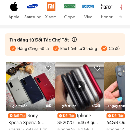
Apple
Samsung
Xiaomi
Oppo
Vivo
Honor
Huawe
Tin đăng từ Đối Tác Chợ Tốt
Hàng đúng mô tả
Bảo hành từ 3 tháng
Có đổi trả
2 giờ trước
6
5 giờ trước
4
1 ngày trước
Sony
Iphone
i
Xperia Xperia 5
SE2020 - 64GB quốc
64GB Quốc
Ram6/64G Snap 855|
Xperia 5
64 GB
Còn
tế,98%. Zin
iPhone SE
64 GB
1
zin Main Zi
iPhone 12
6