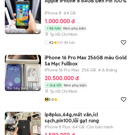
Apple iPhone 8 64GB Đen Pin 100%
iPhone 8
64 GB
1.000.000 đ
Rẻ hơn
Kèm phụ kiện
6 phút trước
3
Tp Hồ Chí Minh
4.2
210
đã bán
iPhone 16 Pro Max 256GB màu Gold
Sa Mạc Fullbox
iPhone 16 Pro Max
256 GB
4-6 tháng
20.500.000 đ
Giá tốt
Kèm phụ kiện
Tin tiêu biểu
5
Tp Hồ Chí Minh
M
5.0
ip8plus,64g,mất vân,icl
sạch,pin100,lỗi gạt rung
iPhone 8 Plus
64 GB
Còn bảo hành