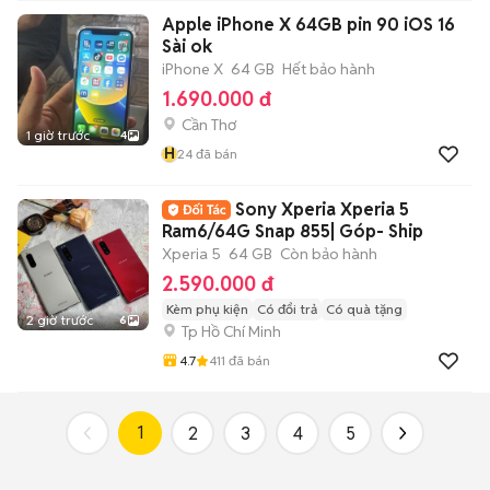
Apple iPhone X 64GB pin 90 iOS 16
Sài ok
iPhone X
64 GB
Hết bảo hành
1.690.000 đ
Cần Thơ
1 giờ trước
4
H
24
đã bán
Sony Xperia Xperia 5
Ram6/64G Snap 855| Góp- Ship
Xperia 5
64 GB
Còn bảo hành
2.590.000 đ
Kèm phụ kiện
Có đổi trả
Có quà tặng
2 giờ trước
6
Tp Hồ Chí Minh
4.7
411
đã bán
1
2
3
4
5