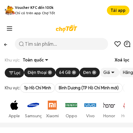
Voucher KFC đến 100k
Tải app
Chỉ có trên app Chợ Tốt
Khu vực:
Toàn quốc
Xoá lọc
Điện thoại
64 GB
Đen
Giá
Hãng
Lọc
Khu vực:
Tp Hồ Chí Minh
Bình Dương (TP Hồ Chí Minh mới)
Bà 
Apple
Samsung
Xiaomi
Oppo
Vivo
Honor
Huawe