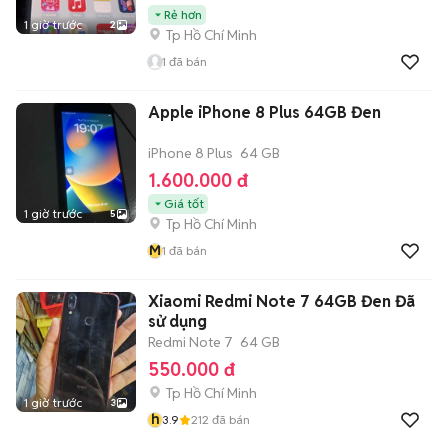
Rẻ hơn
1 giờ trước
2
Tp Hồ Chí Minh
1
đã bán
Apple iPhone 8 Plus 64GB Đen
iPhone 8 Plus
64 GB
1.600.000 đ
Giá tốt
1 giờ trước
5
Tp Hồ Chí Minh
M
1
đã bán
Xiaomi Redmi Note 7 64GB Đen Đã
sử dụng
Redmi Note 7
64 GB
550.000 đ
Tp Hồ Chí Minh
1 giờ trước
3
h
3.9
212
đã bán