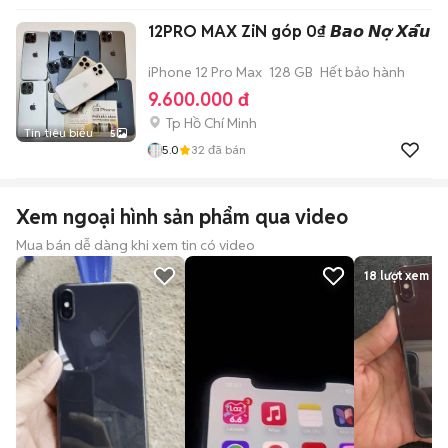
12PRO MAX ZiN góp 0₫ 𝘽𝙖𝙤 𝙉𝙤̛̣ 𝙓𝙖̂́𝙪
iPhone 12 Pro Max
128 GB
Hết bảo hành
9.600.000 đ
Tp Hồ Chí Minh
Tin tiêu biểu
5
5.0
32
đã bán
Xem ngoại hình sản phẩm qua video
Mua bán dễ dàng khi xem tin có video
18
lượt xem