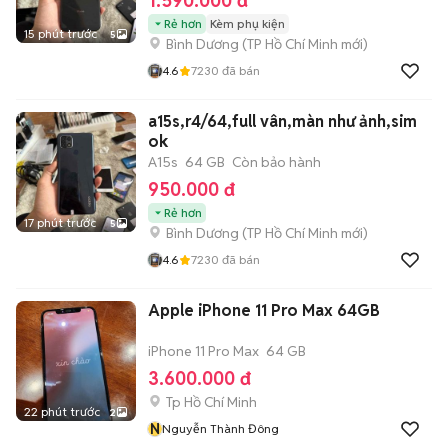
1.590.000 đ
Rẻ hơn
Kèm phụ kiện
15 phút trước
5
Bình Dương
(
TP Hồ Chí Minh
mới)
4.6
7230
đã bán
a15s,r4/64,full vân,màn như ảnh,sim
ok
A15s
64 GB
Còn bảo hành
950.000 đ
Rẻ hơn
17 phút trước
5
Bình Dương
(
TP Hồ Chí Minh
mới)
4.6
7230
đã bán
Apple iPhone 11 Pro Max 64GB
iPhone 11 Pro Max
64 GB
3.600.000 đ
Tp Hồ Chí Minh
22 phút trước
2
N
Nguyễn Thành Đông