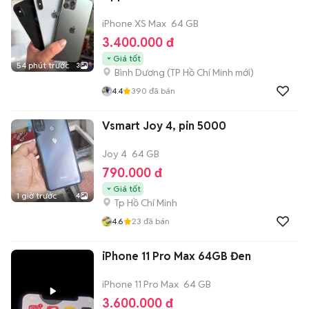
iPhone XS Max
64 GB
3.400.000 đ
Giá tốt
54 phút trước
3
Bình Dương
(
TP Hồ Chí Minh
mới)
4.4
390
đã bán
Vsmart Joy 4, pin 5000
Joy 4
64 GB
790.000 đ
Giá tốt
1 giờ trước
4
Tp Hồ Chí Minh
4.6
23
đã bán
iPhone 11 Pro Max 64GB Đen
iPhone 11 Pro Max
64 GB
3.600.000 đ