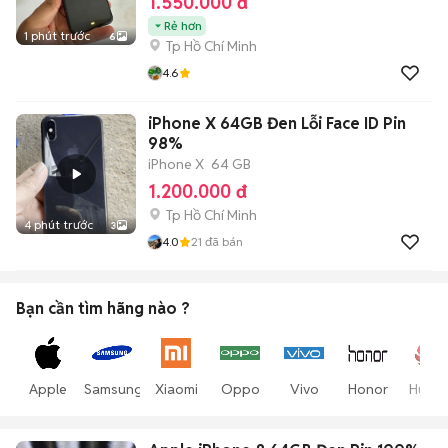
1.550.000 đ
Rẻ hơn
1 phút trước
6
Tp Hồ Chí Minh
4.6
iPhone X 64GB Đen Lỗi Face ID Pin
98%
iPhone X
64 GB
1.200.000 đ
Tp Hồ Chí Minh
4 phút trước
3
4.0
21
đã bán
Bạn cần tìm
hãng
nào ?
Apple
Samsung
Xiaomi
Oppo
Vivo
Honor
Huawe