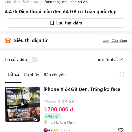
Chợ Tốt
Điện thoại
Điện thoại màu đen 64 GB
4.475 Điện thoại màu đen 64 GB cũ Toàn quốc đẹp
Lưu tìm kiếm
Siêu thị điện tử
Xem Cửa hàng
Tin có video
Tin mới nhất
Tất cả
Cá nhân
Bán chuyên
iPhone X 64GB Đen, Trắng ko face
iPhone X
64 GB
1.700.000 đ
Rẻ hơn
Tin ưu tiên
4
Tp Hồ Chí Minh
4.9
25
đã bán