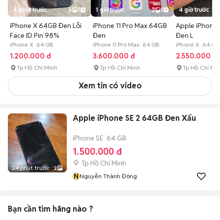
4 phút trước
3
1
1 giờ trước
2
1
4 giờ trước
iPhone X 64GB Đen Lỗi
iPhone 11 Pro Max 64GB
Apple iPhone
Face ID Pin 98%
Đen
Đen L
iPhone X 64 GB
iPhone 11 Pro Max 64 GB
iPhone X 64 GB
1.200.000 đ
3.600.000 đ
2.550.000 đ
Tp Hồ Chí Minh
Tp Hồ Chí Minh
Tp Hồ Chí Mi
Xem tin có video
Apple iPhone SE 2 64GB Đen Xấu
iPhone SE
64 GB
1.500.000 đ
Tp Hồ Chí Minh
24 phút trước
2
N
Nguyễn Thành Đông
Bạn cần tìm
hãng
nào ?