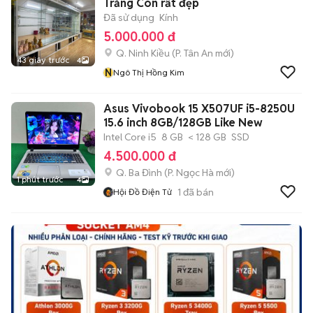
Trắng Còn rất đẹp
Đã sử dụng
Kính
5.000.000 đ
Q. Ninh Kiều
(
P. Tân An
mới)
43 giây trước
4
N
Ngô Thị Hồng Kim
Asus Vivobook 15 X507UF i5-8250U
15.6 inch 8GB/128GB Like New
Intel Core i5
8 GB
< 128 GB
SSD
4.500.000 đ
Q. Ba Đình
(
P. Ngọc Hà
mới)
1 phút trước
4
1
đã bán
Hội Đồ Điện Tử