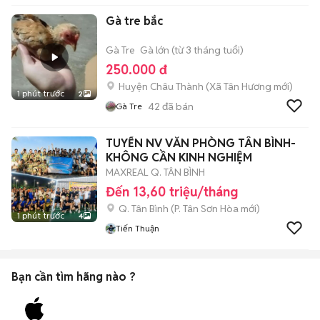
Gà tre bắc
Gà Tre
Gà lớn (từ 3 tháng tuổi)
250.000 đ
Huyện Châu Thành
(
Xã Tân Hương
mới)
1 phút trước
2
42
đã bán
Gà Tre
TUYỂN NV VĂN PHÒNG TÂN BÌNH-
KHÔNG CẦN KINH NGHIỆM
MAXREAL Q. TÂN BÌNH
Đến 13,60 triệu/tháng
Q. Tân Bình
(
P. Tân Sơn Hòa
mới)
1 phút trước
4
Tiến Thuận
Bạn cần tìm
hãng
nào ?