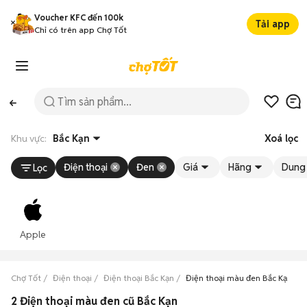
Voucher KFC đến 100k
Tải app
Chỉ có trên app Chợ Tốt
Khu vực:
Bắc Kạn
Xoá lọc
Điện thoại
Đen
Giá
Hãng
Dung 
Lọc
Apple
Chợ Tốt
Điện thoại
Điện thoại Bắc Kạn
Điện thoại màu đen Bắc Kạn
2 Điện thoại màu đen cũ Bắc Kạn