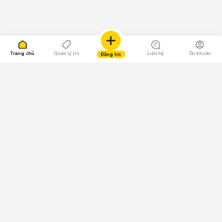
Trang chủ
Quản lý tin
Liên hệ
Tài khoản
Đăng tin
109.000 Bình chọn
Tải ứng dụng Chợ Tốt
Về Chợ Tốt
Quy chế sàn
Chính sách bảo mật
Giải quyết tranh chấp
CÔNG TY TNHH CHỢ TỐT - Người đại diện theo pháp luật: