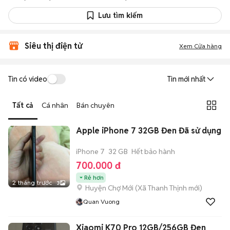
Lưu tìm kiếm
Siêu thị điện tử
Xem Cửa hàng
Tin có video
Tin mới nhất
Tất cả
Cá nhân
Bán chuyên
Apple iPhone 7 32GB Đen Đã sử dụng
iPhone 7
32 GB
Hết bảo hành
700.000 đ
Rẻ hơn
2 tháng trước
3
Huyện Chợ Mới
(
Xã Thanh Thịnh
mới)
Quan Vuong
Xiaomi K70 Pro 12GB/256GB Đen