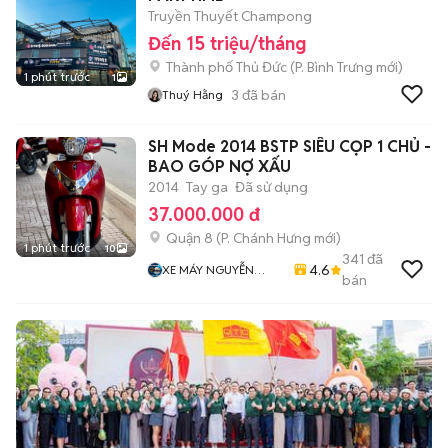
Truyền Thuyết Champong
Đến 15 triệu/tháng
Thành phố Thủ Đức
(
P. Bình Trưng
mới)
1 phút trước
1
3
đã bán
Thuý Hằng
SH Mode 2014 BSTP SIÊU CỌP 1 CHỦ -
BAO GÓP NỢ XẤU
2014
Tay ga
Đã sử dụng
37.000.000 đ
Quận 8
(
P. Chánh Hưng
mới)
1 phút trước
10
341
đã
4.6
XE MÁY NGUYỄN
bán
MINH SƠN