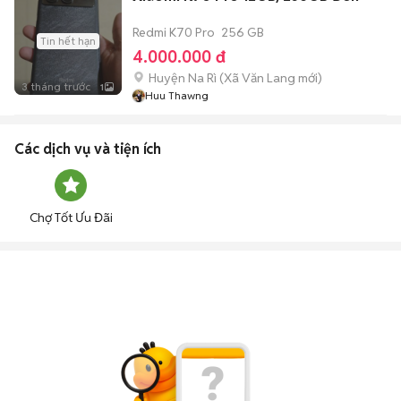
Redmi K70 Pro
256 GB
Tin hết hạn
4.000.000 đ
Huyện Na Rì
(
Xã Văn Lang
mới)
3 tháng trước
1
Huu Thawng
Các dịch vụ và tiện ích
Chợ Tốt Ưu Đãi