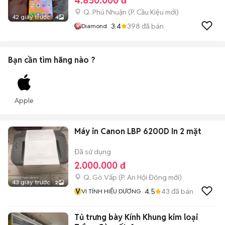
4.850.000 đ
Q. Phú Nhuận
(
P. Cầu Kiệu
mới)
42 giây trước
4
3.4
398
đã bán
Diamond
Bạn cần tìm
hãng
nào ?
Apple
Máy in Canon LBP 6200D In 2 mặt
Đã sử dụng
2.000.000 đ
Q. Gò Vấp
(
P. An Hội Đông
mới)
43 giây trước
2
V
4.5
43
đã bán
VI TÍNH HIẾU DƯƠNG
Tủ trưng bày Kính Khung kim loại