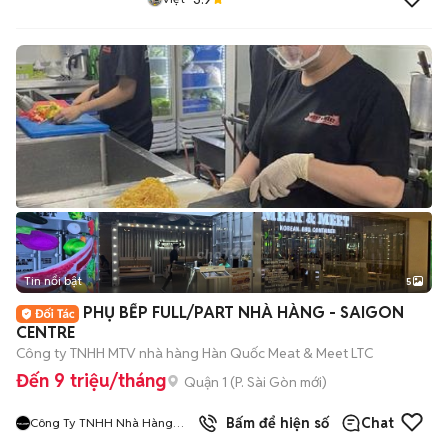
Tin nổi bật
5
PHỤ BẾP FULL/PART NHÀ HÀNG - SAIGON
CENTRE
Công ty TNHH MTV nhà hàng Hàn Quốc Meat & Meet LTC
Đến 9 triệu/tháng
Quận 1
(
P. Sài Gòn
mới)
9
đã bán
Bấm để hiện số
Chat
Công Ty TNHH Nhà Hàng
Hàn Quốc Meat And Meet