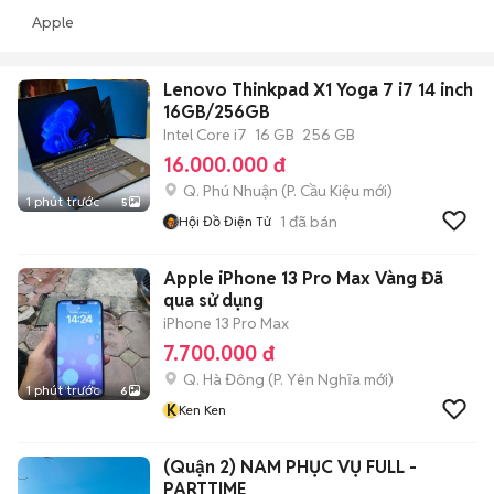
Apple
Lenovo Thinkpad X1 Yoga 7 i7 14 inch
16GB/256GB
Intel Core i7
16 GB
256 GB
16.000.000 đ
Q. Phú Nhuận
(
P. Cầu Kiệu
mới)
1 phút trước
5
1
đã bán
Hội Đồ Điện Tử
Apple iPhone 13 Pro Max Vàng Đã
qua sử dụng
iPhone 13 Pro Max
7.700.000 đ
Q. Hà Đông
(
P. Yên Nghĩa
mới)
1 phút trước
6
K
Ken Ken
(Quận 2) NAM PHỤC VỤ FULL -
PARTTIME