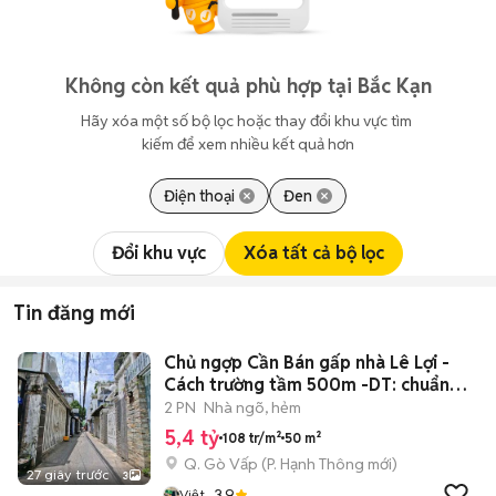
Không còn kết quả phù hợp tại Bắc Kạn
Hãy xóa một số bộ lọc hoặc thay đổi khu vực tìm 
kiếm để xem nhiều kết quả hơn
Điện thoại
Đen
Đổi khu vực
Xóa tất cả bộ lọc
Tin đăng mới
Chủ ngợp Cần Bán gấp nhà Lê Lợi -
Cách trường tầm 500m -DT: chuẩn
50m2
2 PN
Nhà ngõ, hẻm
5,4 tỷ
108 tr/m²
50 m²
Q. Gò Vấp
(
P. Hạnh Thông
mới)
27 giây trước
3
3.9
Việt