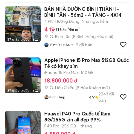
BÁN NHÀ ĐƯỜNG BÌNH THÀNH -
BÌNH TÂN - 56m2 - 4 TẦNG - 4X14
4 PN
Hướng Đông
Nhà ngõ, hẻm
4 tỷ
71 tr/m²
56 m²
Q. Bình Tân
(
P. Bình Hưng Hòa
mới)
37 giây trước
6
9
đã bán
LÊ PHÚ THÀNH
Apple iPhone 15 Pro Max 512GB Quốc
Tế có khay sim
iPhone 15 Pro Max
512 GB
18.800.000 đ
Q. Liên Chiểu
(
P. Hòa Khánh
mới)
37 giây trước
6
2243
đã
4.9
Minh Hiệp
bán
CócXanhMobile
Huawei P40 Pro Quốc tế Ram
8G/256G zin all đẹp 99%
P40 Pro
256 GB
1 tháng