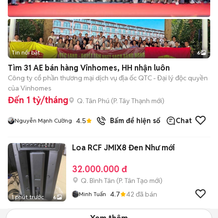
Tin nổi bật
6
+
2
Tìm 31 AE bán hàng Vinhomes, HH nhận luôn
Công ty cổ phần thương mại dịch vụ địa ốc QTC - Đại lý độc quyền
của Vinhomes
Đến 1 tỷ/tháng
Q. Tân Phú
(
P. Tây Thạnh
mới)
4.5
Bấm để hiện số
Chat
Nguyễn Mạnh Cường
Loa RCF JMIX8 Đen Như mới
32.000.000 đ
Q. Bình Tân
(
P. Tân Tạo
mới)
4.7
42
đã bán
Minh Tuấn
1 phút trước
6