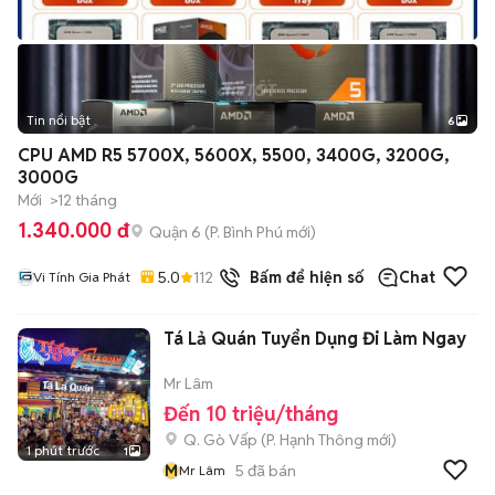
Tin nổi bật
6
+
2
CPU AMD R5 5700X, 5600X, 5500, 3400G, 3200G,
3000G
Mới
>12 tháng
1.340.000 đ
Quận 6
(
P. Bình Phú
mới)
5.0
112
đã bán
Bấm để hiện số
Chat
Vi Tính Gia Phát
Tá Lả Quán Tuyển Dụng Đi Làm Ngay
Mr Lâm
Đến 10 triệu/tháng
Q. Gò Vấp
(
P. Hạnh Thông
mới)
1 phút trước
1
M
5
đã bán
Mr Lâm